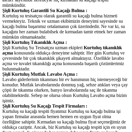
mümkündür.
Şişli Kurtuluş Garantili Su Kaçağı Bulma :
Kurtuluş su tesisatçısı olarak garantili su kaçağı bulma hizmeti
vermekteyiz. Teknik ve uzman ekibimizin deneyimi sayesinde su
kaçağı bulma başarımız ortalamanın çok üzerindedir. Ne var ki, su
kaçağını her zaman bulabilsek de kırmadan tamir etmek her zaman
mümkün olmamaktadır.
Şişli Kurtuluş Tıkanıklık Açma :
Şişli Kurtuluş Su Tesisatçısı uzman ekipleri
Kurtuluş tıkanıklık
açma
konusunda oldukça deneyime sahiptir. Her gün Kurtuluş ve
çevresinde bir çok tıkanıklık şikayeti almaktayız. Özellikle lavabo
açma ve tuvalet tıkanıklığı açma konusunda başarılı çözümlerimiz
bulunmaktadır.
Şişli Kurtuluş Mutfak Lavabo Açma :
Lavabo giderlerinin tıkanması bir ev hanımının hiç istemeyeceği bir
konudur. Mutfak lavabolarında donmuş yağ, sebze atıkları veya çay
çöpü ile tıkanma olurken, banyo lavabolarında saç ile tıkanma
olabilmektedir. Sebep ne olursa olsun Kurtuluş Lavabo açma bizim
işimiz.
Şişli Kurtuluş Su Kaçağı Tespit Firmaları :
Kurtuluş su kaçağı tespiti fiyatımız Kurtuluş su kaçağı bulma işi
yapan firmalar arasında hemen hemen en uygun fiyat olma
özelliğine sahiptir. Kırmadan su kaçağı bulma fiyat seçeneğimiz de
oldukça caziptir. Ancak, biz Kurtuluş su kaçağı tespiti için en uyun