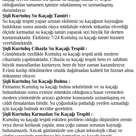
olduğundan tamamen işimize odaklanmış ve uzmanlaşmış
durumdayız.
Şişli Kurtuluş Su Kaçağı Tamiri :
Su kaçağı tespiti yapan uzman ekibimiz su kaçağının kaynağını
bulduktan sonra anında olaya müdahale ederek imkanlar elverdiği
ölçüde kırmadan su kaçağı tamiri yaparak sizi büyük bir dertten
kurtarmaktadır. Ekibimiz 7/24 Kurtuluş su kaçağı tamiri hizmeti
verebilmektedir.
Şişli Kurtuluş Cihazla Su Kaçağı Tespiti :
Günümüzde özellikle Kurtuluş su kaçağı tespiti artık modern
cihazlarla yapılmaktadır. Cihazla su kaçağı tespiti hem ev sahibini
büyük masraflardan kurtarıyor, hem de bize zaman kazandırıyor.
Eviniz kırılıp dökülmeden ortalık dağılmadan kaliteli bir hizmet alma
imkanınız oluyor.
Şişli Kurtuluş Su Kaçağı Bulma :
Firmamız Kurtuluş su kaçağı bulma sektöründe ve su kaçağı
bulunduktan sonra evinize mümkün olduğunca hasar vermeden
modern yöntemlerle arızayı giderme konusunda uzmanlaşmış en
ciddi firmalardan biridir. Su çoğunlukla patladığı yerden sızmadığı
için kaçağı bulmak tecrübe gerektirir.
Şişli Kurtuluş Kırmadan Su Kaçağı Tespiti :
Kurtuluş su kaçağı tespiti eskiden problem olduğu düşünülen zemin
veya duvar kırılarak yapılır, ama çoğu zaman sorunun kaynağı
bulunamazdı. Ancak günümüzde son çıkan teknolojik cihaz ve
aletler sayesinde neredeyse hiç kırmadan su kaçağı tespiti