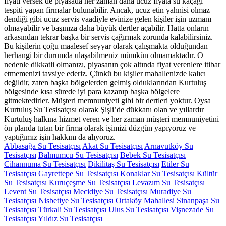
fiyatı versek de piyasada her zaman daha ucuz fiyata su kaçağı
tespiti yapan firmalar bulunabilir. Ancak, ucuz etin yahnisi olmaz
dendiği gibi ucuz servis vaadiyle evinize gelen kişiler işin uzmanı
olmayabilir ve başınıza daha büyük dertler açabilir. Hatta onların
arkasından tekrar başka bir servis çağırmak zorunda kalabilirsiniz.
Bu kişilerin çoğu maalesef seyyar olarak çalışmakta olduğundan
herhangi bir durumda ulaşabilmeniz mümkün olmamaktadır. O
nedenle dikkatli olmanızı, piyasanın çok altında fiyat verenlere itibar
etmemenizi tavsiye ederiz. Çünkü bu kişiler mahallenizde kalıcı
değildir, zaten başka bölgelerden gelmiş olduklarından Kurtuluş
bölgesinde kısa sürede iyi para kazanıp başka bölgelere
gitmektedirler. Müşteri memnuniyeti gibi bir dertleri yoktur. Oysa
Kurtuluş Su Tesisatçısı olarak Şişli’de dükkanı olan ve yıllardır
Kurtuluş halkına hizmet veren ve her zaman müşteri memnuniyetini
ön planda tutan bir firma olarak işimizi düzgün yapıyoruz ve
yaptığımız işin hakkını da alıyoruz.
Abbasağa Su Tesisatçısı
Akat Su Tesisatçısı
Arnavutköy Su
Tesisatçısı
Balmumcu Su Tesisatçısı
Bebek Su Tesisatçısı
Cihannuma Su Tesisatçısı
Dikilitaş Su Tesisatçısı
Etiler Su
Tesisatçısı
Gayrettepe Su Tesisatçısı
Konaklar Su Tesisatçısı
Kültür
Su Tesisatçısı
Kuruçeşme Su Tesisatçısı
Levazım Su Tesisatçısı
Levent Su Tesisatçısı
Mecidiye Su Tesisatçısı
Muradiye Su
Tesisatçısı
Nisbetiye Su Tesisatçısı
Ortaköy Mahallesi
Sinanpaşa Su
Tesisatçısı
Türkali Su Tesisatçısı
Ulus Su Tesisatçısı
Vişnezade Su
Tesisatçısı
Yıldız Su Tesisatçısı