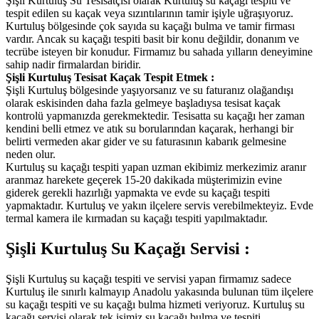
Şişli Kurtuluş Su Tesisatçısı olarak Kurtuluş su kaçağı tespiti ve
tespit edilen su kaçak veya sızıntılarının tamir işiyle uğraşıyoruz.
Kurtuluş bölgesinde çok sayıda su kaçağı bulma ve tamir firması
vardır. Ancak su kaçağı tespiti basit bir konu değildir, donanım ve
tecrübe isteyen bir konudur. Firmamız bu sahada yılların deneyimine
sahip nadir firmalardan biridir.
Şişli Kurtuluş Tesisat Kaçak Tespit Etmek :
Şişli Kurtuluş bölgesinde yaşıyorsanız ve su faturanız olağandışı
olarak eskisinden daha fazla gelmeye başladıysa tesisat kaçak
kontrolü yapmanızda gerekmektedir. Tesisatta su kaçağı her zaman
kendini belli etmez ve atık su borularından kaçarak, herhangi bir
belirti vermeden akar gider ve su faturasının kabarık gelmesine
neden olur.
Kurtuluş su kaçağı tespiti yapan uzman ekibimiz merkezimiz aranır
aranmaz harekete geçerek 15-20 dakikada müşterimizin evine
giderek gerekli hazırlığı yapmakta ve evde su kaçağı tespiti
yapmaktadır. Kurtuluş ve yakın ilçelere servis verebilmekteyiz. Evde
termal kamera ile kırmadan su kaçağı tespiti yapılmaktadır.
Şişli Kurtuluş Su Kaçağı Servisi :
Şişli Kurtuluş su kaçağı tespiti ve servisi yapan firmamız sadece
Kurtuluş ile sınırlı kalmayıp Anadolu yakasında bulunan tüm ilçelere
su kaçağı tespiti ve su kaçağı bulma hizmeti veriyoruz. Kurtuluş su
kaçağı servisi olarak tek işimiz su kaçağı bulma ve tespiti