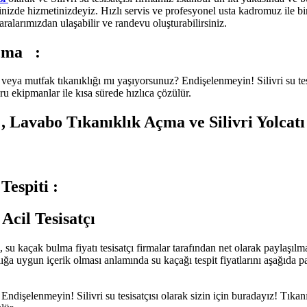
erinizde hizmetinizdeyiz. Hızlı servis ve profesyonel usta kadromuz ile bir
aralarımızdan ulaşabilir ve randevu oluşturabilirsiniz.
 Açma
:
ğı veya mutfak tıkanıklığı mı yaşıyorsunuz? Endişelenmeyin! Silivri su te
ru ekipmanlar ile kısa sürede hızlıca çözülür.
 ,
Lavabo Tıkanıklık Açma ve
Silivri Yolcat
spiti :
 Acil Tesisatçı
su kaçak bulma fiyatı tesisatçı firmalar tarafından net olarak paylaşılmalı
şlığa uygun içerik olması anlamında su kaçağı tespit fiyatlarını aşağıda
 Endişelenmeyin! Silivri su tesisatçısı olarak sizin için buradayız! Tık