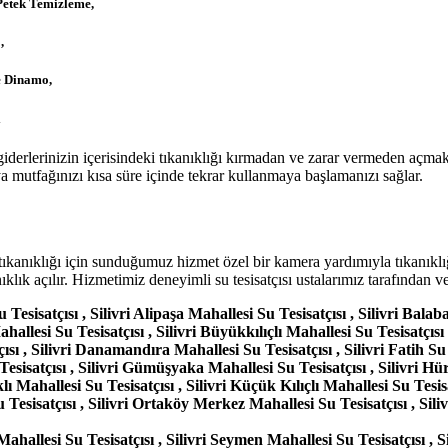
Petek Temizleme,
,
 Dinamo,
i
giderlerinizin içerisindeki tıkanıklığı kırmadan ve zarar vermeden açmak
mutfağınızı kısa süre içinde tekrar kullanmaya başlamanızı sağlar.
deri tıkanıklığı için sunduğumuz hizmet özel bir kamera yardımıyla tıkanı
ıklık açılır. Hizmetimiz deneyimli su tesisatçısı ustalarımız tarafından v
 Tesisatçısı , Silivri Alipaşa Mahallesi Su Tesisatçısı , Silivri Balab
hallesi Su Tesisatçısı , Silivri Büyükkılıçlı Mahallesi Su Tesisatçısı 
sı , Silivri Danamandıra Mahallesi Su Tesisatçısı , Silivri Fatih Su T
Tesisatçısı , Silivri Gümüşyaka Mahallesi Su Tesisatçısı , Silivri Hü
ı Mahallesi Su Tesisatçısı , Silivri Küçük Kılıçlı Mahallesi Su Tesisat
 Tesisatçısı , Silivri Ortaköy Merkez Mahallesi Su Tesisatçısı , Sil
allesi Su Tesisatçısı , Silivri Seymen Mahallesi Su Tesisatçısı , Sil