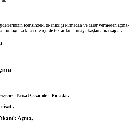
lür.
giderlerinizin içerisindeki tıkanıklığı kırmadan ve zarar vermeden açmak
mutfağınızı kısa süre içinde tekrar kullanmaya başlamanızı sağlar.
a
Açma
fesyonel Tesisat Çözümleri Burada .
isat ,
 Tıkanık Açma,