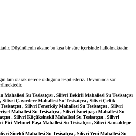
tadır. Düşünülenin aksine bu kısa bir süre içerisinde hallolmaktadır.
klığın tam olarak nerede olduğunu tespit ederiz. Devamında son
erilmektedir.
an Mahallesi Su Tesisatçısı , Silivri Bekirli Mahallesi Su Tesisatçısı
, Silivri Çayırdere Mahallesi Su Tesisatçısı , Silivri Çeltik
esisatçısı , Silivri Fenerköy Mahallesi Su Tesisatçısı , Silivri
rriyet Mahallesi Su Tesisatçısı , Silivri İsmetpaşa Mahallesi Su
çısı , Silivri Küçüksinekli Mahallesi Su Tesisatçısı , Silivri
ivri Piri Mehmet Paşa Mahallesi Su Tesisatçısı , Silivri Sancaktepe
ivri Sinekli Mahallesi Su Tesisatçısı , Silivri Yeni Mahallesi Su