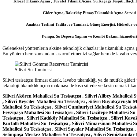
Klozet Tıkanık Açma , Tuvalet Tıkanık Açma, Su Kaçağı Tespiti, İlaçlı 
Gider Açma, Bakırköy Pimaş Tıkanıklık Açma Servisi 
Anahtar Teslimi Tadilat ve Tamirat, Güneş Enerjisi, Hidrofor ve
Pompa, Su Deposu Yapımı ve Kombi Bakımı hizmetler
Geleneksel yöntemlerin aksine teknolojik cihazlar ile tıkanıklık açma 
Bu yöntem hem zamandan tasarruf etmenizi sağlar hem de lavabo veya 
Silivri Su Tamircisi
Silivri tesisatçısı firması olarak, lavabo tıkanıklığı ya da mutfak gi
teknoloji tıkanıklık açma makinası ile kısa sürede ve kesin olarak tıkan
Silivri Akören Mahallesi Su Tesisatçısı , Silivri Alibey Mahallesi Su
, Silivri Beyciler Mahallesi Su Tesisatçısı , Silivri Büyükçavuşlu Ma
Mahallesi Su Tesisatçısı , Silivri Cumhuriyet Mahallesi Su Tesisatçı
Fevzipaşa Mahallesi Su Tesisatçısı , Silivri Gazitepe Mahallesi Su 
Tesisatçısı , Silivri Kadıköy Mahallesi Su Tesisatçısı , Silivri
Kavakl
Kurfallı Mahallesi Su Tesisatçısı , Silivri Mimarsinan Mahallesi Su
Mahallesi Su Tesisatçısı , Silivri Sayalar Mahallesi Su Tesisatçısı ,
Selimpaşa Merkez Mahallesi Su Tesisatçısı , Silivri Semizkumlar Mah