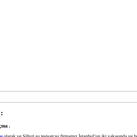
:
Açma .
sı
olarak ve Silivri su tesisatçısı firmamız İstanbul’un iki yakasında ve