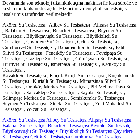
Devamında son teknoloji tıkanıklık açma makinası ile kısa sürede ve
kesin olarak tıkanıklık açılır. Hizmetimiz deneyimli su tesisatçısı
ustalarımız tarafından verilmektedir.
Akören Su Tesisatçısı , Alibey Su Tesisatçısı , Alipaşa Su Tesisatçısı
, Balaban Su Tesisatçısı , Bekirli Su Tesisatçısı , Beyciler Su
Tesisatçısı , Büyükçavuşlu Su Tesisatçısı , Büyükkılıçlı Su
Tesisatçısı , Çayırdere Su Tesisatçısı , Çeltik Su Tesisatçısı ,
Cumhuriyet Su Tesisatçısı , Danamandıra Su Tesisatçısı , Fatih
Silivri Su Tesisatçısı , Fenerköy Su Tesisatçısı , Fevzipaşa Su
Tesisatçısı , Gazitepe Su Tesisatçısı , Gümüşyaka Su Tesisatçısı ,
Hürriyet Su Tesisatçısı , İsmetpaşa Su Tesisatçısı , Kadıköy Su
Tesisatçısı ,
Kavaklı Su Tesisatçısı , Küçük Kılıçlı Su Tesisatçısı , Küçüksinekli
Su Tesisatçısı , Kurfallı Su Tesisatçısı , Mimarsinan Silivri Su
Tesisatçısı , Ortaköy Merkez Su Tesisatçısı , Piri Mehmet Paşa Su
Tesisatçısı , Sancaktepe Su Tesisatçısı , Sayalar Su Tesisatçısı ,
Selimpaşa Merkez Su Tesisatçısı , Semizkumlar Su Tesisatçısı ,
Seymen Su Tesisatçısı , Sinekli Su Tesisatçısı , Yeni Mahallesi Su
Tesisatçısı , Yolcatı Su Tesisatçısı ,
Akören Su Tesisatçısı
Alibey Su Tesisatçısı
Alipaşa Su Tesisatçısı
Balaban Su Tesisatçısı
Bekirli Su Tesisatçısı
Beyciler Su Tesisatçısı
Büyükçavuşlu Su Tesisatçısı
Büyükkılıçlı Su Tesisatçısı
Çayırdere
Su Tesisatçısı
Çeltik Su Tesisatçısı
Cumhuriyet Su Tesisatçısı