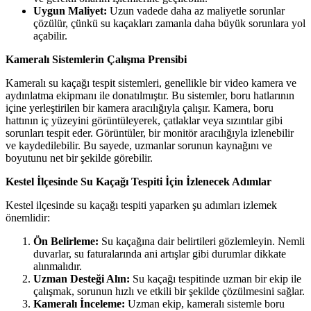
Uygun Maliyet:
Uzun vadede daha az maliyetle sorunlar
çözülür, çünkü su kaçakları zamanla daha büyük sorunlara yol
açabilir.
Kameralı Sistemlerin Çalışma Prensibi
Kameralı su kaçağı tespit sistemleri, genellikle bir video kamera ve
aydınlatma ekipmanı ile donatılmıştır. Bu sistemler, boru hatlarının
içine yerleştirilen bir kamera aracılığıyla çalışır. Kamera, boru
hattının iç yüzeyini görüntüleyerek, çatlaklar veya sızıntılar gibi
sorunları tespit eder. Görüntüler, bir monitör aracılığıyla izlenebilir
ve kaydedilebilir. Bu sayede, uzmanlar sorunun kaynağını ve
boyutunu net bir şekilde görebilir.
Kestel İlçesinde Su Kaçağı Tespiti İçin İzlenecek Adımlar
Kestel ilçesinde su kaçağı tespiti yaparken şu adımları izlemek
önemlidir:
Ön Belirleme:
Su kaçağına dair belirtileri gözlemleyin. Nemli
duvarlar, su faturalarında ani artışlar gibi durumlar dikkate
alınmalıdır.
Uzman Desteği Alın:
Su kaçağı tespitinde uzman bir ekip ile
çalışmak, sorunun hızlı ve etkili bir şekilde çözülmesini sağlar.
Kameralı İnceleme:
Uzman ekip, kameralı sistemle boru