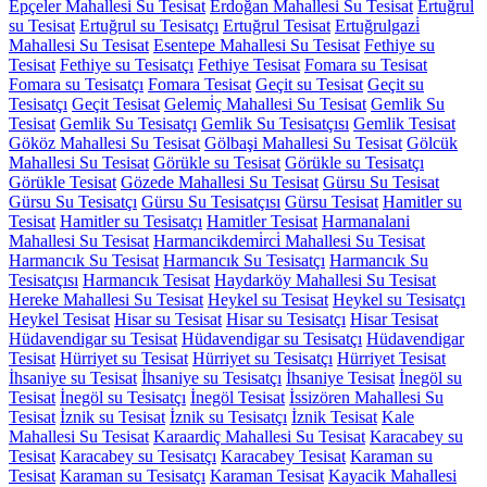
Epçeler Mahallesi Su Tesisat
Erdoğan Mahallesi Su Tesisat
Ertuğrul
su Tesisat
Ertuğrul su Tesisatçı
Ertuğrul Tesisat
Ertuğrulgazi̇
Mahallesi Su Tesisat
Esentepe Mahallesi Su Tesisat
Fethiye su
Tesisat
Fethiye su Tesisatçı
Fethiye Tesisat
Fomara su Tesisat
Fomara su Tesisatçı
Fomara Tesisat
Geçit su Tesisat
Geçit su
Tesisatçı
Geçit Tesisat
Gelemi̇ç Mahallesi Su Tesisat
Gemlik Su
Tesisat
Gemlik Su Tesisatçı
Gemlik Su Tesisatçısı
Gemlik Tesisat
Gököz Mahallesi Su Tesisat
Gölbaşi Mahallesi Su Tesisat
Gölcük
Mahallesi Su Tesisat
Görükle su Tesisat
Görükle su Tesisatçı
Görükle Tesisat
Gözede Mahallesi Su Tesisat
Gürsu Su Tesisat
Gürsu Su Tesisatçı
Gürsu Su Tesisatçısı
Gürsu Tesisat
Hamitler su
Tesisat
Hamitler su Tesisatçı
Hamitler Tesisat
Harmanalani
Mahallesi Su Tesisat
Harmancikdemi̇rci̇ Mahallesi Su Tesisat
Harmancık Su Tesisat
Harmancık Su Tesisatçı
Harmancık Su
Tesisatçısı
Harmancık Tesisat
Haydarköy Mahallesi Su Tesisat
Hereke Mahallesi Su Tesisat
Heykel su Tesisat
Heykel su Tesisatçı
Heykel Tesisat
Hisar su Tesisat
Hisar su Tesisatçı
Hisar Tesisat
Hüdavendigar su Tesisat
Hüdavendigar su Tesisatçı
Hüdavendigar
Tesisat
Hürriyet su Tesisat
Hürriyet su Tesisatçı
Hürriyet Tesisat
İhsaniye su Tesisat
İhsaniye su Tesisatçı
İhsaniye Tesisat
İnegöl su
Tesisat
İnegöl su Tesisatçı
İnegöl Tesisat
İssizören Mahallesi Su
Tesisat
İznik su Tesisat
İznik su Tesisatçı
İznik Tesisat
Kale
Mahallesi Su Tesisat
Karaardiç Mahallesi Su Tesisat
Karacabey su
Tesisat
Karacabey su Tesisatçı
Karacabey Tesisat
Karaman su
Tesisat
Karaman su Tesisatçı
Karaman Tesisat
Kayacik Mahallesi