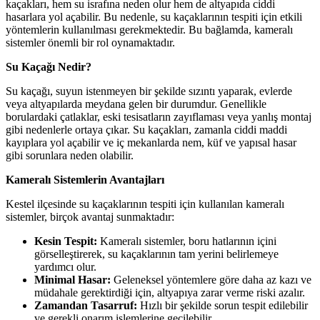
kaçakları, hem su israfına neden olur hem de altyapıda ciddi
hasarlara yol açabilir. Bu nedenle, su kaçaklarının tespiti için etkili
yöntemlerin kullanılması gerekmektedir. Bu bağlamda, kameralı
sistemler önemli bir rol oynamaktadır.
Su Kaçağı Nedir?
Su kaçağı, suyun istenmeyen bir şekilde sızıntı yaparak, evlerde
veya altyapılarda meydana gelen bir durumdur. Genellikle
borulardaki çatlaklar, eski tesisatların zayıflaması veya yanlış montaj
gibi nedenlerle ortaya çıkar. Su kaçakları, zamanla ciddi maddi
kayıplara yol açabilir ve iç mekanlarda nem, küf ve yapısal hasar
gibi sorunlara neden olabilir.
Kameralı Sistemlerin Avantajları
Kestel ilçesinde su kaçaklarının tespiti için kullanılan kameralı
sistemler, birçok avantaj sunmaktadır:
Kesin Tespit:
Kameralı sistemler, boru hatlarının içini
görselleştirerek, su kaçaklarının tam yerini belirlemeye
yardımcı olur.
Minimal Hasar:
Geleneksel yöntemlere göre daha az kazı ve
müdahale gerektirdiği için, altyapıya zarar verme riski azalır.
Zamandan Tasarruf:
Hızlı bir şekilde sorun tespit edilebilir
ve gerekli onarım işlemlerine geçilebilir.