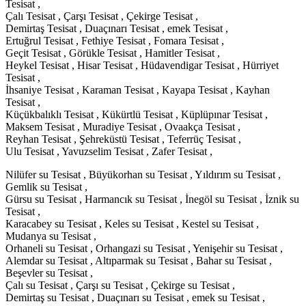
Tesisat ,
Çalı Tesisat , Çarşı Tesisat , Çekirge Tesisat ,
Demirtaş Tesisat , Duaçınarı Tesisat , emek Tesisat ,
Ertuğrul Tesisat , Fethiye Tesisat , Fomara Tesisat ,
Geçit Tesisat , Görükle Tesisat , Hamitler Tesisat ,
Heykel Tesisat , Hisar Tesisat , Hüdavendigar Tesisat , Hürriyet
Tesisat ,
İhsaniye Tesisat , Karaman Tesisat , Kayapa Tesisat , Kayhan
Tesisat ,
Küçükbalıklı Tesisat , Kükürtlü Tesisat , Küplüpınar Tesisat ,
Maksem Tesisat , Muradiye Tesisat , Ovaakça Tesisat ,
Reyhan Tesisat , Şehreküstü Tesisat , Teferrüç Tesisat ,
Ulu Tesisat , Yavuzselim Tesisat , Zafer Tesisat ,
Nilüfer su Tesisat , Büyükorhan su Tesisat , Yıldırım su Tesisat ,
Gemlik su Tesisat ,
Gürsu su Tesisat , Harmancık su Tesisat , İnegöl su Tesisat , İznik su
Tesisat ,
Karacabey su Tesisat , Keles su Tesisat , Kestel su Tesisat ,
Mudanya su Tesisat ,
Orhaneli su Tesisat , Orhangazi su Tesisat , Yenişehir su Tesisat ,
Alemdar su Tesisat , Altıparmak su Tesisat , Bahar su Tesisat ,
Beşevler su Tesisat ,
Çalı su Tesisat , Çarşı su Tesisat , Çekirge su Tesisat ,
Demirtaş su Tesisat , Duaçınarı su Tesisat , emek su Tesisat ,