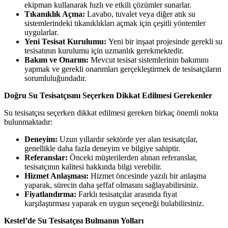
ekipman kullanarak hızlı ve etkili çözümler sunarlar.
Tıkanıklık Açma:
Lavabo, tuvalet veya diğer atık su
sistemlerindeki tıkanıklıkları açmak için çeşitli yöntemler
uygularlar.
Yeni Tesisat Kurulumu:
Yeni bir inşaat projesinde gerekli su
tesisatının kurulumu için uzmanlık gerekmektedir.
Bakım ve Onarım:
Mevcut tesisat sistemlerinin bakımını
yapmak ve gerekli onarımları gerçekleştirmek de tesisatçıların
sorumluluğundadır.
Doğru Su Tesisatçısını Seçerken Dikkat Edilmesi Gerekenler
Su tesisatçısı seçerken dikkat edilmesi gereken birkaç önemli nokta
bulunmaktadır:
Deneyim:
Uzun yıllardır sektörde yer alan tesisatçılar,
genellikle daha fazla deneyim ve bilgiye sahiptir.
Referanslar:
Önceki müşterilerden alınan referanslar,
tesisatçının kalitesi hakkında bilgi verebilir.
Hizmet Anlaşması:
Hizmet öncesinde yazılı bir anlaşma
yaparak, sürecin daha şeffaf olmasını sağlayabilirsiniz.
Fiyatlandırma:
Farklı tesisatçılar arasında fiyat
karşılaştırması yaparak en uygun seçeneği bulabilirsiniz.
Kestel’de Su Tesisatçısı Bulmanın Yolları