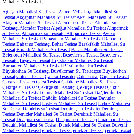
Mahallesi Su Tesisat ,
Ağlaşan Mahallesi Su Tesisat
Ahmet Vefi̇k Paşa Mahallesi Su
Tesisat
Akçapinar Mahallesi Su Tesisat
Aksu Mahallesi Su Tesisat
Alaçam Mahallesi Su Tesisat
Alemdar su Tesisat
Alemdar su
Tesisatçı
Alemdar Tesisat
Alpağut Mahallesi Su Tesisat
Altıparmak
su Tesisat
Altıparmak su Tesisatçı
Altıparmak Tesisat
Avdan
Mahallesi Su Tesisat
Babasultan Mahallesi Su Tesisat
Bahar su
Tesisat
Bahar su Tesisatçı
Bahar Tesisat
Barakfaki̇h Mahallesi Su
Tesisat
Barakli Mahallesi Su Tesisat
Basak Mahallesi Su Tesisat
Belenören Mahallesi Su Tesisat
Beşevler su Tesisat
Beşevler su
Tesisatçı
Beşevler Tesisat
Biyiklialani Mahallesi Su Tesisat
Burhani̇ye Mahallesi Su Tesisat
Büyükorhan Su Tesisat
Büyükorhan Su Tesisatçı
Büyükorhan Su Tesisatçısı
Büyükorhan
Tesisat
Çalı su Tesisat
Çalı su Tesisatçı
Çalı Tesisat
Çarşı su Tesisat
Çarşı su Tesisatçı
Çarşı Tesisat
Çataltepe Mahallesi Su Tesisat
Çekirge su Tesisat
Çekirge su Tesisatçı
Çekirge Tesisat
Çukur
Mahallesi Su Tesisat
Cuma Mahallesi Su Tesisat
Dağdemi̇rci̇ler
Mahallesi Su Tesisat
Dağdi̇bi̇ Mahallesi Su Tesisat
Davutlar
Mahallesi Su Tesisat
Dedeler Mahallesi Su Tesisat
Deli̇ce Mahallesi
Su Tesisat
Demirtaş su Tesisat
Demirtaş su Tesisatçı
Demirtaş
Tesisat
Deni̇zler Mahallesi Su Tesisat
Derekizik Mahallesi Su
Tesisat
Duaçınarı su Tesisat
Duaçınarı su Tesisatçı
Duaçınarı Tesisat
Dudakli Mahallesi Su Tesisat
Durak Mahallesi Su Tesisat
Düvenli̇
Mahallesi Su Tesisat
emek su Tesisat
emek su Tesisatçı
emek Tesisat