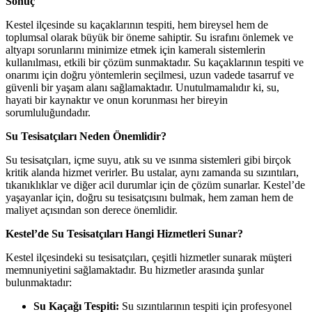
Sonuç
Kestel ilçesinde su kaçaklarının tespiti, hem bireysel hem de
toplumsal olarak büyük bir öneme sahiptir. Su israfını önlemek ve
altyapı sorunlarını minimize etmek için kameralı sistemlerin
kullanılması, etkili bir çözüm sunmaktadır. Su kaçaklarının tespiti ve
onarımı için doğru yöntemlerin seçilmesi, uzun vadede tasarruf ve
güvenli bir yaşam alanı sağlamaktadır. Unutulmamalıdır ki, su,
hayati bir kaynaktır ve onun korunması her bireyin
sorumluluğundadır.
Su Tesisatçıları Neden Önemlidir?
Su tesisatçıları, içme suyu, atık su ve ısınma sistemleri gibi birçok
kritik alanda hizmet verirler. Bu ustalar, aynı zamanda su sızıntıları,
tıkanıklıklar ve diğer acil durumlar için de çözüm sunarlar. Kestel’de
yaşayanlar için, doğru su tesisatçısını bulmak, hem zaman hem de
maliyet açısından son derece önemlidir.
Kestel’de Su Tesisatçıları Hangi Hizmetleri Sunar?
Kestel ilçesindeki su tesisatçıları, çeşitli hizmetler sunarak müşteri
memnuniyetini sağlamaktadır. Bu hizmetler arasında şunlar
bulunmaktadır:
Su Kaçağı Tespiti:
Su sızıntılarının tespiti için profesyonel