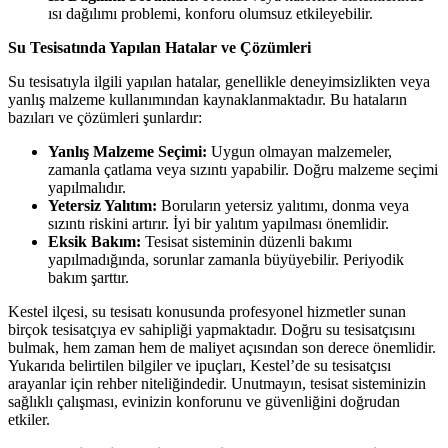
ısı dağılımı problemi, konforu olumsuz etkileyebilir.
Su Tesisatında Yapılan Hatalar ve Çözümleri
Su tesisatıyla ilgili yapılan hatalar, genellikle deneyimsizlikten veya
yanlış malzeme kullanımından kaynaklanmaktadır. Bu hataların
bazıları ve çözümleri şunlardır:
Yanlış Malzeme Seçimi:
Uygun olmayan malzemeler,
zamanla çatlama veya sızıntı yapabilir. Doğru malzeme seçimi
yapılmalıdır.
Yetersiz Yalıtım:
Boruların yetersiz yalıtımı, donma veya
sızıntı riskini artırır. İyi bir yalıtım yapılması önemlidir.
Eksik Bakım:
Tesisat sisteminin düzenli bakımı
yapılmadığında, sorunlar zamanla büyüyebilir. Periyodik
bakım şarttır.
Kestel ilçesi, su tesisatı konusunda profesyonel hizmetler sunan
birçok tesisatçıya ev sahipliği yapmaktadır. Doğru su tesisatçısını
bulmak, hem zaman hem de maliyet açısından son derece önemlidir.
Yukarıda belirtilen bilgiler ve ipuçları, Kestel’de su tesisatçısı
arayanlar için rehber niteliğindedir. Unutmayın, tesisat sisteminizin
sağlıklı çalışması, evinizin konforunu ve güvenliğini doğrudan
etkiler.