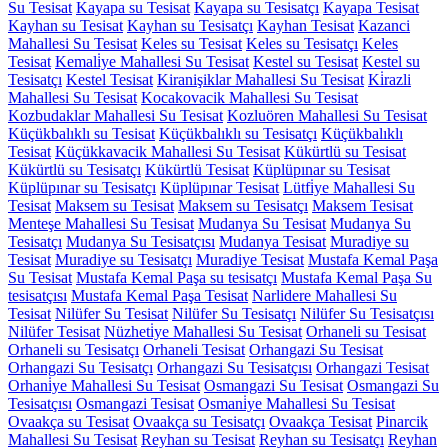
Su Tesisat
Kayapa su Tesisat
Kayapa su Tesisatçı
Kayapa Tesisat
Kayhan su Tesisat
Kayhan su Tesisatçı
Kayhan Tesisat
Kazanci
Mahallesi Su Tesisat
Keles su Tesisat
Keles su Tesisatçı
Keles
Tesisat
Kemali̇ye Mahallesi Su Tesisat
Kestel su Tesisat
Kestel su
Tesisatçı
Kestel Tesisat
Kiranişiklar Mahallesi Su Tesisat
Ki̇razli
Mahallesi Su Tesisat
Kocakovacik Mahallesi Su Tesisat
Kozbudaklar Mahallesi Su Tesisat
Kozluören Mahallesi Su Tesisat
Küçükbalıklı su Tesisat
Küçükbalıklı su Tesisatçı
Küçükbalıklı
Tesisat
Küçükkavacik Mahallesi Su Tesisat
Kükürtlü su Tesisat
Kükürtlü su Tesisatçı
Kükürtlü Tesisat
Küplüpınar su Tesisat
Küplüpınar su Tesisatçı
Küplüpınar Tesisat
Lütfi̇ye Mahallesi Su
Tesisat
Maksem su Tesisat
Maksem su Tesisatçı
Maksem Tesisat
Menteşe Mahallesi Su Tesisat
Mudanya Su Tesisat
Mudanya Su
Tesisatçı
Mudanya Su Tesisatçısı
Mudanya Tesisat
Muradiye su
Tesisat
Muradiye su Tesisatçı
Muradiye Tesisat
Mustafa Kemal Paşa
Su Tesisat
Mustafa Kemal Paşa su tesisatçı
Mustafa Kemal Paşa Su
tesisatçısı
Mustafa Kemal Paşa Tesisat
Narlidere Mahallesi Su
Tesisat
Nilüfer Su Tesisat
Nilüfer Su Tesisatçı
Nilüfer Su Tesisatçısı
Nilüfer Tesisat
Nüzheti̇ye Mahallesi Su Tesisat
Orhaneli su Tesisat
Orhaneli su Tesisatçı
Orhaneli Tesisat
Orhangazi Su Tesisat
Orhangazi Su Tesisatçı
Orhangazi Su Tesisatçısı
Orhangazi Tesisat
Orhani̇ye Mahallesi Su Tesisat
Osmangazi Su Tesisat
Osmangazi Su
Tesisatçısı
Osmangazi Tesisat
Osmani̇ye Mahallesi Su Tesisat
Ovaakça su Tesisat
Ovaakça su Tesisatçı
Ovaakça Tesisat
Pinarcik
Mahallesi Su Tesisat
Reyhan su Tesisat
Reyhan su Tesisatçı
Reyhan