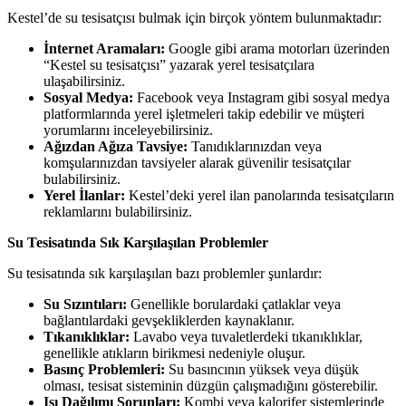
Kestel’de su tesisatçısı bulmak için birçok yöntem bulunmaktadır:
İnternet Aramaları:
Google gibi arama motorları üzerinden
“Kestel su tesisatçısı” yazarak yerel tesisatçılara
ulaşabilirsiniz.
Sosyal Medya:
Facebook veya Instagram gibi sosyal medya
platformlarında yerel işletmeleri takip edebilir ve müşteri
yorumlarını inceleyebilirsiniz.
Ağızdan Ağıza Tavsiye:
Tanıdıklarınızdan veya
komşularınızdan tavsiyeler alarak güvenilir tesisatçılar
bulabilirsiniz.
Yerel İlanlar:
Kestel’deki yerel ilan panolarında tesisatçıların
reklamlarını bulabilirsiniz.
Su Tesisatında Sık Karşılaşılan Problemler
Su tesisatında sık karşılaşılan bazı problemler şunlardır:
Su Sızıntıları:
Genellikle borulardaki çatlaklar veya
bağlantılardaki gevşekliklerden kaynaklanır.
Tıkanıklıklar:
Lavabo veya tuvaletlerdeki tıkanıklıklar,
genellikle atıkların birikmesi nedeniyle oluşur.
Basınç Problemleri:
Su basıncının yüksek veya düşük
olması, tesisat sisteminin düzgün çalışmadığını gösterebilir.
Isı Dağılımı Sorunları:
Kombi veya kalorifer sistemlerinde