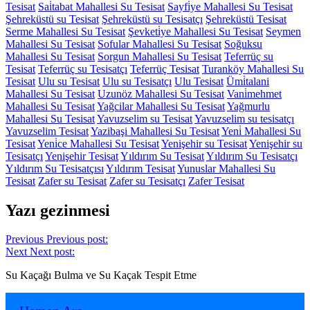
Tesisat
Sai̇tabat Mahallesi Su Tesisat
Sayfi̇ye Mahallesi Su Tesisat
Şehreküstü su Tesisat
Şehreküstü su Tesisatçı
Şehreküstü Tesisat
Serme Mahallesi Su Tesisat
Şevketi̇ye Mahallesi Su Tesisat
Seymen
Mahallesi Su Tesisat
Sofular Mahallesi Su Tesisat
Soğuksu
Mahallesi Su Tesisat
Sorgun Mahallesi Su Tesisat
Teferrüç su
Tesisat
Teferrüç su Tesisatçı
Teferrüç Tesisat
Turanköy Mahallesi Su
Tesisat
Ulu su Tesisat
Ulu su Tesisatçı
Ulu Tesisat
Ümi̇talani
Mahallesi Su Tesisat
Uzunöz Mahallesi Su Tesisat
Vani̇mehmet
Mahallesi Su Tesisat
Yağcilar Mahallesi Su Tesisat
Yağmurlu
Mahallesi Su Tesisat
Yavuzselim su Tesisat
Yavuzselim su tesisatçı
Yavuzselim Tesisat
Yazibaşi Mahallesi Su Tesisat
Yeni̇ Mahallesi Su
Tesisat
Yeni̇ce Mahallesi Su Tesisat
Yenişehir su Tesisat
Yenişehir su
Tesisatçı
Yenişehir Tesisat
Yıldırım Su Tesisat
Yıldırım Su Tesisatçı
Yıldırım Su Tesisatçısı
Yıldırım Tesisat
Yunuslar Mahallesi Su
Tesisat
Zafer su Tesisat
Zafer su Tesisatçı
Zafer Tesisat
Yazı gezinmesi
Previous
Previous post:
Next
Next post:
Su Kaçağı Bulma ve Su Kaçak Tespit Etme