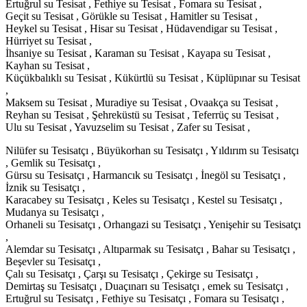
Ertuğrul su Tesisat , Fethiye su Tesisat , Fomara su Tesisat ,
Geçit su Tesisat , Görükle su Tesisat , Hamitler su Tesisat ,
Heykel su Tesisat , Hisar su Tesisat , Hüdavendigar su Tesisat ,
Hürriyet su Tesisat ,
İhsaniye su Tesisat , Karaman su Tesisat , Kayapa su Tesisat ,
Kayhan su Tesisat ,
Küçükbalıklı su Tesisat , Kükürtlü su Tesisat , Küplüpınar su Tesisat
,
Maksem su Tesisat , Muradiye su Tesisat , Ovaakça su Tesisat ,
Reyhan su Tesisat , Şehreküstü su Tesisat , Teferrüç su Tesisat ,
Ulu su Tesisat , Yavuzselim su Tesisat , Zafer su Tesisat ,
Nilüfer su Tesisatçı , Büyükorhan su Tesisatçı , Yıldırım su Tesisatçı
, Gemlik su Tesisatçı ,
Gürsu su Tesisatçı , Harmancık su Tesisatçı , İnegöl su Tesisatçı ,
İznik su Tesisatçı ,
Karacabey su Tesisatçı , Keles su Tesisatçı , Kestel su Tesisatçı ,
Mudanya su Tesisatçı ,
Orhaneli su Tesisatçı , Orhangazi su Tesisatçı , Yenişehir su Tesisatçı
,
Alemdar su Tesisatçı , Altıparmak su Tesisatçı , Bahar su Tesisatçı ,
Beşevler su Tesisatçı ,
Çalı su Tesisatçı , Çarşı su Tesisatçı , Çekirge su Tesisatçı ,
Demirtaş su Tesisatçı , Duaçınarı su Tesisatçı , emek su Tesisatçı ,
Ertuğrul su Tesisatçı , Fethiye su Tesisatçı , Fomara su Tesisatçı ,