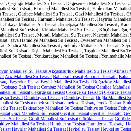
at , Çeşni̇gi̇r Mahallesi Su Tesisat , Dağesemen Mahallesi Su Tesisat ,
allesi Su Tesisat , Ekmekçi̇ Mahallesi Su Tesisat , Emi̇rsultan Mahalles
u Tesisat , Gari̇pçe Mahallesi Su Tesisat , Gazi̇ Mahallesi Su Tesisat , 
hallesi Su Tesisat , Harmanli Mahallesi Su Tesisat , Hayirlar Mahallesi
isat , İ̇nkaya Mahallesi Su Tesisat , İ̇smetpaşa Mahallesi Su Tesisat , K
k Mahallesi Su Tesisat , Kiranlar Mahallesi Su Tesisat , Küçükkaraağaç 
hallesi Su Tesisat , Muratli Mahallesi Su Tesisat , Nasretti̇n Mahallesi
esisat , Ova Hami̇di̇ye Mahallesi Su Tesisat , Ovaesemen Mahallesi Su 
at , Sazlica Mahallesi Su Tesisat , Seli̇mi̇ye Mahallesi Su Tesisat , Sey
lesi Su Tesisat , Taşlik Mahallesi Su Tesisat , Taşpinar Mahallesi Su Tes
allesi Su Tesisat , Yeni̇karaağaç Mahallesi Su Tesisat , Yeni̇mahalle Maha
yun Mahallesi Su Tesisat
Akçasusurluk Mahallesi Su Tesisat
Akhi̇sar 
at
Ariz Mahallesi Su Tesisat
Bahar su Tesisat
Bahar su Tesisatçı
Bahar 
satçı
Beşevler Tesisat
Beyli̇k Mahallesi Su Tesisat
Boğazköy Mahallesi 
 Tesisatçı
Çalı Tesisat
Cambaz Mahallesi Su Tesisat
Çamlica Mahallesi 
llesi Su Tesisat
Çekirge su Tesisat
Çekirge su Tesisatçı
Çekirge Tesisa
aş su Tesisat
Demirtaş su Tesisatçı
Demirtaş Tesisat
Doğla Mahallesi Su
hallesi Su Tesisat
emek su Tesisat
emek su Tesisatçı
emek Tesisat
Emi̇
i Su Tesisat
Eski̇saribey Mahallesi Su Tesisat
Fethiye su Tesisat
Fethiye
esisat
Gazi̇ Mahallesi Su Tesisat
Geçit su Tesisat
Geçit su Tesisatçı
Geçi
lesi Su Tesisat
Gönü Mahallesi Su Tesisat
Görükle su Tesisat
Görükle 
̇di̇ye Mahallesi Su Tesisat
Hamitler su Tesisat
Hamitler su Tesisatçı
Ha
esisat
Hayirlar Mahallesi Su Tesisat
Heykel su Tesisat
Heykel su Tesisa