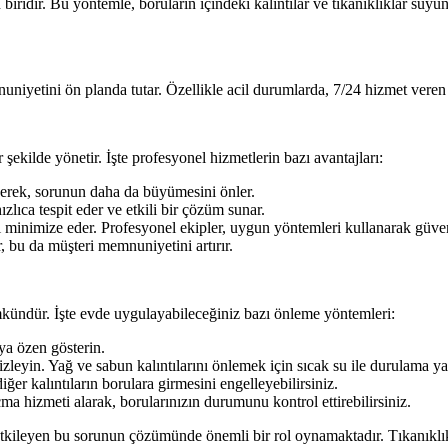
biridir. Bu yöntemle, boruların içindeki kalıntılar ve tıkanıklıklar suyun
uniyetini ön planda tutar. Özellikle acil durumlarda, 7/24 hizmet veren e
 şekilde yönetir. İşte profesyonel hizmetlerin bazı avantajları:
derek, sorunun daha da büyümesini önler.
lıca tespit eder ve etkili bir çözüm sunar.
i minimize eder. Profesyonel ekipler, uygun yöntemleri kullanarak güve
 bu da müşteri memnuniyetini artırır.
mkündür. İşte evde uygulayabileceğiniz bazı önleme yöntemleri:
ya özen gösterin.
zleyin. Yağ ve sabun kalıntılarını önlemek için sıcak su ile durulama yap
ğer kalıntıların borulara girmesini engelleyebilirsiniz.
çma hizmeti alarak, borularınızın durumunu kontrol ettirebilirsiniz.
tkileyen bu sorunun çözümünde önemli bir rol oynamaktadır. Tıkanıklık