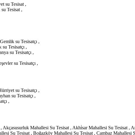
et su Tesisat ,
su Tesisat ,
 Gemlik su Tesisatçı ,
 su Tesisatçı ,
anya su Tesisatçı ,
şevler su Tesisatçı ,
ürriyet su Tesisatçı ,
ayhan su Tesisatçı ,
atçı ,
Akçasusurluk Mahallesi Su Tesisat , Akhi̇sar Mahallesi Su Tesisat , Ar
allesi Su Tesisat , Boğazköy Mahallesi Su Tesisat , Cambaz Mahallesi S