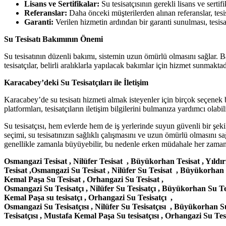
Lisans ve Sertifikalar:
Su tesisatçısının gerekli lisans ve sert
Referanslar:
Daha önceki müşterilerden alınan referanslar, tesis
Garanti:
Verilen hizmetin ardından bir garanti sunulması, tesisat
Su Tesisatı Bakımının Önemi
Su tesisatının düzenli bakımı, sistemin uzun ömürlü olmasını sağlar. B
tesisatçılar, belirli aralıklarla yapılacak bakımlar için hizmet sunmak
Karacabey’deki Su Tesisatçıları ile İletişim
Karacabey’de su tesisatı hizmeti almak isteyenler için birçok seçenek bu
platformları, tesisatçıların iletişim bilgilerini bulmanıza yardımcı ola
Su tesisatçısı, hem evlerde hem de iş yerlerinde suyun güvenli bir şeki
seçimi, su tesisatınızın sağlıklı çalışmasını ve uzun ömürlü olmasını 
genellikle zamanla büyüyebilir, bu nedenle erken müdahale her zaman 
Osmangazi Tesisat , Nilüfer Tesisat , Büyükorhan Tesisat , Yıld
Tesisat ,Osmangazi Su Tesisat , Nilüfer Su Tesisat , Büyükorhan 
Kemal Paşa Su Tesisat , Orhangazi Su Tesisat ,
Osmangazi Su Tesisatçı , Nilüfer Su Tesisatçı , Büyükorhan Su Tes
Kemal Paşa su tesisatçı , Orhangazi Su Tesisatçı ,
Osmangazi Su Tesisatçısı , Nilüfer Su Tesisatçısı , Büyükorhan Su 
Tesisatçısı , Mustafa Kemal Paşa Su tesisatçısı , Orhangazi Su Tesi