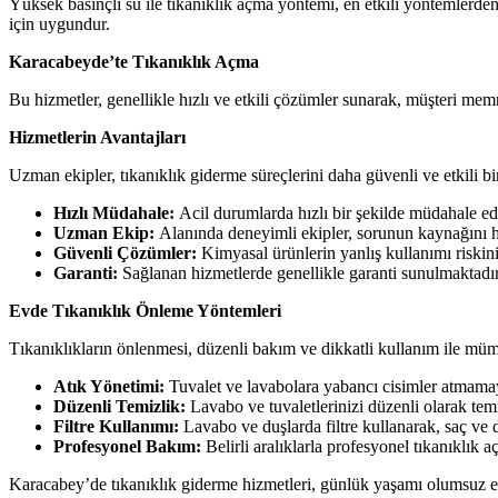
Yüksek basınçlı su ile tıkanıklık açma yöntemi, en etkili yöntemlerden 
için uygundur.
Karacabeyde’te Tıkanıklık Açma
Bu hizmetler, genellikle hızlı ve etkili çözümler sunarak, müşteri memn
Hizmetlerin Avantajları
Uzman ekipler, tıkanıklık giderme süreçlerini daha güvenli ve etkili bir
Hızlı Müdahale:
Acil durumlarda hızlı bir şekilde müdahale e
Uzman Ekip:
Alanında deneyimli ekipler, sorunun kaynağını hız
Güvenli Çözümler:
Kimyasal ürünlerin yanlış kullanımı riskin
Garanti:
Sağlanan hizmetlerde genellikle garanti sunulmaktadır,
Evde Tıkanıklık Önleme Yöntemleri
Tıkanıklıkların önlenmesi, düzenli bakım ve dikkatli kullanım ile mü
Atık Yönetimi:
Tuvalet ve lavabolara yabancı cisimler atmama
Düzenli Temizlik:
Lavabo ve tuvaletlerinizi düzenli olarak temi
Filtre Kullanımı:
Lavabo ve duşlarda filtre kullanarak, saç ve di
Profesyonel Bakım:
Belirli aralıklarla profesyonel tıkanıklık a
Karacabey’de tıkanıklık giderme hizmetleri, günlük yaşamı olumsuz e