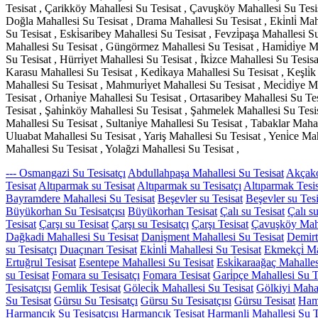
Tesisat , Çarikköy Mahallesi Su Tesisat , Çavuşköy Mahallesi Su Tesis
Doğla Mahallesi Su Tesisat , Drama Mahallesi Su Tesisat , Eki̇nli̇ Mah
Su Tesisat , Eski̇saribey Mahallesi Su Tesisat , Fevzi̇paşa Mahallesi S
Mahallesi Su Tesisat , Güngörmez Mahallesi Su Tesisat , Hami̇di̇ye Ma
Su Tesisat , Hürri̇yet Mahallesi Su Tesisat , İ̇ki̇zce Mahallesi Su Tes
Karasu Mahallesi Su Tesisat , Kedi̇kaya Mahallesi Su Tesisat , Keşli̇
Mahallesi Su Tesisat , Mahmuri̇yet Mahallesi Su Tesisat , Meci̇di̇ye Ma
Tesisat , Orhani̇ye Mahallesi Su Tesisat , Ortasaribey Mahallesi Su T
Tesisat , Şahi̇nköy Mahallesi Su Tesisat , Şahmelek Mahallesi Su Tesis
Mahallesi Su Tesisat , Sultani̇ye Mahallesi Su Tesisat , Tabaklar Mahal
Uluabat Mahallesi Su Tesisat , Yariş Mahallesi Su Tesisat , Yeni̇ce Mah
Mahallesi Su Tesisat , Yolağzi Mahallesi Su Tesisat ,
--- Osmangazi Su Tesisatçı
Abdullahpaşa Mahallesi Su Tesisat
Akçako
Tesisat
Altıparmak su Tesisat
Altıparmak su Tesisatçı
Altıparmak Tesis
Bayramdere Mahallesi Su Tesisat
Beşevler su Tesisat
Beşevler su Tesi
Büyükorhan Su Tesisatçısı
Büyükorhan Tesisat
Çalı su Tesisat
Çalı su
Tesisat
Çarşı su Tesisat
Çarşı su Tesisatçı
Çarşı Tesisat
Çavuşköy Maha
Dağkadi Mahallesi Su Tesisat
Dani̇şment Mahallesi Su Tesisat
Demirt
su Tesisatçı
Duaçınarı Tesisat
Eki̇nli̇ Mahallesi Su Tesisat
Ekmekçi̇ Ma
Ertuğrul Tesisat
Esentepe Mahallesi Su Tesisat
Eski̇karaağaç Mahalles
su Tesisat
Fomara su Tesisatçı
Fomara Tesisat
Gari̇pçe Mahallesi Su T
Tesisatçısı
Gemlik Tesisat
Göleci̇k Mahallesi Su Tesisat
Gölkiyi Mahal
Su Tesisat
Gürsu Su Tesisatçı
Gürsu Su Tesisatçısı
Gürsu Tesisat
Hami
Harmancık Su Tesisatçısı
Harmancık Tesisat
Harmanli Mahallesi Su T