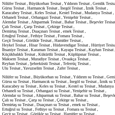
Nilüfer Tesisat , Büyükorhan Tesisat , Yıldırım Tesisat , Gemlik Tesisa
Gürsu Tesisat , Harmancık Tesisat , İnegöl Tesisat , İznik Tesisat ,
Karacabey Tesisat , Keles Tesisat , Kestel Tesisat , Mudanya Tesisat ,
Orhaneli Tesisat , Orhangazi Tesisat , Yenişehir Tesisat ,
Alemdar Tesisat , Altıparmak Tesisat , Bahar Tesisat , Beşevler Tesisat
Çalı Tesisat , Çarşı Tesisat , Çekirge Tesisat ,
Demirtaş Tesisat , Duaçınarı Tesisat , emek Tesisat ,
Ertuğrul Tesisat , Fethiye Tesisat , Fomara Tesisat ,
Geçit Tesisat , Görükle Tesisat , Hamitler Tesisat ,
Heykel Tesisat , Hisar Tesisat , Hüdavendigar Tesisat , Hürriyet Tesisa
İhsaniye Tesisat , Karaman Tesisat , Kayapa Tesisat , Kayhan Tesisat 
Küçükbalıklı Tesisat , Kükürtlü Tesisat , Küplüpınar Tesisat ,
Maksem Tesisat , Muradiye Tesisat , Ovaakça Tesisat ,
Reyhan Tesisat , Şehreküstü Tesisat , Teferrüç Tesisat ,
Ulu Tesisat , Yavuzselim Tesisat , Zafer Tesisat ,
Nilüfer su Tesisat , Büyükorhan su Tesisat , Yıldırım su Tesisat , Geml
Gürsu su Tesisat , Harmancık su Tesisat , İnegöl su Tesisat , İznik su T
Karacabey su Tesisat , Keles su Tesisat , Kestel su Tesisat , Mudanya s
Orhaneli su Tesisat , Orhangazi su Tesisat , Yenişehir su Tesisat ,
Alemdar su Tesisat , Altıparmak su Tesisat , Bahar su Tesisat , Beşevle
Çalı su Tesisat , Çarşı su Tesisat , Çekirge su Tesisat ,
Demirtaş su Tesisat , Duaçınarı su Tesisat , emek su Tesisat ,
Ertuğrul su Tesisat , Fethiye su Tesisat , Fomara su Tesisat ,
Geçit su Tesisat , Görükle su Tesisat , Hamitler su Tesisat ,