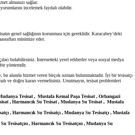
zmet almanızı sağlar.
 yorumlarını incelemek faydalı olabilir.
sisatın genel sağlığının korunması için gereklidir. Karacabey’deki
masrafları minimize eder.
ıları bulabilirsiniz. İnternetteki yerel rehberler veya sosyal medya
 bir yöntemdir.
de, bu alanda hizmet veren birçok uzman bulunmaktadır. İyi bir tesisatçı
malı ve doğru kararı vermelisiniz. Unutmayın, tesisat problemleri
, Mudanya Tesisat , Mustafa Kemal Paşa Tesisat , Orhangazi
esisat , Harmancık Su Tesisat , Mudanya Su Tesisat , Mustafa
isatçı , Harmancık Su Tesisatçı , Mudanya Su Tesisatçı , Mustafa
su Su Tesisatçısı , Harmancık Su Tesisatçısı , Mudanya Su