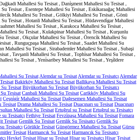
 Dağkadi Mahallesi Su Tesisat , Dani̇şment Mahallesi Su Tesisat ,
i Su Tesisat , Esentepe Mahallesi Su Tesisat , Eski̇karaağaç Mahallesi
Göleci̇k Mahallesi Su Tesisat , Gölkiyi Mahallesi Su Tesisat , Gönü
 Su Tesisat , Hotanli Mahallesi Su Tesisat , Hüdavendi̇gar Mahallesi
aracaahmet Mahallesi Su Tesisat , Karakoca Mahallesi Su Tesisat ,
Mahallesi Su Tesisat , Kulakpinar Mahallesi Su Tesisat , Kurşunlu
 Su Tesisat , Okçular Mahallesi Su Tesisat , Örenci̇k Mahallesi Su
Tesisat , Runguçpaşa Mahallesi Su Tesisat , Saadet Mahallesi Su
ran Mahallesi Su Tesisat , Sirabademler Mahallesi Su Tesisat , Subaşi
isat , Tavşanli Mahallesi Su Tesisat , Tophi̇sar Mahallesi Su Tesisat ,
llesi Su Tesisat , Yeni̇saribey Mahallesi Su Tesisat , Yeşi̇ldere
Mahallesi Su Tesisat
Alemdar su Tesisat
Alemdar su Tesisatçı
Alemdar
Tesisat
Bakirköy Mahallesi Su Tesisat
Ballikaya Mahallesi Su Tesisat
Su Tesisat
Büyükorhan Su Tesisat
Büyükorhan Su Tesisatçı
Su Tesisat
Canbali Mahallesi Su Tesisat
Çarikköy Mahallesi Su
t
Çeşni̇gi̇r Mahallesi Su Tesisat
Dağesemen Mahallesi Su Tesisat
 Tesisat
Drama Mahallesi Su Tesisat
Duaçınarı su Tesisat
Duaçınarı
rsultan Mahallesi Su Tesisat
Ertuğrul su Tesisat
Ertuğrul su Tesisatçı
 su Tesisatçı
Fethiye Tesisat
Fevzi̇paşa Mahallesi Su Tesisat
Fomara
t Tesisat
Gemlik Su Tesisat
Gemlik Su Tesisatçı
Gemlik Su
su Tesisatçı
Görükle Tesisat
Güngörmez Mahallesi Su Tesisat
Gürsu
mitler Tesisat
Harmancık Su Tesisat
Harmancık Su Tesisatçı
tçı
Heykel Tesisat
Hisar su Tesisat
Hisar su Tesisatçı
Hisar Tesisat