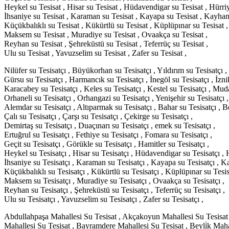
Heykel su Tesisat , Hisar su Tesisat , Hüdavendigar su Tesisat , Hürriy
İhsaniye su Tesisat , Karaman su Tesisat , Kayapa su Tesisat , Kayhan 
Küçükbalıklı su Tesisat , Kükürtlü su Tesisat , Küplüpınar su Tesisat ,
Maksem su Tesisat , Muradiye su Tesisat , Ovaakça su Tesisat ,
Reyhan su Tesisat , Şehreküstü su Tesisat , Teferrüç su Tesisat ,
Ulu su Tesisat , Yavuzselim su Tesisat , Zafer su Tesisat ,
Nilüfer su Tesisatçı , Büyükorhan su Tesisatçı , Yıldırım su Tesisatçı ,
Gürsu su Tesisatçı , Harmancık su Tesisatçı , İnegöl su Tesisatçı , İznik
Karacabey su Tesisatçı , Keles su Tesisatçı , Kestel su Tesisatçı , Mud
Orhaneli su Tesisatçı , Orhangazi su Tesisatçı , Yenişehir su Tesisatçı ,
Alemdar su Tesisatçı , Altıparmak su Tesisatçı , Bahar su Tesisatçı , Be
Çalı su Tesisatçı , Çarşı su Tesisatçı , Çekirge su Tesisatçı ,
Demirtaş su Tesisatçı , Duaçınarı su Tesisatçı , emek su Tesisatçı ,
Ertuğrul su Tesisatçı , Fethiye su Tesisatçı , Fomara su Tesisatçı ,
Geçit su Tesisatçı , Görükle su Tesisatçı , Hamitler su Tesisatçı ,
Heykel su Tesisatçı , Hisar su Tesisatçı , Hüdavendigar su Tesisatçı , H
İhsaniye su Tesisatçı , Karaman su Tesisatçı , Kayapa su Tesisatçı , K
Küçükbalıklı su Tesisatçı , Kükürtlü su Tesisatçı , Küplüpınar su Tesis
Maksem su Tesisatçı , Muradiye su Tesisatçı , Ovaakça su Tesisatçı ,
Reyhan su Tesisatçı , Şehreküstü su Tesisatçı , Teferrüç su Tesisatçı ,
Ulu su Tesisatçı , Yavuzselim su Tesisatçı , Zafer su Tesisatçı ,
Abdullahpaşa Mahallesi Su Tesisat , Akçakoyun Mahallesi Su Tesisat , 
Mahallesi Su Tesisat , Bayramdere Mahallesi Su Tesisat , Beyli̇k Mah