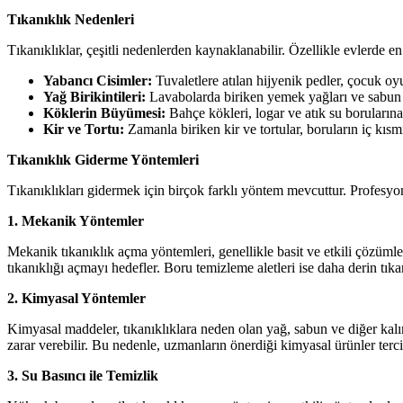
Tıkanıklık Nedenleri
Tıkanıklıklar, çeşitli nedenlerden kaynaklanabilir. Özellikle evlerde en 
Yabancı Cisimler:
Tuvaletlere atılan hijyenik pedler, çocuk oyu
Yağ Birikintileri:
Lavabolarda biriken yemek yağları ve sabun ka
Köklerin Büyümesi:
Bahçe kökleri, logar ve atık su borularına 
Kir ve Tortu:
Zamanla biriken kir ve tortular, boruların iç kıs
Tıkanıklık Giderme Yöntemleri
Tıkanıklıkları gidermek için birçok farklı yöntem mevcuttur. Profesyone
1. Mekanik Yöntemler
Mekanik tıkanıklık açma yöntemleri, genellikle basit ve etkili çözüml
tıkanıklığı açmayı hedefler. Boru temizleme aletleri ise daha derin tıkan
2. Kimyasal Yöntemler
Kimyasal maddeler, tıkanıklıklara neden olan yağ, sabun ve diğer kalın
zarar verebilir. Bu nedenle, uzmanların önerdiği kimyasal ürünler terci
3. Su Basıncı ile Temizlik