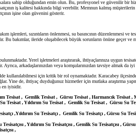
ifikalara sahip olduğundan emin olun. Bu, profesyonel ve güvenilir bir hi
atçının iş kalitesi hakkında bilgi verebilir. Memnun kalmış müşterilerin
çının işine olan güvenini gösterir.
akım işlemleri, sızıntıların önlenmesi, su basıncının düzenlenmesi ve te
tadır. Bu bakımlar, ileride oluşabilecek büyük sorunların önüne geçer ve 
lunmaktadır. Yerel işletmeleri araştırarak, ihtiyaçlarınıza uygun tesisatç
bilir. Ayrıca, arkadaşlarınızdan veya komşularınızdan tavsiye almak da iyi
lde kullanılabilmesi için kritik bir rol oynamaktadır. Karacabey ilçesin
sağlar. Yine de, ihtiyaç duyduğunuz hizmetler için mutlaka araştırma yap
en iyisidir.
ırım Tesisat , Gemlik Tesisat , Gürsu Tesisat , Harmancık Tesisat 
Su Tesisat , Yıldırım Su Tesisat , Gemlik Su Tesisat , Gürsu Su T
isatçı ,Yıldırım Su Tesisatçı , Gemlik Su Tesisatçı , Gürsu Su Tes
Tesisatçısı , Yıldırım Su Tesisatçısı , Gemlik Su Tesisatçısı , Gür
satçısı ,