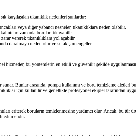
sık karşılaşılan tıkanıklık nedenleri şunlardır:
ncakları veya diğer yabancı nesneler, tıkanıklıklara neden olabilir.
lıntıları zamanla boruları tıkayabilir.
zarar vererek tıkanıklıklara yol açabilir.
mında daralmaya neden olur ve su akışını engeller.
l hizmetler, bu yöntemlerin en etkili ve güvenilir şekilde uygulanmasını
er sunar. Bunlar arasında, pompa kullanımı ve boru temizleme aletleri b
ıklıklar için kullanılır ve genellikle profesyonel ekipler tarafından uygu
tıları eriterek boruların temizlenmesine yardımcı olur. Ancak, bu tür ür
h edilmelidir.