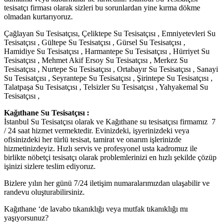
tesisatçı firması olarak sizleri bu sorunlardan yine kırma dökme
olmadan kurtarıyoruz.
Çağlayan Su Tesisatçısı, Çeliktepe Su Tesisatçısı , Emniyetevleri Su
Tesisatçısı , Gültepe Su Tesisatçısı , Gürsel Su Tesisatçısı ,
Hamidiye Su Tesisatçısı , Harmantepe Su Tesisatçısı , Hürriyet Su
Tesisatçısı , Mehmet Akif Ersoy Su Tesisatçısı , Merkez Su
Tesisatçısı , Nurtepe Su Tesisatçısı , Ortabayır Su Tesisatçısı , Sanayi
Su Tesisatçısı , Seyrantepe Su Tesisatçısı , Şirintepe Su Tesisatçısı ,
Talatpaşa Su Tesisatçısı , Telsizler Su Tesisatçısı , Yahyakemal Su
Tesisatçısı ,
Kağıthane Su Tesisatçısı :
İstanbul Su Tesisatçısı olarak ve Kağıthane su tesisatçısı firmamız 7
/ 24 saat hizmet vermektedir. Evinizdeki, işyerinizdeki veya
ofisinizdeki her türlü tesisat, tamirat ve onarım işlerinizde
hizmetinizdeyiz. Hızlı servis ve profesyonel usta kadromuz ile
birlikte nöbetçi tesisatçı olarak problemlerinizi en hızlı şekilde çözüp
işinizi sizlere teslim ediyoruz.
Bizlere yılın her günü 7/24 iletişim numaralarımızdan ulaşabilir ve
randevu oluşturabilirsiniz.
Kağıthane ‘de lavabo tıkanıklığı veya mutfak tıkanıklığı mı
yaşıyorsunuz?