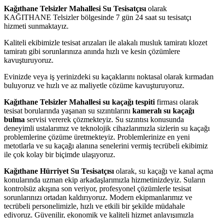
Kağıthane Telsizler Mahallesi Su Tesisatçısı
olarak
KAĞITHANE Telsizler bölgesinde 7 gün 24 saat su tesisatçı
hizmeti sunmaktayız.
Kaliteli ekibimizle tesisat arızaları ile alakalı musluk tamiratı klozet
tamiratı gibi sorunlarınıza anında hızlı ve kesin çözümlere
kavuşturuyoruz.
Evinizde veya iş yerinizdeki su kaçaklarını noktasal olarak kırmadan
buluyoruz ve hızlı ve az maliyetle cözüme kavuşturuyoruz.
Kağıthane Telsizler Mahallesi su kaçağı tespiti
firması olarak
tesisat borularında yaşanan su sızıntılarını
kameralı su kaçağı
bulma
servisi vererek çözmekteyiz. Su sızıntısı konusunda
deneyimli ustalarımız ve teknolojik cihazlarımızla sizlerin su kaçağı
problemlerine çözüme üretmekteyiz. Problemlerinize en yeni
metotlarla ve su kaçağı alanına senelerini vermiş tecrübeli ekibimiz
ile çok kolay bir biçimde ulaşıyoruz.
Kağıthane Hürriyet Su Tesisatçısı
olarak, su kaçağı ve kanal açma
konularında uzman ekip arkadaşlarımızla hizmetinizdeyiz. Suların
kontrolsüz akışına son veriyor, profesyonel çözümlerle tesisat
sorunlarınızı ortadan kaldırıyoruz. Modern ekipmanlarımız ve
tecrübeli personelimizle, hızlı ve etkili bir şekilde müdahale
ediyoruz. Güvenilir, ekonomik ve kaliteli hizmet anlayışımızla