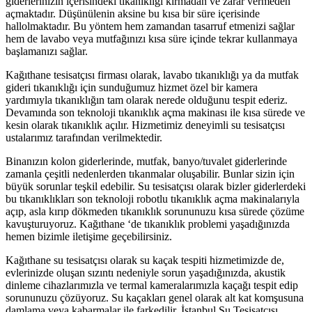
giderlerinizin içerisindeki tıkanıklığı kırmadan ve zarar vermeden
açmaktadır. Düşünülenin aksine bu kısa bir süre içerisinde
hallolmaktadır. Bu yöntem hem zamandan tasarruf etmenizi sağlar
hem de lavabo veya mutfağınızı kısa süre içinde tekrar kullanmaya
başlamanızı sağlar.
Kağıthane tesisatçısı firması olarak, lavabo tıkanıklığı ya da mutfak
gideri tıkanıklığı için sunduğumuz hizmet özel bir kamera
yardımıyla tıkanıklığın tam olarak nerede olduğunu tespit ederiz.
Devamında son teknoloji tıkanıklık açma makinası ile kısa sürede ve
kesin olarak tıkanıklık açılır. Hizmetimiz deneyimli su tesisatçısı
ustalarımız tarafından verilmektedir.
Binanızın kolon giderlerinde, mutfak, banyo/tuvalet giderlerinde
zamanla çeşitli nedenlerden tıkanmalar oluşabilir. Bunlar sizin için
büyük sorunlar teşkil edebilir. Su tesisatçısı olarak bizler giderlerdeki
bu tıkanıklıkları son teknoloji robotlu tıkanıklık açma makinalarıyla
açıp, asla kırıp dökmeden tıkanıklık sorununuzu kısa sürede çözüme
kavuşturuyoruz. Kağıthane ‘de tıkanıklık problemi yaşadığınızda
hemen bizimle iletişime geçebilirsiniz.
Kağıthane su tesisatçısı olarak su kaçak tespiti hizmetimizde de,
evlerinizde oluşan sızıntı nedeniyle sorun yaşadığınızda, akustik
dinleme cihazlarımızla ve termal kameralarımızla kaçağı tespit edip
sorununuzu çözüyoruz. Su kaçakları genel olarak alt kat komşusuna
damlama veya kabarmalar ile farkedilir. İstanbul Su Tesisatçısı