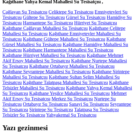
Kağıthane Yahya Kemal Mahallesi Su Tesisatçısı ,
Çağlayan Su Tesisatçısı
Çeliktepe Su Tesisatçısı
Emniyetevleri Su
Tesisatçısı
Gültepe Su Tesisatçısı
Gürsel Su Tesisatçısı
Hamidiye Su
Tesisatçısı
Harmantepe Su Tesisatçısı
Hürriyet Su Tesisatçısı
Kağıthane Çağlayan Mahallesi Su Tesisatçısı
Kağıthane Çelitepe
Mahallesi Su Tesisatçısı
Kağıthane Emniyetevler Mahallesi Su
Tesisatçısı
Kağıthane Gültepe Mahallesi Su Tesisatçısı
Kağıthane
Gürsel Mahallesi Su Tesisatçısı
Kağıthane Hamidiye Mahallesi Su
Tesisatçısı
Kağıthane Harmantepe Mahallesi Su Tesisatçısı
Kağıthane Hürriyet Mahallesi Su Tesisatçısı
Kağıthane Mehmet
Akif Ersoy Mahallesi Su Tesisatçısı
Kağıthane Nurtepe Mahallesi
Su Tesisatçısı
Kağıthane Ortabayır Mahallesi Su Tesisatçısı
Kağıthane Seyrantepe Mahallesi Su Tesisatçısı
Kağıthane Şirintepe
Mahallesi Su Tesisatçısı
Kağıthane Sultan Selim Mahallesi Su
Tesisatçısı
Kağıthane Talatpaşa Mahallesi Su Tesisatçısı
Kağıthane
Telsizler Mahallesi Su Tesisatçısı
Kağıthane Yahya Kemal Mahallesi
Su Tesisatçısı
Kağıthane Yeşilce Mahallesi Su Tesisatçısı
Mehmet
Akif Ersoy Su Tesisatçısı
Merkez Su Tesisatçısı
Nurtepe Su
Tesisatçısı
Ortabayır Su Tesisatçısı
Sanayi Su Tesisatçısı
Seyrantepe
Su Tesisatçısı
Şirintepe Su Tesisatçısı
Talatpaşa Su Tesisatçısı
Telsizler Su Tesisatçısı
Yahyakemal Su Tesisatçısı
Yazı gezinmesi