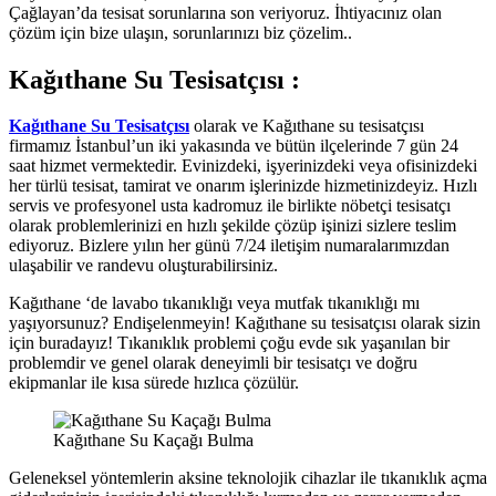
Çağlayan’da tesisat sorunlarına son veriyoruz. İhtiyacınız olan
çözüm için bize ulaşın, sorunlarınızı biz çözelim..
Kağıthane Su Tesisatçısı :
Kağıthane Su Tesisatçısı
olarak ve Kağıthane su tesisatçısı
firmamız İstanbul’un iki yakasında ve bütün ilçelerinde 7 gün 24
saat hizmet vermektedir. Evinizdeki, işyerinizdeki veya ofisinizdeki
her türlü tesisat, tamirat ve onarım işlerinizde hizmetinizdeyiz. Hızlı
servis ve profesyonel usta kadromuz ile birlikte nöbetçi tesisatçı
olarak problemlerinizi en hızlı şekilde çözüp işinizi sizlere teslim
ediyoruz. Bizlere yılın her günü 7/24 iletişim numaralarımızdan
ulaşabilir ve randevu oluşturabilirsiniz.
Kağıthane ‘de lavabo tıkanıklığı veya mutfak tıkanıklığı mı
yaşıyorsunuz? Endişelenmeyin! Kağıthane su tesisatçısı olarak sizin
için buradayız! Tıkanıklık problemi çoğu evde sık yaşanılan bir
problemdir ve genel olarak deneyimli bir tesisatçı ve doğru
ekipmanlar ile kısa sürede hızlıca çözülür.
Kağıthane Su Kaçağı Bulma
Geleneksel yöntemlerin aksine teknolojik cihazlar ile tıkanıklık açma