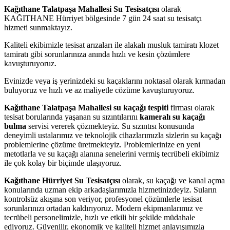
Kağıthane Talatpaşa Mahallesi Su Tesisatçısı
olarak
KAĞITHANE Hürriyet bölgesinde 7 gün 24 saat su tesisatçı
hizmeti sunmaktayız.
Kaliteli ekibimizle tesisat arızaları ile alakalı musluk tamiratı klozet
tamiratı gibi sorunlarınıza anında hızlı ve kesin çözümlere
kavuşturuyoruz.
Evinizde veya iş yerinizdeki su kaçaklarını noktasal olarak kırmadan
buluyoruz ve hızlı ve az maliyetle cözüme kavuşturuyoruz.
Kağıthane Talatpaşa Mahallesi su kaçağı tespiti
firması olarak
tesisat borularında yaşanan su sızıntılarını
kameralı su kaçağı
bulma
servisi vererek çözmekteyiz. Su sızıntısı konusunda
deneyimli ustalarımız ve teknolojik cihazlarımızla sizlerin su kaçağı
problemlerine çözüme üretmekteyiz. Problemlerinize en yeni
metotlarla ve su kaçağı alanına senelerini vermiş tecrübeli ekibimiz
ile çok kolay bir biçimde ulaşıyoruz.
Kağıthane Hürriyet Su Tesisatçısı
olarak, su kaçağı ve kanal açma
konularında uzman ekip arkadaşlarımızla hizmetinizdeyiz. Suların
kontrolsüz akışına son veriyor, profesyonel çözümlerle tesisat
sorunlarınızı ortadan kaldırıyoruz. Modern ekipmanlarımız ve
tecrübeli personelimizle, hızlı ve etkili bir şekilde müdahale
ediyoruz. Güvenilir, ekonomik ve kaliteli hizmet anlayışımızla