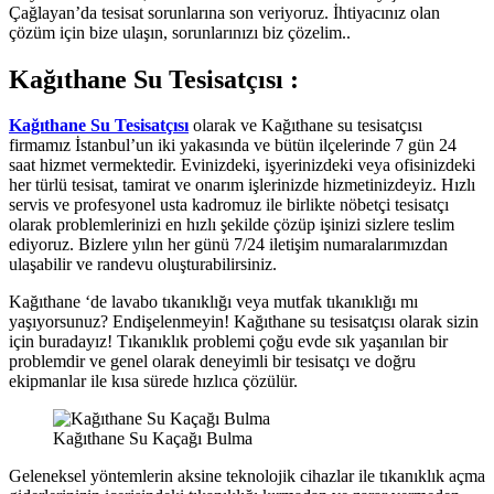
Çağlayan’da tesisat sorunlarına son veriyoruz. İhtiyacınız olan
çözüm için bize ulaşın, sorunlarınızı biz çözelim..
Kağıthane Su Tesisatçısı :
Kağıthane Su Tesisatçısı
olarak ve Kağıthane su tesisatçısı
firmamız İstanbul’un iki yakasında ve bütün ilçelerinde 7 gün 24
saat hizmet vermektedir. Evinizdeki, işyerinizdeki veya ofisinizdeki
her türlü tesisat, tamirat ve onarım işlerinizde hizmetinizdeyiz. Hızlı
servis ve profesyonel usta kadromuz ile birlikte nöbetçi tesisatçı
olarak problemlerinizi en hızlı şekilde çözüp işinizi sizlere teslim
ediyoruz. Bizlere yılın her günü 7/24 iletişim numaralarımızdan
ulaşabilir ve randevu oluşturabilirsiniz.
Kağıthane ‘de lavabo tıkanıklığı veya mutfak tıkanıklığı mı
yaşıyorsunuz? Endişelenmeyin! Kağıthane su tesisatçısı olarak sizin
için buradayız! Tıkanıklık problemi çoğu evde sık yaşanılan bir
problemdir ve genel olarak deneyimli bir tesisatçı ve doğru
ekipmanlar ile kısa sürede hızlıca çözülür.
Kağıthane Su Kaçağı Bulma
Geleneksel yöntemlerin aksine teknolojik cihazlar ile tıkanıklık açma