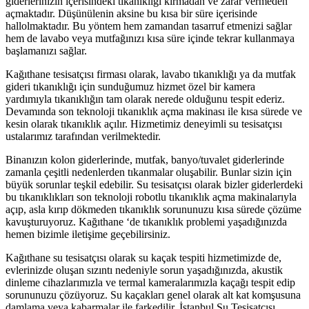
giderlerinizin içerisindeki tıkanıklığı kırmadan ve zarar vermeden
açmaktadır. Düşünülenin aksine bu kısa bir süre içerisinde
hallolmaktadır. Bu yöntem hem zamandan tasarruf etmenizi sağlar
hem de lavabo veya mutfağınızı kısa süre içinde tekrar kullanmaya
başlamanızı sağlar.
Kağıthane tesisatçısı firması olarak, lavabo tıkanıklığı ya da mutfak
gideri tıkanıklığı için sunduğumuz hizmet özel bir kamera
yardımıyla tıkanıklığın tam olarak nerede olduğunu tespit ederiz.
Devamında son teknoloji tıkanıklık açma makinası ile kısa sürede ve
kesin olarak tıkanıklık açılır. Hizmetimiz deneyimli su tesisatçısı
ustalarımız tarafından verilmektedir.
Binanızın kolon giderlerinde, mutfak, banyo/tuvalet giderlerinde
zamanla çeşitli nedenlerden tıkanmalar oluşabilir. Bunlar sizin için
büyük sorunlar teşkil edebilir. Su tesisatçısı olarak bizler giderlerdeki
bu tıkanıklıkları son teknoloji robotlu tıkanıklık açma makinalarıyla
açıp, asla kırıp dökmeden tıkanıklık sorununuzu kısa sürede çözüme
kavuşturuyoruz. Kağıthane ‘de tıkanıklık problemi yaşadığınızda
hemen bizimle iletişime geçebilirsiniz.
Kağıthane su tesisatçısı olarak su kaçak tespiti hizmetimizde de,
evlerinizde oluşan sızıntı nedeniyle sorun yaşadığınızda, akustik
dinleme cihazlarımızla ve termal kameralarımızla kaçağı tespit edip
sorununuzu çözüyoruz. Su kaçakları genel olarak alt kat komşusuna
damlama veya kabarmalar ile farkedilir. İstanbul Su Tesisatçısı