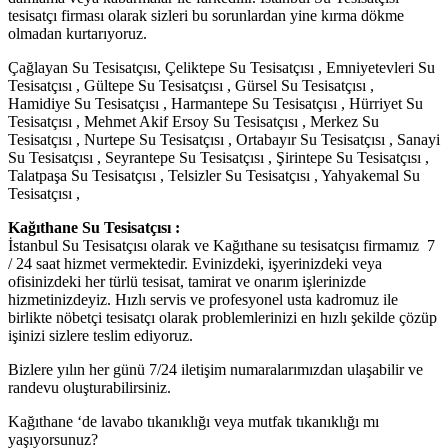
tesisatçı firması olarak sizleri bu sorunlardan yine kırma dökme
olmadan kurtarıyoruz.
Çağlayan Su Tesisatçısı, Çeliktepe Su Tesisatçısı , Emniyetevleri Su
Tesisatçısı , Gültepe Su Tesisatçısı , Gürsel Su Tesisatçısı ,
Hamidiye Su Tesisatçısı , Harmantepe Su Tesisatçısı , Hürriyet Su
Tesisatçısı , Mehmet Akif Ersoy Su Tesisatçısı , Merkez Su
Tesisatçısı , Nurtepe Su Tesisatçısı , Ortabayır Su Tesisatçısı , Sanayi
Su Tesisatçısı , Seyrantepe Su Tesisatçısı , Şirintepe Su Tesisatçısı ,
Talatpaşa Su Tesisatçısı , Telsizler Su Tesisatçısı , Yahyakemal Su
Tesisatçısı ,
Kağıthane Su Tesisatçısı :
İstanbul Su Tesisatçısı olarak ve Kağıthane su tesisatçısı firmamız 7
/ 24 saat hizmet vermektedir. Evinizdeki, işyerinizdeki veya
ofisinizdeki her türlü tesisat, tamirat ve onarım işlerinizde
hizmetinizdeyiz. Hızlı servis ve profesyonel usta kadromuz ile
birlikte nöbetçi tesisatçı olarak problemlerinizi en hızlı şekilde çözüp
işinizi sizlere teslim ediyoruz.
Bizlere yılın her günü 7/24 iletişim numaralarımızdan ulaşabilir ve
randevu oluşturabilirsiniz.
Kağıthane ‘de lavabo tıkanıklığı veya mutfak tıkanıklığı mı
yaşıyorsunuz?