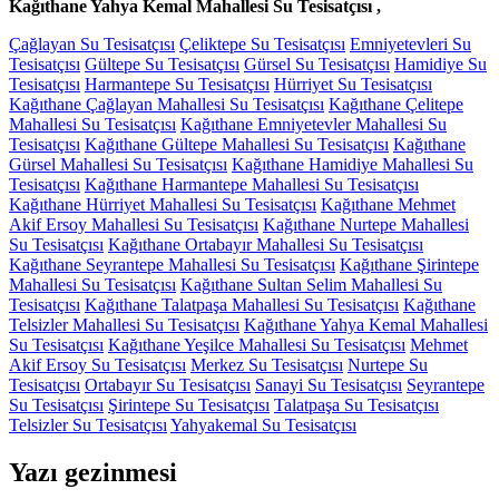
Kağıthane Yahya Kemal Mahallesi Su Tesisatçısı ,
Çağlayan Su Tesisatçısı
Çeliktepe Su Tesisatçısı
Emniyetevleri Su
Tesisatçısı
Gültepe Su Tesisatçısı
Gürsel Su Tesisatçısı
Hamidiye Su
Tesisatçısı
Harmantepe Su Tesisatçısı
Hürriyet Su Tesisatçısı
Kağıthane Çağlayan Mahallesi Su Tesisatçısı
Kağıthane Çelitepe
Mahallesi Su Tesisatçısı
Kağıthane Emniyetevler Mahallesi Su
Tesisatçısı
Kağıthane Gültepe Mahallesi Su Tesisatçısı
Kağıthane
Gürsel Mahallesi Su Tesisatçısı
Kağıthane Hamidiye Mahallesi Su
Tesisatçısı
Kağıthane Harmantepe Mahallesi Su Tesisatçısı
Kağıthane Hürriyet Mahallesi Su Tesisatçısı
Kağıthane Mehmet
Akif Ersoy Mahallesi Su Tesisatçısı
Kağıthane Nurtepe Mahallesi
Su Tesisatçısı
Kağıthane Ortabayır Mahallesi Su Tesisatçısı
Kağıthane Seyrantepe Mahallesi Su Tesisatçısı
Kağıthane Şirintepe
Mahallesi Su Tesisatçısı
Kağıthane Sultan Selim Mahallesi Su
Tesisatçısı
Kağıthane Talatpaşa Mahallesi Su Tesisatçısı
Kağıthane
Telsizler Mahallesi Su Tesisatçısı
Kağıthane Yahya Kemal Mahallesi
Su Tesisatçısı
Kağıthane Yeşilce Mahallesi Su Tesisatçısı
Mehmet
Akif Ersoy Su Tesisatçısı
Merkez Su Tesisatçısı
Nurtepe Su
Tesisatçısı
Ortabayır Su Tesisatçısı
Sanayi Su Tesisatçısı
Seyrantepe
Su Tesisatçısı
Şirintepe Su Tesisatçısı
Talatpaşa Su Tesisatçısı
Telsizler Su Tesisatçısı
Yahyakemal Su Tesisatçısı
Yazı gezinmesi