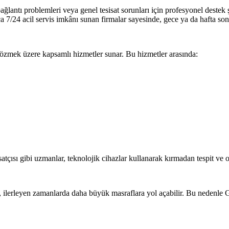
bağlantı problemleri veya genel tesisat sorunları için profesyonel destek
ca 7/24 acil servis imkânı sunan firmalar sayesinde, gece ya da hafta s
ı çözmek üzere kapsamlı hizmetler sunar. Bu hizmetler arasında:
satçısı gibi uzmanlar, teknolojik cihazlar kullanarak kırmadan tespit ve
em, ilerleyen zamanlarda daha büyük masraflara yol açabilir. Bu nedenle Ge