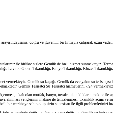
sı arayışındaysanız, doğru ve güvenilir bir firmayla çalışarak uzun vade
ustalarımız ile birlikte sizlere Gemlik de hızlı hizmet sunmaktayız .T
ğı, Lavabo Gideri Tıkanıklığı, Banyo Tıkanıklığı, Klozet Tıkanıklığı,
zmet vermekteyiz. Gemlik su kaçağı. Gemlik da eve yakın su tesisatçısı h
pılmaktadır. Gemlik Tesisatçı Su Tesisatçı hizmetlerini 7/24 vermekteyiz 
döşenmesi, tıkalı olan mutfak, banyo, tuvalet tıkanıklıkların makine ile a
 alınması ve içlerinin makine ile temizlenmesi, tıkanıklık açma ve su ka
lli bir tecrübeye sahip olup sizin su tesisatı ile ilgili problemlerinizi 
k taharet musluğu değişimi, Gemlik vana değişimi, Gemlik su tesisatçıs