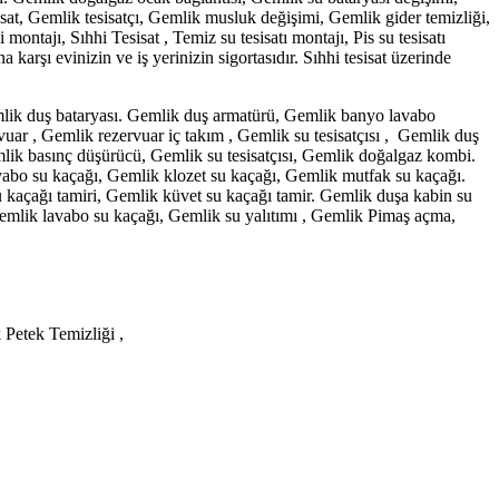
sat, Gemlik tesisatçı, Gemlik musluk değişimi, Gemlik gider temizliği,
ntajı, Sıhhi Tesisat , Temiz su tesisatı montajı, Pis su tesisatı
karşı evinizin ve iş yerinizin sigortasıdır. Sıhhi tesisat üzerinde
mlik duş bataryası. Gemlik duş armatürü, Gemlik banyo lavabo
vuar , Gemlik rezervuar iç takım , Gemlik su tesisatçısı , Gemlik duş
lik basınç düşürücü, Gemlik su tesisatçısı, Gemlik doğalgaz kombi.
vabo su kaçağı, Gemlik klozet su kaçağı, Gemlik mutfak su kaçağı.
 kaçağı tamiri, Gemlik küvet su kaçağı tamir. Gemlik duşa kabin su
emlik lavabo su kaçağı, Gemlik su yalıtımı , Gemlik Pimaş açma,
Petek Temizliği ,