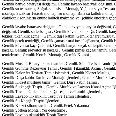
Gemlik banyo bataryası değişimi, Gemlik lavabo bataryası değişimi. Ge
Gemlik su tesisatçısı, Soğuk su tesisatı Montajı, Yağmur suyu Tesisatı 
montajı, Sıcak su Tesisatı montajı, su montajı, Bina su kolluk montajı, 
olabilecek sorunların önüne kaliteli malzeme ve işçilikle önceden geçe
Gemlik lavabo bataryası değişimi, Gemlik eviye bataryası değişimi, 
değişimi, Gemlik su tesisatçısı , Gemlik küvet tıkanıklığı, Gemlik ban
teknesi tıkanıklık açma , Gemlik duşa kabin, Gemlik taharet musluğu
Gemlik petek temizliği, Gemlik çamaşır makinesi bağlantısı, Gemlik b
Gemlik küvet su kaçağı tamiri, Gemlik banyo kaçak su tespiti, Gemlik
kaçağı, Gemlik radyatör su kaçağı , Gemlik pimaş kaçağı tamiri. Gem
temizleme , Gemlik Kombi Montajı , Gemlik Kombi ,
Gemlik Musluk Batarya klozet tamiri , Gemlik Sıhhi Tesisat Tamir İşle
Gemlik Gömme Rezervuar Tamir , Gemlik Tıkanıklık Açma , Gemlik T
Gemlik Kalorifer Tesisatı Tamir İşlemleri , Gemlik Klozet Musluğu ,
Gemlik Duşa kabin Tamiri ve Montajı İşlemleri , Gemlik Mutfak Lava
Gemlik Klozet musluğu tamir , Gemlik Duşa kabin Tamiri ,
Gemlik Su kaçağı Tespit , Gemlik Mutfak ve Lavabo Kanal Açma İşl
Gemlik Tuvalet Gider Tıkanıklığı Tespiti ve Tamiri İşlemleri ,
Gemlik Lavabo Tıkanıklığı Tespit ve Tamiri İşlemleri ,
Gemlik Su Kaçağı Tespiti İşlemleri ,
Gemlik Klozet sifonu tamiri , Gemlik Petek Yıkanması ,
Gemlik Şofben Montajı Yer değiştirme ,
Gemlik Lavabo tıkanıklığı Tespit Tamiri ,