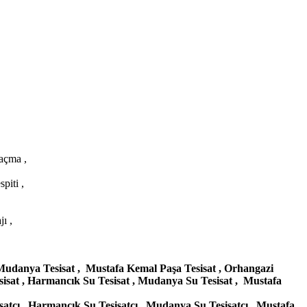
 açma ,
piti ,
ı ,
, Mudanya Tesisat , Mustafa Kemal Paşa Tesisat , Orhangazi
esisat , Harmancık Su Tesisat , Mudanya Su Tesisat , Mustafa
isatçı , Harmancık Su Tesisatçı , Mudanya Su Tesisatçı , Mustafa