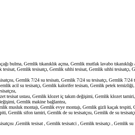
açağı bulma, Gemlik tıkanıklık açma, Gemlik mutfak lavabo tıkanıklığı 
esisat, Gemlik tesisatçı, Gemlik sıhhi tesisat, Gemlik sıhhi tesisatçı, G
sisatçısı, Gemlik 7/24 su tesisatı, Gemlik 7/24 su tesisatçı, Gemlik 7/24 t
Gemlik acil su tesisatçı, Gemlik kalorifer tesisatı, Gemlik petek temizl
isatçısı,
 tesisat ustası, Gemlik klozet iç takım değişimi, Gemlik klozet tamiri
değişimi, Gemlik makine bağlantısı,
mlik musluk montajı, Gemlik evye montajı, Gemlik gizli kaçak tespiti, G
piti, Gemlik sifon tamiri, Gemlik de su tesisatçısı, Gemlik de su tesisat
, su tesisatçısı ,Gemlik tesisat , Gemlik tesisatci , Gemlik tesisatçı , Gemlik 