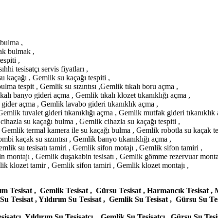
 bulma ,
ak bulmak ,
spiti ,
hhi tesisatçı servis fiyatları ,
 su kaçağı , Gemlik su kaçağı tespiti ,
lma tespit , Gemlik su sızıntısı ,Gemlik tıkalı boru açma ,
kalı banyo gideri açma , Gemlik tıkalı klozet tıkanıklığı açma ,
 gider açma , Gemlik lavabo gideri tıkanıklık açma ,
emlik tuvalet gideri tıkanıklığı açma , Gemlik mutfak gideri tıkanıklık
ihazla su kaçağı bulma , Gemlik cihazla su kaçağı tespiti ,
 Gemlik termal kamera ile su kaçağı bulma , Gemlik robotla su kaçak tes
bi kaçak su sızıntısı , Gemlik banyo tıkanıklığı açma ,
ik su tesisatı tamiri , Gemlik sifon motajı , Gemlik sifon tamiri ,
in montajı , Gemlik duşakabin tesisatı , Gemlik gömme rezervuar montaj
klozet tamir , Gemlik sifon tamiri , Gemlik klozet montajı ,
ırım Tesisat , Gemlik Tesisat , Gürsu Tesisat , Harmancık Tesisat 
Su Tesisat , Yıldırım Su Tesisat , Gemlik Su Tesisat , Gürsu Su T
isatçı ,Yıldırım Su Tesisatçı , Gemlik Su Tesisatçı , Gürsu Su Tes