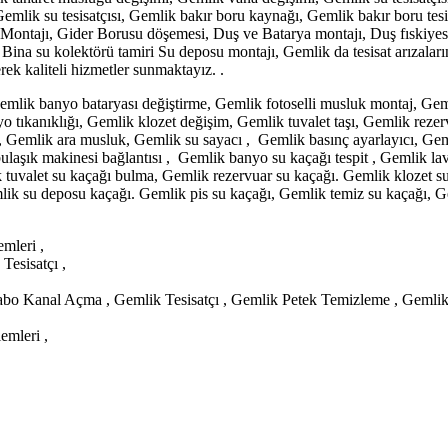
mlik su tesisatçısı, Gemlik bakır boru kaynağı, Gemlik bakır boru tesi
Montajı, Gider Borusu döşemesi, Duş ve Batarya montajı, Duş fıskiyesi mo
Bina su kolektörü tamiri Su deposu montajı, Gemlik da tesisat arızalarına 
rek kaliteli hizmetler sunmaktayız. .
Gemlik banyo bataryası değiştirme, Gemlik fotoselli musluk montaj, Ge
yo tıkanıklığı, Gemlik klozet değişim, Gemlik tuvalet taşı, Gemlik rezer
, Gemlik ara musluk, Gemlik su sayacı , Gemlik basınç ayarlayıcı, Gem
ulaşık makinesi bağlantısı , Gemlik banyo su kaçağı tespit , Gemlik la
 tuvalet su kaçağı bulma, Gemlik rezervuar su kaçağı. Gemlik klozet su
lik su deposu kaçağı. Gemlik pis su kaçağı, Gemlik temiz su kaçağı, G
mleri ,
esisatçı ,
bo Kanal Açma , Gemlik Tesisatçı , Gemlik Petek Temizleme , Gemlik 
emleri ,