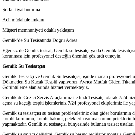
Şeffaf fiyatlandırma
Acil müdahale imkanı
Müşteri memnuniyeti odaklı yaklaşım
Gemlik’de Su Tesisatında Doğru Adres
Eğer siz de Gemlik tesisat, Gemlik su tesisatçı ya da Gemlik tesisatçı
korunması için profesyonel desteğin önemini göz ardı etmeyin.
Gemlik Su Tesisatçısı
Gemlik Tesisatçı ve Gemlik Su tesisatçısı, işinde uzman profesyonel 
Dökmeden Su Kaçak Tespiti yapıyoruz. Ayrıca Mutfak Gideri Tıkanıklı
Görüntüleme alanlarında hizmet vermekteyiz.
Gemlik de Gezici Servis Araçlarımız ile hızlı Tesisatçı olarak 7/24 hi
açma su kaçağı tespiti işlemleriniz 7/24 profesyonel ekiplerimiz ile ya
Gemlik su tesisatçısı su tesisatı problemleriniz olan gider borularının 
kombi kurulumu, kombi bakımı, peteklerin ısınma sorunu peteklerin hava
yapmaktadır. Gemlik su tesisatçısı bünyesinde bulunan tesisat ustaları be
Gemlik su sayacı değişimi, Gemlik su basınç regülatör montajı, Gemli