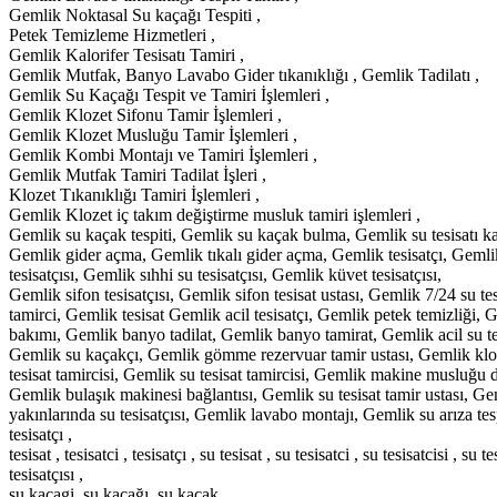
Gemlik Noktasal Su kaçağı Tespiti ,
Petek Temizleme Hizmetleri ,
Gemlik Kalorifer Tesisatı Tamiri ,
Gemlik Mutfak, Banyo Lavabo Gider tıkanıklığı , Gemlik Tadilatı ,
Gemlik Su Kaçağı Tespit ve Tamiri İşlemleri ,
Gemlik Klozet Sifonu Tamir İşlemleri ,
Gemlik Klozet Musluğu Tamir İşlemleri ,
Gemlik Kombi Montajı ve Tamiri İşlemleri ,
Gemlik Mutfak Tamiri Tadilat İşleri ,
Klozet Tıkanıklığı Tamiri İşlemleri ,
Gemlik Klozet iç takım değiştirme musluk tamiri işlemleri ,
Gemlik su kaçak tespiti, Gemlik su kaçak bulma, Gemlik su tesisatı k
Gemlik gider açma, Gemlik tıkalı gider açma, Gemlik tesisatçı, Gemlik t
tesisatçısı, Gemlik sıhhi su tesisatçısı, Gemlik küvet tesisatçısı,
Gemlik sifon tesisatçısı, Gemlik sifon tesisat ustası, Gemlik 7/24 su te
tamirci, Gemlik tesisat Gemlik acil tesisatçı, Gemlik petek temizliği, 
bakımı, Gemlik banyo tadilat, Gemlik banyo tamirat, Gemlik acil su tes
Gemlik su kaçakçı, Gemlik gömme rezervuar tamir ustası, Gemlik klozet
tesisat tamircisi, Gemlik su tesisat tamircisi, Gemlik makine musluğu 
Gemlik bulaşık makinesi bağlantısı, Gemlik su tesisat tamir ustası, Ge
yakınlarında su tesisatçısı, Gemlik lavabo montajı, Gemlik su arıza tes
tesisatçı ,
tesisat , tesisatci , tesisatçı , su tesisat , su tesisatci , su tesisatcisi 
tesisatçısı ,
su kacagi ,su kaçağı ,su kaçak ,