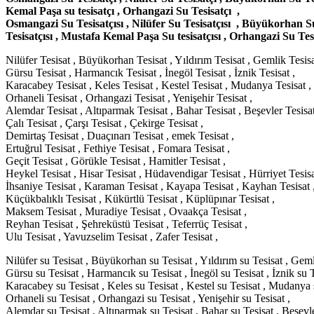
Kemal Paşa su tesisatçı , Orhangazi Su Tesisatçı ,
Osmangazi Su Tesisatçısı , Nilüfer Su Tesisatçısı , Büyükorhan Su 
Tesisatçısı , Mustafa Kemal Paşa Su tesisatçısı , Orhangazi Su Tesi
Nilüfer Tesisat , Büyükorhan Tesisat , Yıldırım Tesisat , Gemlik Tesisa
Gürsu Tesisat , Harmancık Tesisat , İnegöl Tesisat , İznik Tesisat ,
Karacabey Tesisat , Keles Tesisat , Kestel Tesisat , Mudanya Tesisat ,
Orhaneli Tesisat , Orhangazi Tesisat , Yenişehir Tesisat ,
Alemdar Tesisat , Altıparmak Tesisat , Bahar Tesisat , Beşevler Tesisat
Çalı Tesisat , Çarşı Tesisat , Çekirge Tesisat ,
Demirtaş Tesisat , Duaçınarı Tesisat , emek Tesisat ,
Ertuğrul Tesisat , Fethiye Tesisat , Fomara Tesisat ,
Geçit Tesisat , Görükle Tesisat , Hamitler Tesisat ,
Heykel Tesisat , Hisar Tesisat , Hüdavendigar Tesisat , Hürriyet Tesisa
İhsaniye Tesisat , Karaman Tesisat , Kayapa Tesisat , Kayhan Tesisat 
Küçükbalıklı Tesisat , Kükürtlü Tesisat , Küplüpınar Tesisat ,
Maksem Tesisat , Muradiye Tesisat , Ovaakça Tesisat ,
Reyhan Tesisat , Şehreküstü Tesisat , Teferrüç Tesisat ,
Ulu Tesisat , Yavuzselim Tesisat , Zafer Tesisat ,
Nilüfer su Tesisat , Büyükorhan su Tesisat , Yıldırım su Tesisat , Geml
Gürsu su Tesisat , Harmancık su Tesisat , İnegöl su Tesisat , İznik su T
Karacabey su Tesisat , Keles su Tesisat , Kestel su Tesisat , Mudanya s
Orhaneli su Tesisat , Orhangazi su Tesisat , Yenişehir su Tesisat ,
Alemdar su Tesisat , Altıparmak su Tesisat , Bahar su Tesisat , Beşevle