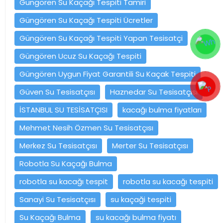
Güngören Su Kaçağı Tespiti Tamiri
Güngören Su Kaçağı Tespiti Ücretler
Güngören Su Kaçağı Tespiti Yapan Tesisatçi
Güngören Ucuz Su Kaçağı Tespiti
Güngören Uygun Fiyat Garantili Su Kaçak Tespiti
Güven Su Tesisatçısı
Haznedar Su Tesisatçısı
İSTANBUL SU TESİSATÇISI
kacağı bulma fiyatları
Mehmet Nesih Özmen Su Tesisatçısı
Merkez Su Tesisatçısı
Merter Su Tesisatçısı
Robotla Su Kaçağı Bulma
robotla su kacağı tespit
robotla su kacağı tespiti
Sanayi Su Tesisatçısı
su kaçaği tespiti
Su Kaçağı Bulma
su kacağı bulma fiyatı