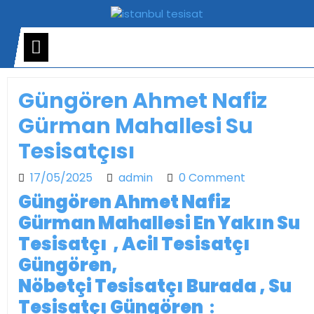
Skip
to
content
Open
Menu
Güngören Ahmet Nafiz
Gürman Mahallesi Su
Tesisatçısı
17/05/2025
admin
17/05/2025
admin
0 Comment
Güngören Ahmet Nafiz
Gürman Mahallesi En Yakın Su
Tesisatçı , Acil Tesisatçı
Güngören,
Nöbetçi Tesisatçı Burada , Su
Tesisatçı Güngören
: