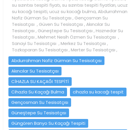
su sızıntısı tespiti fiyatı, su sızıntısı tespiti fiyatları, ucuz
su kacağı tespiti, ucuz su kacağı bulma, Abdurrahman
Nafiz Gürman Su Tesisatçısı , Gençosman Su
Tesisatçısı , Güven Su Tesisatçısı , Akıncılar Su
Tesisatçısı , Güneştepe Su Tesisatçısı , Haznedar Su
Tesisatçısı , Mehmet Nesih Özmen Su Tesisatçısı ,
Sanayi Su Tesisatçısı , Merkez Su Tesisatçısı ,
Tozkoparan Su Tesisatçısı , Merter Su Tesisatçısı ,
Abdurrahman Nafiz Gürman Su Tesisatçısı
Akıncılar Su Tesisatçısı
CİHAZLA SU KAÇAĞI TESPİTİ
Cihazla Su Kaçağı Bulma
cihazla su kacağı tespit
Gençosman Su Tesisatçısı
Güneştepe Su Tesisatçısı
Güngören Banyo Su Kaçağı Tespiti