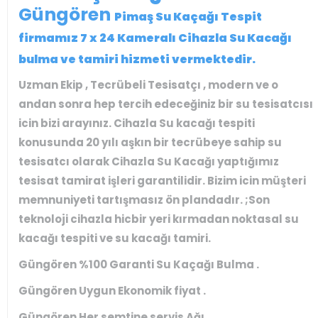
Güngören
Pimaş Su Kaçağı Tespit
firmamız 7 x 24 Kameralı Cihazla Su Kacağı
bulma ve tamiri hizmeti vermektedir.
Uzman Ekip , Tecrübeli Tesisatçı , modern ve o
andan sonra hep tercih edeceğiniz bir su tesisatcısı
icin bizi arayınız. Cihazla Su kacağı tespiti
konusunda 20 yılı aşkın bir tecrübeye sahip su
tesisatcı olarak Cihazla Su Kacağı yaptığımız
tesisat tamirat işleri garantilidir. Bizim icin müşteri
memnuniyeti tartışmasız ön plandadır. ;Son
teknoloji cihazla hicbir yeri kırmadan noktasal su
kacağı tespiti ve su kacağı tamiri.
Güngören %100 Garanti Su Kaçağı Bulma .
Güngören Uygun Ekonomik fiyat .
Güngören Her semtine servis Ağı .