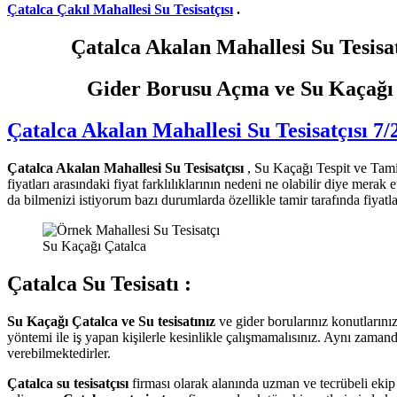
Çatalca Çakıl Mahallesi Su Tesisatçısı
.
Çatalca Akalan Mahallesi Su Tesisatçısı
Gider Borusu Açma ve Su Kaçağı Te
Çatalca Akalan Mahallesi Su Tesisatçısı 7/2
Çatalca Akalan Mahallesi Su Tesisatçısı
, Su Kaçağı Tespit ve Tamira
fiyatları arasındaki fiyat farklılıklarının nedeni ne olabilir diye mera
da bilmenizi istiyorum bazı durumlarda özellikle tamir tarafında fiyatl
Su Kaçağı Çatalca
Çatalca Su Tesisatı :
Su Kaçağı Çatalca ve Su tesisatınız
ve gider borularınız konutların
yöntemi ile iş yapan kişilerle kesinlikle çalışmamalısınız. Aynı zamand
verebilmektedirler.
Çatalca su tesisatçısı
firması olarak alanında uzman ve tecrübeli eki