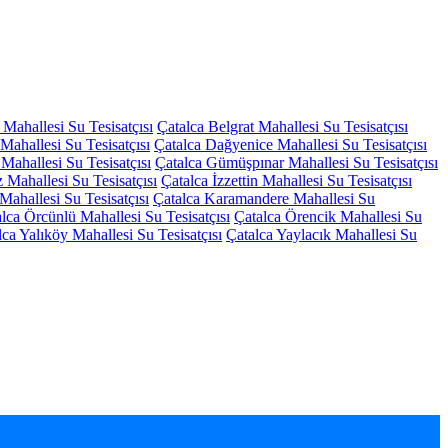
Mahallesi Su Tesisatçısı
Çatalca Belgrat Mahallesi Su Tesisatçısı
 Mahallesi Su Tesisatçısı
Çatalca Dağyenice Mahallesi Su Tesisatçısı
Mahallesi Su Tesisatçısı
Çatalca Gümüşpınar Mahallesi Su Tesisatçısı
z Mahallesi Su Tesisatçısı
Çatalca İzzettin Mahallesi Su Tesisatçısı
ahallesi Su Tesisatçısı
Çatalca Karamandere Mahallesi Su
lca Örcünlü Mahallesi Su Tesisatçısı
Çatalca Örencik Mahallesi Su
lca Yalıköy Mahallesi Su Tesisatçısı
Çatalca Yaylacık Mahallesi Su