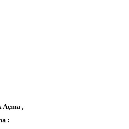
k Açma ,
ma :