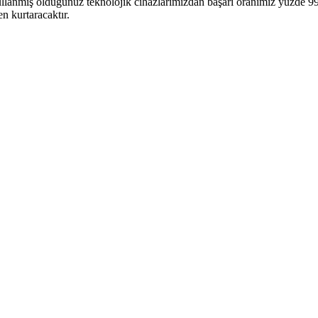
llanmış olduğunuz teknolojik cihazlarımızdan başarı oranımız yüzde 99’a
n kurtaracaktır.