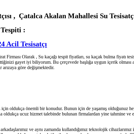
 , Çatalca Akalan Mahallesi Su Tesisatç
spiti :
4 Acil Tesisatçı
t Firması Olarak , Su kaçağı tespit fiyatları, su kaçak bulma fiyatı tesis
k ettiğinizi gayet iyi biliyorum. Bu çerçevede başlığa uygun içerik olması
ar arızaya göre değişmektedir.
ız için oldukça önemli bir konudur. Bunun için de yaşamış olduğunuz h
a oldukça ucuz hizmet talebinde bulunan firmalardan yine tahmine ve eski 
p arkadaşlarımız ve aynı zamanda kullandığımız teknolojik cihazlarımız