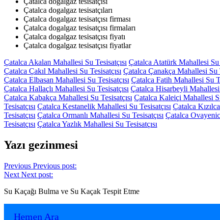
Çatalca dogalgaz tesisatçısı
Çatalca dogalgaz tesisatçıları
Çatalca dogalgaz tesisatçısı firması
Çatalca dogalgaz tesisatçısı firmaları
Çatalca dogalgaz tesisatçısı fiyatı
Çatalca dogalgaz tesisatçısı fiyatlar
Çatalca Akalan Mahallesi Su Tesisatçısı
Çatalca Atatürk Mahallesi Su 
Çatalca Çakıl Mahallesi Su Tesisatçısı
Çatalca Çanakça Mahallesi Su T
Çatalca Elbasan Mahallesi Su Tesisatçısı
Çatalca Fatih Mahallesi Su Te
Çatalca Hallaçlı Mahallesi Su Tesisatçısı
Çatalca Hisarbeyli Mahallesi
Çatalca Kabakça Mahallesi Su Tesisatçısı
Çatalca Kaleiçi Mahallesi Su
Tesisatçısı
Çatalca Kestanelik Mahallesi Su Tesisatçısı
Çatalca Kızılca
Tesisatçısı
Çatalca Ormanlı Mahallesi Su Tesisatçısı
Çatalca Ovayenice
Tesisatçısı
Çatalca Yazlık Mahallesi Su Tesisatçısı
Yazı gezinmesi
Previous
Previous post:
Next
Next post:
Su Kaçağı Bulma ve Su Kaçak Tespit Etme
Hemen Ara