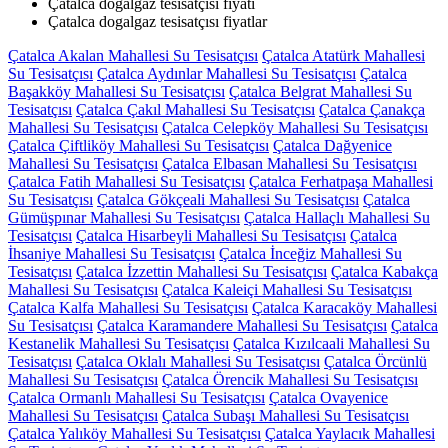
Çatalca dogalgaz tesisatçısı fiyatı
Çatalca dogalgaz tesisatçısı fiyatlar
Çatalca Akalan Mahallesi Su Tesisatçısı
Çatalca Atatürk Mahallesi
Su Tesisatçısı
Çatalca Aydınlar Mahallesi Su Tesisatçısı
Çatalca
Başakköy Mahallesi Su Tesisatçısı
Çatalca Belgrat Mahallesi Su
Tesisatçısı
Çatalca Çakıl Mahallesi Su Tesisatçısı
Çatalca Çanakça
Mahallesi Su Tesisatçısı
Çatalca Celepköy Mahallesi Su Tesisatçısı
Çatalca Çiftliköy Mahallesi Su Tesisatçısı
Çatalca Dağyenice
Mahallesi Su Tesisatçısı
Çatalca Elbasan Mahallesi Su Tesisatçısı
Çatalca Fatih Mahallesi Su Tesisatçısı
Çatalca Ferhatpaşa Mahallesi
Su Tesisatçısı
Çatalca Gökçeali Mahallesi Su Tesisatçısı
Çatalca
Gümüşpınar Mahallesi Su Tesisatçısı
Çatalca Hallaçlı Mahallesi Su
Tesisatçısı
Çatalca Hisarbeyli Mahallesi Su Tesisatçısı
Çatalca
İhsaniye Mahallesi Su Tesisatçısı
Çatalca İnceğiz Mahallesi Su
Tesisatçısı
Çatalca İzzettin Mahallesi Su Tesisatçısı
Çatalca Kabakça
Mahallesi Su Tesisatçısı
Çatalca Kaleiçi Mahallesi Su Tesisatçısı
Çatalca Kalfa Mahallesi Su Tesisatçısı
Çatalca Karacaköy Mahallesi
Su Tesisatçısı
Çatalca Karamandere Mahallesi Su Tesisatçısı
Çatalca
Kestanelik Mahallesi Su Tesisatçısı
Çatalca Kızılcaali Mahallesi Su
Tesisatçısı
Çatalca Oklalı Mahallesi Su Tesisatçısı
Çatalca Örcünlü
Mahallesi Su Tesisatçısı
Çatalca Örencik Mahallesi Su Tesisatçısı
Çatalca Ormanlı Mahallesi Su Tesisatçısı
Çatalca Ovayenice
Mahallesi Su Tesisatçısı
Çatalca Subaşı Mahallesi Su Tesisatçısı
Çatalca Yalıköy Mahallesi Su Tesisatçısı
Çatalca Yaylacık Mahallesi