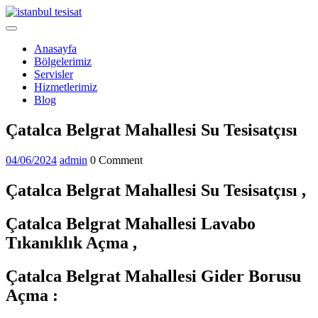
Skip
to
Open
content
Menu
Anasayfa
Bölgelerimiz
Servisler
Hizmetlerimiz
Blog
Close
Çatalca Belgrat Mahallesi Su Tesisatçısı
Menu
04/06/2024
admin
04/06/2024
admin
0 Comment
Çatalca Belgrat Mahallesi Su Tesisatçısı ,
Çatalca Belgrat Mahallesi Lavabo
Tıkanıklık Açma ,
Çatalca Belgrat Mahallesi Gider Borusu
Açma :