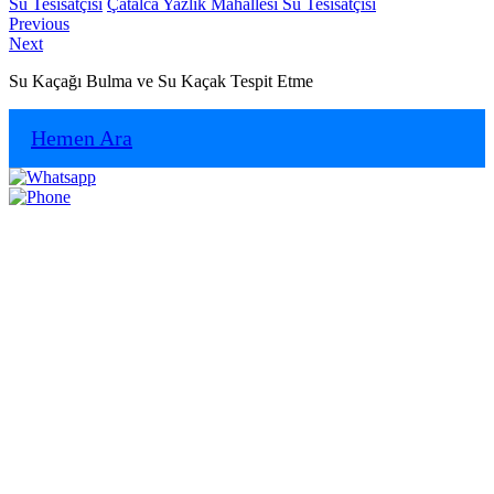
Su Tesisatçısı
Çatalca Yazlık Mahallesi Su Tesisatçısı
Yazı
Previous
Previous
Next
post:
Next
gezinmesi
post:
Su Kaçağı Bulma ve Su Kaçak Tespit Etme
Hemen Ara