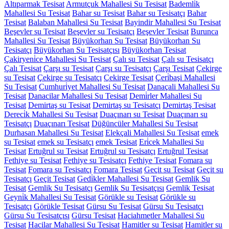
Altıparmak Tesisat
Armutçuk Mahallesi Su Tesisat
Bademli̇k
Mahallesi Su Tesisat
Bahar su Tesisat
Bahar su Tesisatçı
Bahar
Tesisat
Balaban Mahallesi Su Tesisat
Bayindir Mahallesi Su Tesisat
Beşevler su Tesisat
Beşevler su Tesisatçı
Beşevler Tesisat
Burunca
Mahallesi Su Tesisat
Büyükorhan Su Tesisat
Büyükorhan Su
Tesisatçı
Büyükorhan Su Tesisatçısı
Büyükorhan Tesisat
Çakiryeni̇ce Mahallesi Su Tesisat
Çalı su Tesisat
Çalı su Tesisatçı
Çalı Tesisat
Çarşı su Tesisat
Çarşı su Tesisatçı
Çarşı Tesisat
Çekirge
su Tesisat
Çekirge su Tesisatçı
Çekirge Tesisat
Çeri̇başi Mahallesi
Su Tesisat
Cumhuri̇yet Mahallesi Su Tesisat
Danaçali Mahallesi Su
Tesisat
Danacilar Mahallesi Su Tesisat
Demi̇rler Mahallesi Su
Tesisat
Demirtaş su Tesisat
Demirtaş su Tesisatçı
Demirtaş Tesisat
Dereci̇k Mahallesi Su Tesisat
Duaçınarı su Tesisat
Duaçınarı su
Tesisatçı
Duaçınarı Tesisat
Düğüncüler Mahallesi Su Tesisat
Durhasan Mahallesi Su Tesisat
Elekçali Mahallesi Su Tesisat
emek
su Tesisat
emek su Tesisatçı
emek Tesisat
Eri̇cek Mahallesi Su
Tesisat
Ertuğrul su Tesisat
Ertuğrul su Tesisatçı
Ertuğrul Tesisat
Fethiye su Tesisat
Fethiye su Tesisatçı
Fethiye Tesisat
Fomara su
Tesisat
Fomara su Tesisatçı
Fomara Tesisat
Geçit su Tesisat
Geçit su
Tesisatçı
Geçit Tesisat
Gedi̇kler Mahallesi Su Tesisat
Gemlik Su
Tesisat
Gemlik Su Tesisatçı
Gemlik Su Tesisatçısı
Gemlik Tesisat
Geyni̇k Mahallesi Su Tesisat
Görükle su Tesisat
Görükle su
Tesisatçı
Görükle Tesisat
Gürsu Su Tesisat
Gürsu Su Tesisatçı
Gürsu Su Tesisatçısı
Gürsu Tesisat
Haciahmetler Mahallesi Su
Tesisat
Hacilar Mahallesi Su Tesisat
Hamitler su Tesisat
Hamitler su