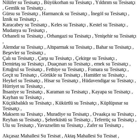
Nilüfer su Tesisatçı , Büyükorhan su Tesisatçı , Yıldırım su Tesisatçı
, Gemlik su Tesisatçı ,
Gürsu su Tesisatçı , Harmancık su Tesisatçı , İnegöl su Tesisatçı ,
İznik su Tesisatçı ,
Karacabey su Tesisatçı , Keles su Tesisatçı , Kestel su Tesisatçı ,
Mudanya su Tesisatçı ,
Orhaneli su Tesisatçı , Orhangazi su Tesisatçı , Yenişehir su Tesisatçı
,
Alemdar su Tesisatçı , Altıparmak su Tesisatçı , Bahar su Tesisatçı ,
Beşevler su Tesisatçı ,
Çalı su Tesisatçı , Çarşı su Tesisatçı , Çekirge su Tesisatçı ,
Demirtaş su Tesisatçı , Duaçınarı su Tesisatçı , emek su Tesisatçı ,
Ertuğrul su Tesisatçı , Fethiye su Tesisatçı , Fomara su Tesisatçı ,
Geçit su Tesisatçı , Görükle su Tesisatçı , Hamitler su Tesisatçı ,
Heykel su Tesisatçı , Hisar su Tesisatçı , Hüdavendigar su Tesisatçı ,
Hürriyet su Tesisatçı ,
İhsaniye su Tesisatçı , Karaman su Tesisatçı , Kayapa su Tesisatçı ,
Kayhan su Tesisatçı ,
Küçükbalıklı su Tesisatçı , Kükürtlü su Tesisatçı , Küplüpınar su
Tesisatçı ,
Maksem su Tesisatçı , Muradiye su Tesisatçı , Ovaakça su Tesisatçı ,
Reyhan su Tesisatçı , Şehreküstü su Tesisatçı , Teferrüç su Tesisatçı ,
Ulu su Tesisatçı , Yavuzselim su Tesisatçı , Zafer su Tesisatçı ,
Akçasaz Mahallesi Su Tesisat , Aktaş Mahallesi Su Tesisat ,