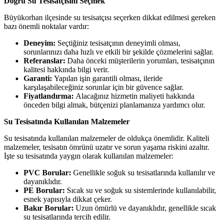
Doğru Su Tesisatçısını Seçmek
Büyükorhan ilçesinde su tesisatçısı seçerken dikkat edilmesi gereken
bazı önemli noktalar vardır:
Deneyim:
Seçtiğiniz tesisatçının deneyimli olması,
sorunlarınızı daha hızlı ve etkili bir şekilde çözmelerini sağlar.
Referanslar:
Daha önceki müşterilerin yorumları, tesisatçının
kalitesi hakkında bilgi verir.
Garanti:
Yapılan işin garantili olması, ileride
karşılaşabileceğiniz sorunlar için bir güvence sağlar.
Fiyatlandırma:
Alacağınız hizmetin maliyeti hakkında
önceden bilgi almak, bütçenizi planlamanıza yardımcı olur.
Su Tesisatında Kullanılan Malzemeler
Su tesisatında kullanılan malzemeler de oldukça önemlidir. Kaliteli
malzemeler, tesisatın ömrünü uzatır ve sorun yaşama riskini azaltır.
İşte su tesisatında yaygın olarak kullanılan malzemeler:
PVC Borular:
Genellikle soğuk su tesisatlarında kullanılır ve
dayanıklıdır.
PE Borular:
Sıcak su ve soğuk su sistemlerinde kullanılabilir,
esnek yapısıyla dikkat çeker.
Bakır Borular:
Uzun ömürlü ve dayanıklıdır, genellikle sıcak
su tesisatlarında tercih edilir.