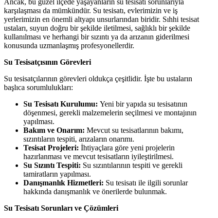
Ancak, bu güzel ilçede yaşayanların su tesisatı sorunlarıyla
karşılaşması da mümkündür. Su tesisatı, evlerimizin ve iş
yerlerimizin en önemli altyapı unsurlarından biridir. Sıhhi tesisat
ustaları, suyun doğru bir şekilde iletilmesi, sağlıklı bir şekilde
kullanılması ve herhangi bir sızıntı ya da arızanın giderilmesi
konusunda uzmanlaşmış profesyonellerdir.
Su Tesisatçısının Görevleri
Su tesisatçılarının görevleri oldukça çeşitlidir. İşte bu ustaların
başlıca sorumlulukları:
Su Tesisatı Kurulumu:
Yeni bir yapıda su tesisatının
döşenmesi, gerekli malzemelerin seçilmesi ve montajının
yapılması.
Bakım ve Onarım:
Mevcut su tesisatlarının bakımı,
sızıntıların tespiti, arızaların onarımı.
Tesisat Projeleri:
İhtiyaçlara göre yeni projelerin
hazırlanması ve mevcut tesisatların iyileştirilmesi.
Su Sızıntı Tespiti:
Su sızıntılarının tespiti ve gerekli
tamiratların yapılması.
Danışmanlık Hizmetleri:
Su tesisatı ile ilgili sorunlar
hakkında danışmanlık ve önerilerde bulunmak.
Su Tesisatı Sorunları ve Çözümleri