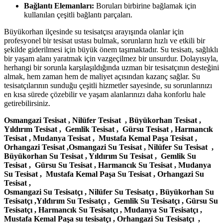
Bağlantı Elemanları:
Boruları birbirine bağlamak için
kullanılan çeşitli bağlantı parçaları.
Büyükorhan ilçesinde su tesisatçısı arayışında olanlar için
profesyonel bir tesisat ustası bulmak, sorunların hızlı ve etkili bir
şekilde giderilmesi için büyük önem taşımaktadır. Su tesisatı, sağlıklı
bir yaşam alanı yaratmak için vazgeçilmez bir unsurdur. Dolayısıyla,
herhangi bir sorunla karşılaşıldığında uzman bir tesisatçının desteğini
almak, hem zaman hem de maliyet açısından kazanç sağlar. Su
tesisatçılarının sunduğu çeşitli hizmetler sayesinde, su sorunlarınızı
en kısa sürede çözebilir ve yaşam alanlarınızı daha konforlu hale
getirebilirsiniz.
Osmangazi Tesisat , Nilüfer Tesisat , Büyükorhan Tesisat ,
Yıldırım Tesisat , Gemlik Tesisat , Gürsu Tesisat , Harmancık
Tesisat , Mudanya Tesisat , Mustafa Kemal Paşa Tesisat ,
Orhangazi Tesisat ,Osmangazi Su Tesisat , Nilüfer Su Tesisat ,
Büyükorhan Su Tesisat , Yıldırım Su Tesisat , Gemlik Su
Tesisat , Gürsu Su Tesisat , Harmancık Su Tesisat , Mudanya
Su Tesisat , Mustafa Kemal Paşa Su Tesisat , Orhangazi Su
Tesisat ,
Osmangazi Su Tesisatçı , Nilüfer Su Tesisatçı , Büyükorhan Su
Tesisatçı ,Yıldırım Su Tesisatçı , Gemlik Su Tesisatçı , Gürsu Su
Tesisatçı , Harmancık Su Tesisatçı , Mudanya Su Tesisatçı ,
Mustafa Kemal Paşa su tesisatçı , Orhangazi Su Tesisatçı ,