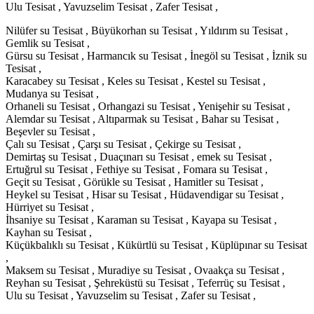
Ulu Tesisat , Yavuzselim Tesisat , Zafer Tesisat ,
Nilüfer su Tesisat , Büyükorhan su Tesisat , Yıldırım su Tesisat ,
Gemlik su Tesisat ,
Gürsu su Tesisat , Harmancık su Tesisat , İnegöl su Tesisat , İznik su
Tesisat ,
Karacabey su Tesisat , Keles su Tesisat , Kestel su Tesisat ,
Mudanya su Tesisat ,
Orhaneli su Tesisat , Orhangazi su Tesisat , Yenişehir su Tesisat ,
Alemdar su Tesisat , Altıparmak su Tesisat , Bahar su Tesisat ,
Beşevler su Tesisat ,
Çalı su Tesisat , Çarşı su Tesisat , Çekirge su Tesisat ,
Demirtaş su Tesisat , Duaçınarı su Tesisat , emek su Tesisat ,
Ertuğrul su Tesisat , Fethiye su Tesisat , Fomara su Tesisat ,
Geçit su Tesisat , Görükle su Tesisat , Hamitler su Tesisat ,
Heykel su Tesisat , Hisar su Tesisat , Hüdavendigar su Tesisat ,
Hürriyet su Tesisat ,
İhsaniye su Tesisat , Karaman su Tesisat , Kayapa su Tesisat ,
Kayhan su Tesisat ,
Küçükbalıklı su Tesisat , Kükürtlü su Tesisat , Küplüpınar su Tesisat
,
Maksem su Tesisat , Muradiye su Tesisat , Ovaakça su Tesisat ,
Reyhan su Tesisat , Şehreküstü su Tesisat , Teferrüç su Tesisat ,
Ulu su Tesisat , Yavuzselim su Tesisat , Zafer su Tesisat ,