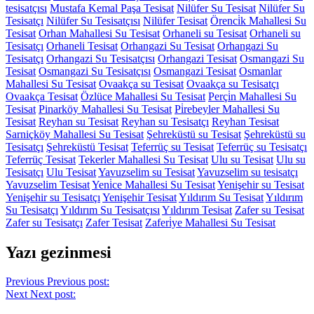
tesisatçısı
Mustafa Kemal Paşa Tesisat
Nilüfer Su Tesisat
Nilüfer Su
Tesisatçı
Nilüfer Su Tesisatçısı
Nilüfer Tesisat
Örenci̇k Mahallesi Su
Tesisat
Orhan Mahallesi Su Tesisat
Orhaneli su Tesisat
Orhaneli su
Tesisatçı
Orhaneli Tesisat
Orhangazi Su Tesisat
Orhangazi Su
Tesisatçı
Orhangazi Su Tesisatçısı
Orhangazi Tesisat
Osmangazi Su
Tesisat
Osmangazi Su Tesisatçısı
Osmangazi Tesisat
Osmanlar
Mahallesi Su Tesisat
Ovaakça su Tesisat
Ovaakça su Tesisatçı
Ovaakça Tesisat
Özlüce Mahallesi Su Tesisat
Perçi̇n Mahallesi Su
Tesisat
Pinarköy Mahallesi Su Tesisat
Pi̇rebeyler Mahallesi Su
Tesisat
Reyhan su Tesisat
Reyhan su Tesisatçı
Reyhan Tesisat
Sarniçköy Mahallesi Su Tesisat
Şehreküstü su Tesisat
Şehreküstü su
Tesisatçı
Şehreküstü Tesisat
Teferrüç su Tesisat
Teferrüç su Tesisatçı
Teferrüç Tesisat
Tekerler Mahallesi Su Tesisat
Ulu su Tesisat
Ulu su
Tesisatçı
Ulu Tesisat
Yavuzselim su Tesisat
Yavuzselim su tesisatçı
Yavuzselim Tesisat
Yeni̇ce Mahallesi Su Tesisat
Yenişehir su Tesisat
Yenişehir su Tesisatçı
Yenişehir Tesisat
Yıldırım Su Tesisat
Yıldırım
Su Tesisatçı
Yıldırım Su Tesisatçısı
Yıldırım Tesisat
Zafer su Tesisat
Zafer su Tesisatçı
Zafer Tesisat
Zaferi̇ye Mahallesi Su Tesisat
Yazı gezinmesi
Previous
Previous post:
Next
Next post: