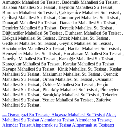
Armutçuk Mahallesi Su Tesisat , Bademli̇k Mahallesi Su Tesisat ,
Balaban Mahallesi Su Tesisat , Bayindir Mahallesi Su Tesisat ,
Burunca Mahallesi Su Tesisat , Çakiryeni̇ce Mahallesi Su Tesisat ,
Çeri̇başi Mahallesi Su Tesisat , Cumhuri̇yet Mahallesi Su Tesisat ,
Danaçali Mahallesi Su Tesisat , Danacilar Mahallesi Su Tesisat ,
Demi̇rler Mahallesi Su Tesisat , Dereci̇k Mahallesi Su Tesisat ,
Düğüncüler Mahallesi Su Tesisat , Durhasan Mahallesi Su Tesisat ,
Elekçali Mahallesi Su Tesisat , Eri̇cek Mahallesi Su Tesisat ,
Gedi̇kler Mahallesi Su Tesisat , Geyni̇k Mahallesi Su Tesisat ,
Haciahmetler Mahallesi Su Tesisat , Hacilar Mahallesi Su Tesisat ,
Hemşeri̇ler Mahallesi Su Tesisat , Hocahasan Mahallesi Su Tesisat ,
İ̇smeti̇ye Mahallesi Su Tesisat , Karaağiz Mahallesi Su Tesisat ,
Karaçukur Mahallesi Su Tesisat , Karalar Mahallesi Su Tesisat ,
Kayapa Mahallesi Su Tesisat , Kinik Mahallesi Su Tesisat , Kuşlar
Mahallesi Su Tesisat , Mazlumlar Mahallesi Su Tesisat , Örenci̇k
Mahallesi Su Tesisat , Orhan Mahallesi Su Tesisat , Osmanlar
Mahallesi Su Tesisat , Özlüce Mahallesi Su Tesisat , Perçi̇n
Mahallesi Su Tesisat , Pinarköy Mahallesi Su Tesisat , Pi̇rebeyler
Mahallesi Su Tesisat , Sarniçköy Mahallesi Su Tesisat , Tekerler
Mahallesi Su Tesisat , Yeni̇ce Mahallesi Su Tesisat , Zaferi̇ye
Mahallesi Su Tesisat ,
--- Osmangazi Su Tesisatçı
Akçasaz Mahallesi Su Tesisat
Aktaş
Mahallesi Su Tesisat
Alemdar su Tesisat
Alemdar su Tesisatçı
Alemdar Tesisat
Altıparmak su Tesisat
Altıparmak su Tesisatçı