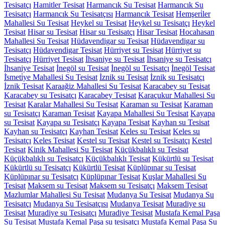
Tesisatçı
Hamitler Tesisat
Harmancık Su Tesisat
Harmancık Su
Tesisatçı
Harmancık Su Tesisatçısı
Harmancık Tesisat
Hemşeri̇ler
Mahallesi Su Tesisat
Heykel su Tesisat
Heykel su Tesisatçı
Heykel
Tesisat
Hisar su Tesisat
Hisar su Tesisatçı
Hisar Tesisat
Hocahasan
Mahallesi Su Tesisat
Hüdavendigar su Tesisat
Hüdavendigar su
Tesisatçı
Hüdavendigar Tesisat
Hürriyet su Tesisat
Hürriyet su
Tesisatçı
Hürriyet Tesisat
İhsaniye su Tesisat
İhsaniye su Tesisatçı
İhsaniye Tesisat
İnegöl su Tesisat
İnegöl su Tesisatçı
İnegöl Tesisat
İ̇smeti̇ye Mahallesi Su Tesisat
İznik su Tesisat
İznik su Tesisatçı
İznik Tesisat
Karaağiz Mahallesi Su Tesisat
Karacabey su Tesisat
Karacabey su Tesisatçı
Karacabey Tesisat
Karaçukur Mahallesi Su
Tesisat
Karalar Mahallesi Su Tesisat
Karaman su Tesisat
Karaman
su Tesisatçı
Karaman Tesisat
Kayapa Mahallesi Su Tesisat
Kayapa
su Tesisat
Kayapa su Tesisatçı
Kayapa Tesisat
Kayhan su Tesisat
Kayhan su Tesisatçı
Kayhan Tesisat
Keles su Tesisat
Keles su
Tesisatçı
Keles Tesisat
Kestel su Tesisat
Kestel su Tesisatçı
Kestel
Tesisat
Kinik Mahallesi Su Tesisat
Küçükbalıklı su Tesisat
Küçükbalıklı su Tesisatçı
Küçükbalıklı Tesisat
Kükürtlü su Tesisat
Kükürtlü su Tesisatçı
Kükürtlü Tesisat
Küplüpınar su Tesisat
Küplüpınar su Tesisatçı
Küplüpınar Tesisat
Kuşlar Mahallesi Su
Tesisat
Maksem su Tesisat
Maksem su Tesisatçı
Maksem Tesisat
Mazlumlar Mahallesi Su Tesisat
Mudanya Su Tesisat
Mudanya Su
Tesisatçı
Mudanya Su Tesisatçısı
Mudanya Tesisat
Muradiye su
Tesisat
Muradiye su Tesisatçı
Muradiye Tesisat
Mustafa Kemal Paşa
Su Tesisat
Mustafa Kemal Paşa su tesisatçı
Mustafa Kemal Paşa Su