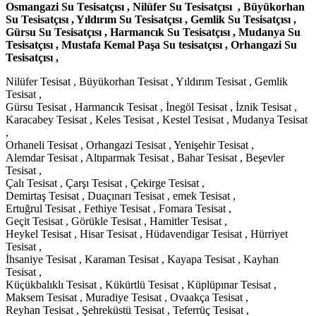
Osmangazi Su Tesisatçısı , Nilüfer Su Tesisatçısı , Büyükorhan
Su Tesisatçısı , Yıldırım Su Tesisatçısı , Gemlik Su Tesisatçısı ,
Gürsu Su Tesisatçısı , Harmancık Su Tesisatçısı , Mudanya Su
Tesisatçısı , Mustafa Kemal Paşa Su tesisatçısı , Orhangazi Su
Tesisatçısı ,
Nilüfer Tesisat , Büyükorhan Tesisat , Yıldırım Tesisat , Gemlik
Tesisat ,
Gürsu Tesisat , Harmancık Tesisat , İnegöl Tesisat , İznik Tesisat ,
Karacabey Tesisat , Keles Tesisat , Kestel Tesisat , Mudanya Tesisat
,
Orhaneli Tesisat , Orhangazi Tesisat , Yenişehir Tesisat ,
Alemdar Tesisat , Altıparmak Tesisat , Bahar Tesisat , Beşevler
Tesisat ,
Çalı Tesisat , Çarşı Tesisat , Çekirge Tesisat ,
Demirtaş Tesisat , Duaçınarı Tesisat , emek Tesisat ,
Ertuğrul Tesisat , Fethiye Tesisat , Fomara Tesisat ,
Geçit Tesisat , Görükle Tesisat , Hamitler Tesisat ,
Heykel Tesisat , Hisar Tesisat , Hüdavendigar Tesisat , Hürriyet
Tesisat ,
İhsaniye Tesisat , Karaman Tesisat , Kayapa Tesisat , Kayhan
Tesisat ,
Küçükbalıklı Tesisat , Kükürtlü Tesisat , Küplüpınar Tesisat ,
Maksem Tesisat , Muradiye Tesisat , Ovaakça Tesisat ,
Reyhan Tesisat , Şehreküstü Tesisat , Teferrüç Tesisat ,