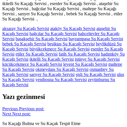
ikitelli Su Kaçağı Servisi , esenler Su Kaçağı Servisi , ataşehir Su
Kaçağı Servisi , bağcılar Su Kaçağı Servisi , maltepe Su Kaçağı
Servisi , sarıyer Su Kaçağı Servisi , bebek Su Kaçağı Servisi , etiler
Su Kaçağı Servisi ,
aksaray Su Kaçağı Servisi
ataköy Su Kaçağı Servisi
ataşehir Su
Kaçağı Servisi
bağcılar Su Kaçağı Servisi
bahçelievler Su Kaçağı
Servisi
başakşehir Su Kaçağı Servisi
bayrampaşa Su Kaçağı Servisi
bebek Su Kaçağı Servisi
beşiktaş Su Kaçağı Servisi
beylikdüzü Su
Kaçağı Servisi
büyükçekmece Su Kaçağı Servisi
esenler Su Kaçağı
Servisi
etiler Su Kaçağı Servisi
fatih Su Kaçağı Servisi
hadımköy Su
Kaçağı Servisi
ikitelli Su Kaçağı Servisi
istinye Su Kaçağı Servisi
küçükçekmece Su Kaçağı Servisi
levent Su Kaçağı Servisi
maltepe
Su Kaçağı Servisi
okmeydanı Su Kaçağı Servisi
osmanbey Su
Kaçağı Servisi
sarıyer Su Kaçağı Servisi
şişli Su Kaçağı Servisi
ulus
Su Kaçağı Servisi
yenibosna Su Kaçağı Servisi
zeytinburnu Su
Kaçağı Servisi
Yazı gezinmesi
Previous
Previous post:
Next
Next post:
Su Kaçağı Bulma ve Su Kaçak Tespit Etme