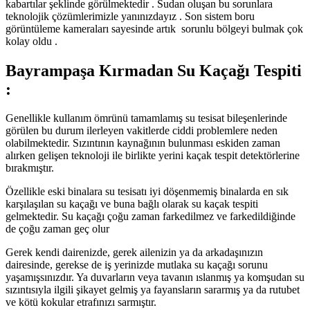
kabartılar şeklinde görülmektedir . Sudan oluşan bu sorunlara
teknolojik çözümlerimizle yanınızdayız . Son sistem boru
görüntüleme kameraları sayesinde artık sorunlu bölgeyi bulmak çok
kolay oldu .
Bayrampaşa Kırmadan Su Kaçağı Tespiti
:
Genellikle kullanım ömrünü tamamlamış su tesisat bileşenlerinde
görülen bu durum ilerleyen vakitlerde ciddi problemlere neden
olabilmektedir. Sızıntının kaynağının bulunması eskiden zaman
alırken gelişen teknoloji ile birlikte yerini kaçak tespit detektörlerine
bırakmıştır.
Özellikle eski binalara su tesisatı iyi döşenmemiş binalarda en sık
karşılaşılan su kaçağı ve buna bağlı olarak su kaçak tespiti
gelmektedir. Su kaçağı çoğu zaman farkedilmez ve farkedildiğinde
de çoğu zaman geç olur
Gerek kendi dairenizde, gerek ailenizin ya da arkadaşınızın
dairesinde, gerekse de iş yerinizde mutlaka su kaçağı sorunu
yaşamışsınızdır. Ya duvarların veya tavanın ıslanmış ya komşudan su
sızıntısıyla ilgili şikayet gelmiş ya fayansların sararmış ya da rutubet
ve kötü kokular etrafınızı sarmıştır.