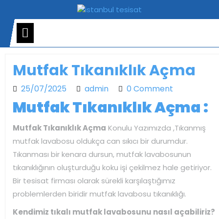
Skip
to
content
Open
Menu
Mutfak Tıkanıklık Açma
25/07/2025
admin
25/07/2025
admin
0 Comment
Mutfak Tıkanıklık Açma :
Mutfak Tıkanıklık Açma
Konulu Yazımızda ,Tıkanmış
mutfak lavabosu oldukça can sıkıcı bir durumdur.
Tıkanması bir kenara dursun, mutfak lavabosunun
tıkanıklığının oluşturduğu koku işi çekilmez hale getiriyor.
Bir tesisat firması olarak sürekli karşılaştığımız
problemlerden biridir mutfak lavabosu tıkanıklığı.
Kendimiz tıkalı mutfak lavabosunu nasıl açabiliriz?