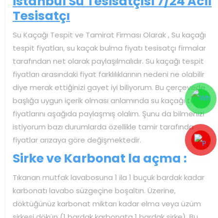
İstanbul Su Tesisatçısı 7/24 Acil
Tesisatçı
Su Kaçağı Tespit ve Tamirat Firması Olarak , Su kaçağı
tespit fiyatları, su kaçak bulma fiyatı tesisatçı firmalar
tarafından net olarak paylaşılmalıdır. Su kaçağı tespit
fiyatları arasındaki fiyat farklılıklarının nedeni ne olabilir
diye merak ettiğinizi gayet iyi biliyorum. Bu çerçevede
başlığa uygun içerik olması anlamında su kaçağı tespit
fiyatlarını aşağıda paylaşmış olalım. Şunu da bilmenizi
istiyorum bazı durumlarda özellikle tamir tarafında
fiyatlar arızaya göre değişmektedir.
Sirke ve Karbonat la açma :
Tıkanan mutfak lavabosuna 1 ila 1 buçuk bardak kadar
karbonatı lavabo süzgeçine boşaltın. Üzerine,
döktüğünüz karbonat miktarı kadar elma veya üzüm
sirkesi dökün (1 bardak karbonata 1 bardak sirke). Bu