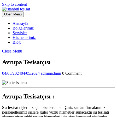
Skip to content
Open Menu
Anasayfa
Bölgelerimiz
Servisler
Hizmetlerimiz
Blog
Close Menu
Avrupa Tesisatçısı
04/05/2024
04/05/2024
admin
admin
0 Comment
Avrupa Tesisatçısı :
Su tesisatı
işleriniz için bize tercih ettiğiniz zaman firmalarımız
personellerimiz sizlere güler yüzlü hizmetler sunacaktır su tesisatı
alanına giren sıhhi tesisat hizmetleri için size kurumsal çözümler