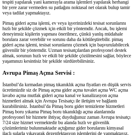
tespiti yapılarak yani kamerayla arama işlemleri yapılarak herhangi
bir yere zarar vermeden su patlağını noktasal net olarak bulup tamir
veya tadilat yapmaktayız.
Pimaş gideri açma işlemi, ev veya işyerinizdeki tesisat sorunlarını
hızlı bir şekilde çözmek için etkili bir yöntemdir. Ancak, bu işlemi
deneyimsiz kişilerin yapması önerilmez, çünkü yanlış müdahale
borulara zarar verebilir ve sorunu daha da kötüleştirebilir. pimaş
gideri açma işlemi, tesisat sorunlarını çözmek için başvurulabilecek
güvenilir bir yöntemdir. Uzman tesisatçılardan profesyonel destek
almak, sorunun hızlı ve etkili bir şekilde çözülmesini sağlar, böylece
yaşamınızı kesintisiz bir şekilde sürdürebilirsiniz.
Avrupa Pimaş Açma Servisi :
İstanbul’da kırmadan pimaş tıkanıklık açma fiyatları en düşük servis
ücretimizdir siz de Pimaş açma gider açma tuvalet açma WC açma
lavabo açma mutfak gideri açma kanal ve kanalizasyon açma
hizmetleri almak için Avrupa Tesisatçı ile iletişim ve bağlantı
kurabilirsiniz. İstanbul’da Pimaş boru gider temizleme hizmetleri
Pimaş boru yıkama Pimaş boru tıkanıklığı açma alanlarında
profesyonel bir hizmete ihtiyaç duyduğunuz zaman Avrupa tesisatçı
7/24 size hizmet vermektedir bu alanda hızlı ve güvenlik
çözümlerimiz bulunmaktadır açtığımız gider borularını kimyasal
ilaçlı sularla yıkayarak dezenfektasyon işlemlerini de yapmaktayız.