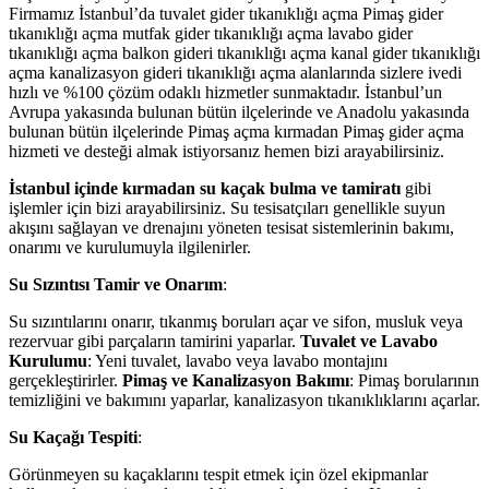
Firmamız İstanbul’da tuvalet gider tıkanıklığı açma Pimaş gider
tıkanıklığı açma mutfak gider tıkanıklığı açma lavabo gider
tıkanıklığı açma balkon gideri tıkanıklığı açma kanal gider tıkanıklığı
açma kanalizasyon gideri tıkanıklığı açma alanlarında sizlere ivedi
hızlı ve %100 çözüm odaklı hizmetler sunmaktadır. İstanbul’un
Avrupa yakasında bulunan bütün ilçelerinde ve Anadolu yakasında
bulunan bütün ilçelerinde Pimaş açma kırmadan Pimaş gider açma
hizmeti ve desteği almak istiyorsanız hemen bizi arayabilirsiniz.
İstanbul içinde kırmadan su kaçak bulma ve tamiratı
gibi
işlemler için bizi arayabilirsiniz. Su tesisatçıları genellikle suyun
akışını sağlayan ve drenajını yöneten tesisat sistemlerinin bakımı,
onarımı ve kurulumuyla ilgilenirler.
Su Sızıntısı
Tamir ve Onarım
:
Su sızıntılarını onarır, tıkanmış boruları açar ve sifon, musluk veya
rezervuar gibi parçaların tamirini yaparlar.
Tuvalet ve Lavabo
Kurulumu
: Yeni tuvalet, lavabo veya lavabo montajını
gerçekleştirirler.
Pimaş ve Kanalizasyon Bakımı
: Pimaş borularının
temizliğini ve bakımını yaparlar, kanalizasyon tıkanıklıklarını açarlar.
Su Kaçağı Tespiti
:
Görünmeyen su kaçaklarını tespit etmek için özel ekipmanlar