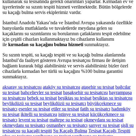
kullanarak su tesisatında gerekli onarımları yaparlar. Kırmadan ev ve
işyerlerinde su sızıntı tespiti hizmeti verilmektedir. Bütün bölgelerde
su kaçağı bulma servis ekiplerimiz vardır.
İstanbul Anadolu Yakası’nda ve İstanbul Avrupa yakasında özellikle
banyolarda mutfaklarda ve tuvaletlerde meydana gelen su
kaçaklarını su sızıntılarını su borularının çatlaklarını tespit edebilme
için çeşitli cihazları kullanmaktayız bu cihazların kullanımı
ile
kırmadan su kaçağını bulma hizmeti
sunmaktayız.
Su sızıntı tespiti, su kaçağı tespiti ve su kaçağı bulma alanlarında
İstanbul’da faaliyet gösteren Avrupa tesisatçısı firması ile iletişim
bağlantı kurarak bilgi alabilirsiniz ve servis alabilirsiniz bizler özel
cihazlarla kırmadan her türlü su kaçağını %100 bulma garantisi
sunmaktayız.
aksaray su tesisatçısı
ataköy su tesisatçısı
ataşehir su tesisat
bağcılar
su tesisat
bahçelievler su tesisat
başakşehir su tesisatçısı
bayrampaşa
su tesisatçısı
bebek su tesisat
beşiktaş su tesisat
beşiktaş su tesisatçısı
beylikdüzü su tesisat
beylikdüzü su tesisatçı
büyükçekmece su
tesisatçı
esenler su tesisat
etiler su tesisat
fatih su tesisatçı
hadımköy
su tesisat
ikitelli su tesisatçısı
istinye su tesisat
küçükçekmece su
tesisatçı
levent su tesisat
maltepe su tesisat
okmeydanı su tesisat
okmeydanı su tesisatçı
osmanbey su tesisatçı
sarıyer su tesisat
şişli su
tesisatçısı
su kaçaği tespiti
Su Kaçağı Bulma
Tesisat Kaçağı Tespiti