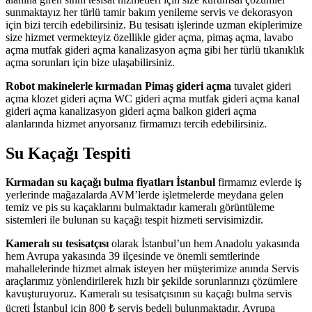
sunmaktayız her türlü tamir bakım yenileme servis ve dekorasyon
için bizi tercih edebilirsiniz. Bu tesisatı işlerinde uzman ekiplerimize
size hizmet vermekteyiz özellikle gider açma, pimaş açma, lavabo
açma mutfak gideri açma kanalizasyon açma gibi her türlü tıkanıklık
açma sorunları için bize ulaşabilirsiniz.
Robot makinelerle kırmadan Pimaş gideri açma
tuvalet gideri
açma klozet gideri açma WC gideri açma mutfak gideri açma kanal
gideri açma kanalizasyon gideri açma balkon gideri açma
alanlarında hizmet arıyorsanız firmamızı tercih edebilirsiniz.
Su Kaçağı Tespiti
Kırmadan su kaçağı bulma fiyatları İstanbul
firmamız evlerde iş
yerlerinde mağazalarda AVM’lerde işletmelerde meydana gelen
temiz ve pis su kaçaklarını bulmaktadır kameralı görüntüleme
sistemleri ile bulunan su kaçağı tespit hizmeti servisimizdir.
Kameralı su tesisatçısı
olarak İstanbul’un hem Anadolu yakasında
hem Avrupa yakasında 39 ilçesinde ve önemli semtlerinde
mahallelerinde hizmet almak isteyen her müşterimize anında Servis
araçlarımız yönlendirilerek hızlı bir şekilde sorunlarınızı çözümlere
kavuşturuyoruz. Kameralı su tesisatçısının su kaçağı bulma servis
ücreti İstanbul için 800 ₺ servis bedeli bulunmaktadır. Avrupa