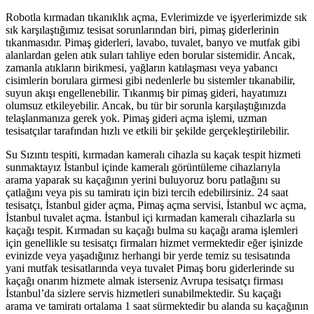
Robotla kırmadan tıkanıklık açma, Evlerimizde ve işyerlerimizde sık
sık karşılaştığımız tesisat sorunlarından biri, pimaş giderlerinin
tıkanmasıdır. Pimaş giderleri, lavabo, tuvalet, banyo ve mutfak gibi
alanlardan gelen atık suları tahliye eden borular sistemidir. Ancak,
zamanla atıkların birikmesi, yağların katılaşması veya yabancı
cisimlerin borulara girmesi gibi nedenlerle bu sistemler tıkanabilir,
suyun akışı engellenebilir. Tıkanmış bir pimaş gideri, hayatımızı
olumsuz etkileyebilir. Ancak, bu tür bir sorunla karşılaştığınızda
telaşlanmanıza gerek yok. Pimaş gideri açma işlemi, uzman
tesisatçılar tarafından hızlı ve etkili bir şekilde gerçekleştirilebilir.
Su Sızıntı tespiti, kırmadan kameralı cihazla su kaçak tespit hizmeti
sunmaktayız İstanbul içinde kameralı görüntüleme cihazlarıyla
arama yaparak su kaçağının yerini buluyoruz boru patlağını su
çatlağını veya pis su tamiratı için bizi tercih edebilirsiniz. 24 saat
tesisatçı, İstanbul gider açma, Pimaş açma servisi, İstanbul wc açma,
İstanbul tuvalet açma. İstanbul içi kırmadan kameralı cihazlarla su
kaçağı tespit. Kırmadan su kaçağı bulma su kaçağı arama işlemleri
için genellikle su tesisatçı firmaları hizmet vermektedir eğer işinizde
evinizde veya yaşadığınız herhangi bir yerde temiz su tesisatında
yani mutfak tesisatlarında veya tuvalet Pimaş boru giderlerinde su
kaçağı onarım hizmete almak isterseniz Avrupa tesisatçı firması
İstanbul’da sizlere servis hizmetleri sunabilmektedir. Su kaçağı
arama ve tamiratı ortalama 1 saat sürmektedir bu alanda su kaçağının