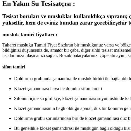
En Yakın Su Tesisatçısı :
Tesisat boruları ve musluklar kullanıldıkça yıpranır,
yükseltir, hem de eviniz bundan zarar görebilir.şehir te
musluk tamiri fiyatları :
Taharet musluğu Tamiri Fiyat
Sızdıran bir musluğunuz varsa ve bölgeni
bildiğinizi düşünseniz de, amatör bir çaba, diğer sıhhi tesisat malzeme
ustalarımıza ulaşmanızı sağlar. Bozuk bataryalarınızı çöpe atmayın ; s
sifon tamiri
Doldurma grubunda şamandıra ile musluk birbiri ile bağlantılıdı
Klozet şamandırası hava ile doludur
sifon tamiri
Sifonun içine su girdikçe, klozet şamandırası suyun üstünde k
Klozet şamandırasının bağlı olduğu aparat, düz bir konuma geli
Doldurma grubu sorunlarından biri de klozet şamandırası düz
Bu genellikle klozet şamandırası ile musluğun bağlı olduğu kı