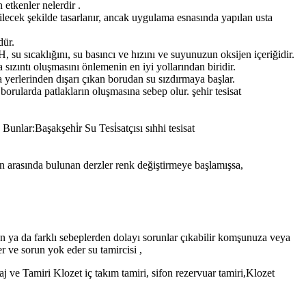
etkenler nelerdir .
lecek şekilde tasarlanır, ancak uygulama esnasında yapılan usta
dür.
H, su sıcaklığını, su basıncı ve hızını ve suyunuzun oksijen içeriğidir.
ızıntı oluşmasını önlemenin en iyi yollarından biridir.
yerlerinden dışarı çıkan borudan su sızdırmaya başlar.
borularda patlakların oluşmasına sebep olur. şehir tesisat
nlar:Başakşehi̇r Su Tesi̇satçısı sıhhi tesisat
rin arasında bulunan derzler renk değiştirmeye başlamışsa,
n ya da farklı sebeplerden dolayı sorunlar çıkabilir komşunuza veya
zer ve sorun yok eder
su tamircisi ,
j ve Tamiri Klozet iç takım tamiri, sifon rezervuar tamiri,Klozet