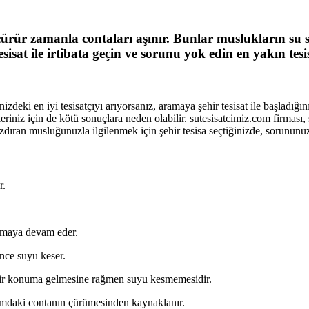
 çürür zamanla contaları aşınır. Bunlar muslukların su 
sisat ile irtibata geçin ve sorunu yok edin en yakın tesi
zdeki en iyi tesisatçıyı arıyorsanız, aramaya şehir tesisat ile başladığ
leriniz için de kötü sonuçlara neden olabilir. sutesisatcimiz.com firması
ızdıran musluğunuzla ilgilenmek için şehir tesisa seçtiğinizde, sorununuz
r.
almaya devam eder.
nce suyu keser.
 bir konuma gelmesine rağmen suyu kesmemesidir.
sımdaki contanın çürümesinden kaynaklanır.