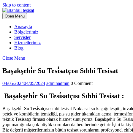
Skip to content
Open Menu
Anasayfa
Bölgelerimiz
Servisler
Hizmetlerimiz
Blog
Close Menu
Başakşehi̇r Su Tesi̇satçısı Sıhhi Tesisat
04/05/2024
04/05/2024
admin
admin
0 Comment
Başakşehi̇r Su Tesi̇satçısı Sıhhi Tesisat :
Başakşehi̇r Su Tesi̇satçısı sıhhi tesisat Noktasal su kaçağı tespiti, tuval
petek ve kombilerin temizliği, pis su gider tıkanıkları açma, termosif
teknik Tesisatçı firması olarak hizmet sunuyoruz. Başakşehi̇r Su Tesi̇sat
yapılmadığında çok büyük sorunları da beraberinde getirir İşini laikiy
Biz değerli müşterilerimizin bütün tesisat sorunlarını profesyonel ekib