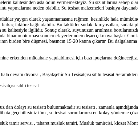
lerin kalitesinden asla ödün vermemekteyiz. Su sızıntılarına sebep olan 
ntı yapmalarına neden olabilir. Su tesisat malzemeleri baskıya dayanabi
e çatlaklar yaygın olarak yaşanmamasına rağmen, kesinlikle hala mümkün
 birkaç faktöre bağlı olabilir. Bu faktörler sudaki kimyasalları, sudaki p
alitesiyle ilgilidir. Sonuç olarak, suyunuzun arıtılması borularınızda s
a binanın oturması sonucu ek yerlerinden dışarı çıkmaya başlar. Conta 
ının birden bire düşmesi, basıncın 15-20 katına çıkartır. Bu dalgalanma 
ine erkenden müdahale yapılabilmesi için bazı ipuçlarına değineceğiz. Bu
 hala devam diyorsa , Başakşehi̇r Su Tesi̇satçısı sıhhi tesisat Seramikle
satçısı sıhhi tesisat
 dan dolayı su tesisatı bulunmaktadır su tesisatı ,
zamanla aşındığında
tibata geçebilirsiniz tüm ,
su tesisat sorunlarınızı en kolay yöntemle çö
uk tamir servisi ,
taharet musluk tamiri, Musluk tamircisi,
​
klozet Monta