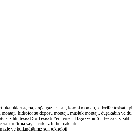
et tıkanıkları açma, doğalgaz tesisatı, kombi montajı, kalorifer tesisatı, pi
on montajı, hidrofor su deposu montajı, musluk montajı, duşakabin ve duş
çısı sıhhi tesisat Su Tesisatı Yenileme – Başakşehi̇r Su Tesi̇satçısı sıhhi
le yapan firma sayısı çok az bulunmaktadır.
imizle ve kullandığımız son teknoloji