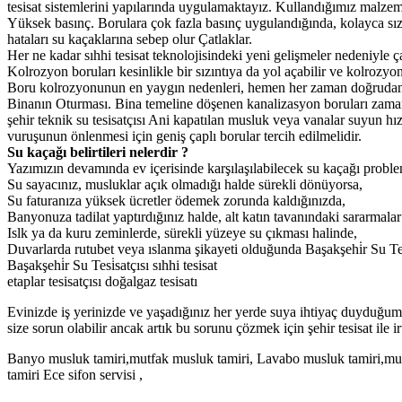
tesisat sistemlerini yapılarında uygulamaktayız. Kullandığımız malzeme
Yüksek basınç. Borulara çok fazla basınç uygulandığında, kolayca sızı
hataları su kaçaklarına sebep olur Çatlaklar.
Her ne kadar sıhhi tesisat teknolojisindeki yeni gelişmeler nedeniyl
Kolrozyon boruları kesinlikle bir sızıntıya da yol açabilir ve kolrozyon
Boru kolrozyonunun en yaygın nedenleri, hemen her zaman doğrudan su k
Binanın Oturması. Bina temeline döşenen kanalizasyon boruları zamanl
şehir teknik su tesisatçısı Ani kapatılan musluk veya vanalar suyun hız
vuruşunun önlenmesi için geniş çaplı borular tercih edilmelidir.
Su kaçağı belirtileri nelerdir ?
Yazımızın devamında ev içerisinde karşılaşılabilecek su kaçağı problem
Su sayacınız, musluklar açık olmadığı halde sürekli dönüyorsa,
Su faturanıza yüksek ücretler ödemek zorunda kaldığınızda,
Banyonuza tadilat yaptırdığınız halde, alt katın tavanındaki sararmalar
Islk ya da kuru zeminlerde, sürekli yüzeye su çıkması halinde,
Duvarlarda rutubet veya ıslanma şikayeti olduğunda Başakşehi̇r Su Tesi̇
Başakşehi̇r Su Tesi̇satçısı sıhhi tesisat
etaplar tesisatçısı doğalgaz tesisatı
Evinizde iş yerinizde ve yaşadığınız her yerde suya ihtiyaç duyduğumuz
size sorun olabilir ancak artık bu sorunu çözmek için şehir tesisat ile ir
Banyo musluk tamiri,mutfak musluk tamiri, Lavabo musluk tamiri,musl
tamiri Ece sifon servisi ,