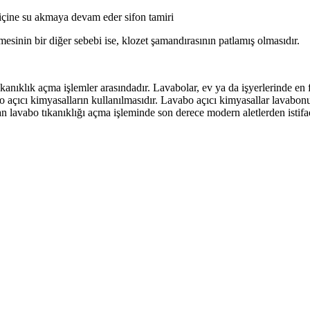
 içine su akmaya devam eder
sifon tamiri
inin bir diğer sebebi ise, klozet şamandırasının patlamış olmasıdır.
ıkanıklık açma
işlemler arasındadır. Lavabolar, ev ya da işyerlerinde e
 açıcı kimyasalların kullanılmasıdır. Lavabo açıcı kimyasallar lavabonun
n lavabo tıkanıklığı açma işleminde son derece modern aletlerden istifa