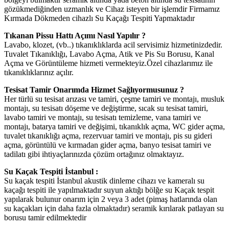
gözükmediğinden uzmanlık ve Cihaz isteyen bir işlemdir Firmamız
Kırmada Dökmeden cihazlı Su Kaçağı Tespiti Yapmaktadır
Tıkanan Pissu Hattı Açımı Nasıl Yapılır ?
Lavabo, klozet, (vb..) tıkanıklıklarda acil servisimiz hizmetinizdedir.
Tuvalet Tıkanıklığı, Lavabo Açma, Atik ve Pis Su Borusu, Kanal
Açma ve Görüntüleme hizmeti vermekteyiz.Özel cihazlarımız ile
tıkanıklıklarınız açılır.
Tesisat Tamir Onarımda Hizmet Sağlıyormusunuz ?
Her türlü su tesisat arızası ve tamiri, çeşme tamiri ve montajı, musluk
montajı, su tesisatı döşeme ve değiştirme, sıcak su tesisat tamiri,
lavabo tamiri ve montajı, su tesisatı temizleme, vana tamiri ve
montajı, batarya tamiri ve değişimi, tıkanıklık açma, WC gider açma,
tuvalet tıkanıklığı açma, rezervuar tamiri ve montajı, pis su gideri
açma, görüntülü ve kırmadan gider açma, banyo tesisat tamiri ve
tadilatı gibi ihtiyaçlarınızda çözüm ortağınız olmaktayız.
Su Kaçak Tespiti İstanbul :
Su kaçak tespiti İstanbul akustik dinleme cihazı ve kameralı su
kaçağı tespiti ile yapılmaktadır suyun aktığı bölğe su Kaçak tespit
yapılarak bulunur onarım için 2 veya 3 adet (pimaş hatlarında olan
su kaçakları için daha fazla olmaktadır) seramik kırılarak patlayan su
borusu tamir edilmektedir