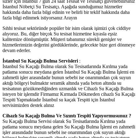
sizler için İstanbul 7 gün 24 saat Tesisat ve Tesisatçı güvenebilirsiniz
İstanbul Nöbetçi Su Tesisatçı. Aşağıda sunduğumuz hizmetler
hakkında daha fazla bilgi edinin ve belirli bir teklif hakkında daha
fazla bilgi edinmek istiyorsanız Arayın
Sıhhi tesisat sektöründe popüler bir isim olarak işimizi çok ciddiye
alıyoruz. Bu, diğer birçok Su tesisat hizmetine kıyasla eşsiz
kalitemize dönüşmüştür. Müşteri tabanımız sürekli genişler ve
hizmetlerimizin değerini gördüklerinde, gelecekte bize geri dönmeye
devam ederler.
İstanbul Su Kaçağı Bulma Servisleri
:
İstanbul Su Kaçağı Bulma olarak Su Tesisatlarında Kırılma yada
patlama sonucu meydana gelen İstanbul Su Kaçağı Bulma İşlemi en
zahmetli işler arasındadır bunun sebebi ise onarımından çok suyun
aktığı bölgeyi bulmaktır seramik altında yada beton altında su
tesisatının gözükmediğinden uzmanlık ve Cihazlı Su Kaçağı Bulma
isteyen bir işlemdir Firmamız Kırmada Dökmeden cihazlı Su Kaçağı
Tespiti Yapmaktadır İstanbul su kaçak Tespiti için İstanbul
servisimizden destek alınız
Cihazlı Su Kaçağı Bulma Ve Sızıntı Tespiti Yapıyormusunuz ?
Su Kaçağı Bulma Servisi olarak Su Tesisatlarında Kırılma yada
patlama sonucu meydana gelen Su Kaçağı Bulma İşlemi en zahmetli
işler arasındadır bunun sebebi ise onarımından çok suyun aktığı
bölgeyi bulmaktır seramik altında yada beton altında su tesisatının