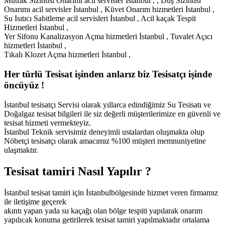
Mutfak Sızıntısı Onarımı acil servisler İstanbul , , Duş Sızıntısı
Onarımı acil servisler İstanbul , Küvet Onarım hizmetleri İstanbul ,
Su Isıtıcı Sabitleme acil servisleri İstanbul , Acil kaçak Tespit
Hizmetleri İstanbul ,
Yer Sifonu Kanalizasyon Açma hizmetleri İstanbul , Tuvalet Açıcı
hizmetleri İstanbul ,
Tıkalı Klozet Açma hizmetleri İstanbul ,
Her türlü Tesisat işinden anlarız biz Tesisatçı işinde
öncüyüz !
İstanbul tesisatçı Servisi olarak yıllarca edindiğimiz Su Tesisatı ve
Doğalgaz tesisat bilgileri ile siz değerli müşterilerimize en güvenli ve
tesisat hizmeti vermekteyiz.
İstanbul Teknik servisimiz deneyimli ustalardan oluşmakta olup
Nöbetçi tesisatçı olarak amacımız %100 müşteri memnuniyetine
ulaşmaktır.
Tesisat tamiri Nasıl Yapılır ?
İstanbul tesisat tamiri için İstanbulbölgesinde hizmet veren firmamız
ile iletişime geçerek
akıntı yapan yada su kaçağı olan bölge tespiti yapılarak onarım
yapılıcak konuma getirilerek tesisat tamiri yapılmaktadır ortalama