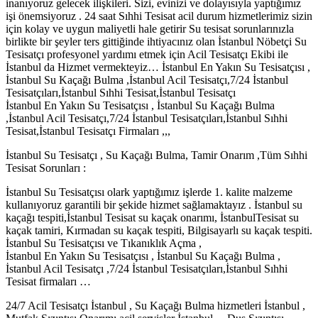
inanıyoruz gelecek ilişkileri. Sizi, evinizi ve dolayısıyla yaptığımız
işi önemsiyoruz . 24 saat Sıhhi Tesisat acil durum hizmetlerimiz sizin
için kolay ve uygun maliyetli hale getirir Su tesisat sorunlarınızla
birlikte bir şeyler ters gittiğinde ihtiyacınız olan İstanbul Nöbetçi Su
Tesisatçı profesyonel yardımı etmek için Acil Tesisatçı Ekibi ile
İstanbul da Hizmet vermekteyiz… İstanbul En Yakın Su Tesisatçısı ,
İstanbul Su Kaçağı Bulma ,İstanbul Acil Tesisatçı,7/24 İstanbul
Tesisatçıları,İstanbul Sıhhi Tesisat,İstanbul Tesisatçı
İstanbul En Yakın Su Tesisatçısı , İstanbul Su Kaçağı Bulma
,İstanbul Acil Tesisatçı,7/24 İstanbul Tesisatçıları,İstanbul Sıhhi
Tesisat,İstanbul Tesisatçı Firmaları ,,,
İstanbul Su Tesisatçı , Su Kaçağı Bulma, Tamir Onarım ,Tüm Sıhhi
Tesisat Sorunları :
İstanbul Su Tesisatçısı olark yaptığımız işlerde 1. kalite malzeme
kullanıyoruz garantili bir şekide hizmet sağlamaktayız . İstanbul su
kaçağı tespiti,İstanbul Tesisat su kaçak onarımı, İstanbulTesisat su
kaçak tamiri, Kırmadan su kaçak tespiti, Bilgisayarlı su kaçak tespiti.
İstanbul Su Tesisatçısı ve Tıkanıklık Açma ,
İstanbul En Yakın Su Tesisatçısı , İstanbul Su Kaçağı Bulma ,
İstanbul Acil Tesisatçı ,7/24 İstanbul Tesisatçıları,İstanbul Sıhhi
Tesisat firmaları …
24/7 Acil Tesisatçı İstanbul , Su Kaçağı Bulma hizmetleri İstanbul ,