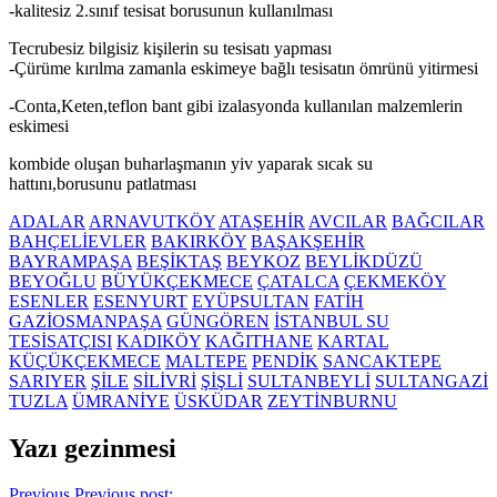
-kalitesiz 2.sınıf tesisat borusunun kullanılması
Tecrubesiz bilgisiz kişilerin su tesisatı yapması
-Çürüme kırılma zamanla eskimeye bağlı tesisatın ömrünü yitirmesi
-Conta,Keten,teflon bant gibi izalasyonda kullanılan malzemlerin
eskimesi
kombide oluşan buharlaşmanın yiv yaparak sıcak su
hattını,borusunu patlatması
ADALAR
ARNAVUTKÖY
ATAŞEHİR
AVCILAR
BAĞCILAR
BAHÇELİEVLER
BAKIRKÖY
BAŞAKŞEHİR
BAYRAMPAŞA
BEŞİKTAŞ
BEYKOZ
BEYLİKDÜZÜ
BEYOĞLU
BÜYÜKÇEKMECE
ÇATALCA
ÇEKMEKÖY
ESENLER
ESENYURT
EYÜPSULTAN
FATİH
GAZİOSMANPAŞA
GÜNGÖREN
İSTANBUL SU
TESİSATÇISI
KADIKÖY
KAĞITHANE
KARTAL
KÜÇÜKÇEKMECE
MALTEPE
PENDİK
SANCAKTEPE
SARIYER
ŞİLE
SİLİVRİ
ŞİŞLİ
SULTANBEYLİ
SULTANGAZİ
TUZLA
ÜMRANİYE
ÜSKÜDAR
ZEYTİNBURNU
Yazı gezinmesi
Previous
Previous post: