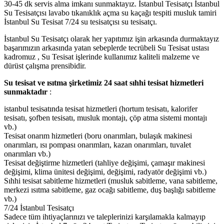
30-45 dk servis alma imkanı sunmaktayız. İstanbul Tesisatçı İstanbul
Su Tesisatçısı lavabo tıkanıklık açma su kaçağı tespiti musluk tamiri
İstanbul Su Tesisat 7/24 su tesisatçısı su tesisatçı.
İstanbul Su Tesisatçı olarak her yapıtımız işin arkasında durmaktayız
başarımızın arkasında yatan sebeplerde tecrübeli Su Tesisat ustası
kadromuz , Su Tesisat işlerinde kullanımız kaliteli malzeme ve
dürüst çalışma prensibidir.
Su tesisat ve ısıtma şirketimiz 24 saat sıhhi tesisat hizmetleri
sunmaktadır
:
istanbul tesisatında tesisat hizmetleri (hortum tesisatı, kalorifer
tesisatı, şofben tesisatı, musluk montajı, çöp atma sistemi montajı
vb.)
Tesisat onarım hizmetleri (boru onarımları, bulaşık makinesi
onarımları, ısı pompası onarımları, kazan onarımları, tuvalet
onarımları vb.)
Tesisat değiştirme hizmetleri (tahliye değişimi, çamaşır makinesi
değişimi, klima ünitesi değişimi, değişimi, radyatör değişimi vb.)
Sıhhi tesisat sabitleme hizmetleri (musluk sabitleme, vana sabitleme,
merkezi ısıtma sabitleme, gaz ocağı sabitleme, duş başlığı sabitleme
vb.)
7/24 İstanbul Tesisatçı
Sadece tüm ihtiyaçlarınızı ve taleplerinizi karşılamakla kalmayıp