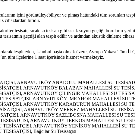
ularının içini görüntüleyebiliyor ve pimaş hattındaki tüm sorunları tespi
z cihazlardan biridir.
ifer tesisatı, sıcak su tesisatı gibi sıcak suyun geçtiği boruların yerinin 
isatının geçtiği alan tespit edilir ve ardından akustik dinleme cihazı ile
l olarak tespit eden, İstanbul başta olmak üzere, Avrupa Yakası Tüm İLÇ
l’un tüm ilçelerine 1 saat içerisinde hizmet vermekteyiz.
TÇISI, ARNAVUTKÖY ANADOLU MAHALLESİ SU TESİSAT
ESİSATÇISI, ARNAVUTKÖY BALABAN MAHALLESİ SU TESİ
SİSATÇISI, ARNAVUTKÖY ÇİLİNGİR MAHALLESİ SU TESİS
 TESİSATÇISI, ARNAVUTKÖY İMRAHOR MAHALLESİ SU TE
ESİSATÇISI, ARNAVUTKÖY KARABURUN MAHALLESİ SU TE
ESİSATÇISI, ARNAVUTKÖY MERKEZ MAHALLESİ SU TESİS
İSATÇISI, ARNAVUTKÖY SAZLIBOSNA MAHALLESİ SU TES
TESİSATÇISI, ARNAVUTKÖY TERKOS MAHALLESİ SU TESİ
U TESİSATÇISI, ARNAVUTKÖY YENİKÖY MAHALLESİ SU TE
ATÇISI, Bağcılar Su Tesisatçısı