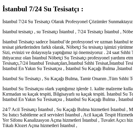
İstanbul 7/24 Su Tesisatçı :
İstanbul 7/24 Su Tesisatçı Olarak Profesyonel Çözümler Sunmaktay
İstanbul tesisatçı , su Tesisatçı İstanbul , 7/24 Tesisatçı İstanbul , Nöbe
İstanbul Tesisatçı sadece İstanbul’de profesyonel ve uzman İstanbul t
tesisat şirketlerinden farklı olarak, Nöbetçi Su tesisatçı işimizi yürüt
Sizi, evinizi ve dolayısıyla yaptığımız işi önemsiyoruz . 24 saat Sıhhi T
ihtiyacınız olan İstanbul Nöbetçi Su Tesisatçı profesyonel yardımı et
Tesisatçı,7/24 İstanbul Tesisatçıları,İstanbul Sıhhi Tesisat,İstanbul Tesi
İstanbul En Yakın Su Tesisatçısı , İstanbul Su Kaçağı Bulma ,İstanbul Ac
İstanbul Su Tesisatçı , Su Kaçağı Bulma, Tamir Onarım ,Tüm Sıhhi Tes
İstanbul Su Tesisatçısı olark yaptığımız işlerde 1. kalite malzeme kulla
Kırmadan su kaçak tespiti, Bilgisayarlı su kaçak tespiti. İstanbul Su T
İstanbul En Yakın Su Tesisatçısı , İstanbul Su Kaçağı Bulma , İstanbul 
24/7 Acil Tesisatçı İstanbul , Su Kaçağı Bulma hizmetleri İstanbul , Mut
Su Isıtıcı Sabitleme acil servisleri İstanbul , Acil kaçak Tespit Hizmetle
Yer Sifonu Kanalizasyon Açma hizmetleri İstanbul , Tuvalet Açıcı hizm
Tıkalı Klozet Açma hizmetleri İstanbul ,