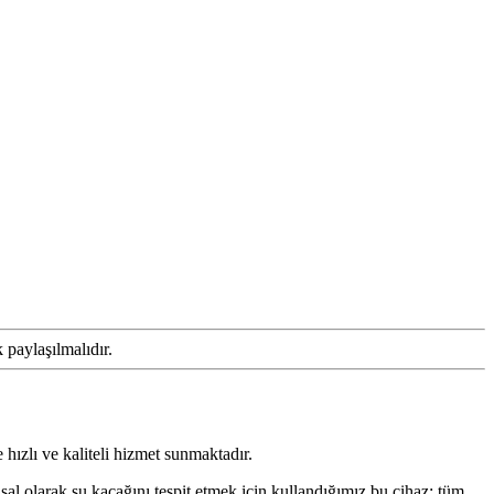
hızlı ve kaliteli hizmet sunmaktadır.
asal olarak su kaçağını tespit etmek için kullandığımız bu cihaz; tüm