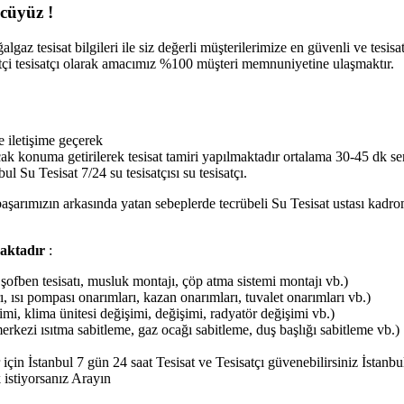
ncüyüz !
algaz tesisat bilgileri ile siz değerli müşterilerimize en güvenli ve tesis
tçi tesisatçı olarak amacımız %100 müşteri memnuniyetine ulaşmaktır.
e iletişime geçerek
cak konuma getirilerek tesisat tamiri yapılmaktadır ortalama 30-45 dk s
ul Su Tesisat 7/24 su tesisatçısı su tesisatçı.
başarımızın arkasında yatan sebeplerde tecrübeli Su Tesisat ustası kadro
maktadır
:
tı, şofben tesisatı, musluk montajı, çöp atma sistemi montajı vb.)
, ısı pompası onarımları, kazan onarımları, tuvalet onarımları vb.)
imi, klima ünitesi değişimi, değişimi, radyatör değişimi vb.)
erkezi ısıtma sabitleme, gaz ocağı sabitleme, duş başlığı sabitleme vb.)
er için İstanbul 7 gün 24 saat Tesisat ve Tesisatçı güvenebilirsiniz İs
k istiyorsanız Arayın