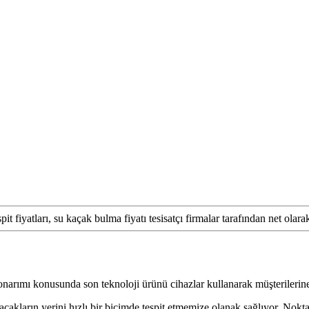
onarımı konusunda son teknoloji ürünü cihazlar kullanarak müşterilerine 
açakların yerini hızlı bir biçimde tespit etmemize olanak sağlıyor. Nokt