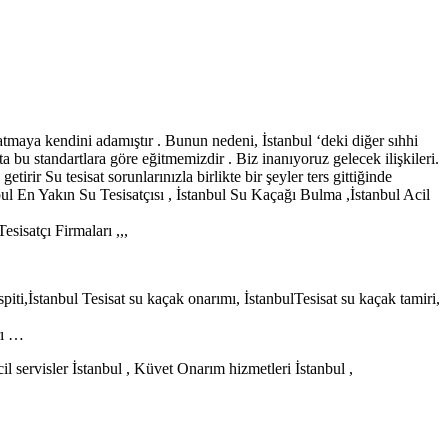
tmaya kendini adamıştır . Bunun nedeni, İstanbul ‘deki diğer sıhhi
ta bu standartlara göre eğitmemizdir . Biz inanıyoruz gelecek ilişkileri.
irir Su tesisat sorunlarınızla birlikte bir şeyler ters gittiğinde
bul En Yakın Su Tesisatçısı , İstanbul Su Kaçağı Bulma ,İstanbul Acil
esisatçı Firmaları ,,,
spiti,İstanbul Tesisat su kaçak onarımı, İstanbulTesisat su kaçak tamiri,
rı …
cil servisler İstanbul , Küvet Onarım hizmetleri İstanbul ,