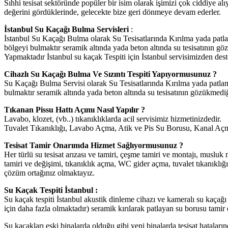
Sıhhi tesisat sektöründe popüler bir isim olarak işimizi çok ciddiye al
değerini gördüklerinde, gelecekte bize geri dönmeye devam ederler.
İstanbul Su Kaçağı Bulma Servisleri
:
İstanbul Su Kaçağı Bulma olarak Su Tesisatlarında Kırılma yada patl
bölgeyi bulmaktır seramik altında yada beton altında su tesisatının
Yapmaktadır İstanbul su kaçak Tespiti için İstanbul servisimizden dest
Cihazlı Su Kaçağı Bulma Ve Sızıntı Tespiti Yapıyormusunuz ?
Su Kaçağı Bulma Servisi olarak Su Tesisatlarında Kırılma yada patla
bulmaktır seramik altında yada beton altında su tesisatının gözükme
Tıkanan Pissu Hattı Açımı Nasıl Yapılır ?
Lavabo, klozet, (vb..) tıkanıklıklarda acil servisimiz hizmetinizdedir.
Tuvalet Tıkanıklığı, Lavabo Açma, Atik ve Pis Su Borusu, Kanal Açma 
Tesisat Tamir Onarımda Hizmet Sağlıyormusunuz ?
Her türlü su tesisat arızası ve tamiri, çeşme tamiri ve montajı, musluk 
tamiri ve değişimi, tıkanıklık açma, WC gider açma, tuvalet tıkanıklığı
çözüm ortağınız olmaktayız.
Su Kaçak Tespiti İstanbul :
Su kaçak tespiti İstanbul akustik dinleme cihazı ve kameralı su kaçağı 
için daha fazla olmaktadır) seramik kırılarak patlayan su borusu tamir
Su kaçakları eski binalarda olduğu gibi yeni binalarda tesisat hatal