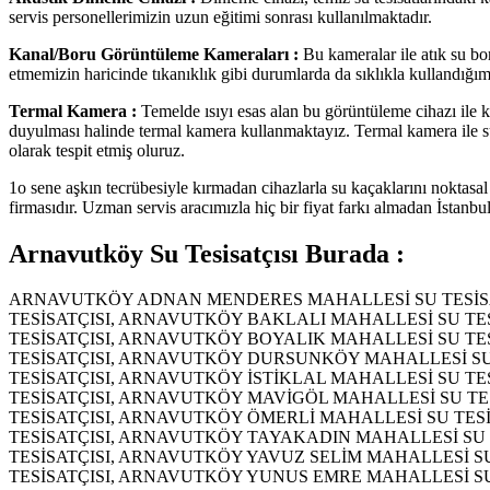
servis personellerimizin uzun eğitimi sonrası kullanılmaktadır.
Kanal/Boru Görüntüleme Kameraları :
Bu kameralar ile atık su bor
etmemizin haricinde tıkanıklık gibi durumlarda da sıklıkla kullandığımı
Termal Kamera :
Temelde ısıyı esas alan bu görüntüleme cihazı ile kalor
duyulması halinde termal kamera kullanmaktayız. Termal kamera ile su tes
olarak tespit etmiş oluruz.
1o sene aşkın tecrübesiyle kırmadan cihazlarla su kaçaklarını noktasa
firmasıdır. Uzman servis aracımızla hiç bir fiyat farkı almadan İstanbu
Arnavutköy Su Tesisatçısı Burada :
ARNAVUTKÖY ADNAN MENDERES MAHALLESİ SU TESİSA
TESİSATÇISI, ARNAVUTKÖY BAKLALI MAHALLESİ SU T
TESİSATÇISI, ARNAVUTKÖY BOYALIK MAHALLESİ SU TE
TESİSATÇISI, ARNAVUTKÖY DURSUNKÖY MAHALLESİ SU
TESİSATÇISI, ARNAVUTKÖY İSTİKLAL MAHALLESİ SU T
TESİSATÇISI, ARNAVUTKÖY MAVİGÖL MAHALLESİ SU T
TESİSATÇISI, ARNAVUTKÖY ÖMERLİ MAHALLESİ SU TES
TESİSATÇISI, ARNAVUTKÖY TAYAKADIN MAHALLESİ SU 
TESİSATÇISI, ARNAVUTKÖY YAVUZ SELİM MAHALLESİ S
TESİSATÇISI, ARNAVUTKÖY YUNUS EMRE MAHALLESİ SU TESİS