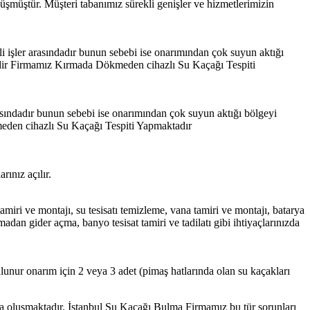
önüşmüştür. Müşteri tabanımız sürekli genişler ve hizmetlerimizin
işler arasındadır bunun sebebi ise onarımından çok suyun aktığı
emdir Firmamız Kırmada Dökmeden cihazlı Su Kaçağı Tespiti
sındadır bunun sebebi ise onarımından çok suyun aktığı bölgeyi
meden cihazlı Su Kaçağı Tespiti Yapmaktadır
ınız açılır.
tamiri ve montajı, su tesisatı temizleme, vana tamiri ve montajı, batarya
adan gider açma, banyo tesisat tamiri ve tadilatı gibi ihtiyaçlarınızda
ulunur onarım için 2 veya 3 adet (pimaş hatlarında olan su kaçakları
da oluşmaktadır. İstanbul Su Kaçağı Bulma Firmamız bu tür sorunları