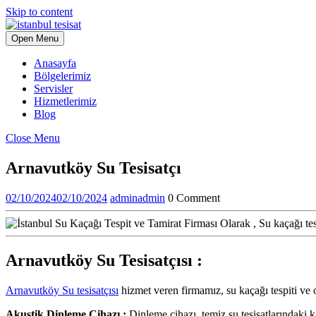
Skip to content
Open Menu
Anasayfa
Bölgelerimiz
Servisler
Hizmetlerimiz
Blog
Close Menu
Arnavutköy Su Tesisatçı
02/10/2024
02/10/2024
admin
admin
0 Comment
Arnavutköy Su Tesisatçısı :
Arnavutköy Su tesisatçısı
hizmet veren firmamız, su kaçağı tespiti ve 
Akustik Dinleme Cihazı :
Dinleme cihazı, temiz su tesisatlarındaki k