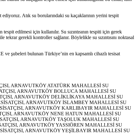
t ediyoruz. Atık su borularındaki su kaçaklarının yerini tespit
tespit edilmesi için kullanılır. Su sızıntısının tespiti için gerek
 tekrar gerekli kontroller sağlanır. Böylelikle su sızıntısını noktasal
E ve şubeleri bulunan Türkiye’nin en kapsamlı cihazlı tesisat
ÇISI, ARNAVUTKÖY ATATÜRK MAHALLESİ SU
SATÇISI, ARNAVUTKÖY BOLLUCA MAHALLESİ SU
ATÇISI, ARNAVUTKÖY DELİKLİKAYA MAHALLESİ SU
SİSATÇISI, ARNAVUTKÖY İSLAMBEY MAHALLESİ SU
SİSATÇISI, ARNAVUTKÖY KARLIBAYIR MAHALLESİ SU
ATÇISI, ARNAVUTKÖY NENE HATUN MAHALLESİ SU
İSATÇISI, ARNAVUTKÖY TAŞOLUK MAHALLESİ SU
SATÇISI, ARNAVUTKÖY YASSIÖREN MAHALLESİ SU
SİSATÇISI, ARNAVUTKÖY YEŞİLBAYIR MAHALLESİ SU