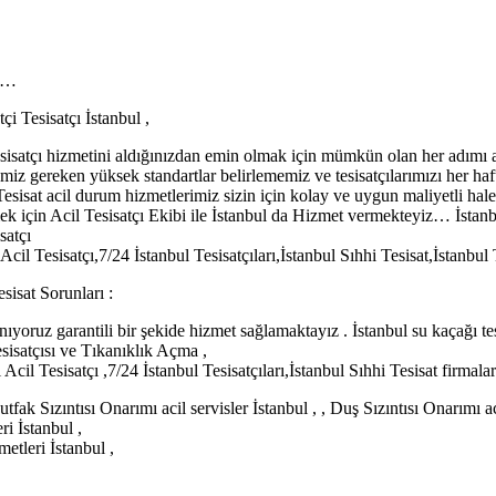
ız…
tçi Tesisatçı İstanbul ,
esisatçı hizmetini aldığınızdan emin olmak için mümkün olan her adımı a
memiz gereken yüksek standartlar belirlememiz ve tesisatçılarımızı her haf
esisat acil durum hizmetlerimiz sizin için kolay ve uygun maliyetli hale get
mek için Acil Tesisatçı Ekibi ile İstanbul da Hizmet vermekteyiz… İstan
satçı
il Tesisatçı,7/24 İstanbul Tesisatçıları,İstanbul Sıhhi Tesisat,İstanbul T
isat Sorunları :
nıyoruz garantili bir şekide hizmet sağlamaktayız . İstanbul su kaçağı te
esisatçısı ve Tıkanıklık Açma ,
Acil Tesisatçı ,7/24 İstanbul Tesisatçıları,İstanbul Sıhhi Tesisat firmala
fak Sızıntısı Onarımı acil servisler İstanbul , , Duş Sızıntısı Onarımı a
ri İstanbul ,
etleri İstanbul ,