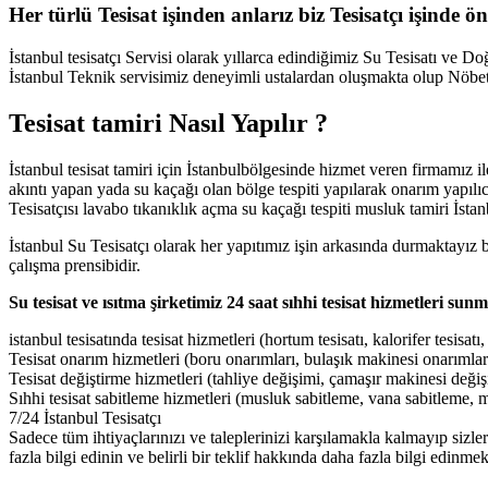
Her türlü Tesisat işinden anlarız biz Tesisatçı işinde ö
İstanbul tesisatçı Servisi olarak yıllarca edindiğimiz Su Tesisatı ve Doğ
İstanbul Teknik servisimiz deneyimli ustalardan oluşmakta olup Nöbe
Tesisat tamiri Nasıl Yapılır ?
İstanbul tesisat tamiri için İstanbulbölgesinde hizmet veren firmamız il
akıntı yapan yada su kaçağı olan bölge tespiti yapılarak onarım yapılı
Tesisatçısı lavabo tıkanıklık açma su kaçağı tespiti musluk tamiri İstanb
İstanbul Su Tesisatçı olarak her yapıtımız işin arkasında durmaktayız 
çalışma prensibidir.
Su tesisat ve ısıtma şirketimiz 24 saat sıhhi tesisat hizmetleri sun
istanbul tesisatında tesisat hizmetleri (hortum tesisatı, kalorifer tesisa
Tesisat onarım hizmetleri (boru onarımları, bulaşık makinesi onarımları
Tesisat değiştirme hizmetleri (tahliye değişimi, çamaşır makinesi değiş
Sıhhi tesisat sabitleme hizmetleri (musluk sabitleme, vana sabitleme, m
7/24 İstanbul Tesisatçı
Sadece tüm ihtiyaçlarınızı ve taleplerinizi karşılamakla kalmayıp sizl
fazla bilgi edinin ve belirli bir teklif hakkında daha fazla bilgi edinme