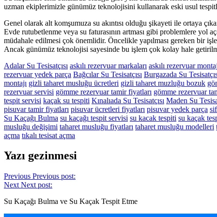
uzman ekiplerimizle günümüz teknolojisini kullanarak eski usul tespit
Genel olarak alt komşumuza su akıntısı olduğu şikayeti ile ortaya çı
Evde rutubetlenme veya su faturasının artması gibi problemlere yol aç
müdahale edilmesi çok önemlidir. Öncelikle yapılması gereken bir işlemd
Ancak günümüz teknolojisi sayesinde bu işlem çok kolay hale getirilm
Adalar Su Tesisatçısı
askılı rezervuar markaları
askılı rezervuar monta
rezervuar yedek parça
Bağcılar Su Tesisatçısı
Burgazada Su Tesisatçıs
montajı
gizli taharet musluğu ücretleri
gizli taharet muzluğu bozuk
gö
rezervuar servisi
gömme rezervuar tamir fiyatları
gömme rezervuar tam
tespit servisi
kaçak su tespiti
Kınalıada Su Tesisatçısı
Maden Su Tesisa
pisuvar tamir fiyatları
pisuvar ücretleri fiyatları
pisuvar yedek parça
si
Su Kaçağı Bulma
su kaçağı tespit servisi
su kacak tespiti
su kaçak tesp
musluğu değişimi
taharet musluğu fiyatları
taharet musluğu modelleri
açma
tıkalı tesisat açma
Yazı gezinmesi
Previous
Previous post:
Next
Next post:
Su Kaçağı Bulma ve Su Kaçak Tespit Etme