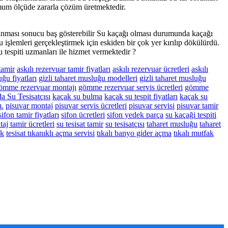
imum ölçüde zararla çözüm üretmektedir.
ıkanması sonucu baş gösterebilir Su kaçağı olması durumunda kaçağı
 işlemleri gerçekleştirmek için eskiden bir çok yer kırılıp dökülürdü.
tespiti uzmanları ile hizmet vermektedir ?
tamir
askılı rezervuar tamir fiyatları
askılı rezervuar ücretleri
askılı
uğu fiyatları
gizli taharet musluğu modelleri
gizli taharet musluğu
ömme rezervuar montajı
gömme rezervuar servis ücretleri
gömme
a Su Tesisatçısı
kaçak su bulma
kaçak su tespit fiyatları
kaçak su
ı.
pisuvar montaj
pisuvar servis ücretleri
pisuvar servisi
pisuvar tamir
sifon tamir fiyatları
sifon ücretleri
sifon yedek parça
su kaçaği tespiti
taj tamir ücretleri
su tesisat tamir
su tesisatçısı
taharet musluğu
taharet
uk
tesisat tıkanıklı açma servisi
tıkalı banyo gider açma
tıkalı mutfak