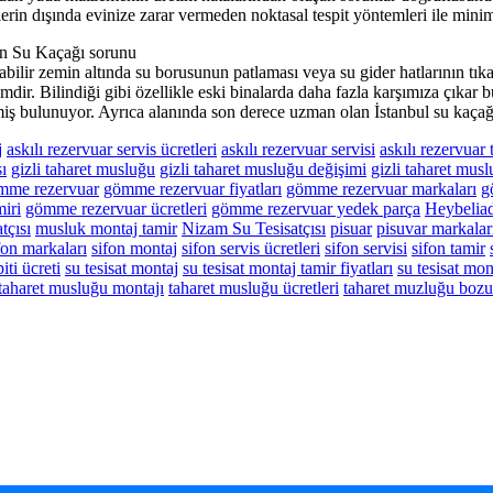
lerin dışında evinize zarar vermeden noktasal tespit yöntemleri ile min
kan Su Kaçağı sorunu
abilir zemin altında su borusunun patlaması veya su gider hatlarının t
ir. Bilindiği gibi özellikle eski binalarda daha fazla karşımıza çıkar bu
iş bulunuyor. Ayrıca alanında son derece uzman olan İstanbul su kaçağı 
j
askılı rezervuar servis ücretleri
askılı rezervuar servisi
askılı rezervuar 
ı
gizli taharet musluğu
gizli taharet musluğu değişimi
gizli taharet musl
mme rezervuar
gömme rezervuar fiyatları
gömme rezervuar markaları
g
iri
gömme rezervuar ücretleri
gömme rezervuar yedek parça
Heybeliad
tçısı
musluk montaj tamir
Nizam Su Tesisatçısı
pisuar
pisuvar markalar
fon markaları
sifon montaj
sifon servis ücretleri
sifon servisi
sifon tamir
iti ücreti
su tesisat montaj
su tesisat montaj tamir fiyatları
su tesisat mon
taharet musluğu montajı
taharet musluğu ücretleri
taharet muzluğu boz