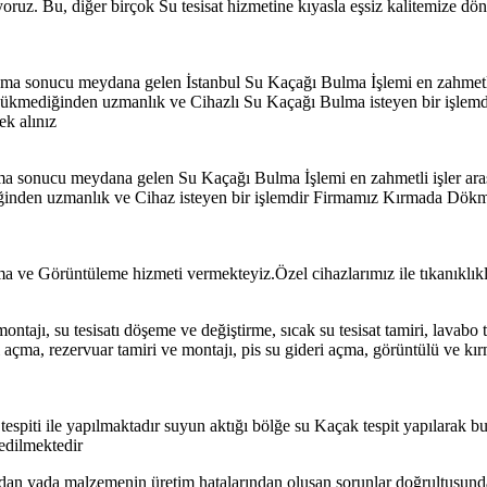
ıyoruz. Bu, diğer birçok Su tesisat hizmetine kıyasla eşsiz kalitemize d
ama sonucu meydana gelen İstanbul Su Kaçağı Bulma İşlemi en zahmetli 
 gözükmediğinden uzmanlık ve Cihazlı Su Kaçağı Bulma isteyen bir işl
ek alınız
ma sonucu meydana gelen Su Kaçağı Bulma İşlemi en zahmetli işler ara
diğinden uzmanlık ve Cihaz isteyen bir işlemdir Firmamız Kırmada Dök
ve Görüntüleme hizmeti vermekteyiz.Özel cihazlarımız ile tıkanıklıklar
montajı, su tesisatı döşeme ve değiştirme, sıcak su tesisat tamiri, lavabo 
 açma, rezervuar tamiri ve montajı, pis su gideri açma, görüntülü ve kırm
tespiti ile yapılmaktadır suyun aktığı bölğe su Kaçak tespit yapılarak b
 edilmektedir
arından yada malzemenin üretim hatalarından oluşan sorunlar doğrultusun