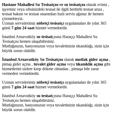
Hastane Mahallesi Su Tesisatçısı ve su tesisatçısı
olarak eviniz ,
işyeriniz veya ofisinizdeki tesisat ile ilgili hertürlü tesisat arıza ,
tesisat bakım ve tesisat onarımları hızlı servis ağımız ile hemen
çözmekteyiz.
Uzman servislerimiz
nöbetçi tesisatçı
uygulamaları ile yılın 365
günü
7 gün 24 saat
hizmet vermektedir.
İstanbul Arnavutköy
su tesisat
çısına Haraççı Mahallesi Su
Tesisatçısı hemen ulaşabilirsiniz.
Mutfağınızın, banyonuzun veya tuvaletinizin tıkanıklığı, sizin için
büyük sorun olabilir.
İstanbul Arnavutköy Su Tesisatçısı
olarak
mutfak gider açma
,
pimaş gider açma ,
tuvalet gider açma
veya
tıkanıklık açma
gibi
hizmetlerini sizlere kırıp dökme olmadan , pimaşa bile zarar
vermeden vermektedir.
Uzman servislerimiz
nöbetçi tesisatçı
uygulamaları ile yılın 365
günü
7 gün 24 saat
hizmet vermektedir.
İstanbul Arnavutköy
su tesisat
çısına Haraççı Mahallesi Su
Tesisatçısı hemen ulaşabilirsiniz.
Mutfağınızın, banyonuzun veya tuvaletinizin tıkanıklığı, sizin için
büyük sorun olabilir.