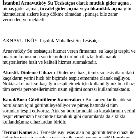
İstanbul Arnavutköy Su Tesisatçısı
olarak
mutfak gider açma
,
pimaş gider açma ,
tuvalet gider açma
veya
tıkanıklık açma
gibi
hizmetlerini sizlere kırıp dökme olmadan , pimaşa bile zarar
vermeden vermektedir.
ARNAVUTKÖY Taşoluk Mahallesi Su Tesisatçısı
Arnavutköy Su tesisatçısı hizmet veren firmamız, su kaçağı tespiti ve
onarımı konusunda son teknoloji ürünü cihazlar kullanarak
müşterilerine hızlı ve kaliteli hizmet sunmaktadır.
Akustik Dinleme Cihazı :
Dinleme cihazı, temiz su tesisatlarındaki
kaçakların yerini hızlı bir biçimde tespit etmemize olanak sağlıyor.
Noktasal olarak su kaçağını tespit etmek için kullandığımız bu cihaz;
tüm servis personellerimizin uzun eğitimi sonrası kullanılmaktadır.
Kanal/Boru Görüntüleme Kameraları :
Bu kameralar ile atık su
borularının içini görüntüleyebiliyor ve pimaş hattındaki tüm
sorunları tespit ediyoruz. Atık su borularındaki su kaçaklarının yerini
tespit etmemizin haricinde tıkanıklık gibi durumlarda da sıklıkla
kullandığımız cihazlardan biridir.
Termal Kamera :
Temelde ısıyı esas alan bu görüntüleme cihazı ile
kalorifer tesisatı, sıcak su tesisatı gibi sıcak suyun geçtiği boruların