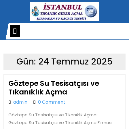
Skip
to
content
Open
Menu
Gün:
24 Temmuz 2025
Göztepe Su Tesisatçısı ve
Göztepe
Tıkanıklık Açma
Su
admin
admin
0 Comment
Tesisatçısı
Göztepe Su Tesisatçısı ve Tıkanıklık Açma :
ve
Göztepe Su Tesisatçısı ve Tıkanıklık Açma Firması
Tıkanıklık