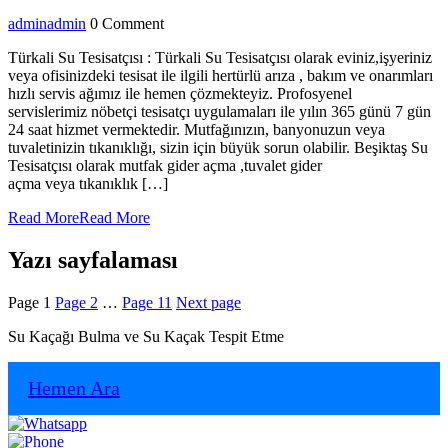
admin
admin
0 Comment
Türkali Su Tesisatçısı : Türkali Su Tesisatçısı olarak eviniz,işyeriniz
veya ofisinizdeki tesisat ile ilgili hertürlü arıza , bakım ve onarımları
hızlı servis ağımız ile hemen çözmekteyiz. Profosyenel
servislerimiz nöbetçi tesisatçı uygulamaları ile yılın 365 günü 7 gün
24 saat hizmet vermektedir. Mutfağınızın, banyonuzun veya
tuvaletinizin tıkanıklığı, sizin için büyük sorun olabilir. Beşiktaş Su
Tesisatçısı olarak mutfak gider açma ,tuvalet gider
açma veya tıkanıklık […]
Read More
Read More
Yazı sayfalaması
Page
1
Page
2
…
Page
11
Next page
Su Kaçağı Bulma ve Su Kaçak Tespit Etme
Hemen Ara