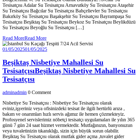
Tesisatçısı Adalar Su Tesisatçısı Arnavutköy Su Tesisatçısı Ataşehir
Su Tesisatçısı Bağcılar Su Tesisatçısı Bahçelievler Su Tesisatçısı
Bakırköy Su Tesisatçısı Başakşehir Su Tesisatçısı Bayrampaşa Su
Tesisatçısı Beşiktaş Su Tesisatçısı Beykoz Su Tesisatçısı Beylikdüzü
Su Tesisatçısı Beyoğlu Su Tesisatçısı […]
Read More
Read More
01/05/2025
01/05/2025
Beşiktaş Nisbetiye Mahallesi Su
Tesisatçısı
Beşiktaş Nisbetiye Mahallesi Su
Tesisatçısı
admin
admin
0 Comment
Nisbetiye Su Tesisatçısı : Nisbetiye Su Tesisatçısı olarak
eviniz,işyeriniz veya ofisinizdeki tesisat ile ilgili hertürlü arıza ,
bakım ve onarımları hızlı servis ağımız ile hemen çözmekteyiz.
Profosyenel servislerimiz nöbetçi tesisatçı uygulamaları ile yılın 365
günü 7 gün 24 saat hizmet vermektedir. Mutfağınızın, banyonuzun
veya tuvaletinizin tıkanıklığı, sizin için büyük sorun olabilir.
Beşiktaş Su Tesisatçısı olarak mutfak gider açma ,tuvalet gider