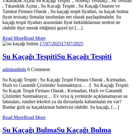
Tıkanıklık Açma Su Kaçağı Tespiti , Nöbetçi Tesisatçı , Su Tesisatı
, Tıkanıklık Açma , Su Kacağı Tespiti , Su Kaçağı Onarım ve
Tamirat Firması Olarak , Su kaçağı tespit fiyatları, su kaçak bulma
fiyatı tesisatçı firmalar tarafından net olarak paylaşılmalıdır. Su
kaçağı tespit fiyatları arasındaki fiyat farklılıklarının nedeni ne
olabilir diye merak ettiğinizi gayet iyi […]
Read More
Read More
17/07/2025
17/07/2025
Su Kaçağı Tespiti
Su Kaçağı Tespiti
admin
admin
0 Comment
Su Kaçağı Tespiti : Su Kaçağı Tespit Firması Olarak , Kırmadan,
Hızlı ve Garantili Çözümler Sunmaktayız… 💧 Su Kaçağı Tespiti:
Su Kaçak Tespit Firması Olarak , Kırmadan, Hızlı ve Garantili
Çözümler Sunmaktayız… Ev veya iş yerinizde açıklanamayan su
faturaları, rutubet lekeleri ya da duvarlarda kabarmalar mı var?
Bunlar gizli su kaçaklarının habercisi olabilir. Su kaçağı, […]
Read More
Read More
Su Kaçağı Bulma
Su Kaçağı Bulma