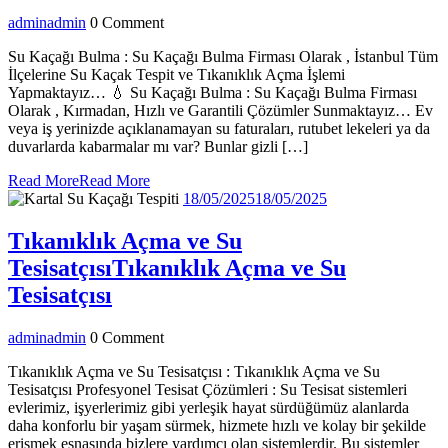
admin
admin
0 Comment
Su Kaçağı Bulma : Su Kaçağı Bulma Firması Olarak , İstanbul Tüm
İlçelerine Su Kaçak Tespit ve Tıkanıklık Açma İşlemi
Yapmaktayız… 💧 Su Kaçağı Bulma : Su Kaçağı Bulma Firması
Olarak , Kırmadan, Hızlı ve Garantili Çözümler Sunmaktayız… Ev
veya iş yerinizde açıklanamayan su faturaları, rutubet lekeleri ya da
duvarlarda kabarmalar mı var? Bunlar gizli […]
Read More
Read More
18/05/2025
18/05/2025
Tıkanıklık Açma ve Su
Tesisatçısı
Tıkanıklık Açma ve Su
Tesisatçısı
admin
admin
0 Comment
Tıkanıklık Açma ve Su Tesisatçısı : Tıkanıklık Açma ve Su
Tesisatçısı Profesyonel Tesisat Çözümleri : Su Tesisat sistemleri
evlerimiz, işyerlerimiz gibi yerleşik hayat sürdüğümüz alanlarda
daha konforlu bir yaşam sürmek, hizmete hızlı ve kolay bir şekilde
erişmek esnasında bizlere yardımcı olan sistemlerdir. Bu sistemler