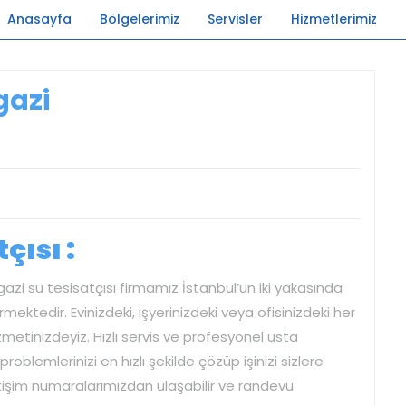
Anasayfa
Bölgelerimiz
Servisler
Hizmetlerimiz
gazi
çısı :
azi su tesisatçısı firmamız İstanbul’un iki yakasında
ektedir. Evinizdeki, işyerinizdeki veya ofisinizdeki her
zmetinizdeyiz. Hızlı servis ve profesyonel usta
roblemlerinizi en hızlı şekilde çözüp işinizi sizlere
letişim numaralarımızdan ulaşabilir ve randevu