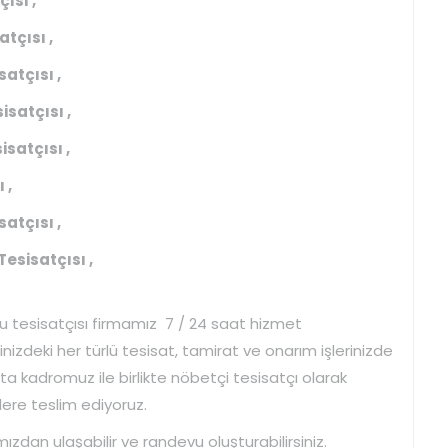
ısı ,
tçısı ,
atçısı ,
isatçısı ,
satçısı ,
 ,
atçısı ,
esisatçısı ,
su tesisatçısı firmamız 7 / 24 saat hizmet
sinizdeki her türlü tesisat, tamirat ve onarım işlerinizde
sta kadromuz ile birlikte nöbetçi tesisatçı olarak
zlere teslim ediyoruz.
mızdan ulaşabilir ve randevu oluşturabilirsiniz.