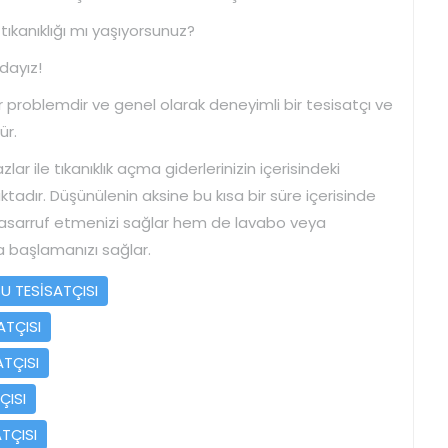
tıkanıklığı mı yaşıyorsunuz?
adayız!
r problemdir ve genel olarak deneyimli bir tesisatçı ve
ür.
ar ile tıkanıklık açma giderlerinizin içerisindeki
adır. Düşünülenin aksine bu kısa bir süre içerisinde
sarruf etmenizi sağlar hem de lavabo veya
a başlamanızı sağlar.
 TESİSATÇISI
TÇISI
TÇISI
ÇISI
TÇISI