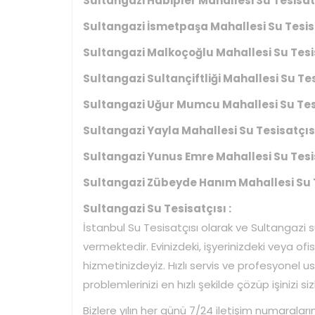
Sultangazi Habipler Mahallesi Su Tesisatç
Sultangazi İsmetpaşa Mahallesi Su Tesisa
Sultangazi Malkoçoğlu Mahallesi Su Tesis
Sultangazi Sultançiftliği Mahallesi Su Tes
Sultangazi Uğur Mumcu Mahallesi Su Tesi
Sultangazi Yayla Mahallesi Su Tesisatçısı
Sultangazi Yunus Emre Mahallesi Su Tesis
Sultangazi Zübeyde Hanım Mahallesi Su T
Sultangazi Su Tesisatçısı :
İstanbul Su Tesisatçısı olarak ve Sultangazi 
vermektedir. Evinizdeki, işyerinizdeki veya ofi
hizmetinizdeyiz. Hızlı servis ve profesyonel u
problemlerinizi en hızlı şekilde çözüp işinizi si
Bizlere yılın her günü 7/24 iletişim numaraları