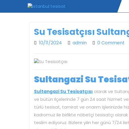
Skip
to
content
Su Tesisatçısı Sultan
10/11/2024
admin
10/11/2024
admin
0 Comment
Sultangazi Su Tesisat
Sultangazi Su Tesisatçısı
olarak ve Sultang
ve bütün ilçelerinde 7 gün 24 saat hizmet verm
türlü tesisat, tamirat ve onarım işlerinizde hi
kadromuz ile birlikte nöbetçi tesisatçı olarak p
teslim ediyoruz. Bizlere yılın her günü 7/24 i