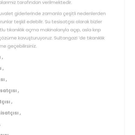
talarımız tarafından verilmektedir.
tuvalet giderlerinde zamanla çeşitli nedenlerden
runlar teşkil edebilir. Su tesisatçısı olarak bizler
tlu tıkanıklık açma makinalarıyla açıp, asla kırıp
özüme kavuşturuyoruz. Sultangazi ‘de tıkanıklık
e geçebilirsiniz.
 ,
 ,
ı ,
atçısı ,
çısı ,
satçısı ,
,