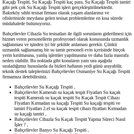
Kaçağı Tespiti, Su Kaçağı Tespiti kaç para, Su Kaçağı Tespiti tamiri
gibi pek çok Su Kaçağı Tespiti işleri gerçekleştirilmektedir.
Bakırköy sıhhi tesisat firması olarak yaşam alanlarınız ve
ofislerinizde meydana gelen tesisat problemlerine en kısa sürede
müdahalede bulunuyoruz.
Bahçelievler Cihazla Su tesisatları ile ilgili sorunların giderilmesi için
hizmet veren personellerin profesyonel olarak konusunda uzmanlık
sağlanması ve işinden iyi bir şekilde anlaması gerekir. Çünkü
uzmanlık sağlamamış bir su tamir personeli evin içerisinde birçok
yerin kırılmasına, yanlış işlemler yapılmasına ve daha fazla masrafa
neden olabilir. Bu noktada gibi konuların yanı sıra aşağıda
sıraladığımız hususlarda da bizleri haftanın yedi günü arayabilir,
teknik destek taleplerinizi Bahçelievler Osmaniye Su Kaçağı Tespiti
firmamıza iletebilirsiniz.
Bahçelievler Su Kaçağı Tespiti ,
Bahçelievler Kameralı su kaçak tespit Fiyatları Su kaçak
tespiti Kameralı su kaçak tespiti Su Kaçak Tespit Cihazı
Fiyatları Kırmadan su kaçağı Tespiti Su kaçağı tespiti ve
tamiri Fiyatları 2.el su kaçak tespit cihazı fiyatları Kırmadan
su kaçağı tamiri ,
Bahçelievler Cihazla Su Kaçak Tespiti Yapma Süreci Nasıl
İşler ? ,
Bahçelievler Banyo Su Kaçağı Tespiti ,