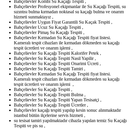
Bahçelievler Kombi Su Kaçağı Tespiti ,
Bahçelievler Profesyonel ekipmanlar ile Su Kaçağı Tespiti, su
sızıntısı bulma kırmadan noktasal su kaçağı bulma ve onarım
hizmeti sunmaktayız ,
Bahçelievler Uygun Fiyat Garantili Su Kaçak Tespiti ,
Bahçelievler Ucuz Su Kaçağı Tespiti ,
Bahçelievler Pimaş Su Kaçağı Tespiti ,
Bahçelievler Kırmadan Su Kaçağı Tespiti fiyat listesi.
Kameralı tespit cihazları ile kırmadan dökmeden su kaçağı
tespit ücretleri ve onarım işlemi ,
Bahçelievler Su Kaçağı Tespiti Kalorifer Petek ,
Bahçelievler Su Kaçağı Tespiti Nasil Yapilir ,
Bahçelievler Su Kaçağı Tespiti Onarimi Ücreti ,
Bahçelievler Su Kaçağı Tespiti Tamiri ,
Bahçelievler Kırmadan Su Kaçağı Tespiti fiyat listesi.
Kameralı tespit cihazları ile kırmadan dökmeden su kaçağı
tespit ücretleri ve onarım işlemi ,
Bahçelievler Su Kaçağı Tespiti ,
Bahçelievler Su Kaçağı Tespiti Bulma ,
Bahçelievler Su Kaçağı Tespiti Yapan Tesisatçi ,
Bahçelievler Su Kaçağı Tespiti Ücretler ,
Bahçelievler kaçağı tespiti yapılıp kesin sonuc alınmaktadır
istanbul bütün ilçelerine servis hizmeti ,
su tesisat tamiri yapılmaktadır cihazla yapılan temiz Su Kaçağı
Tespiti ve pis su ,