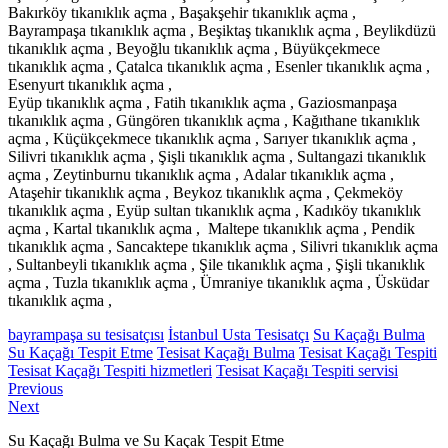
Bakırköy tıkanıklık açma , Başakşehir tıkanıklık açma ,
Bayrampaşa tıkanıklık açma , Beşiktaş tıkanıklık açma , Beylikdüzü
tıkanıklık açma , Beyoğlu tıkanıklık açma , Büyükçekmece
tıkanıklık açma , Çatalca tıkanıklık açma , Esenler tıkanıklık açma ,
Esenyurt tıkanıklık açma ,
Eyüp tıkanıklık açma , Fatih tıkanıklık açma , Gaziosmanpaşa
tıkanıklık açma , Güngören tıkanıklık açma , Kağıthane tıkanıklık
açma , Küçükçekmece tıkanıklık açma , Sarıyer tıkanıklık açma ,
Silivri tıkanıklık açma , Şişli tıkanıklık açma , Sultangazi tıkanıklık
açma , Zeytinburnu tıkanıklık açma , Adalar tıkanıklık açma ,
Ataşehir tıkanıklık açma , Beykoz tıkanıklık açma , Çekmeköy
tıkanıklık açma , Eyüp sultan tıkanıklık açma , Kadıköy tıkanıklık
açma , Kartal tıkanıklık açma , Maltepe tıkanıklık açma , Pendik
tıkanıklık açma , Sancaktepe tıkanıklık açma , Silivri tıkanıklık açma
, Sultanbeyli tıkanıklık açma , Şile tıkanıklık açma , Şişli tıkanıklık
açma , Tuzla tıkanıklık açma , Ümraniye tıkanıklık açma , Üsküdar
tıkanıklık açma ,
bayrampaşa su tesisatçısı
İstanbul Usta Tesisatçı
Su Kaçağı Bulma
Su Kaçağı Tespit Etme
Tesisat Kaçağı Bulma
Tesisat Kaçağı Tespiti
Tesisat Kaçağı Tespiti hizmetleri
Tesisat Kaçağı Tespiti servisi
Yazı
Previous
Previous
Next
post:
Next
gezinmesi
post:
Su Kaçağı Bulma ve Su Kaçak Tespit Etme