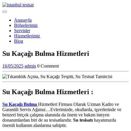
Skip
to
Open
content
Menu
Anasayfa
Bölgelerimiz
Servisler
Hizmetlerimiz
Blog
Close
Su Kaçağı Bulma Hizmetleri
Menu
16/05/2025
admin
16/05/2025
admin
0 Comment
Su Kaçağı Bulma Hizmetleri :
Su Kaçağı Bulma
Hizmetleri Firması Olarak Uzman Kadro ve
Garantili Servis Ağımız…Evlerimizde, okullarda, işyerlerinde ve
benzeri birçok çalışma alanında da önem ve bakım isteyen
donanımlardan biri de su tesisatlarıdır.
Su tesisatı
hayatımızda
önemli kullanım alanlarına sahiptir.