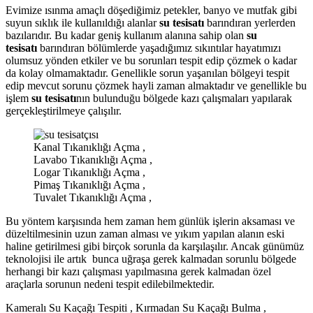
Evimize ısınma amaçlı döşediğimiz petekler, banyo ve mutfak gibi
suyun sıklık ile kullanıldığı alanlar
su tesisatı
barındıran yerlerden
bazılarıdır. Bu kadar geniş kullanım alanına sahip olan
su
tesisatı
barındıran bölümlerde yaşadığımız sıkıntılar hayatımızı
olumsuz yönden etkiler ve bu sorunları tespit edip çözmek o kadar
da kolay olmamaktadır. Genellikle sorun yaşanılan bölgeyi tespit
edip mevcut sorunu çözmek hayli zaman almaktadır ve genellikle bu
işlem
su tesisatı
nın bulunduğu bölgede kazı çalışmaları yapılarak
gerçekleştirilmeye çalışılır.
Kanal Tıkanıklığı Açma ,
Lavabo Tıkanıklığı Açma ,
Logar Tıkanıklığı Açma ,
Pimaş Tıkanıklığı Açma ,
Tuvalet Tıkanıklığı Açma ,
Bu yöntem karşısında hem zaman hem günlük işlerin aksaması ve
düzeltilmesinin uzun zaman alması ve yıkım yapılan alanın eski
haline getirilmesi gibi birçok sorunla da karşılaşılır. Ancak günümüz
teknolojisi ile artık bunca uğraşa gerek kalmadan sorunlu bölgede
herhangi bir kazı çalışması yapılmasına gerek kalmadan özel
araçlarla sorunun nedeni tespit edilebilmektedir.
Kameralı Su Kaçağı Tespiti , Kırmadan Su Kaçağı Bulma ,