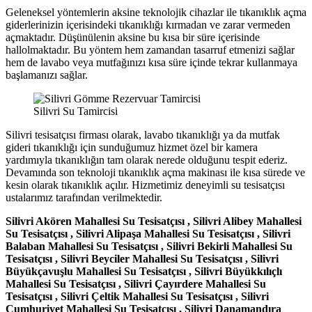
Geleneksel yöntemlerin aksine teknolojik cihazlar ile tıkanıklık açma
giderlerinizin içerisindeki tıkanıklığı kırmadan ve zarar vermeden
açmaktadır. Düşünülenin aksine bu kısa bir süre içerisinde
hallolmaktadır. Bu yöntem hem zamandan tasarruf etmenizi sağlar
hem de lavabo veya mutfağınızı kısa süre içinde tekrar kullanmaya
başlamanızı sağlar.
Silivri Su Tamircisi
Silivri tesisatçısı firması olarak, lavabo tıkanıklığı ya da mutfak
gideri tıkanıklığı için sunduğumuz hizmet özel bir kamera
yardımıyla tıkanıklığın tam olarak nerede olduğunu tespit ederiz.
Devamında son teknoloji tıkanıklık açma makinası ile kısa sürede ve
kesin olarak tıkanıklık açılır. Hizmetimiz deneyimli su tesisatçısı
ustalarımız tarafından verilmektedir.
Silivri Akören Mahallesi Su Tesisatçısı , Silivri Alibey Mahallesi
Su Tesisatçısı , Silivri Alipaşa Mahallesi Su Tesisatçısı , Silivri
Balaban Mahallesi Su Tesisatçısı , Silivri Bekirli Mahallesi Su
Tesisatçısı , Silivri Beyciler Mahallesi Su Tesisatçısı , Silivri
Büyükçavuşlu Mahallesi Su Tesisatçısı , Silivri Büyükkılıçlı
Mahallesi Su Tesisatçısı , Silivri Çayırdere Mahallesi Su
Tesisatçısı , Silivri Çeltik Mahallesi Su Tesisatçısı , Silivri
Cumhuriyet Mahallesi Su Tesisatçısı , Silivri Danamandıra