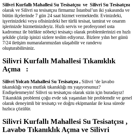
Silivri Kurfallı Mahallesi Su Tesisatçısı ve Silivri Su Tesisatçısı
olarak ve Silivri su tesisatçısı firmamız İstanbul’un iki yakasında ve
bütün ilçelerinde 7 gün 24 saat hizmet vermektedir. Evinizdeki,
işyerinizdeki veya ofisinizdeki her türlü tesisat, tamirat ve onarım
işlerinizde hizmetinizdeyiz. Hızlı servis ve profesyonel usta
kadromuz ile birlikte nöbetçi tesisatçı olarak problemlerinizi en hızlı
şekilde çözüp işinizi sizlere teslim ediyoruz. Bizlere yılın her günü
7/24 iletişim numaralarımızdan ulaşabilir ve randevu
oluşturabilirsiniz.
Silivri Kurfallı Mahallesi Tıkanıklık
Açma
:
Silivri Yolcatı Mahallesi Su Tesisatçısı ,
Silivri ‘de lavabo
tıkanıklığı veya mutfak tıkanıklığı mı yaşıyorsunuz?
Endişelenmeyin! Silivri su tesisatçısı olarak sizin için buradayız!
Tıkanıklık problemi çoğu evde sık yaşanılan bir problemdir ve genel
olarak deneyimli bir tesisatçı ve doğru ekipmanlar ile kısa sürede
hızlıca çözülür.
Silivri Kurfallı Mahallesi Su Tesisatçısı ,
Lavabo Tıkanıklık Açma ve
Silivri