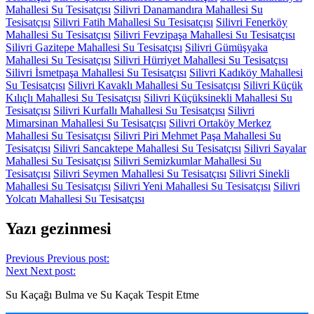
Mahallesi Su Tesisatçısı
Silivri Danamandıra Mahallesi Su
Tesisatçısı
Silivri Fatih Mahallesi Su Tesisatçısı
Silivri Fenerköy
Mahallesi Su Tesisatçısı
Silivri Fevzipaşa Mahallesi Su Tesisatçısı
Silivri Gazitepe Mahallesi Su Tesisatçısı
Silivri Gümüşyaka
Mahallesi Su Tesisatçısı
Silivri Hürriyet Mahallesi Su Tesisatçısı
Silivri İsmetpaşa Mahallesi Su Tesisatçısı
Silivri Kadıköy Mahallesi
Su Tesisatçısı
Silivri Kavaklı Mahallesi Su Tesisatçısı
Silivri Küçük
Kılıçlı Mahallesi Su Tesisatçısı
Silivri Küçüksinekli Mahallesi Su
Tesisatçısı
Silivri Kurfallı Mahallesi Su Tesisatçısı
Silivri
Mimarsinan Mahallesi Su Tesisatçısı
Silivri Ortaköy Merkez
Mahallesi Su Tesisatçısı
Silivri Piri Mehmet Paşa Mahallesi Su
Tesisatçısı
Silivri Sancaktepe Mahallesi Su Tesisatçısı
Silivri Sayalar
Mahallesi Su Tesisatçısı
Silivri Semizkumlar Mahallesi Su
Tesisatçısı
Silivri Seymen Mahallesi Su Tesisatçısı
Silivri Sinekli
Mahallesi Su Tesisatçısı
Silivri Yeni Mahallesi Su Tesisatçısı
Silivri
Yolcatı Mahallesi Su Tesisatçısı
Yazı gezinmesi
Previous
Previous post:
Next
Next post:
Su Kaçağı Bulma ve Su Kaçak Tespit Etme