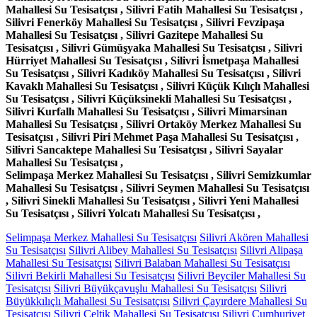
Mahallesi Su Tesisatçısı , Silivri Fatih Mahallesi Su Tesisatçısı ,
Silivri Fenerköy Mahallesi Su Tesisatçısı , Silivri Fevzipaşa
Mahallesi Su Tesisatçısı , Silivri Gazitepe Mahallesi Su
Tesisatçısı , Silivri Gümüşyaka Mahallesi Su Tesisatçısı , Silivri
Hürriyet Mahallesi Su Tesisatçısı , Silivri İsmetpaşa Mahallesi
Su Tesisatçısı , Silivri Kadıköy Mahallesi Su Tesisatçısı , Silivri
Kavaklı Mahallesi Su Tesisatçısı , Silivri Küçük Kılıçlı Mahallesi
Su Tesisatçısı , Silivri Küçüksinekli Mahallesi Su Tesisatçısı ,
Silivri Kurfallı Mahallesi Su Tesisatçısı , Silivri Mimarsinan
Mahallesi Su Tesisatçısı , Silivri Ortaköy Merkez Mahallesi Su
Tesisatçısı , Silivri Piri Mehmet Paşa Mahallesi Su Tesisatçısı ,
Silivri Sancaktepe Mahallesi Su Tesisatçısı , Silivri Sayalar
Mahallesi Su Tesisatçısı ,
Selimpaşa Merkez Mahallesi Su Tesisatçısı , Silivri Semizkumlar
Mahallesi Su Tesisatçısı , Silivri Seymen Mahallesi Su Tesisatçısı
, Silivri Sinekli Mahallesi Su Tesisatçısı , Silivri Yeni Mahallesi
Su Tesisatçısı , Silivri Yolcatı Mahallesi Su Tesisatçısı ,
Selimpaşa Merkez Mahallesi Su Tesisatçısı
Silivri Akören Mahallesi
Su Tesisatçısı
Silivri Alibey Mahallesi Su Tesisatçısı
Silivri Alipaşa
Mahallesi Su Tesisatçısı
Silivri Balaban Mahallesi Su Tesisatçısı
Silivri Bekirli Mahallesi Su Tesisatçısı
Silivri Beyciler Mahallesi Su
Tesisatçısı
Silivri Büyükçavuşlu Mahallesi Su Tesisatçısı
Silivri
Büyükkılıçlı Mahallesi Su Tesisatçısı
Silivri Çayırdere Mahallesi Su
Tesisatçısı
Silivri Çeltik Mahallesi Su Tesisatçısı
Silivri Cumhuriyet