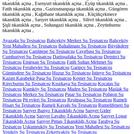
tıkanıklık açma , Esenyurt tıkanıklık açma , Eyüp tıkanıklık açma ,
Fatih tıkanıklık açma , Gaziosmanpaşa tıkanıklık açma , Güngören
tıkanıklık açma , Kağıthane tıkanıklık açma , Küçükçekmece
tıkanıklık açma , Sarıyer tıkanıklık açma , Silivri tıkanıklık açma ,
Şişli tıkanıklık açma , Sultangazi tıkanıklık açma , Zeytinburnu
tıkanıklık açma ,
Ayazağa Su Tesisatçısı
Bahçeköy Merkez Su Tesisatçısı
Bahçeköy
Yeni Mahallesi Su Tesisatçısı
Baltalimanı Su Tesisatçısı
Büyükdere
Su Tesisatçısı
Çamlıtepe Su Tesisatçısı
Çayırbaşı Su Tesisatçısı
Cumhuriyet Su Tesisatçısı
Darüşşafaka Su Tesisatçısı
Demirci Su
Tesisatçısı
Emirgan Su Tesisatçısı
Fatih Sultan Mehmet Su
Tesisatçısı
Ferahevler Su Tesisatçısı
Garipçe Su Tesisatçısı
Gümüşdere Su Tesisatçısı
Huzur Su Tesisatçısı
İstinye Su Tesisatçısı
Kazım Karabekir Paşa Su Tesisatçısı
Kemer Su Tesisatçısı
Kireçburnu Su Tesisatçısı
Kısırkaya Su Tesisatçısı
Kocataş Su
Tesisatçısı
Kumköy Su Tesisatçısı
Maden Su Tesisatçısı
Maslak Su
Tesisatçısı
Merkez Su Tesisatçısı
Pınar Su Tesisatçısı
Poligon Su
Tesisatçısı
Ptt evleri Su Tesisatçısı
Reşitpaşa Su Tesisatçısı
Rumeli
Hisarı Su Tesisatçısı
Rumeli Kavağı Su Tesisatçısı
Rumelifeneri Su
Tesisatçısı
Sarıyer Banyo Tıkanıklığı Açma
Sarıyer Gider
Tıkanıklığı Açma
Sarıyer Lavabo Tıkanıklığı Açma
Sarıyer Logar
Tıkanıklığı Açma
Sarıyer Pimaş Tıkanıklığı Açma
Tarabya Su
Tesisatçısı
Uskumruköy Su Tesisatçısı
Yeni Mahallesi Su Tesisatçısı
Yeniköy Su Tesisatçısı
Zekeriyaköy Su Tesisatçısı