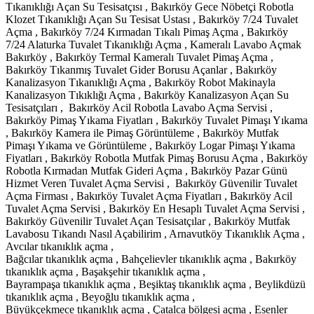
Tıkanıklığı Açan Su Tesisatçısı , Bakırköy Gece Nöbetçi Robotla
Klozet Tıkanıklığı Açan Su Tesisat Ustası , Bakırköy 7/24 Tuvalet
Açma , Bakırköy 7/24 Kırmadan Tıkalı Pimaş Açma , Bakırköy
7/24 Alaturka Tuvalet Tıkanıklığı Açma , Kameralı Lavabo Açmak
Bakırköy , Bakırköy Termal Kameralı Tuvalet Pimaş Açma ,
Bakırköy Tıkanmış Tuvalet Gider Borusu Açanlar , Bakırköy
Kanalizasyon Tıkanıklığı Açma , Bakırköy Robot Makinayla
Kanalizasyon Tıkıklığı Açma , Bakırköy Kanalizasyon Açan Su
Tesisatçıları , Bakırköy Acil Robotla Lavabo Açma Servisi ,
Bakırköy Pimaş Yıkama Fiyatları , Bakırköy Tuvalet Pimaşı Yıkama
, Bakırköy Kamera ile Pimaş Görüntüleme , Bakırköy Mutfak
Pimaşı Yıkama ve Görüntüleme , Bakırköy Logar Pimaşı Yıkama
Fiyatları , Bakırköy Robotla Mutfak Pimaş Borusu Açma , Bakırköy
Robotla Kırmadan Mutfak Gideri Açma , Bakırköy Pazar Günü
Hizmet Veren Tuvalet Açma Servisi , Bakırköy Güvenilir Tuvalet
Açma Firması , Bakırköy Tuvalet Açma Fiyatları , Bakırköy Acil
Tuvalet Açma Servisi , Bakırköy En Hesaplı Tuvalet Açma Servisi ,
Bakırköy Güvenilir Tuvalet Açan Tesisatçılar , Bakırköy Mutfak
Lavabosu Tıkandı Nasıl Açabilirim , Arnavutköy Tıkanıklık Açma ,
Avcılar tıkanıklık açma ,
Bağcılar tıkanıklık açma , Bahçelievler tıkanıklık açma , Bakırköy
tıkanıklık açma , Başakşehir tıkanıklık açma ,
Bayrampaşa tıkanıklık açma , Beşiktaş tıkanıklık açma , Beylikdüzü
tıkanıklık açma , Beyoğlu tıkanıklık açma ,
Büyükçekmece tıkanıklık açma , Çatalca bölgesi açma , Esenler