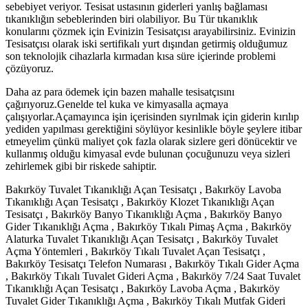
sebebiyet veriyor. Tesisat ustasının giderleri yanlış bağlaması
tıkanıklığın sebeblerinden biri olabiliyor. Bu Tür tıkanıklık
konularını çözmek için Evinizin Tesisatçısı arayabilirsiniz. Evinizin
Tesisatçısı olarak iski sertifikalı yurt dışından getirmiş olduğumuz
son teknolojik cihazlarla kırmadan kısa süre içierinde problemi
çözüyoruz.
Daha az para ödemek için bazen mahalle tesisatçısını
çağırıyoruz.Genelde tel kuka ve kimyasalla açmaya
çalışıyorlar.Açamayınca işin içerisinden sıyrılmak için giderin kırılıp
yediden yapılması gerektiğini söylüyor kesinlikle böyle şeylere itibar
etmeyelim çünkü maliyet çok fazla olarak sizlere geri dönücektir ve
kullanmış olduğu kimyasal evde bulunan çocuğunuzu veya sizleri
zehirlemek gibi bir riskede sahiptir.
Bakırköy Tuvalet Tıkanıklığı Açan Tesisatçı , Bakırköy Lavoba
Tıkanıklığı Açan Tesisatçı , Bakırköy Klozet Tıkanıklığı Açan
Tesisatçı , Bakırköy Banyo Tıkanıklığı Açma , Bakırköy Banyo
Gider Tıkanıklığı Açma , Bakırköy Tıkalı Pimaş Açma , Bakırköy
Alaturka Tuvalet Tıkanıklığı Açan Tesisatçı , Bakırköy Tuvalet
Açma Yöntemleri , Bakırköy Tıkalı Tuvalet Açan Tesisatçı ,
Bakırköy Tesisatçı Telefon Numarası , Bakırköy Tıkalı Gider Açma
, Bakırköy Tıkalı Tuvalet Gideri Açma , Bakırköy 7/24 Saat Tuvalet
Tıkanıklığı Açan Tesisatçı , Bakırköy Lavoba Açma , Bakırköy
Tuvalet Gider Tıkanıklığı Açma , Bakırköy Tıkalı Mutfak Gideri