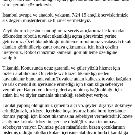
süre içerinde çözmekteyiz.
İstanbul avrupa ve anadolu yakasını 7/24 15 araçlık servislerimizle
siz değerli müşterilerimize hizmet vermekteyiz.
Zeytinburnu ilçesine sunduğumuz servis araçlarımız ile kırmadan
dökmeden robotla tuvalet tıkanıklığı açma görevimizi yerine
getiriyoruz. Özel tıkanıklık görüntüleme robotumuz vasıtasıyla tıkalı
alanları görüntüleyip zarar ortaya çıkmaması için hızlı çözüm
üretiyoruz. Robot cihazımız kameralı görüntüleme özelliğine
sahiptir.
Tıkanıklı Konusunda ucuz garantili ve güler yüzlü hizmet için
bizleri arabilirsiniz.Öncelikle wc klozet tıkanıklığı neden
kaynaklanır bunu anlayalım.Tuvalete atılan kalitesiz tuvalet kağıtları
ve ıslak mendil su içerisinde erimediği için tıkanıklığa sebebiyet
verebiliyor.Banyo ve klozet gideri aynı pimaş bağlı olduğu için
atılan kıl ve tüyler zamanla tıkanıklığı sebebiyet veriyor.
Tadilat yapmış olduğumuz çimento alçı vb. şeyleri dışarıya dökmeye
erindiğimiz için klozet içerisine boşaltıyoruz buda boru içerisinde
donma yaptığı için klozet tıkanmasına sebebiyet vermektedir.Klozete
astığımız kokular klozetin içerisne düştüğü zaman tıkanmaya
sebebeyet veriyor. Evimize gelen misafirlerin bazen çocuklarının
pislemiş olduğu kilotları kolaet içerisine atabiliyor buda tıkanıklığa