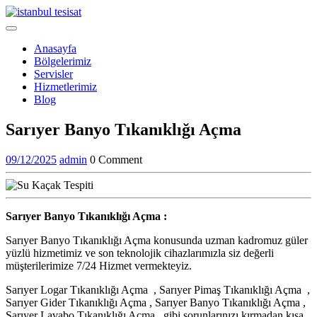
Skip
to
Open
content
Menu
Anasayfa
Bölgelerimiz
Servisler
Hizmetlerimiz
Blog
Close
Sarıyer Banyo Tıkanıklığı Açma
Menu
09/12/2025
admin
09/12/2025
admin
0 Comment
Sarıyer Banyo Tıkanıklığı Açma :
Sarıyer Banyo Tıkanıklığı Açma konusunda uzman kadromuz güler
yüzlü hizmetimiz ve son teknolojik cihazlarımızla siz değerli
müşterilerimize 7/24 Hizmet vermekteyiz.
Sarıyer Logar Tıkanıklığı Açma , Sarıyer Pimaş Tıkanıklığı Açma ,
Sarıyer Gider Tıkanıklığı Açma , Sarıyer Banyo Tıkanıklığı Açma ,
Sarıyer Lavabo Tıkanıklığı Açma , gibi sorunlarınızı kırmadan kısa