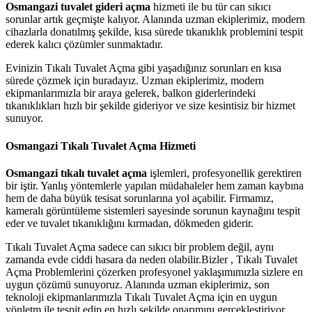
Osmangazi tuvalet gideri açma
hizmeti ile bu tür can sıkıcı
sorunlar artık geçmişte kalıyor. Alanında uzman ekiplerimiz, modern
cihazlarla donatılmış şekilde, kısa sürede tıkanıklık problemini tespit
ederek kalıcı çözümler sunmaktadır.
Evinizin Tıkalı Tuvalet Açma gibi yaşadığınız sorunları en kısa
sürede çözmek için buradayız. Uzman ekiplerimiz, modern
ekipmanlarımızla bir araya gelerek, balkon giderlerindeki
tıkanıklıkları hızlı bir şekilde gideriyor ve size kesintisiz bir hizmet
sunuyor.
Osmangazi Tıkalı Tuvalet Açma Hizmeti
Osmangazi tıkalı tuvalet açma
işlemleri, profesyonellik gerektiren
bir iştir. Yanlış yöntemlerle yapılan müdahaleler hem zaman kaybına
hem de daha büyük tesisat sorunlarına yol açabilir. Firmamız,
kameralı görüntüleme sistemleri sayesinde sorunun kaynağını tespit
eder ve tuvalet tıkanıklığını kırmadan, dökmeden giderir.
Tıkalı Tuvalet Açma sadece can sıkıcı bir problem değil, aynı
zamanda evde ciddi hasara da neden olabilir.Bizler , Tıkalı Tuvalet
Açma Problemlerini çözerken profesyonel yaklaşımımızla sizlere en
uygun çözümü sunuyoruz. Alanında uzman ekiplerimiz, son
teknoloji ekipmanlarımızla Tıkalı Tuvalet Açma için en uygun
yönletm ile tespit edip en hızlı şekilde onarımını gerçekleştiriyor.