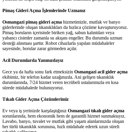
Pimaş Gideri Açma İşlemlerinde Uzmanız
Osmangazi pimaş gideri açma
hizmetimizle, mutfak ve banyo
giderlerinde oluşan tıkanıklıkları da hızlıca çözüme kavuşturuyoruz.
Pimaş boruların içerisinde biriken yağ, sabun kalıntıları veya
yabancı cisimler zamanla su akışını engeller. Bu durumda uzman
desteği alınması şarttır. Robot cihazlarla yapılan müdahaleler
sayesinde, borular zarar görmeden açılır.
Acil Durumlarda Yanınızdayız
Gece ya da hafta sonu fark etmeksizin
Osmangazi acil gider açma
ekibimiz, bir telefon kadar uzağınızda. Ani gelişen tıkanıklık
durumlarında, 7/24 hizmet veren tecrübeli ustalarımızla en kısa
sürede müdahalede bulunuyoruz.
Tıkalı Gider Açma Çözümlerimiz
Ev veya iş yerinizde karşılaştığınız
Osmangazi tıkalı gider açma
sorunlarında, hem ekonomik hem de garantili hizmet sunmaktayız.
Lavabo, banyo, tuvalet ve mutfak gibi yaşam alanlarınızda oluşan
her türlü tıkanıklık sorununa, hızlı müdahale ederek uzun süreli
rahatlık sağlıyoruz.