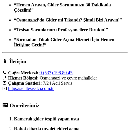
“Hemen Arayın, Gider Sorununuzu 30 Dakikada
Çözelim!”
“Osmangazi’da Gider mi Tıkandı? Şimdi Bizi Arayın!”
“Tesisat Sorunlarınızı Profesyonellere Bırakın!”
“Kırmadan Tıkalı Gider Açma Hizmeti İçin Hemen
İletişime Geçin!”
📱
İletişim
📞
Çağrı Merkezi:
0 (533) 198 80 45
📍
Hizmet Bölgesi:
Osmangazi ve çevre mahalleler
⏰
Çalışma Saatleri:
7/24 Acil Servis
📧
https://aciltesisatci.com.tr
🖼️
Önerilerimiz
Kameralı gider tespiti yapan usta
Robot cihazla tuvalet gideri açma