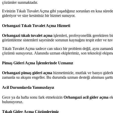
çözümler sunmaktadır.
Evinizin Tıkalı Tuvalet Açma gibi yaşadığınız sorunları en kısa sürede
gideriyor ve size kesintisiz bir hizmet sunuyor.
Orhangazi Tıkalı Tuvalet Açma Hizmeti
Orhangazi tıkalı tuvalet açma
işlemleri, profesyonellik gerektiren b
görüntüleme sistemleri sayesinde sorunun kaynağını tespit eder ve tuv
Tıkalı Tuvalet Açma sadece can sıkıcı bir problem değil, aynı zamand
çözümü sunuyoruz. Alanında uzman ekiplerimiz, son teknoloji ekipmanla
Pimaş Gideri Açma İşlemlerinde Uzmanız
Orhangazi pimaş gideri açma
hizmetimizle, mutfak ve banyo giderler
zamanla su akışını engeller. Bu durumda uzman desteği alınması şarttı
Acil Durumlarda Yanınızdayız
Gece ya da hafta sonu fark etmeksizin
Orhangazi acil gider açma
ek
bulunuyoruz.
Tıkalı Gider Açma Çözümlerimiz