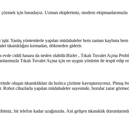
 çözmek için buradayız. Uzman ekiplerimiz, modern ekipmanlarımızla bir 
ir iştir. Yanlış yöntemlerle yapılan müdahaleler hem zaman kaybına hem 
alet tıkanıklığını kırmadan, dökmeden giderir.
a evde ciddi hasara da neden olabilir.Bizler , Tıkalı Tuvalet Açma Prob
rımızla Tıkalı Tuvalet Açma için en uygun yönletm ile tespit edip en h
inde oluşan tıkanıklıkları da hızlıca çözüme kavuşturuyoruz. Pimaş boru
r. Robot cihazlarla yapılan müdahaleler sayesinde, borular zarar görmede
ibimiz, bir telefon kadar uzağınızda. Ani gelişen tıkanıklık durumlarınd