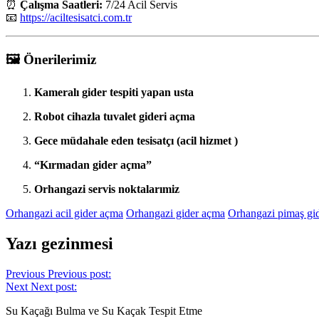
⏰
Çalışma Saatleri:
7/24 Acil Servis
📧
https://aciltesisatci.com.tr
🖼️
Önerilerimiz
Kameralı gider tespiti yapan usta
Robot cihazla tuvalet gideri açma
Gece müdahale eden tesisatçı (acil hizmet )
“Kırmadan gider açma”
Orhangazi servis noktalarımiz
Orhangazi acil gider açma
Orhangazi gider açma
Orhangazi pimaş gi
Yazı gezinmesi
Previous
Previous post:
Next
Next post:
Su Kaçağı Bulma ve Su Kaçak Tespit Etme