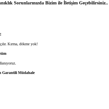
klık Sorunlarınızda Bizim ile İletişim Geçebilirsiniz..
!
 açılır. Kırma, dökme yok!
özüm
llanıyoruz.
n Garantili Müdahale