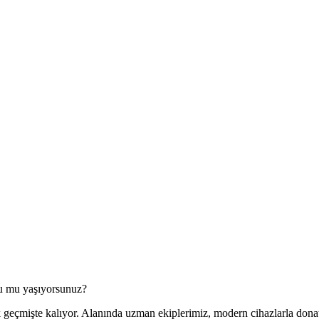
unu mu yaşıyorsunuz?
ık geçmişte kalıyor. Alanında uzman ekiplerimiz, modern cihazlarla donatı