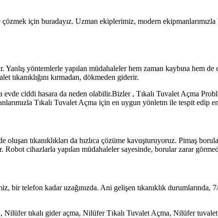
 çözmek için buradayız. Uzman ekiplerimiz, modern ekipmanlarımızla bir 
iştir. Yanlış yöntemlerle yapılan müdahaleler hem zaman kaybına hem de d
alet tıkanıklığını kırmadan, dökmeden giderir.
a evde ciddi hasara da neden olabilir.Bizler , Tıkalı Tuvalet Açma Prob
rımızla Tıkalı Tuvalet Açma için en uygun yönletm ile tespit edip en h
 oluşan tıkanıklıkları da hızlıca çözüme kavuşturuyoruz. Pimaş boruları
r. Robot cihazlarla yapılan müdahaleler sayesinde, borular zarar görmede
iz, bir telefon kadar uzağınızda. Ani gelişen tıkanıklık durumlarında, 
, Nilüfer tıkalı gider açma, Nilüfer Tıkalı Tuvalet Açma, Nilüfer tuvale