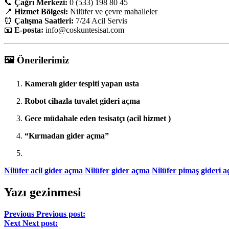
📞
Çağrı Merkezi:
0 (533) 198 80 45
📍
Hizmet Bölgesi:
Nilüfer ve çevre mahalleler
⏰
Çalışma Saatleri:
7/24 Acil Servis
📧
E-posta:
info
@coskuntesisat.com
🖼️
Önerilerimiz
Kameralı gider tespiti yapan usta
Robot cihazla tuvalet gideri açma
Gece müdahale eden tesisatçı (acil hizmet )
“Kırmadan gider açma”
Nilüfer acil gider açma
Nilüfer gider açma
Nilüfer pimaş gideri 
Yazı gezinmesi
Previous
Previous post:
Next
Next post: