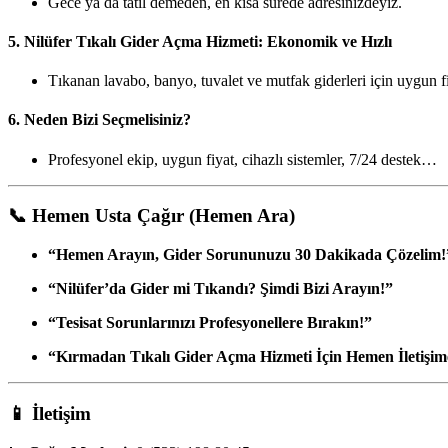
Gece ya da tatil demeden, en kısa sürede adresinizdeyiz.
5.
Nilüfer Tıkalı Gider Açma Hizmeti: Ekonomik ve Hızlı
Tıkanan lavabo, banyo, tuvalet ve mutfak giderleri için uygun f
6.
Neden Bizi Seçmelisiniz?
Profesyonel ekip, uygun fiyat, cihazlı sistemler, 7/24 destek…
📞
Hemen Usta Çağır (Hemen Ara)
“Hemen Arayın, Gider Sorununuzu 30 Dakikada Çözelim!
“Nilüfer’da Gider mi Tıkandı? Şimdi Bizi Arayın!”
“Tesisat Sorunlarınızı Profesyonellere Bırakın!”
“Kırmadan Tıkalı Gider Açma Hizmeti İçin Hemen İletişim
📱
İletişim