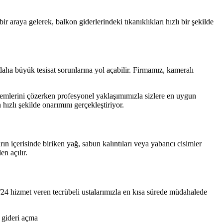
araya gelerek, balkon giderlerindeki tıkanıklıkları hızlı bir şekilde
aha büyük tesisat sorunlarına yol açabilir. Firmamız, kameralı
lemlerini çözerken profesyonel yaklaşımımızla sizlere en uygun
ızlı şekilde onarımını gerçekleştiriyor.
n içerisinde biriken yağ, sabun kalıntıları veya yabancı cisimler
n açılır.
7/24 hizmet veren tecrübeli ustalarımızla en kısa sürede müdahalede
t gideri açma