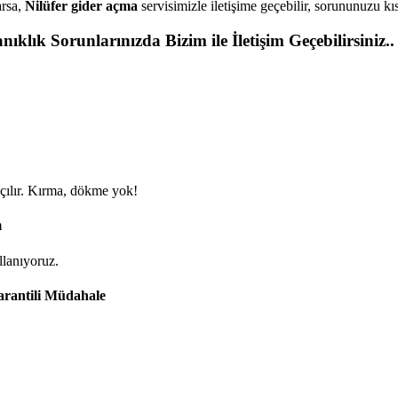
arsa,
Nilüfer gider açma
servisimizle iletişime geçebilir, sorununuzu kıs
klık Sorunlarınızda Bizim ile İletişim Geçebilirsiniz..
 açılır. Kırma, dökme yok!
m
llanıyoruz.
arantili Müdahale