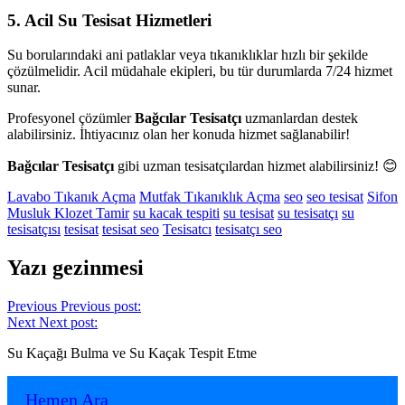
5. Acil Su Tesisat Hizmetleri
Su borularındaki ani patlaklar veya tıkanıklıklar hızlı bir şekilde
çözülmelidir. Acil müdahale ekipleri, bu tür durumlarda 7/24 hizmet
sunar.
Profesyonel çözümler
Bağcılar Tesisatçı
uzmanlardan destek
alabilirsiniz. İhtiyacınız olan her konuda hizmet sağlanabilir!
Bağcılar Tesisatçı
gibi uzman tesisatçılardan hizmet alabilirsiniz! 😊
Lavabo Tıkanık Açma
Mutfak Tıkanıklık Açma
seo
seo tesisat
Sifon
Musluk Klozet Tamir
su kacak tespiti
su tesisat
su tesisatçı
su
tesisatçısı
tesisat
tesisat seo
Tesisatcı
tesisatçı seo
Yazı gezinmesi
Previous
Previous post:
Next
Next post:
Su Kaçağı Bulma ve Su Kaçak Tespit Etme
Hemen Ara