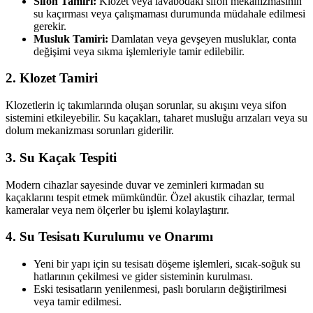
Sifon Tamiri:
Klozet veya lavabodaki sifon mekanizmasının
su kaçırması veya çalışmaması durumunda müdahale edilmesi
gerekir.
Musluk Tamiri:
Damlatan veya gevşeyen musluklar, conta
değişimi veya sıkma işlemleriyle tamir edilebilir.
2. Klozet Tamiri
Klozetlerin iç takımlarında oluşan sorunlar, su akışını veya sifon
sistemini etkileyebilir. Su kaçakları, taharet musluğu arızaları veya su
dolum mekanizması sorunları giderilir.
3. Su Kaçak Tespiti
Modern cihazlar sayesinde duvar ve zeminleri kırmadan su
kaçaklarını tespit etmek mümkündür. Özel akustik cihazlar, termal
kameralar veya nem ölçerler bu işlemi kolaylaştırır.
4. Su Tesisatı Kurulumu ve Onarımı
Yeni bir yapı için su tesisatı döşeme işlemleri, sıcak-soğuk su
hatlarının çekilmesi ve gider sisteminin kurulması.
Eski tesisatların yenilenmesi, paslı boruların değiştirilmesi
veya tamir edilmesi.