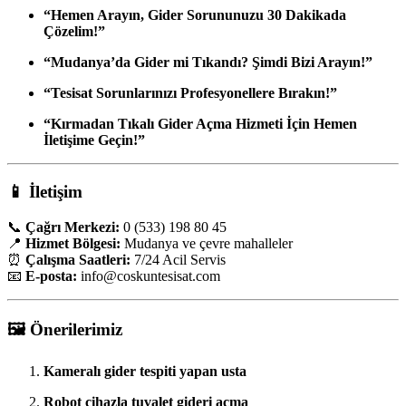
“Hemen Arayın, Gider Sorununuzu 30 Dakikada
Çözelim!”
“Mudanya’da Gider mi Tıkandı? Şimdi Bizi Arayın!”
“Tesisat Sorunlarınızı Profesyonellere Bırakın!”
“Kırmadan Tıkalı Gider Açma Hizmeti İçin Hemen
İletişime Geçin!”
📱
İletişim
📞
Çağrı Merkezi:
0 (533) 198 80 45
📍
Hizmet Bölgesi:
Mudanya ve çevre mahalleler
⏰
Çalışma Saatleri:
7/24 Acil Servis
📧
E-posta:
info
@coskuntesisat.com
🖼️
Önerilerimiz
Kameralı gider tespiti yapan usta
Robot cihazla tuvalet gideri açma