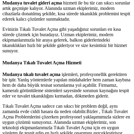
Mudanya tuvalet gideri açma
hizmeti ile bu tür can sıkıcı sorunlar
artık geçmişte kalıyor. Alanında uzman ekiplerimiz, modern
cihazlarla donatılmış şekilde, kısa sürede tıkanıklık problemini tespit
ederek kalıcı çözümler sunmaktadır.
Evinizin Tıkalı Tuvalet Açma gibi yaşadığınız sorunları en kısa
sürede çözmek için buradayız. Uzman ekiplerimiz, modern
ekipmanlarımızla bir araya gelerek, balkon giderlerindeki
tıkanıklıkları hızlı bir şekilde gideriyor ve size kesintisiz bir hizmet
sunuyor.
Mudanya Tıkalı Tuvalet Açma Hizmeti
Mudanya tıkalı tuvalet açma
işlemleri, profesyonellik gerektiren
bir iştir. Yanlış yöntemlerle yapılan müdahaleler hem zaman kaybına
hem de daha büyük tesisat sorunlarına yol açabilir. Firmamız,
kameralı görüntüleme sistemleri sayesinde sorunun kaynağını tespit
eder ve tuvalet tıkanıklığını kırmadan, dökmeden giderir.
Tıkalı Tuvalet Açma sadece can sıkıcı bir problem değil, aynı
zamanda evde ciddi hasara da neden olabilir.Bizler , Tıkalı Tuvalet
Açma Problemlerini çözerken profesyonel yaklaşımımızla sizlere en
uygun çözümü sunuyoruz. Alanında uzman ekiplerimiz, son
teknoloji ekipmanlarımızla Tıkalı Tuvalet Açma için en uygun
yönletm ile tespit edip en hızlı şekilde onarımını gerçekleştiriyor.