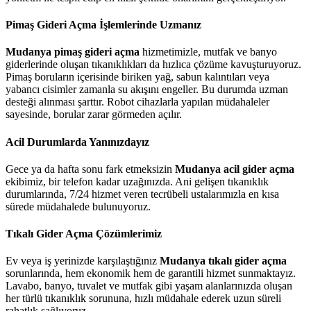
Pimaş Gideri Açma İşlemlerinde Uzmanız
Mudanya pimaş gideri açma
hizmetimizle, mutfak ve banyo
giderlerinde oluşan tıkanıklıkları da hızlıca çözüme kavuşturuyoruz.
Pimaş boruların içerisinde biriken yağ, sabun kalıntıları veya
yabancı cisimler zamanla su akışını engeller. Bu durumda uzman
desteği alınması şarttır. Robot cihazlarla yapılan müdahaleler
sayesinde, borular zarar görmeden açılır.
Acil Durumlarda Yanınızdayız
Gece ya da hafta sonu fark etmeksizin
Mudanya acil gider açma
ekibimiz, bir telefon kadar uzağınızda. Ani gelişen tıkanıklık
durumlarında, 7/24 hizmet veren tecrübeli ustalarımızla en kısa
sürede müdahalede bulunuyoruz.
Tıkalı Gider Açma Çözümlerimiz
Ev veya iş yerinizde karşılaştığınız
Mudanya tıkalı gider açma
sorunlarında, hem ekonomik hem de garantili hizmet sunmaktayız.
Lavabo, banyo, tuvalet ve mutfak gibi yaşam alanlarınızda oluşan
her türlü tıkanıklık sorununa, hızlı müdahale ederek uzun süreli
rahatlık sağlıyoruz.