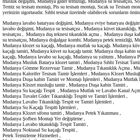
musluk değişimi, Mudanya gider temizliği, Mudanya su tesisatçısı, Soğ
Temiz su tesisatı montajı, Pis su tesisatı montajı, Sıcak su Tesisatı mo
yerinizin sigortasıdır. Sıhhi tesisat üzerinde olabilecek sorunların önü
Mudanya lavabo bataryası değişimi, Mudanya eviye bataryası değişi
lavabo değişimi, Mudanya su tesisatçısı , Mudanya küvet tıkanıklığı
tesisatçısı , Mudanya duş teknesi tıkanıklık açma , Mudanya duşa 
su tesisatçısı, Mudanya doğalgaz kombi. Mudanya petek temizliği, M
Mudanya klozet su kaçağı, Mudanya mutfak su kaçağı. Mudanya küvet
kaçağı tamiri, Mudanya küvet su kaçağı tamir. Mudanya duşa kabin 
kaçağı, Mudanya lavabo su kaçağı, Mudanya su yalıtımı , Mudanya
Mudanya Musluk Batarya klozet tamiri , Mudanya Sıhhi Tesisat Tamir 
Mudanya Gömme Rezervuar Tamir , Mudanya Tıkanıklık Açma , Muda
Mudanya Kalorifer Tesisatı Tamir İşlemleri , Mudanya Klozet Musluğ
Mudanya Duşa kabin Tamiri ve Montajı İşlemleri , Mudanya Mutfak 
Mudanya Klozet musluğu tamir , Mudanya Duşa kabin Tamiri ,
Mudanya Su kaçağı Tespit , Mudanya Mutfak ve Lavabo Kanal Açma 
Mudanya Tuvalet Gider Tıkanıklığı Tespiti ve Tamiri İşlemleri ,
Mudanya Lavabo Tıkanıklığı Tespit ve Tamiri İşlemleri ,
Mudanya Su Kaçağı Tespiti İşlemleri ,
Mudanya Klozet sifonu tamiri , Mudanya Petek Yıkanması ,
Mudanya Şofben Montajı Yer değiştirme ,
Mudanya Lavabo tıkanıklığı Tespit Tamiri ,
Mudanya Noktasal Su kaçağı Tespiti ,
Petek Temizleme Hizmetleri ,