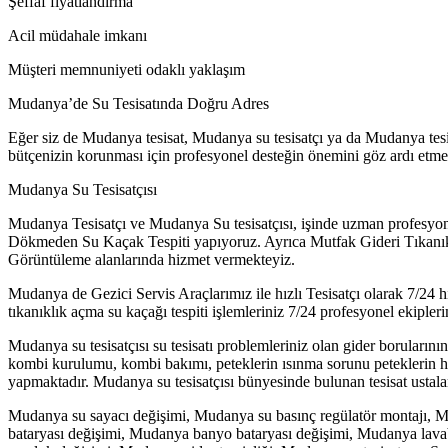
Şeffaf fiyatlandırma
Acil müdahale imkanı
Müşteri memnuniyeti odaklı yaklaşım
Mudanya’de Su Tesisatında Doğru Adres
Eğer siz de Mudanya tesisat, Mudanya su tesisatçı ya da Mudanya tesis
bütçenizin korunması için profesyonel desteğin önemini göz ardı etme
Mudanya Su Tesisatçısı
Mudanya Tesisatçı ve Mudanya Su tesisatçısı, işinde uzman profesyon
Dökmeden Su Kaçak Tespiti yapıyoruz. Ayrıca Mutfak Gideri Tıkanıklı
Görüntüleme alanlarında hizmet vermekteyiz.
Mudanya de Gezici Servis Araçlarımız ile hızlı Tesisatçı olarak 7/24
tıkanıklık açma su kaçağı tespiti işlemleriniz 7/24 profesyonel ekipler
Mudanya su tesisatçısı su tesisatı problemleriniz olan gider borularının
kombi kurulumu, kombi bakımı, peteklerin ısınma sorunu peteklerin hava
yapmaktadır. Mudanya su tesisatçısı bünyesinde bulunan tesisat ustaları 
Mudanya su sayacı değişimi, Mudanya su basınç regülatör montajı, 
bataryası değişimi, Mudanya banyo bataryası değişimi, Mudanya lavab