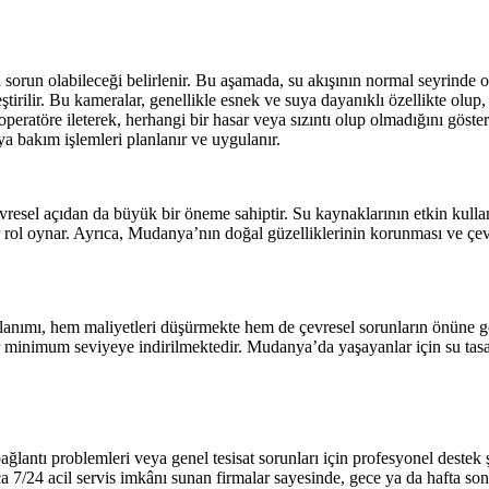
 sorun olabileceği belirlenir. Bu aşamada, su akışının normal seyrinde o
ştirilir. Bu kameralar, genellikle esnek ve suya dayanıklı özellikte olu
eratöre ileterek, herhangi bir hasar veya sızıntı olup olmadığını gösteri
ya bakım işlemleri planlanır ve uygulanır.
esel açıdan da büyük bir öneme sahiptir. Su kaynaklarının etkin kullanı
ir rol oynar. Ayrıca, Mudanya’nın doğal güzelliklerinin korunması ve çevr
ullanımı, hem maliyetleri düşürmekte hem de çevresel sorunların önüne g
nlar minimum seviyeye indirilmektedir. Mudanya’da yaşayanlar için su ta
 bağlantı problemleri veya genel tesisat sorunları için profesyonel deste
ca 7/24 acil servis imkânı sunan firmalar sayesinde, gece ya da hafta s