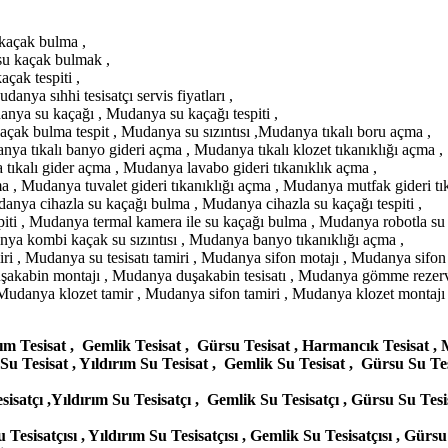
kaçak bulma ,
u kaçak bulmak ,
çak tespiti ,
anya sıhhi tesisatçı servis fiyatları ,
danya su kaçağı , Mudanya su kaçağı tespiti ,
ak bulma tespit , Mudanya su sızıntısı ,Mudanya tıkalı boru açma ,
ya tıkalı banyo gideri açma , Mudanya tıkalı klozet tıkanıklığı açma ,
tıkalı gider açma , Mudanya lavabo gideri tıkanıklık açma ,
 , Mudanya tuvalet gideri tıkanıklığı açma , Mudanya mutfak gideri tı
anya cihazla su kaçağı bulma , Mudanya cihazla su kaçağı tespiti ,
ti , Mudanya termal kamera ile su kaçağı bulma , Mudanya robotla su k
a kombi kaçak su sızıntısı , Mudanya banyo tıkanıklığı açma ,
, Mudanya su tesisatı tamiri , Mudanya sifon motajı , Mudanya sifon t
şakabin montajı , Mudanya duşakabin tesisatı , Mudanya gömme rezerv
danya klozet tamir , Mudanya sifon tamiri , Mudanya klozet montajı 
ırım Tesisat , Gemlik Tesisat , Gürsu Tesisat , Harmancık Tesisat 
Su Tesisat , Yıldırım Su Tesisat , Gemlik Su Tesisat , Gürsu Su T
isatçı ,Yıldırım Su Tesisatçı , Gemlik Su Tesisatçı , Gürsu Su Tes
Tesisatçısı , Yıldırım Su Tesisatçısı , Gemlik Su Tesisatçısı , Gür