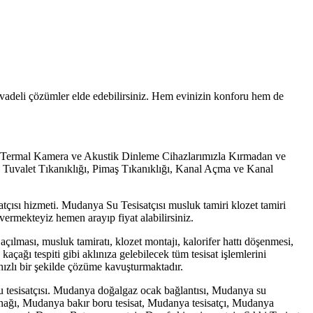
n vadeli çözümler elde edebilirsiniz. Hem evinizin konforu hem de
ız .Termal Kamera ve Akustik Dinleme Cihazlarımızla Kırmadan ve
 Tuvalet Tıkanıklığı, Pimaş Tıkanıklığı, Kanal Açma ve Kanal
tçısı hizmeti. Mudanya Su Tesisatçısı musluk tamiri klozet tamiri
vermekteyiz hemen arayıp fiyat alabilirsiniz.
 açılması, musluk tamiratı, klozet montajı, kalorifer hattı döşenmesi,
çağı tespiti gibi aklınıza gelebilecek tüm tesisat işlemlerini
i hızlı bir şekilde çözüme kavuşturmaktadır.
 tesisatçısı. Mudanya doğalgaz ocak bağlantısı, Mudanya su
nağı, Mudanya bakır boru tesisat, Mudanya tesisatçı, Mudanya