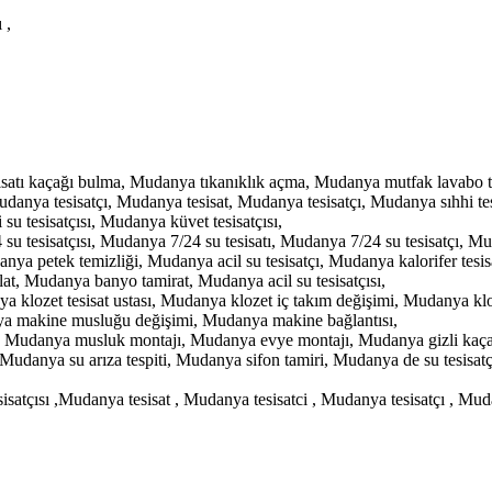
 ,
satı kaçağı bulma, Mudanya tıkanıklık açma, Mudanya mutfak lavabo t
danya tesisatçı, Mudanya tesisat, Mudanya tesisatçı, Mudanya sıhhi tes
 su tesisatçısı, Mudanya küvet tesisatçısı,
su tesisatçısı, Mudanya 7/24 su tesisatı, Mudanya 7/24 su tesisatçı, Mu
nya petek temizliği, Mudanya acil su tesisatçı, Mudanya kalorifer tesis
, Mudanya banyo tamirat, Mudanya acil su tesisatçısı,
klozet tesisat ustası, Mudanya klozet iç takım değişimi, Mudanya klo
anya makine musluğu değişimi, Mudanya makine bağlantısı,
ı, Mudanya musluk montajı, Mudanya evye montajı, Mudanya gizli kaçak 
 Mudanya su arıza tespiti, Mudanya sifon tamiri, Mudanya de su tesisat
i , su tesisatçısı ,Mudanya tesisat , Mudanya tesisatci , Mudanya tesisatçı , 