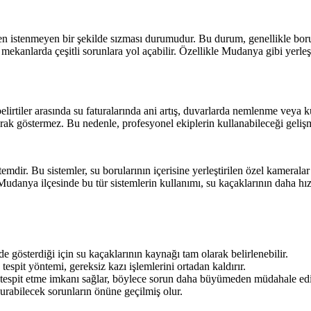
den istenmeyen bir şekilde sızması durumudur. Bu durum, genellikle borul
mekanlarda çeşitli sorunlara yol açabilir. Özellikle Mudanya gibi yerl
 belirtiler arasında su faturalarında ani artış, duvarlarda nemlenme veya 
larak göstermez. Bu nedenle, profesyonel ekiplerin kullanabileceği gelişm
temdir. Bu sistemler, su borularının içerisine yerleştirilen özel kamerala
udanya ilçesinde bu tür sistemlerin kullanımı, su kaçaklarının daha hızlı
 gösterdiği için su kaçaklarının kaynağı tam olarak belirlenebilir.
espit yöntemi, gereksiz kazı işlemlerini ortadan kaldırır.
de tespit etme imkanı sağlar, böylece sorun daha büyümeden müdahale edil
urabilecek sorunların önüne geçilmiş olur.