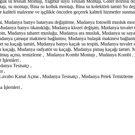
uk su tesisatı Montajı, Yağmur suyu Tesisatı Montajı, Gider Borusu döş
ntajı, su montajı, Bina su kolluk montajı, Bina su kolektörü tamiri Su de
ne kaliteli malzeme ve işçilikle önceden geçerek kaliteli hizmetler sunmak
mi, Mudanya banyo bataryası değiştirme, Mudanya fotoselli musluk m
, Mudanya banyo tıkanıklığı, Mudanya klozet değişim, Mudanya tuvalet
kabin, Mudanya taharet musluğu, Mudanya ara musluk, Mudanya su say
udanya çamaşır makinesi bağlantısı, Mudanya bulaşık makinesi bağlant
 su kaçağı tamiri, Mudanya banyo kaçak su tespiti, Mudanya tuvalet 
su kaçağı, Mudanya radyatör su kaçağı. Mudanya pimaş kaçağı tamiri.
 Pimaş açma, temizleme , Mudanya Kombi Montajı , Mudanya Kombi ,
İşlemleri ,
nya Tesisatçı ,
u ,
Lavabo Kanal Açma , Mudanya Tesisatçı , Mudanya Petek Temizleme ,
İşlemleri ,