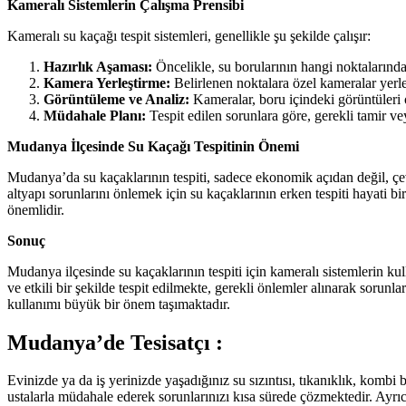
Kameralı Sistemlerin Çalışma Prensibi
Kameralı su kaçağı tespit sistemleri, genellikle şu şekilde çalışır:
Hazırlık Aşaması:
Öncelikle, su borularının hangi noktalarında
Kamera Yerleştirme:
Belirlenen noktalara özel kameralar yerle
Görüntüleme ve Analiz:
Kameralar, boru içindeki görüntüleri op
Müdahale Planı:
Tespit edilen sorunlara göre, gerekli tamir ve
Mudanya İlçesinde Su Kaçağı Tespitinin Önemi
Mudanya’da su kaçaklarının tespiti, sadece ekonomik açıdan değil, çevr
altyapı sorunlarını önlemek için su kaçaklarının erken tespiti hayati b
önemlidir.
Sonuç
Mudanya ilçesinde su kaçaklarının tespiti için kameralı sistemlerin k
ve etkili bir şekilde tespit edilmekte, gerekli önlemler alınarak soru
kullanımı büyük bir önem taşımaktadır.
Mudanya’de Tesisatçı :
Evinizde ya da iş yerinizde yaşadığınız su sızıntısı, tıkanıklık, kombi
ustalarla müdahale ederek sorunlarınızı kısa sürede çözmektedir. Ayrı