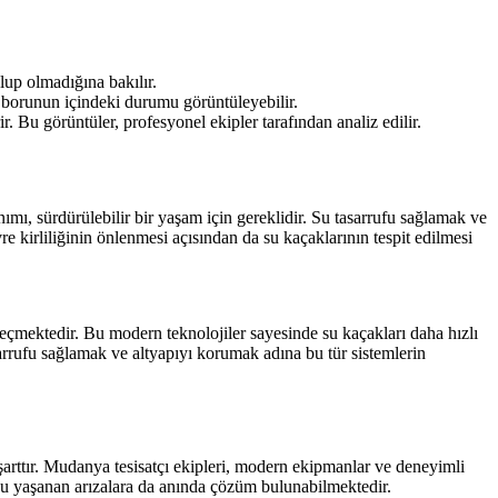
lup olmadığına bakılır.
p, borunun içindeki durumu görüntüleyebilir.
r. Bu görüntüler, profesyonel ekipler tarafından analiz edilir.
mı, sürdürülebilir bir yaşam için gereklidir. Su tasarrufu sağlamak ve
e kirliliğinin önlenmesi açısından da su kaçaklarının tespit edilmesi
eçmektedir. Bu modern teknolojiler sayesinde su kaçakları daha hızlı
sarrufu sağlamak ve altyapıyı korumak adına bu tür sistemlerin
k şarttır. Mudanya tesisatçı ekipleri, modern ekipmanlar ve deneyimli
onu yaşanan arızalara da anında çözüm bulunabilmektedir.