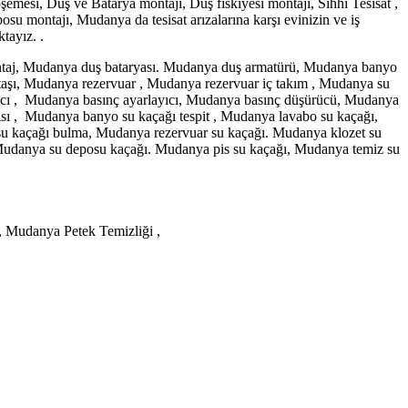
emesi, Duş ve Batarya montajı, Duş fıskiyesi montajı, Sıhhi Tesisat ,
posu montajı, Mudanya da tesisat arızalarına karşı evinizin ve iş
tayız. .
ontaj, Mudanya duş bataryası. Mudanya duş armatürü, Mudanya banyo
 taşı, Mudanya rezervuar , Mudanya rezervuar iç takım , Mudanya su
acı , Mudanya basınç ayarlayıcı, Mudanya basınç düşürücü, Mudanya
ısı , Mudanya banyo su kaçağı tespit , Mudanya lavabo su kaçağı,
su kaçağı bulma, Mudanya rezervuar su kaçağı. Mudanya klozet su
 Mudanya su deposu kaçağı. Mudanya pis su kaçağı, Mudanya temiz su
 Mudanya Petek Temizliği ,