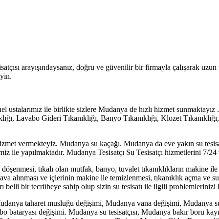
atçısı arayışındaysanız, doğru ve güvenilir bir firmayla çalışarak uzu
yin.
el ustalarımız ile birlikte sizlere Mudanya de hızlı hizmet sunmaktay
ğı, Lavabo Gideri Tıkanıklığı, Banyo Tıkanıklığı, Klozet Tıkanıklığı,
 hizmet vermekteyiz. Mudanya su kaçağı. Mudanya da eve yakın su tesisa
imiz ile yapılmaktadır. Mudanya Tesisatçı Su Tesisatçı hizmetlerini 7/24 
 döşenmesi, tıkalı olan mutfak, banyo, tuvalet tıkanıklıkların makine ile
 alınması ve içlerinin makine ile temizlenmesi, tıkanıklık açma ve su ka
belli bir tecrübeye sahip olup sizin su tesisatı ile ilgili problemleriniz
Mudanya taharet musluğu değişimi, Mudanya vana değişimi, Mudanya su
o bataryası değişimi. Mudanya su tesisatçısı, Mudanya bakır boru kay