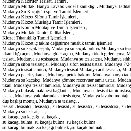
Mudanya Kalorifer Tesisatı Tamiri ,
Mudanya Mutfak, Banyo Lavabo Gider tıkanıklığı , Mudanya Tadilatı
Mudanya Su Kaçağı Tespit ve Tamiri İşlemleri ,
Mudanya Klozet Sifonu Tamir İşlemleri ,
Mudanya Klozet Musluğu Tamir İşlemleri ,
Mudanya Kombi Montajı ve Tamiri İşlemleri ,
Mudanya Mutfak Tamiri Tadilat İşleri ,
Klozet Tıkanıklığı Tamiri İşlemleri ,
Mudanya Klozet iç takım değiştirme musluk tamiri işlemleri ,
Mudanya su kaçak tespiti, Mudanya su kaçak bulma, Mudanya su tesi
tıkanıklığı açma, Mudanya gider açma, Mudanya tıkalı gider açma, Mu
tesisatı, Mudanya su tesisatçısı, Mudanya su tesisatçısı, Mudanya sıhhi
Mudanya sifon tesisatçısı, Mudanya sifon tesisat ustası, Mudanya 7/24 
Mudanya tesisat tamirci, Mudanya tesisat Mudanya acil tesisatçı, Muda
Mudanya petek yıkama, Mudanya petek bakımı, Mudanya banyo tadilat
Mudanya su kaçakçı, Mudanya gömme rezervuar tamir ustası, Mudanya 
tıkalı, Mudanya tesisat tamircisi, Mudanya su tesisat tamircisi, Mud
Mudanya bulaşık makinesi bağlantısı, Mudanya su tesisat tamir ustas
ustası, Mudanya yakınlarında su tesisatçısı, Mudanya lavabo montajı,
duş başlığı montajı, Mudanya ta tesisatçı ,
tesisat , tesisatci , tesisatçı , su tesisat , su tesisatci , su tesisatcis
Mudanya su tesisatçısı ,
su kacagi ,su kaçağı ,su kaçak ,
su kacagi bulma ,su kaçağı bulma ,su kaçak bulma ,
su kacagi bulmak ,su kaçağı bulmak ,su kaçak bulmak ,