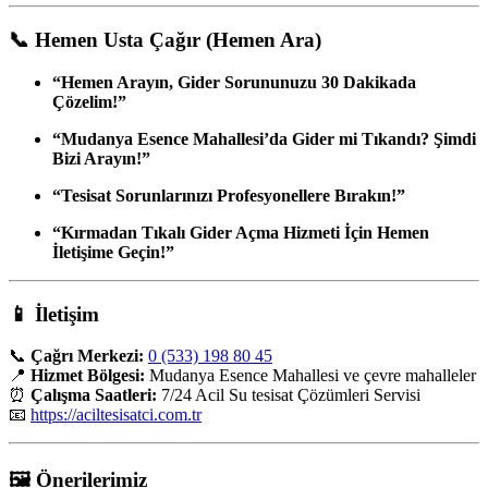
📞
Hemen Usta Çağır (Hemen Ara)
“Hemen Arayın, Gider Sorununuzu 30 Dakikada
Çözelim!”
“Mudanya Esence Mahallesi’da Gider mi Tıkandı? Şimdi
Bizi Arayın!”
“Tesisat Sorunlarınızı Profesyonellere Bırakın!”
“Kırmadan Tıkalı Gider Açma Hizmeti İçin Hemen
İletişime Geçin!”
📱
İletişim
📞
Çağrı Merkezi:
0 (533) 198 80 45
📍
Hizmet Bölgesi:
Mudanya Esence Mahallesi ve çevre mahalleler
⏰
Çalışma Saatleri:
7/24 Acil Su tesisat Çözümleri Servisi
📧
https://aciltesisatci.com.tr
🖼️
Önerilerimiz