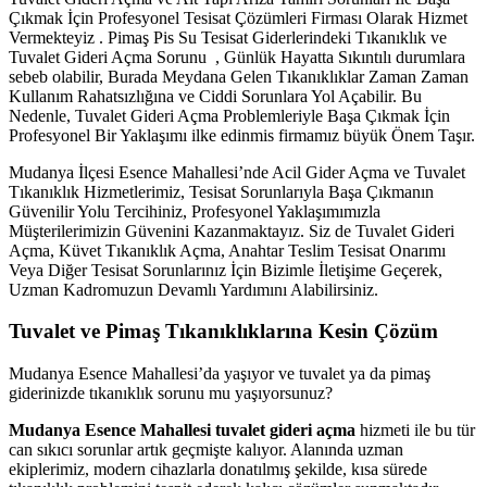
Çıkmak İçin Profesyonel Tesisat Çözümleri Firması Olarak Hizmet
Vermekteyiz . Pimaş Pis Su Tesisat Giderlerindeki Tıkanıklık ve
Tuvalet Gideri Açma Sorunu , Günlük Hayatta Sıkıntılı durumlara
sebeb olabilir, Burada Meydana Gelen Tıkanıklıklar Zaman Zaman
Kullanım Rahatsızlığına ve Ciddi Sorunlara Yol Açabilir. Bu
Nedenle, Tuvalet Gideri Açma Problemleriyle Başa Çıkmak İçin
Profesyonel Bir Yaklaşımı ilke edinmis firmamız büyük Önem Taşır.
Mudanya İlçesi Esence Mahallesi’nde Acil Gider Açma ve Tuvalet
Tıkanıklık Hizmetlerimiz, Tesisat Sorunlarıyla Başa Çıkmanın
Güvenilir Yolu Tercihiniz, Profesyonel Yaklaşımımızla
Müşterilerimizin Güvenini Kazanmaktayız. Siz de Tuvalet Gideri
Açma, Küvet Tıkanıklık Açma, Anahtar Teslim Tesisat Onarımı
Veya Diğer Tesisat Sorunlarınız İçin Bizimle İletişime Geçerek,
Uzman Kadromuzun Devamlı Yardımını Alabilirsiniz.
Tuvalet ve Pimaş Tıkanıklıklarına Kesin Çözüm
Mudanya Esence Mahallesi’da yaşıyor ve tuvalet ya da pimaş
giderinizde tıkanıklık sorunu mu yaşıyorsunuz?
Mudanya Esence Mahallesi tuvalet gideri açma
hizmeti ile bu tür
can sıkıcı sorunlar artık geçmişte kalıyor. Alanında uzman
ekiplerimiz, modern cihazlarla donatılmış şekilde, kısa sürede