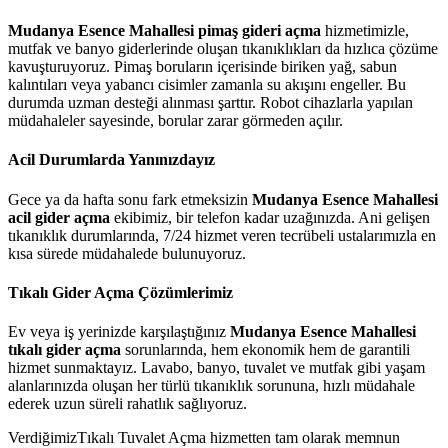
Mudanya Esence Mahallesi pimaş gideri açma
hizmetimizle,
mutfak ve banyo giderlerinde oluşan tıkanıklıkları da hızlıca çözüme
kavuşturuyoruz. Pimaş boruların içerisinde biriken yağ, sabun
kalıntıları veya yabancı cisimler zamanla su akışını engeller. Bu
durumda uzman desteği alınması şarttır. Robot cihazlarla yapılan
müdahaleler sayesinde, borular zarar görmeden açılır.
Acil Durumlarda Yanınızdayız
Gece ya da hafta sonu fark etmeksizin
Mudanya Esence Mahallesi
acil gider açma
ekibimiz, bir telefon kadar uzağınızda. Ani gelişen
tıkanıklık durumlarında, 7/24 hizmet veren tecrübeli ustalarımızla en
kısa sürede müdahalede bulunuyoruz.
Tıkalı Gider Açma Çözümlerimiz
Ev veya iş yerinizde karşılaştığınız
Mudanya Esence Mahallesi
tıkalı gider açma
sorunlarında, hem ekonomik hem de garantili
hizmet sunmaktayız. Lavabo, banyo, tuvalet ve mutfak gibi yaşam
alanlarınızda oluşan her türlü tıkanıklık sorununa, hızlı müdahale
ederek uzun süreli rahatlık sağlıyoruz.
VerdiğimizTıkalı Tuvalet Açma hizmetten tam olarak memnun