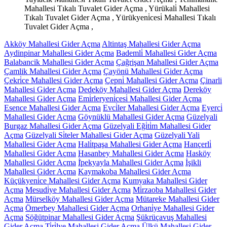
Mahallesi Tıkalı Tuvalet Gider Açma , Yürükali̇ Mahallesi
Tıkalı Tuvalet Gider Açma , Yürükyeni̇cesi̇ Mahallesi Tıkalı
Tuvalet Gider Açma ,
Akköy Mahallesi Gider Açma
Altintaş Mahallesi Gider Açma
Aydinpinar Mahallesi Gider Açma
Bademli̇ Mahallesi Gider Açma
Balabancik Mahallesi Gider Açma
Çağrişan Mahallesi Gider Açma
Çamlik Mahallesi Gider Açma
Çayönü Mahallesi Gider Açma
Çekri̇ce Mahallesi Gider Açma
Çepni̇ Mahallesi Gider Açma
Çinarli
Mahallesi Gider Açma
Dedeköy Mahallesi Gider Açma
Dereköy
Mahallesi Gider Açma
Emi̇rleryeni̇cesi̇ Mahallesi Gider Açma
Esence Mahallesi Gider Açma
Evci̇ler Mahallesi Gider Açma
Eyerci̇
Mahallesi Gider Açma
Göynüklü Mahallesi Gider Açma
Güzelyali
Burgaz Mahallesi Gider Açma
Güzelyali Eği̇ti̇m Mahallesi Gider
Açma
Güzelyali Si̇teler Mahallesi Gider Açma
Güzelyali Yali
Mahallesi Gider Açma
Hali̇tpaşa Mahallesi Gider Açma
Hançerli̇
Mahallesi Gider Açma
Hasanbey Mahallesi Gider Açma
Hasköy
Mahallesi Gider Açma
İ̇pekyayla Mahallesi Gider Açma
İşikli
Mahallesi Gider Açma
Kaymakoba Mahallesi Gider Açma
Küçükyeni̇ce Mahallesi Gider Açma
Kumyaka Mahallesi Gider
Açma
Mesudi̇ye Mahallesi Gider Açma
Mi̇rzaoba Mahallesi Gider
Açma
Mürselköy Mahallesi Gider Açma
Mütareke Mahallesi Gider
Açma
Ömerbey Mahallesi Gider Açma
Orhani̇ye Mahallesi Gider
Açma
Söğütpinar Mahallesi Gider Açma
Şükrüçavuş Mahallesi
Gider Açma
Ti̇ri̇lye Mahallesi Gider Açma
Ülkü Mahallesi Gider