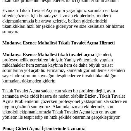
tıkanıklık problemini tespit ederek kalıcı çözümler sunmaktadır.
Evinizin Tıkalı Tuvalet Açma gibi yaşadığınız sorunları en kısa
sürede çözmek için buradayız. Uzman ekiplerimiz, modern
ekipmanlarımızla bir araya gelerek, balkon giderlerindeki
tıkanıklıkları hızlı bir şekilde gideriyor ve size kesintisiz bir hizmet
sunuyor.
Mudanya Esence Mahallesi Tıkalı Tuvalet Açma Hizmeti
Mudanya Esence Mahallesi tıkalı tuvalet açma
işlemleri,
profesyonellik gerektiren bir iştir. Yanlış yöntemlerle yapılan
müdahaleler hem zaman kaybına hem de daha büyük tesisat
sorunlarına yol açabilir. Firmamız, kameralı görüntüleme sistemleri
sayesinde sorunun kaynağını tespit eder ve tuvalet tıkanıklığını
kırmadan, dökmeden giderir.
Tıkalı Tuvalet Açma sadece can sıkıcı bir problem değil, aynı
zamanda evde ciddi hasara da neden olabilir.Bizler , Tıkalı Tuvalet
Açma Problemlerini çözerken profesyonel yaklaşımımızla sizlere en
uygun çözümü sunuyoruz. Alanında uzman ekiplerimiz, son
teknoloji ekipmanlarımızla Tıkalı Tuvalet Açma için en uygun
yönletm ile tespit edip en hızlı şekilde onarımını gerçekleştiriyor.
Pimaş Gideri Açma İşlemlerinde Uzmanız