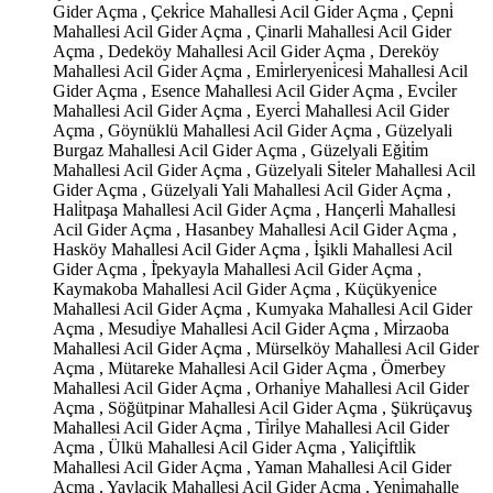
Gider Açma , Çekri̇ce Mahallesi Acil Gider Açma , Çepni̇
Mahallesi Acil Gider Açma , Çinarli Mahallesi Acil Gider
Açma , Dedeköy Mahallesi Acil Gider Açma , Dereköy
Mahallesi Acil Gider Açma , Emi̇rleryeni̇cesi̇ Mahallesi Acil
Gider Açma , Esence Mahallesi Acil Gider Açma , Evci̇ler
Mahallesi Acil Gider Açma , Eyerci̇ Mahallesi Acil Gider
Açma , Göynüklü Mahallesi Acil Gider Açma , Güzelyali
Burgaz Mahallesi Acil Gider Açma , Güzelyali Eği̇ti̇m
Mahallesi Acil Gider Açma , Güzelyali Si̇teler Mahallesi Acil
Gider Açma , Güzelyali Yali Mahallesi Acil Gider Açma ,
Hali̇tpaşa Mahallesi Acil Gider Açma , Hançerli̇ Mahallesi
Acil Gider Açma , Hasanbey Mahallesi Acil Gider Açma ,
Hasköy Mahallesi Acil Gider Açma , İşikli Mahallesi Acil
Gider Açma , İ̇pekyayla Mahallesi Acil Gider Açma ,
Kaymakoba Mahallesi Acil Gider Açma , Küçükyeni̇ce
Mahallesi Acil Gider Açma , Kumyaka Mahallesi Acil Gider
Açma , Mesudi̇ye Mahallesi Acil Gider Açma , Mi̇rzaoba
Mahallesi Acil Gider Açma , Mürselköy Mahallesi Acil Gider
Açma , Mütareke Mahallesi Acil Gider Açma , Ömerbey
Mahallesi Acil Gider Açma , Orhani̇ye Mahallesi Acil Gider
Açma , Söğütpinar Mahallesi Acil Gider Açma , Şükrüçavuş
Mahallesi Acil Gider Açma , Ti̇ri̇lye Mahallesi Acil Gider
Açma , Ülkü Mahallesi Acil Gider Açma , Yaliçi̇ftli̇k
Mahallesi Acil Gider Açma , Yaman Mahallesi Acil Gider
Açma , Yaylacik Mahallesi Acil Gider Açma , Yeni̇mahalle