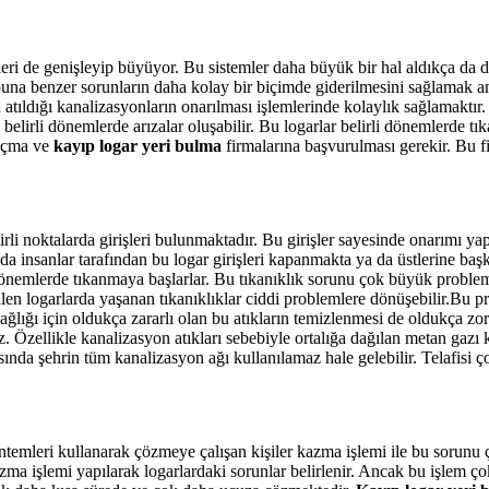
jeleri de genişleyip büyüyor. Bu sistemler daha büyük bir hal aldıkça d
buna benzer sorunların daha kolay bir biçimde giderilmesini sağlamak ama
ın atıldığı kanalizasyonların onarılması işlemlerinde kolaylık sağlamakt
lirli dönemlerde arızalar oluşabilir. Bu logarlar belirli dönemlerde tık
 açma ve
kayıp logar yeri bulma
firmalarına başvurulması gerekir. Bu 
rli noktalarda girişleri bulunmaktadır. Bu girişler sayesinde onarımı ya
 da insanlar tarafından bu logar girişleri kapanmakta ya da üstlerine baş
önemlerde tıkanmaya başlarlar. Bu tıkanıklık sorunu çok büyük problem
len logarlarda yaşanan tıkanıklıklar ciddi problemlere dönüşebilir.Bu p
 sağlığı için oldukça zararlı olan bu atıkların temizlenmesi de oldukça z
z. Özellikle kanalizasyon atıkları sebebiyle ortalığa dağılan metan gaz
rasında şehrin tüm kanalizasyon ağı kullanılamaz hale gelebilir. Telafisi
temleri kullanarak çözmeye çalışan kişiler kazma işlemi ile bu sorunu 
 işlemi yapılarak logarlardaki sorunlar belirlenir. Ancak bu işlem çok 