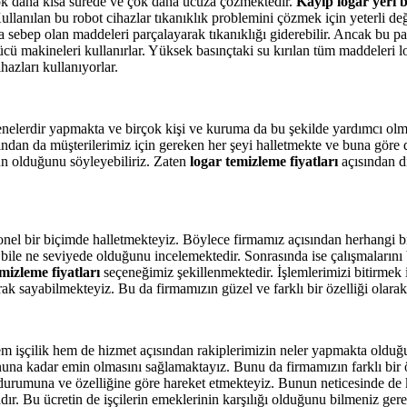
ok daha kısa sürede ve çok daha ucuza çözmektedir.
Kayıp logar yeri
ullanılan bu robot cihazlar tıkanıklık problemini çözmek için yeterli de
ğa sebep olan maddeleri parçalayarak tıkanıklığı giderebilir. Ancak bu p
tücü makineleri kullanırlar. Yüksek basınçtaki su kırılan tüm maddeler
hazları kullanıyorlar.
enelerdir yapmakta ve birçok kişi ve kuruma da bu şekilde yardımcı olm
çısından da müşterilerimiz için gereken her şeyi halletmekte ve buna gör
gun olduğunu söyleyebiliriz. Zaten
logar temizleme fiyatları
açısından d
onel bir biçimde halletmekteyiz. Böylece firmamız açısından herhangi bi
a bile ne seviyede olduğunu incelemektedir. Sonrasında ise çalışmalarını 
mizleme fiyatları
seçeneğimiz şekillenmektedir. İşlemlerimizi bitirmek içi
k sayabilmekteyiz. Bu da firmamızın güzel ve farklı bir özelliği olara
em işçilik hem de hizmet açısından rakiplerimizin neler yapmakta olduğ
na kadar emin olmasını sağlamaktayız. Bunu da firmamızın farklı bir öz
n durumuna ve özelliğine göre hareket etmekteyiz. Bunun neticesinde de 
adır. Bu ücretin de işçilerin emeklerinin karşılığı olduğunu bilmeniz ge