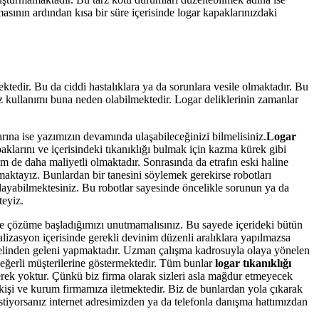
ının ardından kısa bir süre içerisinde logar kapaklarınızdaki
tedir. Bu da ciddi hastalıklara ya da sorunlara vesile olmaktadır. Bu
z kullanımı buna neden olabilmektedir. Logar deliklerinin zamanlar
ına ise yazımızın devamında ulaşabileceğinizi bilmelisiniz.
Logar
arını ve içerisindeki tıkanıklığı bulmak için kazma kürek gibi
 de daha maliyetli olmaktadır. Sonrasında da etrafın eski haline
pmaktayız. Bunlardan bir tanesini söylemek gerekirse robotları
anlayabilmektesiniz. Bu robotlar sayesinde öncelikle sorunun ya da
teyiz.
lde çözüme başladığımızı unutmamalısınız. Bu sayede içerideki bütün
alizasyon içerisinde gerekli devinim düzenli aralıklara yapılmazsa
 elinden geleni yapmaktadır. Uzman çalışma kadrosuyla olaya yönelen
değerli müşterilerine göstermektedir. Tüm bunlar
logar
tıkanıklığı
rek yoktur. Çünkü biz firma olarak sizleri asla mağdur etmeyecek
 kişi ve kurum firmamıza iletmektedir. Biz de bunlardan yola çıkarak
stiyorsanız internet adresimizden ya da telefonla danışma hattımızdan