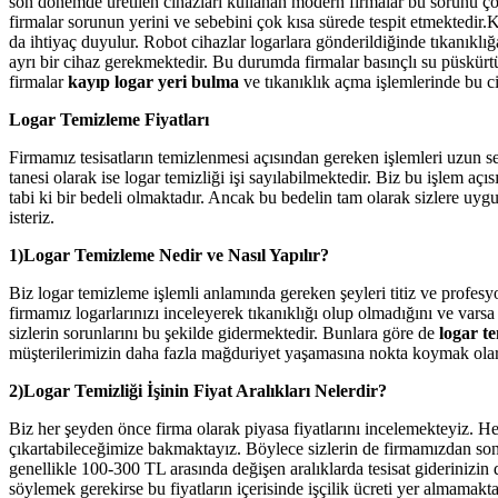
son dönemde üretilen cihazları kullanan modern firmalar bu sorunu ç
firmalar sorunun yerini ve sebebini çok kısa sürede tespit etmektedir.K
da ihtiyaç duyulur. Robot cihazlar logarlara gönderildiğinde tıkanıklı
ayrı bir cihaz gerekmektedir. Bu durumda firmalar basınçlı su püskür
firmalar
kayıp logar yeri bulma
ve tıkanıklık açma işlemlerinde bu ci
Logar Temizleme Fiyatları
Firmamız tesisatların temizlenmesi açısından gereken işlemleri uzun s
tanesi olarak ise logar temizliği işi sayılabilmektedir. Biz bu işlem a
tabi ki bir bedeli olmaktadır. Ancak bu bedelin tam olarak sizlere uy
isteriz.
1)Logar Temizleme Nedir ve Nasıl Yapılır?
Biz logar temizleme işlemli anlamında gereken şeyleri titiz ve profesy
firmamız logarlarınızı inceleyerek tıkanıklığı olup olmadığını ve vars
sizlerin sorunlarını bu şekilde gidermektedir. Bunlara göre de
logar te
müşterilerimizin daha fazla mağduriyet yaşamasına nokta koymak olara
2)Logar Temizliği İşinin Fiyat Aralıkları Nelerdir?
Biz her şeyden önce firma olarak piyasa fiyatlarını incelemekteyiz. H
çıkartabileceğimize bakmaktayız. Böylece sizlerin de firmamızdan sonu
genellikle 100-300 TL arasında değişen aralıklarda tesisat giderinizi
söylemek gerekirse bu fiyatların içerisinde işçilik ücreti yer almamakt