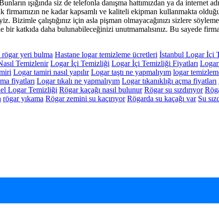
 Bunların ışığında siz de telefonla danışma hattımızdan ya da internet ad
ak firmamızın ne kadar kapsamlı ve kaliteli ekipman kullanmakta olduğunu
iz. Bizimle çalıştığınız için asla pişman olmayacağınızı sizlere söylemek
e bir katkıda daha bulunabileceğinizi unutmamalısınız. Bu sayede firmam
i rögar yeri bulma
Hastane logar temizleme ücretleri
İstanbul Logar İçi 
Nasıl Temizlenir
Logar İçi Temizliği
Logar İçi Temizliği Fiyatları
Logar 
miri
Logar tamiri nasıl yapılır
Logar taştı ne yapmalıyım
logar temizleme
ma fiyatları
Logar tıkalı ne yapmalıyım
Logar tıkanıklığı açma fiyatları
el Logar Temizliği
Rögar kaçağı nasıl bulunur
Rögar su sızdırıyor
Röga
a
rögar yıkama
Rögar zemini su kaçırıyor
Rögarda su kaçağı var
Su sızd