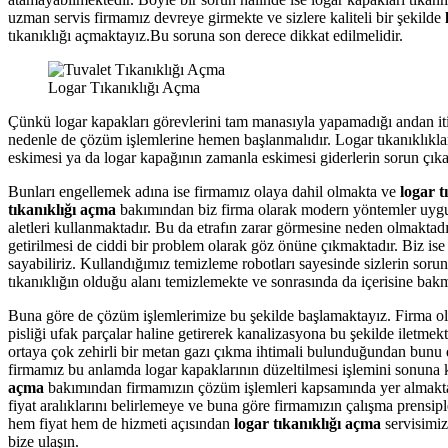
uzman servis firmamız devreye girmekte ve sizlere kaliteli bir şekilde
tıkanıklığı açmaktayız.Bu soruna son derece dikkat edilmelidir.
Logar Tıkanıklığı Açma
Çünkü logar kapakları görevlerini tam manasıyla yapamadığı andan itib
nedenle de çözüm işlemlerine hemen başlanmalıdır. Logar tıkanıklıklar
eskimesi ya da logar kapağının zamanla eskimesi giderlerin sorun çık
Bunları engellemek adına ise firmamız olaya dahil olmakta ve
logar t
tıkanıklığı açma
bakımından biz firma olarak modern yöntemler uygula
aletleri kullanmaktadır. Bu da etrafın zarar görmesine neden olmaktad
getirilmesi de ciddi bir problem olarak göz önüne çıkmaktadır. Biz ise 
sayabiliriz. Kullandığımız temizleme robotları sayesinde sizlerin sorun
tıkanıklığın olduğu alanı temizlemekte ve sonrasında da içerisine ba
Buna göre de çözüm işlemlerimize bu şekilde başlamaktayız. Firma olar
pisliği ufak parçalar haline getirerek kanalizasyona bu şekilde iletme
ortaya çok zehirli bir metan gazı çıkma ihtimali bulunduğundan bun
firmamız bu anlamda logar kapaklarının düzeltilmesi işlemini sonuna 
açma
bakımından firmamızın çözüm işlemleri kapsamında yer almaktadı
fiyat aralıklarını belirlemeye ve buna göre firmamızın çalışma prensi
hem fiyat hem de hizmeti açısından
logar tıkanıklığı açma
servisimiz
bize ulaşın.