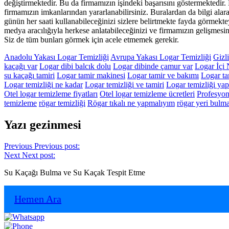
değiştirmektedir. Bu da firmamızın işindeki başarısını göstermektedir.
firmamızın imkanlarından yararlanabilirsiniz. Buralardan da bilgi alar
günün her saati kullanabileceğinizi sizlere belirtmekte fayda görmektey
medya aracılığıyla herkese anlatabileceğinizi ve firmamızın gelişmesin
Siz de tüm bunları görmek için acele etmemek gerekir.
Anadolu Yakası Logar Temizliği
Avrupa Yakası Logar Temizliği
Gizl
kaçağı var
Logar dibi balcık dolu
Logar dibinde çamur var
Logar İçi 
su kaçağı tamiri
Logar tamir makinesi
Logar tamir ve bakımı
Logar ta
Logar temizliği ne kadar
Logar temizliği ve tamiri
Logar temizliği yap
Otel logar temizleme fiyatları
Otel logar temizleme ücretleri
Profesyon
temizleme
rögar temizliği
Rögar tıkalı ne yapmalıyım
rögar yeri bulm
Yazı gezinmesi
Previous
Previous post:
Next
Next post:
Su Kaçağı Bulma ve Su Kaçak Tespit Etme
Hemen Ara