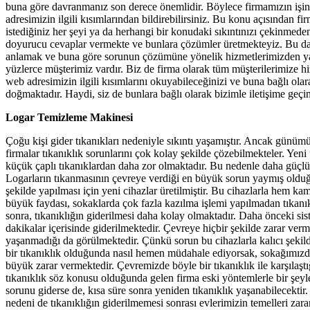
buna göre davranmanız son derece önemlidir. Böylece firmamızın işind
adresimizin ilgili kısımlarından bildirebilirsiniz. Bu konu açısından 
istediğiniz her şeyi ya da herhangi bir konudaki sıkıntınızı çekinmeden
doyurucu cevaplar vermekte ve bunlara çözümler üretmekteyiz. Bu 
anlamak ve buna göre sorunun çözümüne yönelik hizmetlerimizden yar
yüzlerce müşterimiz vardır. Biz de firma olarak tüm müşterilerimize h
web adresimizin ilgili kısımlarını okuyabileceğinizi ve buna bağlı ol
doğmaktadır. Haydi, siz de bunlara bağlı olarak bizimle iletişime geç
Logar Temizleme Makinesi
Çoğu kişi gider tıkanıkları nedeniyle sıkıntı yaşamıştır. Ancak günü
firmalar tıkanıklık sorunlarını çok kolay şekilde çözebilmekteler. Yeni
küçük çaplı tıkanıklardan daha zor olmaktadır. Bu nedenle daha güçlü 
Logarların tıkanmasının çevreye verdiği en büyük sorun yaymış olduğu
şekilde yapılması için yeni cihazlar üretilmiştir. Bu cihazlarla hem k
büyük faydası, sokaklarda çok fazla kazılma işlemi yapılmadan tıkanıkl
sonra, tıkanıklığın giderilmesi daha kolay olmaktadır. Daha önceki siste
dakikalar içerisinde giderilmektedir. Çevreye hiçbir şekilde zarar ve
yaşanmadığı da görülmektedir. Çünkü sorun bu cihazlarla kalıcı şekil
bir tıkanıklık olduğunda nasıl hemen müdahale ediyorsak, sokağımızdak
büyük zarar vermektedir. Çevremizde böyle bir tıkanıklık ile karşılaş
tıkanıklık söz konusu olduğunda gelen firma eski yöntemlerle bir şeyle
sorunu giderse de, kısa süre sonra yeniden tıkanıklık yaşanabilecekt
nedeni de tıkanıklığın giderilmemesi sonrası evlerimizin temelleri zar