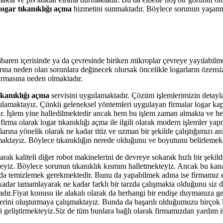
logar tıkanıklığı açma
hizmetini sunmaktadır. Böylece sorunun yaşanmas
aren içerisinde ya da çevresinde biriken mikroplar çevreye yayılabilmek
ına neden olan sorunlara değinecek olursak öncelikle logarların özensi
armasına neden olmaktadır.
ıkanıklığı açma
servisini uygulamaktadır. Çözüm işlemlerimizin detaylar
maktayız. Çünkü geleneksel yöntemleri uygulayan firmalar logar kapakl
ır. İşlem yine halledilmektedir ancak hem bu işlem zaman almakta ve hem
firma olarak logar tıkanıklığı açma ile ilgili olarak modern işlemler ya
larına yönelik olarak ne kadar titiz ve uzman bir şekilde çalıştığımızı 
kmaktayız. Böylece tıkanıklığın nerede olduğunu ve boyutunu belirlemek
ak kaliteli diğer robot makinelerini de devreye sokarak hızlı bir şeki
kteyiz. Böylece sorunun tıkanıklık kısmını halletmekteyiz. Ancak bu kan
u da temizlemek gerekmektedir. Bunu da yapabilmek adına ise firmamız
kadar tamamlayarak ne kadar farklı bir tarzda çalışmakta olduğunu siz 
r.Fiyat konusu ile alakalı olarak da herhangi bir endişe duymanıza ge
plerini oluşturmaya çalışmaktayız. Bunda da başarılı olduğumuzu birçok
i geliştirmekteyiz.Siz de tüm bunlara bağlı olarak firmamızdan yardım i