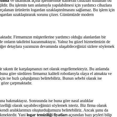
 bulma
ve tıkanıklık açma işlemlerinde kameralı cihazları kullanan bu
ğildir. Bu işlemin tam anlamıyla yapılabilmesi için yardımcı cihazlara
arçalanan ürünlerin logardan uzaklaştırılmasını sağlamaz. Bu işlem için
i logardan uzaklaştırarak sorunu çözer. Günümüzde modern
aktadır. Firmamızın müşterilerine yardımcı olduğu alanlardan bir
e de onların takdirini kazanmaktayız. Yalnız bu güzel hizmetimizin de
iğer detaylara yazımızın devamında ulaşabileceğinizi sizlere söylemek
r sıkıntı ile karşılaşmanızı net olarak engellemekteyiz. Bu anlamda
buna göre sürdüren firmamız kaliteli robotlarıyla olaya el atmakta ve
n ise hızlı çalıştığımızı belirtebiliriz. Bunun sebebi olarak ise
k göze çarpmaktadır.
una bakmaktayız. Sonrasında ise buna göre nasıl aralıklar
elliği olarak sayabileceğimizi söylemek isteriz. Biz firma olarak
kendi aralıklarımızı oluşturduğumuzu belirtebiliriz. Ancak şunu da
rekmektedir. Yani
logar temiziliği
fiyatları
açısından bazı şeyleri bilip