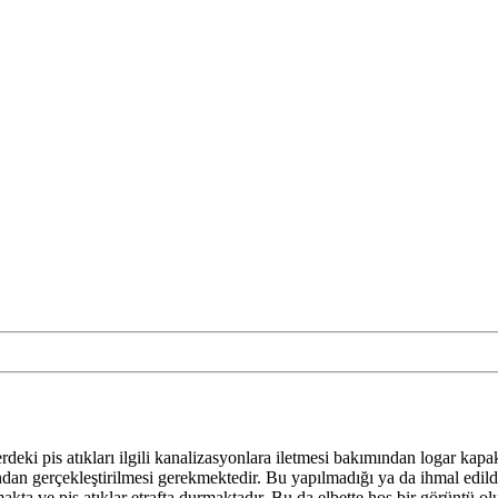
rdeki pis atıkları ilgili kanalizasyonlara iletmesi bakımından logar ka
fından gerçekleştirilmesi gerekmektedir. Bu yapılmadığı ya da ihmal edildiğ
akta ve pis atıklar etrafta durmaktadır. Bu da elbette hoş bir görüntü 