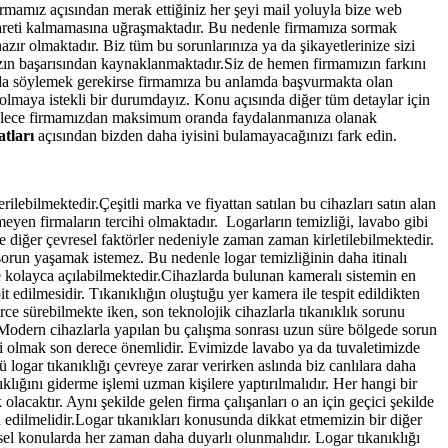
rmamız açısından merak ettiğiniz her şeyi mail yoluyla bize web
u işareti kalmamasına uğraşmaktadır. Bu nedenle firmamıza sormak
azır olmaktadır. Biz tüm bu sorunlarınıza ya da şikayetlerinize sizi
mızın başarısından kaynaklanmaktadır.Siz de hemen firmamızın farkını
 da söylemek gerekirse firmamıza bu anlamda başvurmakta olan
 olmaya istekli bir durumdayız. Konu açısında diğer tüm detaylar için
z. Böylece firmamızdan maksimum oranda faydalanmanıza olanak
atları
açısından bizden daha iyisini bulamayacağınızı fark edin.
rilebilmektedir.Çeşitli marka ve fiyattan satılan bu cihazları satın alan
eyen firmaların tercihi olmaktadır. Logarların temizliği, lavabo gibi
 diğer çevresel faktörler nedeniyle zaman zaman kirletilebilmektedir.
orun yaşamak istemez. Bu nedenle logar temizliğinin daha itinalı
le kolayca açılabilmektedir.Cihazlarda bulunan kameralı sistemin en
 edilmesidir. Tıkanıklığın oluştuğu yer kamera ile tespit edildikten
erce sürebilmekte iken, son teknolojik cihazlarla tıkanıklık sorunu
. Modern cihazlarla yapılan bu çalışma sonrası uzun süre bölgede sorun
li olmak son derece önemlidir. Evimizde lavabo ya da tuvaletimizde
logar tıkanıklığı çevreye zarar verirken aslında biz canlılara daha
lığını giderme işlemi uzman kişilere yaptırılmalıdır. Her hangi bir
acaktır. Aynı şekilde gelen firma çalışanları o an için geçici şekilde
h edilmelidir.Logar tıkanıkları konusunda dikkat etmemizin bir diğer
esel konularda her zaman daha duyarlı olunmalıdır. Logar tıkanıklığı