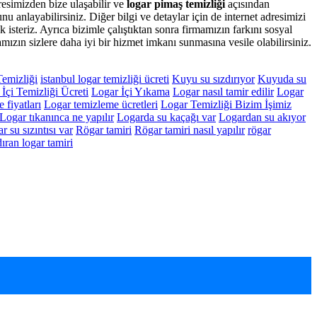
resimizden bize ulaşabilir ve
logar pimaş temizliği
açısından
 anlayabilirsiniz. Diğer bilgi ve detaylar için de internet adresimizi
 isteriz. Ayrıca bizimle çalıştıktan sonra firmamızın farkını sosyal
ızın sizlere daha iyi bir hizmet imkanı sunmasına vesile olabilirsiniz.
Temizliği
istanbul logar temizliği ücreti
Kuyu su sızdırıyor
Kuyuda su
İçi Temizliği Ücreti
Logar İçi Yıkama
Logar nasıl tamir edilir
Logar
 fiyatları
Logar temizleme ücretleri
Logar Temizliği Bizim İşimiz
Logar tıkanınca ne yapılır
Logarda su kaçağı var
Logardan su akıyor
r su sızıntısı var
Rögar tamiri
Rögar tamiri nasıl yapılır
rögar
ıran logar tamiri