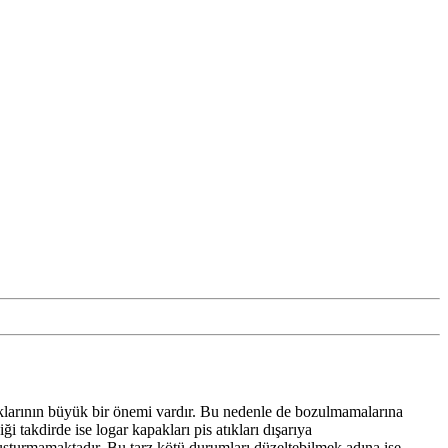
paklarının büyük bir önemi vardır. Bu nedenle de bozulmamalarına
i takdirde ise logar kapakları pis atıkları dışarıya
oluşturmamaktadır. Bu tarz kötü durumları düzeltebilmek adına ise