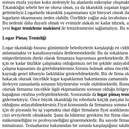
sonrası etrafa yayılan koku nedeniyle bu alanlarda mikroplar oluşm
Tıkanıklığın sebebi her ne olursa olsun, ya da tıkanıklık yaşanan logar
getirmeliyiz.Logarlarda tıkanıklık yaşanmaması için bireysel olarak da 
logarların tıkanmasına neden olabilir. Özellikle yağlar asla lavabola
Bu nedenle daha duyarlı olmalı ve evimizle alakalı ne kadar titizsek, a
yeni
logar temizleme makinesi
ile temizlenmesini sağlamalıyız. Bu
Logar Pimaş Temizliği
Logar tıkanıklığı hususu günümüzde belediyelerin karşılaştığı en ciddi 
atılamamakta ve kanalizasyonlara iletilememektedir. Bu da sokakların 
müşterilerimizin direkt olarak firmamıza başvurması gerekmektedir. Biz
için ne kadar titizlikle çalışmakta olduğumuzu net bir şekilde anla
çalışma kapsamını da görebilmektesiniz.Sorunu bulmak adına öncelikl
kaynağı genel itibarıyla farklılıklar gösterebilmektedir. Biz de firm
bakacak olursak öncelikle logar kapaklarının bakımlarının zamanında y
ilerleyen zamanlarda sorunun büyümesine vesile olabilmektedir. Bunu
olursak firmamız öncelikle ilgili ekipmanlarını sorunun olduğu bölge
kapağının etrafına yerleştirilmektedir. Sonrasında da
logar
pimaş temi
gidermekteyiz. Önce büyük tıkanıklığı bu robotlarla küçük parçalar h
olduğunu anlayabilmektesiniz.Fiyat konusunda da firmamıza sonuna k
için de piyasada bu işi yapmakta olan diğer firmaların fiyat aralıkları
cüzi seviyelerde olmaktadır. Şunu da bilmeniz gerekirse biz firma olar
mükemmelliğini ve profesyonelliğini göstermektedir. Bu sayede firm
tutmalısınız. Tesisatlarınız bakımından bir sorunla karşılaştığınız ta