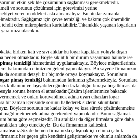
 sorunun etkin şekilde çözümünün sağlanması gerekmektedir.
çilmeli ve sorunun çözülmesi için görevimizi yerine
sebebiyet veren maddeleri asla atmamalıyız. Bu atıklar zamanla
lmaktadır. Sağlığımız için çevre temizliği ve bakımı çok önemlidir.
ı tehdit eden mikroplardan kurtulabiliriz.Tıkanıklık yaşanan logarların
yararınıza olacaktır.
kta biriken katı ve sıvı atıklar bu logar kapakları yoluyla dışarı
na neden olmaktadır. Böyle sıkıntılı bir durum yaşanması halinde ise
 pimaş temizliği
hizmetimizi uygulamaktayız. Böylece müşterilerimiz
şlemi bakımından elimizden geleni yapmaktayız. Bu sayede firmamızın
a da sorunun detaylı bir biçimde ortaya koymaktayız. Sorunların
logar pimaş temizliği
bakımından farkımızı göstermekteyiz. Sorunlara
z kullanımı ve taşıyabileceğinden fazla atığın buraya boşaltılması da
drosuyla soruna hemen el atmaktadır.Çözüm işlemlerimize bakacak
 vermemek ve onları koruyabilmek adına uyarı cihazları logar
sa bir zaman içerisinde sorunu hallederek sizlerin sıkıntılarını
aktayız. Böylece sorunun ne kadar kolay ve kısa sürede çözümlenmekte
rini mağdur etmemek adına gerekenleri yapmaktadır. Bunu sağlamak
arını buna göre seçmektedir. Bu aralıklar da diğer firmalara göre daha
alıkları talep etmekteyiz. Bu da firmamızın kalitesini,
malısınız.Siz de hemen firmamızla çalışmak için elinizi çabuk
da firmamız her geçen gün kendisini geliştirmekte ve olumlu anlamda da