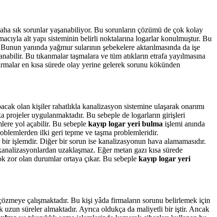
a daha sık sorunlar yaşanabiliyor. Bu sorunların çözümü de çok kolay
cıyla alt yapı sisteminin belirli noktalarına logarlar konulmuştur. Bu
ır. Bunun yanında yağmur sularının şebekelere aktarılmasında da işe
anabilir. Bu tıkanmalar taşmalara ve tüm atıkların etrafa yayılmasına
firmalar en kısa sürede olay yerine gelerek sorunu kökünden
pacak olan kişiler rahatlıkla kanalizasyon sistemine ulaşarak onarımı
ka projeler uygulanmaktadır. Bu sebeple de logarların girişleri
lere yol açabilir. Bu sebeple
kayıp logar yeri bulma
işlemi anında
roblemlerden ilki geri tepme ve taşma problemleridir.
or bir işlemdir. Diğer bir sorun ise kanalizasyonun hava alamamasıdır.
ı kanalizasyonlardan uzaklaşmaz. Eğer metan gazı kısa sürede
 çok zor olan durumlar ortaya çıkar. Bu sebeple
kayıp logar yeri
çözmeye çalışmaktadır. Bu kişi yâda firmaların sorunu belirlemek için
uzun süreler almaktadır. Ayrıca oldukça da maliyetli bir iştir. Ancak