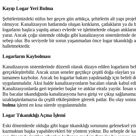
Kayıp Logar Yeri Bulma
Şehirlerimizdeki nüfus her geçen gün arttıkça, şehirlerin alt yapı pro
olmuyor. Kanalizasyon hatlarında oluşan kırıkların, çatlakların ya da 
logarların başlıca yapılış amacı evlerde ve işletmelerde oluşan atıklar
yarar. Ancak çoğu sistemde olduğu gibi kanalizasyon sistemlerinde de be
sebep olur. Bu seviyede bir sorun yaşanmadan önce logar tıkanıklığı
halletmektedir.
Logarların Kaybolması
Kanalizasyon sistemlerinde düzenli olarak dizayn edilen logarların beli
gerçekleştirebilir. Ancak uzun seneler geçtikçe çeşitli doğa olayları ya
tamamen kaybolur. Ancak bu logarlar bakım yapılmadığı için belirli d
uygulanmalıdır. Aksi halde kanalizasyonların bacaları olarak kabul edi
Kanalizasyonlarda geri tepmeler başlar ve atıklar etrafa yayılır. İnsan
Bu bacalar tıkandığında kanalizasyona hava girişi ve çıkışı sağlanama
uzaklaştırılamazsa da çeşitli etkileşimlere girerek patlar. Bu olay son
bulma
işlemi en kısa sürede uygulanmalıdır.
Logar Tıkanıklığı Açma İşlemi
Eski dönemlerde olduğu gibi logar tıkanıklığı sorununu geleneksel yön
kazmaktan başka yapabilecekleri bir yöntem yoktur. Bu sebeple de kazma