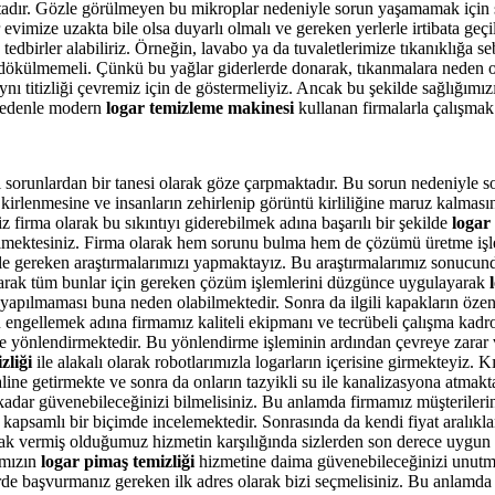
aktadır. Gözle görülmeyen bu mikroplar nedeniyle sorun yaşamamak için
 evimize uzakta bile olsa duyarlı olmalı ve gereken yerlerle irtibata ge
tedbirler alabiliriz. Örneğin, lavabo ya da tuvaletlerimize tıkanıklığa 
ra dökülmemeli. Çünkü bu yağlar giderlerde donarak, tıkanmalara neden o
ynı titizliği çevremiz için de göstermeliyiz. Ancak bu şekilde sağlığımız
 nedenle modern
logar temizleme makinesi
kullanan firmalarla çalışmak 
sorunlardan bir tanesi olarak göze çarpmaktadır. Bu sorun nedeniyle soka
kirlenmesine ve insanların zehirlenip görüntü kirliliğine maruz kalması
 firma olarak bu sıkıntıyı giderebilmek adına başarılı bir şekilde
logar
yabilmektesiniz. Firma olarak hem sorunu bulma hem de çözümü üretme i
e gereken araştırmalarımızı yapmaktayız. Bu araştırmalarımız sonucund
a olarak tüm bunlar için gereken çözüm işlemlerini düzgünce uygulayarak
apılmaması buna neden olabilmektedir. Sonra da ilgili kapakların özensi
 engellemek adına firmamız kaliteli ekipmanı ve tecrübeli çalışma ka
ye yönlendirmektedir. Bu yönlendirme işleminin ardından çevreye zarar
zliği
ile alakalı olarak robotlarımızla logarların içerisine girmekteyiz. Kı
aline getirmekte ve sonra da onların tazyikli su ile kanalizasyona atm
adar güvenebileceğinizi bilmelisiniz. Bu anlamda firmamız müşterile
nı kapsamlı bir biçimde incelemektedir. Sonrasında da kendi fiyat aralıkl
ak vermiş olduğumuz hizmetin karşılığında sizlerden son derece uygun ar
amızın
logar pimaş temizliği
hizmetine daima güvenebileceğinizi unutma
kdirde başvurmanız gereken ilk adres olarak bizi seçmelisiniz. Bu anlam