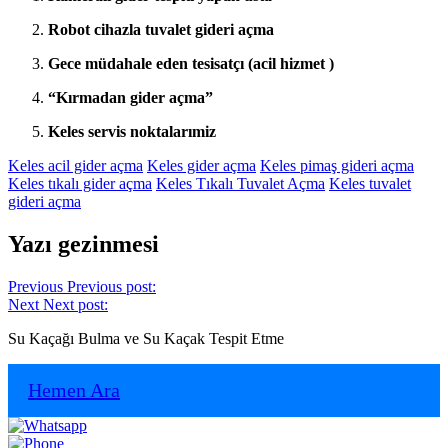
Robot cihazla tuvalet gideri açma
Gece müdahale eden tesisatçı (acil hizmet )
“Kırmadan gider açma”
Keles servis noktalarımiz
Keles acil gider açma
Keles gider açma
Keles pimaş gideri açma
Keles tıkalı gider açma
Keles Tıkalı Tuvalet Açma
Keles tuvalet
gideri açma
Yazı gezinmesi
Previous
Previous post:
Next
Next post:
Su Kaçağı Bulma ve Su Kaçak Tespit Etme
Hemen Ara