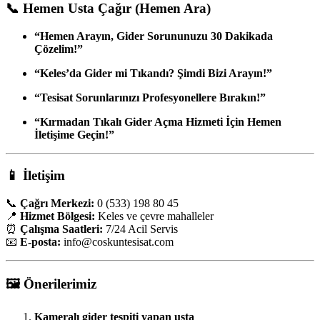
📞
Hemen Usta Çağır (Hemen Ara)
“Hemen Arayın, Gider Sorununuzu 30 Dakikada
Çözelim!”
“Keles’da Gider mi Tıkandı? Şimdi Bizi Arayın!”
“Tesisat Sorunlarınızı Profesyonellere Bırakın!”
“Kırmadan Tıkalı Gider Açma Hizmeti İçin Hemen
İletişime Geçin!”
📱
İletişim
📞
Çağrı Merkezi:
0 (533) 198 80 45
📍
Hizmet Bölgesi:
Keles ve çevre mahalleler
⏰
Çalışma Saatleri:
7/24 Acil Servis
📧
E-posta:
info
@coskuntesisat.com
🖼️
Önerilerimiz
Kameralı gider tespiti yapan usta