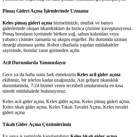
Pimaş Gideri Açma İşlemlerinde Uzmanız
Keles pimaş gideri açma
hizmetimizle, mutfak ve banyo
giderlerinde oluşan tıkanıklıkları da hızlıca çözüme kavuşturuyoruz.
Pimaş boruların içerisinde biriken yağ, sabun kalıntıları veya
yabancı cisimler zamanla su akışını engeller. Bu durumda uzman
desteği alınması şarttır. Robot cihazlarla yapılan müdahaleler
sayesinde, borular zarar görmeden açılır.
Acil Durumlarda Yanınızdayız
Gece ya da hafta sonu fark etmeksizin
Keles acil gider açma
ekibimiz, bir telefon kadar uzağınızda. Ani gelişen tıkanıklık
durumlarında, 7/24 hizmet veren tecrübeli ustalarımızla en kısa
sürede müdahalede bulunuyoruz.
Keles acil gider açma, Keles gider açma, Keles pimaş gideri açma,
Keles tıkalı gider açma, Keles Tıkalı Tuvalet Açma, Keles tuvalet
gideri açma
Tıkalı Gider Açma Çözümlerimiz
Ev veya iş yerinizde karşılaştığınız
Keles tıkalı gider açma