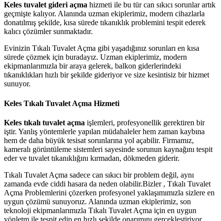
Keles tuvalet gideri açma
hizmeti ile bu tür can sıkıcı sorunlar artık
geçmişte kalıyor. Alanında uzman ekiplerimiz, modern cihazlarla
donatılmış şekilde, kısa sürede tıkanıklık problemini tespit ederek
kalıcı çözümler sunmaktadır.
Evinizin Tıkalı Tuvalet Açma gibi yaşadığınız sorunları en kısa
sürede çözmek için buradayız. Uzman ekiplerimiz, modern
ekipmanlarımızla bir araya gelerek, balkon giderlerindeki
tıkanıklıkları hızlı bir şekilde gideriyor ve size kesintisiz bir hizmet
sunuyor.
Keles Tıkalı Tuvalet Açma Hizmeti
Keles tıkalı tuvalet açma
işlemleri, profesyonellik gerektiren bir
iştir. Yanlış yöntemlerle yapılan müdahaleler hem zaman kaybına
hem de daha büyük tesisat sorunlarına yol açabilir. Firmamız,
kameralı görüntüleme sistemleri sayesinde sorunun kaynağını tespit
eder ve tuvalet tıkanıklığını kırmadan, dökmeden giderir.
Tıkalı Tuvalet Açma sadece can sıkıcı bir problem değil, aynı
zamanda evde ciddi hasara da neden olabilir.Bizler , Tıkalı Tuvalet
Açma Problemlerini çözerken profesyonel yaklaşımımızla sizlere en
uygun çözümü sunuyoruz. Alanında uzman ekiplerimiz, son
teknoloji ekipmanlarımızla Tıkalı Tuvalet Açma için en uygun
yönletm ile tespit edip en hızlı şekilde onarımını gerçekleştiriyor.