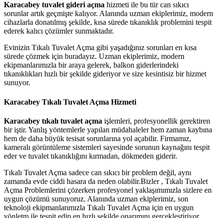
Karacabey tuvalet gideri açma
hizmeti ile bu tür can sıkıcı
sorunlar artık geçmişte kalıyor. Alanında uzman ekiplerimiz, modern
cihazlarla donatılmış şekilde, kısa sürede tıkanıklık problemini tespit
ederek kalıcı çözümler sunmaktadır.
Evinizin Tıkalı Tuvalet Açma gibi yaşadığınız sorunları en kısa
sürede çözmek için buradayız. Uzman ekiplerimiz, modern
ekipmanlarımızla bir araya gelerek, balkon giderlerindeki
tıkanıklıkları hızlı bir şekilde gideriyor ve size kesintisiz bir hizmet
sunuyor.
Karacabey Tıkalı Tuvalet Açma Hizmeti
Karacabey tıkalı tuvalet açma
işlemleri, profesyonellik gerektiren
bir iştir. Yanlış yöntemlerle yapılan müdahaleler hem zaman kaybına
hem de daha büyük tesisat sorunlarına yol açabilir. Firmamız,
kameralı görüntüleme sistemleri sayesinde sorunun kaynağını tespit
eder ve tuvalet tıkanıklığını kırmadan, dökmeden giderir.
Tıkalı Tuvalet Açma sadece can sıkıcı bir problem değil, aynı
zamanda evde ciddi hasara da neden olabilir.Bizler , Tıkalı Tuvalet
Açma Problemlerini çözerken profesyonel yaklaşımımızla sizlere en
uygun çözümü sunuyoruz. Alanında uzman ekiplerimiz, son
teknoloji ekipmanlarımızla Tıkalı Tuvalet Açma için en uygun
yönletm ile tespit edip en hızlı şekilde onarımını gerçekleştiriyor.