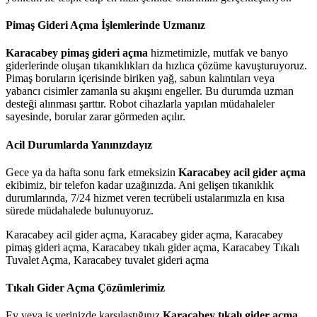
Pimaş Gideri Açma İşlemlerinde Uzmanız
Karacabey pimaş gideri açma
hizmetimizle, mutfak ve banyo
giderlerinde oluşan tıkanıklıkları da hızlıca çözüme kavuşturuyoruz.
Pimaş boruların içerisinde biriken yağ, sabun kalıntıları veya
yabancı cisimler zamanla su akışını engeller. Bu durumda uzman
desteği alınması şarttır. Robot cihazlarla yapılan müdahaleler
sayesinde, borular zarar görmeden açılır.
Acil Durumlarda Yanınızdayız
Gece ya da hafta sonu fark etmeksizin
Karacabey acil gider açma
ekibimiz, bir telefon kadar uzağınızda. Ani gelişen tıkanıklık
durumlarında, 7/24 hizmet veren tecrübeli ustalarımızla en kısa
sürede müdahalede bulunuyoruz.
Karacabey acil gider açma, Karacabey gider açma, Karacabey
pimaş gideri açma, Karacabey tıkalı gider açma, Karacabey Tıkalı
Tuvalet Açma, Karacabey tuvalet gideri açma
Tıkalı Gider Açma Çözümlerimiz
Ev veya iş yerinizde karşılaştığınız
Karacabey tıkalı gider açma