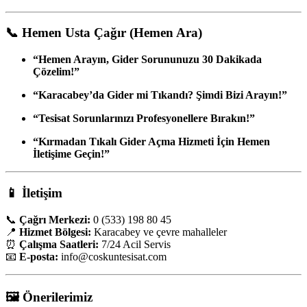
📞
Hemen Usta Çağır (Hemen Ara)
“Hemen Arayın, Gider Sorununuzu 30 Dakikada
Çözelim!”
“Karacabey’da Gider mi Tıkandı? Şimdi Bizi Arayın!”
“Tesisat Sorunlarınızı Profesyonellere Bırakın!”
“Kırmadan Tıkalı Gider Açma Hizmeti İçin Hemen
İletişime Geçin!”
📱
İletişim
📞
Çağrı Merkezi:
0 (533) 198 80 45
📍
Hizmet Bölgesi:
Karacabey ve çevre mahalleler
⏰
Çalışma Saatleri:
7/24 Acil Servis
📧
E-posta:
info
@coskuntesisat.com
🖼️
Önerilerimiz