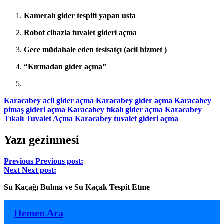
Kameralı gider tespiti yapan usta
Robot cihazla tuvalet gideri açma
Gece müdahale eden tesisatçı (acil hizmet )
“Kırmadan gider açma”
Karacabey acil gider açma
Karacabey gider açma
Karacabey
pimaş gideri açma
Karacabey tıkalı gider açma
Karacabey
Tıkalı Tuvalet Açma
Karacabey tuvalet gideri açma
Yazı gezinmesi
Previous
Previous post:
Next
Next post:
Su Kaçağı Bulma ve Su Kaçak Tespit Etme
Hemen Ara