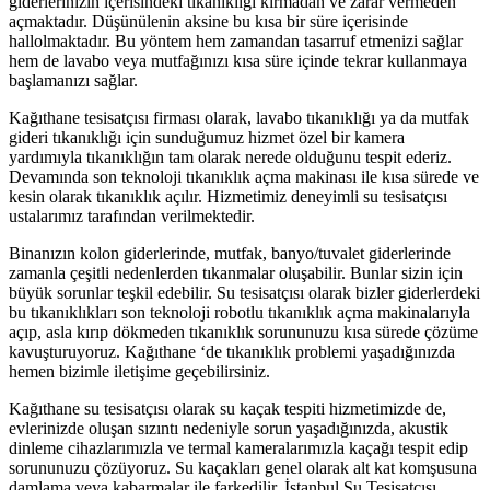
giderlerinizin içerisindeki tıkanıklığı kırmadan ve zarar vermeden
açmaktadır. Düşünülenin aksine bu kısa bir süre içerisinde
hallolmaktadır. Bu yöntem hem zamandan tasarruf etmenizi sağlar
hem de lavabo veya mutfağınızı kısa süre içinde tekrar kullanmaya
başlamanızı sağlar.
Kağıthane tesisatçısı firması olarak, lavabo tıkanıklığı ya da mutfak
gideri tıkanıklığı için sunduğumuz hizmet özel bir kamera
yardımıyla tıkanıklığın tam olarak nerede olduğunu tespit ederiz.
Devamında son teknoloji tıkanıklık açma makinası ile kısa sürede ve
kesin olarak tıkanıklık açılır. Hizmetimiz deneyimli su tesisatçısı
ustalarımız tarafından verilmektedir.
Binanızın kolon giderlerinde, mutfak, banyo/tuvalet giderlerinde
zamanla çeşitli nedenlerden tıkanmalar oluşabilir. Bunlar sizin için
büyük sorunlar teşkil edebilir. Su tesisatçısı olarak bizler giderlerdeki
bu tıkanıklıkları son teknoloji robotlu tıkanıklık açma makinalarıyla
açıp, asla kırıp dökmeden tıkanıklık sorununuzu kısa sürede çözüme
kavuşturuyoruz. Kağıthane ‘de tıkanıklık problemi yaşadığınızda
hemen bizimle iletişime geçebilirsiniz.
Kağıthane su tesisatçısı olarak su kaçak tespiti hizmetimizde de,
evlerinizde oluşan sızıntı nedeniyle sorun yaşadığınızda, akustik
dinleme cihazlarımızla ve termal kameralarımızla kaçağı tespit edip
sorununuzu çözüyoruz. Su kaçakları genel olarak alt kat komşusuna
damlama veya kabarmalar ile farkedilir. İstanbul Su Tesisatçısı