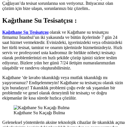
Çağlayan’da tesisat sorunlarına son veriyoruz. İhtiyacınız olan
çözüm için bize ulaşın, sorunlarınızı biz çözelim..
Kağıthane Su Tesisatçısı :
Kağıthane Su Tesisatçısı
olarak ve Kağıthane su tesisatçısı
firmamız İstanbul’un iki yakasında ve bütün ilçelerinde 7 gün 24
saat hizmet vermektedir. Evinizdeki, işyerinizdeki veya ofisinizdeki
her türlü tesisat, tamirat ve onarım işlerinizde hizmetinizdeyiz. Hızlı
servis ve profesyonel usta kadromuz ile birlikte nöbetçi tesisatçı
olarak problemlerinizi en hızlı şekilde çözüp işinizi sizlere teslim
ediyoruz. Bizlere yılın her günü 7/24 iletişim numaralarımızdan
ulaşabilir ve randevu oluşturabilirsiniz.
Kağıthane ‘de lavabo tıkanıklığı veya mutfak tıkanıklığı mı
yaşıyorsunuz? Endişelenmeyin! Kağıthane su tesisatçısı olarak sizin
için buradayız! Tıkanıklık problemi çoğu evde sık yaşanılan bir
problemdir ve genel olarak deneyimli bir tesisatçı ve doğru
ekipmanlar ile kısa sürede hızlıca çözülür.
Kağıthane Su Kaçağı Bulma
Geleneksel yöntemlerin aksine teknolojik cihazlar ile tıkanıklık açma