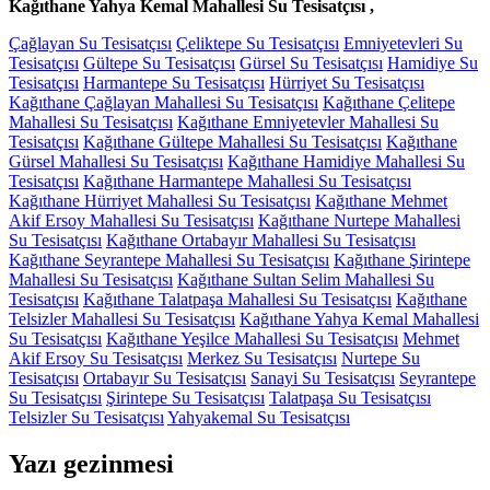
Kağıthane Yahya Kemal Mahallesi Su Tesisatçısı ,
Çağlayan Su Tesisatçısı
Çeliktepe Su Tesisatçısı
Emniyetevleri Su
Tesisatçısı
Gültepe Su Tesisatçısı
Gürsel Su Tesisatçısı
Hamidiye Su
Tesisatçısı
Harmantepe Su Tesisatçısı
Hürriyet Su Tesisatçısı
Kağıthane Çağlayan Mahallesi Su Tesisatçısı
Kağıthane Çelitepe
Mahallesi Su Tesisatçısı
Kağıthane Emniyetevler Mahallesi Su
Tesisatçısı
Kağıthane Gültepe Mahallesi Su Tesisatçısı
Kağıthane
Gürsel Mahallesi Su Tesisatçısı
Kağıthane Hamidiye Mahallesi Su
Tesisatçısı
Kağıthane Harmantepe Mahallesi Su Tesisatçısı
Kağıthane Hürriyet Mahallesi Su Tesisatçısı
Kağıthane Mehmet
Akif Ersoy Mahallesi Su Tesisatçısı
Kağıthane Nurtepe Mahallesi
Su Tesisatçısı
Kağıthane Ortabayır Mahallesi Su Tesisatçısı
Kağıthane Seyrantepe Mahallesi Su Tesisatçısı
Kağıthane Şirintepe
Mahallesi Su Tesisatçısı
Kağıthane Sultan Selim Mahallesi Su
Tesisatçısı
Kağıthane Talatpaşa Mahallesi Su Tesisatçısı
Kağıthane
Telsizler Mahallesi Su Tesisatçısı
Kağıthane Yahya Kemal Mahallesi
Su Tesisatçısı
Kağıthane Yeşilce Mahallesi Su Tesisatçısı
Mehmet
Akif Ersoy Su Tesisatçısı
Merkez Su Tesisatçısı
Nurtepe Su
Tesisatçısı
Ortabayır Su Tesisatçısı
Sanayi Su Tesisatçısı
Seyrantepe
Su Tesisatçısı
Şirintepe Su Tesisatçısı
Talatpaşa Su Tesisatçısı
Telsizler Su Tesisatçısı
Yahyakemal Su Tesisatçısı
Yazı gezinmesi