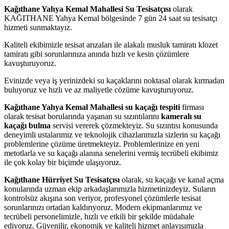
Kağıthane Yahya Kemal Mahallesi Su Tesisatçısı
olarak
KAĞITHANE Yahya Kemal bölgesinde 7 gün 24 saat su tesisatçı
hizmeti sunmaktayız.
Kaliteli ekibimizle tesisat arızaları ile alakalı musluk tamiratı klozet
tamiratı gibi sorunlarınıza anında hızlı ve kesin çözümlere
kavuşturuyoruz.
Evinizde veya iş yerinizdeki su kaçaklarını noktasal olarak kırmadan
buluyoruz ve hızlı ve az maliyetle cözüme kavuşturuyoruz.
Kağıthane Yahya Kemal Mahallesi su kaçağı tespiti
firması
olarak tesisat borularında yaşanan su sızıntılarını
kameralı su
kaçağı bulma
servisi vererek çözmekteyiz. Su sızıntısı konusunda
deneyimli ustalarımız ve teknolojik cihazlarımızla sizlerin su kaçağı
problemlerine çözüme üretmekteyiz. Problemlerinize en yeni
metotlarla ve su kaçağı alanına senelerini vermiş tecrübeli ekibimiz
ile çok kolay bir biçimde ulaşıyoruz.
Kağıthane Hürriyet Su Tesisatçısı
olarak, su kaçağı ve kanal açma
konularında uzman ekip arkadaşlarımızla hizmetinizdeyiz. Suların
kontrolsüz akışına son veriyor, profesyonel çözümlerle tesisat
sorunlarınızı ortadan kaldırıyoruz. Modern ekipmanlarımız ve
tecrübeli personelimizle, hızlı ve etkili bir şekilde müdahale
ediyoruz. Güvenilir, ekonomik ve kaliteli hizmet anlayışımızla