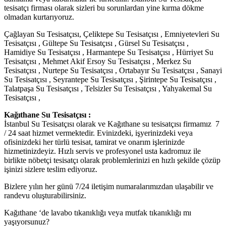
tesisatçı firması olarak sizleri bu sorunlardan yine kırma dökme
olmadan kurtarıyoruz.
Çağlayan Su Tesisatçısı, Çeliktepe Su Tesisatçısı , Emniyetevleri Su
Tesisatçısı , Gültepe Su Tesisatçısı , Gürsel Su Tesisatçısı ,
Hamidiye Su Tesisatçısı , Harmantepe Su Tesisatçısı , Hürriyet Su
Tesisatçısı , Mehmet Akif Ersoy Su Tesisatçısı , Merkez Su
Tesisatçısı , Nurtepe Su Tesisatçısı , Ortabayır Su Tesisatçısı , Sanayi
Su Tesisatçısı , Seyrantepe Su Tesisatçısı , Şirintepe Su Tesisatçısı ,
Talatpaşa Su Tesisatçısı , Telsizler Su Tesisatçısı , Yahyakemal Su
Tesisatçısı ,
Kağıthane Su Tesisatçısı :
İstanbul Su Tesisatçısı olarak ve Kağıthane su tesisatçısı firmamız 7
/ 24 saat hizmet vermektedir. Evinizdeki, işyerinizdeki veya
ofisinizdeki her türlü tesisat, tamirat ve onarım işlerinizde
hizmetinizdeyiz. Hızlı servis ve profesyonel usta kadromuz ile
birlikte nöbetçi tesisatçı olarak problemlerinizi en hızlı şekilde çözüp
işinizi sizlere teslim ediyoruz.
Bizlere yılın her günü 7/24 iletişim numaralarımızdan ulaşabilir ve
randevu oluşturabilirsiniz.
Kağıthane ‘de lavabo tıkanıklığı veya mutfak tıkanıklığı mı
yaşıyorsunuz?