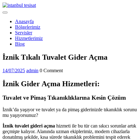
Skip
to
Open
content
Menu
Anasayfa
Bölgelerimiz
Servisler
Hizmetlerimiz
Blog
Close
İznik Tıkalı Tuvalet Gider Açma
Menu
14/07/2025
admin
14/07/2025
admin
0 Comment
İznik Gider Açma Hizmetleri:
Tuvalet ve Pimaş Tıkanıklıklarına Kesin Çözüm
İznik’da yaşıyor ve tuvalet ya da pimaş giderinizde tıkanıklık sorunu
mu yaşıyorsunuz?
İznik tuvalet gideri açma
hizmeti ile bu tür can sıkıcı sorunlar artık
geçmişte kalıyor. Alanında uzman ekiplerimiz, modern cihazlarla
donatılmış şekilde, kısa sürede tıkanıklık problemini tespit ederek