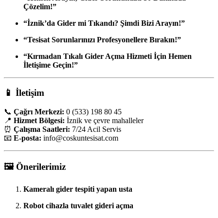
Çözelim!”
“İznik’da Gider mi Tıkandı? Şimdi Bizi Arayın!”
“Tesisat Sorunlarınızı Profesyonellere Bırakın!”
“Kırmadan Tıkalı Gider Açma Hizmeti İçin Hemen
İletişime Geçin!”
📱
İletişim
📞
Çağrı Merkezi:
0 (533) 198 80 45
📍
Hizmet Bölgesi:
İznik ve çevre mahalleler
⏰
Çalışma Saatleri:
7/24 Acil Servis
📧
E-posta:
info
@coskuntesisat.com
🖼️
Önerilerimiz
Kameralı gider tespiti yapan usta
Robot cihazla tuvalet gideri açma