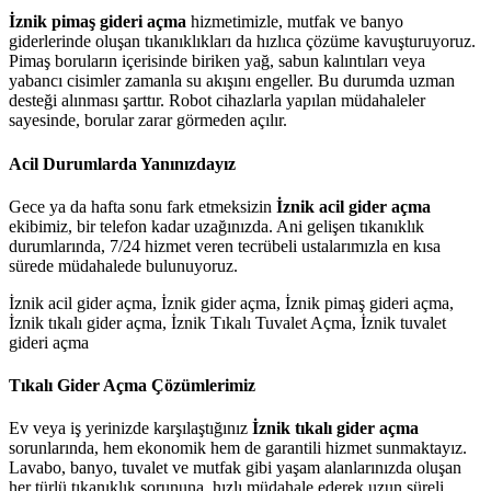
İznik pimaş gideri açma
hizmetimizle, mutfak ve banyo
giderlerinde oluşan tıkanıklıkları da hızlıca çözüme kavuşturuyoruz.
Pimaş boruların içerisinde biriken yağ, sabun kalıntıları veya
yabancı cisimler zamanla su akışını engeller. Bu durumda uzman
desteği alınması şarttır. Robot cihazlarla yapılan müdahaleler
sayesinde, borular zarar görmeden açılır.
Acil Durumlarda Yanınızdayız
Gece ya da hafta sonu fark etmeksizin
İznik acil gider açma
ekibimiz, bir telefon kadar uzağınızda. Ani gelişen tıkanıklık
durumlarında, 7/24 hizmet veren tecrübeli ustalarımızla en kısa
sürede müdahalede bulunuyoruz.
İznik acil gider açma, İznik gider açma, İznik pimaş gideri açma,
İznik tıkalı gider açma, İznik Tıkalı Tuvalet Açma, İznik tuvalet
gideri açma
Tıkalı Gider Açma Çözümlerimiz
Ev veya iş yerinizde karşılaştığınız
İznik tıkalı gider açma
sorunlarında, hem ekonomik hem de garantili hizmet sunmaktayız.
Lavabo, banyo, tuvalet ve mutfak gibi yaşam alanlarınızda oluşan
her türlü tıkanıklık sorununa, hızlı müdahale ederek uzun süreli