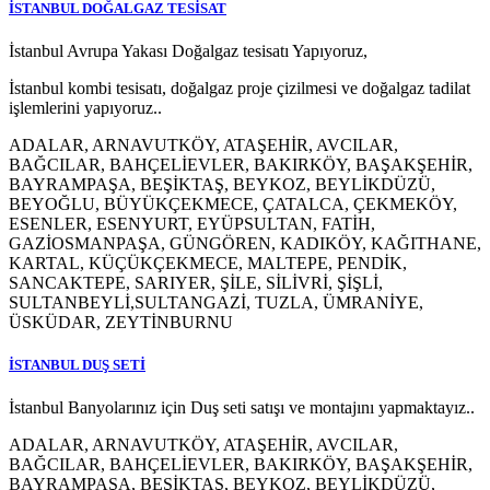
İSTANBUL DOĞALGAZ TESİSAT
İstanbul Avrupa Yakası Doğalgaz tesisatı Yapıyoruz,
İstanbul kombi tesisatı, doğalgaz proje çizilmesi ve doğalgaz tadilat
işlemlerini yapıyoruz..
ADALAR, ARNAVUTKÖY, ATAŞEHİR, AVCILAR,
BAĞCILAR, BAHÇELİEVLER, BAKIRKÖY, BAŞAKŞEHİR,
BAYRAMPAŞA, BEŞİKTAŞ, BEYKOZ, BEYLİKDÜZÜ,
BEYOĞLU, BÜYÜKÇEKMECE, ÇATALCA, ÇEKMEKÖY,
ESENLER, ESENYURT, EYÜPSULTAN, FATİH,
GAZİOSMANPAŞA, GÜNGÖREN, KADIKÖY, KAĞITHANE,
KARTAL, KÜÇÜKÇEKMECE, MALTEPE, PENDİK,
SANCAKTEPE, SARIYER, ŞİLE, SİLİVRİ, ŞİŞLİ,
SULTANBEYLİ,SULTANGAZİ, TUZLA, ÜMRANİYE,
ÜSKÜDAR, ZEYTİNBURNU
İSTANBUL DUŞ SETİ
İstanbul Banyolarınız için Duş seti satışı ve montajını yapmaktayız..
ADALAR, ARNAVUTKÖY, ATAŞEHİR, AVCILAR,
BAĞCILAR, BAHÇELİEVLER, BAKIRKÖY, BAŞAKŞEHİR,
BAYRAMPAŞA, BEŞİKTAŞ, BEYKOZ, BEYLİKDÜZÜ,