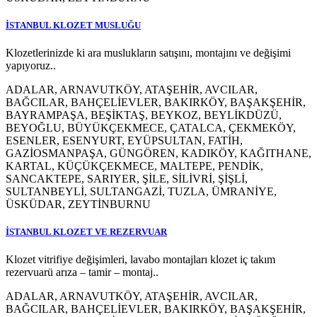
İSTANBUL KLOZET MUSLUĞU
Klozetlerinizde ki ara muslukların satışını, montajını ve değişimi
yapıyoruz..
ADALAR, ARNAVUTKÖY, ATAŞEHİR, AVCILAR,
BAĞCILAR, BAHÇELİEVLER, BAKIRKÖY, BAŞAKŞEHİR,
BAYRAMPAŞA, BEŞİKTAŞ, BEYKOZ, BEYLİKDÜZÜ,
BEYOĞLU, BÜYÜKÇEKMECE, ÇATALCA, ÇEKMEKÖY,
ESENLER, ESENYURT, EYÜPSULTAN, FATİH,
GAZİOSMANPAŞA, GÜNGÖREN, KADIKÖY, KAĞITHANE,
KARTAL, KÜÇÜKÇEKMECE, MALTEPE, PENDİK,
SANCAKTEPE, SARIYER, ŞİLE, SİLİVRİ, ŞİŞLİ,
SULTANBEYLİ, SULTANGAZİ, TUZLA, ÜMRANİYE,
ÜSKÜDAR, ZEYTİNBURNU
İSTANBUL KLOZET VE REZERVUAR
Klozet vitrifiye değişimleri, lavabo montajları klozet iç takım
rezervuarü arıza – tamir – montaj..
ADALAR, ARNAVUTKÖY, ATAŞEHİR, AVCILAR,
BAĞCILAR, BAHÇELİEVLER, BAKIRKÖY, BAŞAKŞEHİR,