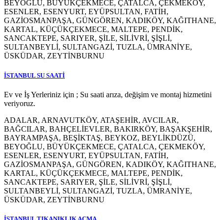
BEYOĞLU, BÜYÜKÇEKMECE, ÇATALCA, ÇEKMEKÖY,
ESENLER, ESENYURT, EYÜPSULTAN, FATİH,
GAZİOSMANPAŞA, GÜNGÖREN, KADIKÖY, KAĞITHANE,
KARTAL, KÜÇÜKÇEKMECE, MALTEPE, PENDİK,
SANCAKTEPE, SARIYER, ŞİLE, SİLİVRİ, ŞİŞLİ,
SULTANBEYLİ, SULTANGAZİ, TUZLA, ÜMRANİYE,
ÜSKÜDAR, ZEYTİNBURNU
İSTANBUL SU SAATİ
Ev ve İş Yerleriniz için ; Su saati arıza, değişim ve montaj hizmetini
veriyoruz.
ADALAR, ARNAVUTKÖY, ATAŞEHİR, AVCILAR,
BAĞCILAR, BAHÇELİEVLER, BAKIRKÖY, BAŞAKŞEHİR,
BAYRAMPAŞA, BEŞİKTAŞ, BEYKOZ, BEYLİKDÜZÜ,
BEYOĞLU, BÜYÜKÇEKMECE, ÇATALCA, ÇEKMEKÖY,
ESENLER, ESENYURT, EYÜPSULTAN, FATİH,
GAZİOSMANPAŞA, GÜNGÖREN, KADIKÖY, KAĞITHANE,
KARTAL, KÜÇÜKÇEKMECE, MALTEPE, PENDİK,
SANCAKTEPE, SARIYER, ŞİLE, SİLİVRİ, ŞİŞLİ,
SULTANBEYLİ, SULTANGAZİ, TUZLA, ÜMRANİYE,
ÜSKÜDAR, ZEYTİNBURNU
İSTANBUL TIKANIKLIK AÇMA