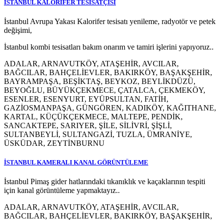
İSTANBUL KALORİFER TESİSATÇISI
İstanbul Avrupa Yakası Kalorifer tesisatı yenileme, radyotör ve petek
değişimi,
İstanbul kombi tesisatları bakım onarım ve tamiri işlerini yapıyoruz..
ADALAR, ARNAVUTKÖY, ATAŞEHİR, AVCILAR,
BAĞCILAR, BAHÇELİEVLER, BAKIRKÖY, BAŞAKŞEHİR,
BAYRAMPAŞA, BEŞİKTAŞ, BEYKOZ, BEYLİKDÜZÜ,
BEYOĞLU, BÜYÜKÇEKMECE, ÇATALCA, ÇEKMEKÖY,
ESENLER, ESENYURT, EYÜPSULTAN, FATİH,
GAZİOSMANPAŞA, GÜNGÖREN, KADIKÖY, KAĞITHANE,
KARTAL, KÜÇÜKÇEKMECE, MALTEPE, PENDİK,
SANCAKTEPE, SARIYER, ŞİLE, SİLİVRİ, ŞİŞLİ,
SULTANBEYLİ, SULTANGAZİ, TUZLA, ÜMRANİYE,
ÜSKÜDAR, ZEYTİNBURNU
İSTANBUL KAMERALI KANAL GÖRÜNTÜLEME
İstanbul Pimaş gider hatlarındaki tıkanıklık ve kaçaklarının tespiti
için kanal görüntüleme yapmaktayız..
ADALAR, ARNAVUTKÖY, ATAŞEHİR, AVCILAR,
BAĞCILAR, BAHÇELİEVLER, BAKIRKÖY, BAŞAKŞEHİR,