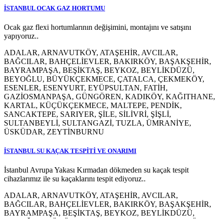
İSTANBUL OCAK GAZ HORTUMU
Ocak gaz flexi hortumlarının değişimini, montajını ve satışını
yapıyoruz..
ADALAR, ARNAVUTKÖY, ATAŞEHİR, AVCILAR,
BAĞCILAR, BAHÇELİEVLER, BAKIRKÖY, BAŞAKŞEHİR,
BAYRAMPAŞA, BEŞİKTAŞ, BEYKOZ, BEYLİKDÜZÜ,
BEYOĞLU, BÜYÜKÇEKMECE, ÇATALCA, ÇEKMEKÖY,
ESENLER, ESENYURT, EYÜPSULTAN, FATİH,
GAZİOSMANPAŞA, GÜNGÖREN, KADIKÖY, KAĞITHANE,
KARTAL, KÜÇÜKÇEKMECE, MALTEPE, PENDİK,
SANCAKTEPE, SARIYER, ŞİLE, SİLİVRİ, ŞİŞLİ,
SULTANBEYLİ, SULTANGAZİ, TUZLA, ÜMRANİYE,
ÜSKÜDAR, ZEYTİNBURNU
İSTANBUL SU KAÇAK TESPİTİ VE ONARIMI
İstanbul Avrupa Yakası Kırmadan dökmeden su kaçak tespit
cihazlarımız ile su kaçaklarını tespit ediyoruz..
ADALAR, ARNAVUTKÖY, ATAŞEHİR, AVCILAR,
BAĞCILAR, BAHÇELİEVLER, BAKIRKÖY, BAŞAKŞEHİR,
BAYRAMPAŞA, BEŞİKTAŞ, BEYKOZ, BEYLİKDÜZÜ,