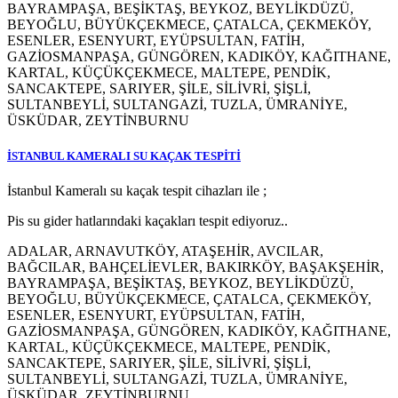
BAYRAMPAŞA, BEŞİKTAŞ, BEYKOZ, BEYLİKDÜZÜ,
BEYOĞLU, BÜYÜKÇEKMECE, ÇATALCA, ÇEKMEKÖY,
ESENLER, ESENYURT, EYÜPSULTAN, FATİH,
GAZİOSMANPAŞA, GÜNGÖREN, KADIKÖY, KAĞITHANE,
KARTAL, KÜÇÜKÇEKMECE, MALTEPE, PENDİK,
SANCAKTEPE, SARIYER, ŞİLE, SİLİVRİ, ŞİŞLİ,
SULTANBEYLİ, SULTANGAZİ, TUZLA, ÜMRANİYE,
ÜSKÜDAR, ZEYTİNBURNU
İSTANBUL KAMERALI SU KAÇAK TESPİTİ
İstanbul Kameralı su kaçak tespit cihazları ile ;
Pis su gider hatlarındaki kaçakları tespit ediyoruz..
ADALAR, ARNAVUTKÖY, ATAŞEHİR, AVCILAR,
BAĞCILAR, BAHÇELİEVLER, BAKIRKÖY, BAŞAKŞEHİR,
BAYRAMPAŞA, BEŞİKTAŞ, BEYKOZ, BEYLİKDÜZÜ,
BEYOĞLU, BÜYÜKÇEKMECE, ÇATALCA, ÇEKMEKÖY,
ESENLER, ESENYURT, EYÜPSULTAN, FATİH,
GAZİOSMANPAŞA, GÜNGÖREN, KADIKÖY, KAĞITHANE,
KARTAL, KÜÇÜKÇEKMECE, MALTEPE, PENDİK,
SANCAKTEPE, SARIYER, ŞİLE, SİLİVRİ, ŞİŞLİ,
SULTANBEYLİ, SULTANGAZİ, TUZLA, ÜMRANİYE,
ÜSKÜDAR, ZEYTİNBURNU