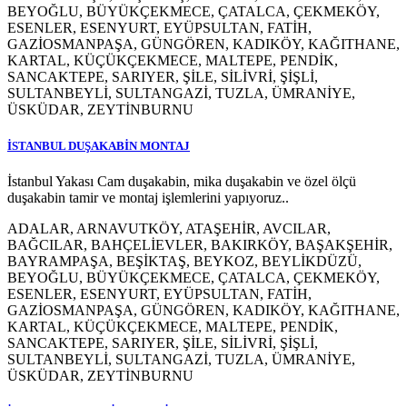
BEYOĞLU, BÜYÜKÇEKMECE, ÇATALCA, ÇEKMEKÖY,
ESENLER, ESENYURT, EYÜPSULTAN, FATİH,
GAZİOSMANPAŞA, GÜNGÖREN, KADIKÖY, KAĞITHANE,
KARTAL, KÜÇÜKÇEKMECE, MALTEPE, PENDİK,
SANCAKTEPE, SARIYER, ŞİLE, SİLİVRİ, ŞİŞLİ,
SULTANBEYLİ, SULTANGAZİ, TUZLA, ÜMRANİYE,
ÜSKÜDAR, ZEYTİNBURNU
İSTANBUL DUŞAKABİN MONTAJ
İstanbul Yakası Cam duşakabin, mika duşakabin ve özel ölçü
duşakabin tamir ve montaj işlemlerini yapıyoruz..
ADALAR, ARNAVUTKÖY, ATAŞEHİR, AVCILAR,
BAĞCILAR, BAHÇELİEVLER, BAKIRKÖY, BAŞAKŞEHİR,
BAYRAMPAŞA, BEŞİKTAŞ, BEYKOZ, BEYLİKDÜZÜ,
BEYOĞLU, BÜYÜKÇEKMECE, ÇATALCA, ÇEKMEKÖY,
ESENLER, ESENYURT, EYÜPSULTAN, FATİH,
GAZİOSMANPAŞA, GÜNGÖREN, KADIKÖY, KAĞITHANE,
KARTAL, KÜÇÜKÇEKMECE, MALTEPE, PENDİK,
SANCAKTEPE, SARIYER, ŞİLE, SİLİVRİ, ŞİŞLİ,
SULTANBEYLİ, SULTANGAZİ, TUZLA, ÜMRANİYE,
ÜSKÜDAR, ZEYTİNBURNU