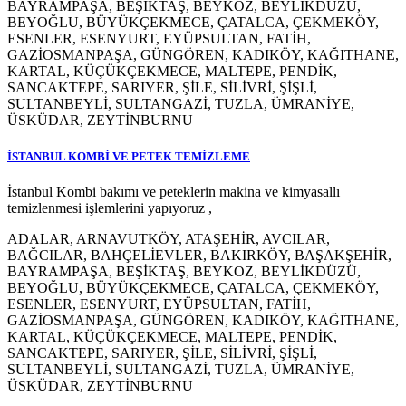
BAYRAMPAŞA, BEŞİKTAŞ, BEYKOZ, BEYLİKDÜZÜ,
BEYOĞLU, BÜYÜKÇEKMECE, ÇATALCA, ÇEKMEKÖY,
ESENLER, ESENYURT, EYÜPSULTAN, FATİH,
GAZİOSMANPAŞA, GÜNGÖREN, KADIKÖY, KAĞITHANE,
KARTAL, KÜÇÜKÇEKMECE, MALTEPE, PENDİK,
SANCAKTEPE, SARIYER, ŞİLE, SİLİVRİ, ŞİŞLİ,
SULTANBEYLİ, SULTANGAZİ, TUZLA, ÜMRANİYE,
ÜSKÜDAR, ZEYTİNBURNU
İSTANBUL KOMBİ VE PETEK TEMİZLEME
İstanbul Kombi bakımı ve peteklerin makina ve kimyasallı
temizlenmesi işlemlerini yapıyoruz ,
ADALAR, ARNAVUTKÖY, ATAŞEHİR, AVCILAR,
BAĞCILAR, BAHÇELİEVLER, BAKIRKÖY, BAŞAKŞEHİR,
BAYRAMPAŞA, BEŞİKTAŞ, BEYKOZ, BEYLİKDÜZÜ,
BEYOĞLU, BÜYÜKÇEKMECE, ÇATALCA, ÇEKMEKÖY,
ESENLER, ESENYURT, EYÜPSULTAN, FATİH,
GAZİOSMANPAŞA, GÜNGÖREN, KADIKÖY, KAĞITHANE,
KARTAL, KÜÇÜKÇEKMECE, MALTEPE, PENDİK,
SANCAKTEPE, SARIYER, ŞİLE, SİLİVRİ, ŞİŞLİ,
SULTANBEYLİ, SULTANGAZİ, TUZLA, ÜMRANİYE,
ÜSKÜDAR, ZEYTİNBURNU