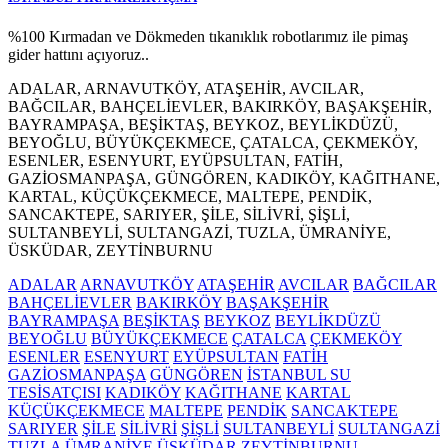
%100 Kırmadan ve Dökmeden tıkanıklık robotlarımız ile pimaş
gider hattını açıyoruz..
ADALAR, ARNAVUTKÖY, ATAŞEHİR, AVCILAR,
BAĞCILAR, BAHÇELİEVLER, BAKIRKÖY, BAŞAKŞEHİR,
BAYRAMPAŞA, BEŞİKTAŞ, BEYKOZ, BEYLİKDÜZÜ,
BEYOĞLU, BÜYÜKÇEKMECE, ÇATALCA, ÇEKMEKÖY,
ESENLER, ESENYURT, EYÜPSULTAN, FATİH,
GAZİOSMANPAŞA, GÜNGÖREN, KADIKÖY, KAĞITHANE,
KARTAL, KÜÇÜKÇEKMECE, MALTEPE, PENDİK,
SANCAKTEPE, SARIYER, ŞİLE, SİLİVRİ, ŞİŞLİ,
SULTANBEYLİ, SULTANGAZİ, TUZLA, ÜMRANİYE,
ÜSKÜDAR, ZEYTİNBURNU
ADALAR
ARNAVUTKÖY
ATAŞEHİR
AVCILAR
BAĞCILAR
BAHÇELİEVLER
BAKIRKÖY
BAŞAKŞEHİR
BAYRAMPAŞA
BEŞİKTAŞ
BEYKOZ
BEYLİKDÜZÜ
BEYOĞLU
BÜYÜKÇEKMECE
ÇATALCA
ÇEKMEKÖY
ESENLER
ESENYURT
EYÜPSULTAN
FATİH
GAZİOSMANPAŞA
GÜNGÖREN
İSTANBUL SU
TESİSATÇISI
KADIKÖY
KAĞITHANE
KARTAL
KÜÇÜKÇEKMECE
MALTEPE
PENDİK
SANCAKTEPE
SARIYER
ŞİLE
SİLİVRİ
ŞİŞLİ
SULTANBEYLİ
SULTANGAZİ
TUZLA
ÜMRANİYE
ÜSKÜDAR
ZEYTİNBURNU