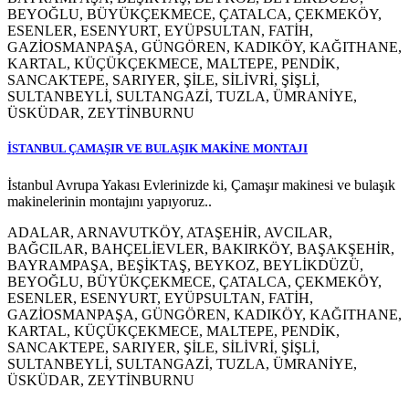
BEYOĞLU, BÜYÜKÇEKMECE, ÇATALCA, ÇEKMEKÖY,
ESENLER, ESENYURT, EYÜPSULTAN, FATİH,
GAZİOSMANPAŞA, GÜNGÖREN, KADIKÖY, KAĞITHANE,
KARTAL, KÜÇÜKÇEKMECE, MALTEPE, PENDİK,
SANCAKTEPE, SARIYER, ŞİLE, SİLİVRİ, ŞİŞLİ,
SULTANBEYLİ, SULTANGAZİ, TUZLA, ÜMRANİYE,
ÜSKÜDAR, ZEYTİNBURNU
İSTANBUL ÇAMAŞIR VE BULAŞIK MAKİNE MONTAJI
İstanbul Avrupa Yakası Evlerinizde ki, Çamaşır makinesi ve bulaşık
makinelerinin montajını yapıyoruz..
ADALAR, ARNAVUTKÖY, ATAŞEHİR, AVCILAR,
BAĞCILAR, BAHÇELİEVLER, BAKIRKÖY, BAŞAKŞEHİR,
BAYRAMPAŞA, BEŞİKTAŞ, BEYKOZ, BEYLİKDÜZÜ,
BEYOĞLU, BÜYÜKÇEKMECE, ÇATALCA, ÇEKMEKÖY,
ESENLER, ESENYURT, EYÜPSULTAN, FATİH,
GAZİOSMANPAŞA, GÜNGÖREN, KADIKÖY, KAĞITHANE,
KARTAL, KÜÇÜKÇEKMECE, MALTEPE, PENDİK,
SANCAKTEPE, SARIYER, ŞİLE, SİLİVRİ, ŞİŞLİ,
SULTANBEYLİ, SULTANGAZİ, TUZLA, ÜMRANİYE,
ÜSKÜDAR, ZEYTİNBURNU