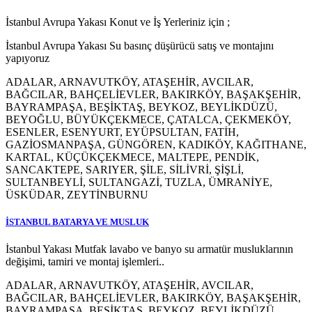
İstanbul Avrupa Yakası Konut ve İş Yerleriniz için ;
İstanbul Avrupa Yakası Su basınç düşürücü satış ve montajını
yapıyoruz
ADALAR, ARNAVUTKÖY, ATAŞEHİR, AVCILAR,
BAĞCILAR, BAHÇELİEVLER, BAKIRKÖY, BAŞAKŞEHİR,
BAYRAMPAŞA, BEŞİKTAŞ, BEYKOZ, BEYLİKDÜZÜ,
BEYOĞLU, BÜYÜKÇEKMECE, ÇATALCA, ÇEKMEKÖY,
ESENLER, ESENYURT, EYÜPSULTAN, FATİH,
GAZİOSMANPAŞA, GÜNGÖREN, KADIKÖY, KAĞITHANE,
KARTAL, KÜÇÜKÇEKMECE, MALTEPE, PENDİK,
SANCAKTEPE, SARIYER, ŞİLE, SİLİVRİ, ŞİŞLİ,
SULTANBEYLİ, SULTANGAZİ, TUZLA, ÜMRANİYE,
ÜSKÜDAR, ZEYTİNBURNU
İSTANBUL BATARYA VE MUSLUK
İstanbul Yakası Mutfak lavabo ve banyo su armatür musluklarının
değişimi, tamiri ve montaj işlemleri..
ADALAR, ARNAVUTKÖY, ATAŞEHİR, AVCILAR,
BAĞCILAR, BAHÇELİEVLER, BAKIRKÖY, BAŞAKŞEHİR,
BAYRAMPAŞA, BEŞİKTAŞ, BEYKOZ, BEYLİKDÜZÜ,