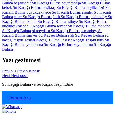
Bulma
başakşehir Su Kaçağı Bulma
bayrampaşa Su Kaçağı Bulma
bebek Su Kaçağı Bulma
beşiktaş Su Kaçağı Bulma
beylikdüzü Su
Kaçağı Bulma
büyükçekmece Su Kaçağı Bulma
esenler Su Kaçağı
Bulma
etiler Su Kaçağı Bulma
fatih Su Kaçağı Bulma
hadımköy Su
Kaçağı Bulma
ikitelli Su Kaçağı Bulma
istinye Su Kaçağı Bulma
küçükçekmece Su Kaçağı Bulma
levent Su Kaçağı Bulma
maltepe
Su Kaçağı Bulma
okmeydanı Su Kaçağı Bulma
osmanbey Su
Kaçağı Bulma
sarıyer Su Kaçağı Bulma
şişli Su Kaçağı Bulma
su
kaçaği tespiti
Tesisat Kaçağı Bulma
Tesisat Kaçağı Tespiti
ulus Su
Kaçağı Bulma
yenibosna Su Kaçağı Bulma
zeytinburnu Su Kaçağı
Bulma
Yazı gezinmesi
Previous
Previous post:
Next
Next post:
Su Kaçağı Bulma ve Su Kaçak Tespit Etme
Hemen Ara