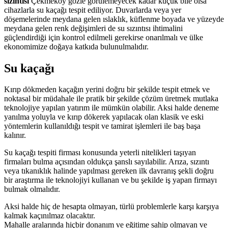
sızıntısı
Çekmeköy gözle görülemeyecek kadar küçük bile olsa
cihazlarla su kaçağı tespit ediliyor. Duvarlarda veya yer
döşemelerinde meydana gelen ıslaklık, küflenme boyada ve yüzeyde
meydana gelen renk değişimleri de su sızıntısı ihtimalini
güçlendirdiği için kontrol edilmeli gerekirse onarılmalı ve ülke
ekonomimize doğaya katkıda bulunulmalıdır.
Su kaçağı
Kırıp dökmeden kaçağın yerini doğru bir şekilde tespit etmek ve
noktasal bir müdahale ile pratik bir şekilde çözüm üretmek mutlaka
teknolojiye yapılan yatırım ile mümkün olabilir. Aksi halde deneme
yanılma yoluyla ve kırıp dökerek yapılacak olan klasik ve eski
yöntemlerin kullanıldığı tespit ve tamirat işlemleri ile baş başa
kalınır.
Su kaçağı tespiti firması konusunda yeterli nitelikleri taşıyan
firmaları bulma açısından oldukça şanslı sayılabilir. Arıza, sızıntı
veya tıkanıklık halinde yapılması gereken ilk davranış şekli doğru
bir araştırma ile teknolojiyi kullanan ve bu şekilde iş yapan firmayı
bulmak olmalıdır.
Aksi halde hiç de hesapta olmayan, türlü problemlerle karşı karşıya
kalmak kaçınılmaz olacaktır.
Mahalle aralarında hiçbir donanım ve eğitime sahip olmayan ve