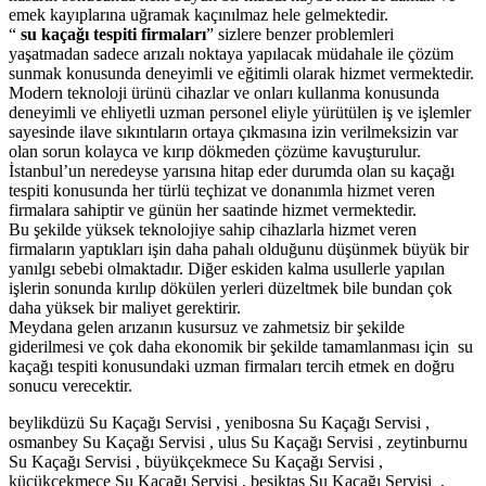
emek kayıplarına uğramak kaçınılmaz hele gelmektedir.
“
su kaçağı tespiti firmaları
” sizlere benzer problemleri
yaşatmadan sadece arızalı noktaya yapılacak müdahale ile çözüm
sunmak konusunda deneyimli ve eğitimli olarak hizmet vermektedir.
Modern teknoloji ürünü cihazlar ve onları kullanma konusunda
deneyimli ve ehliyetli uzman personel eliyle yürütülen iş ve işlemler
sayesinde ilave sıkıntıların ortaya çıkmasına izin verilmeksizin var
olan sorun kolayca ve kırıp dökmeden çözüme kavuşturulur.
İstanbul’un neredeyse yarısına hitap eder durumda olan su kaçağı
tespiti konusunda her türlü teçhizat ve donanımla hizmet veren
firmalara sahiptir ve günün her saatinde hizmet vermektedir.
Bu şekilde yüksek teknolojiye sahip cihazlarla hizmet veren
firmaların yaptıkları işin daha pahalı olduğunu düşünmek büyük bir
yanılgı sebebi olmaktadır. Diğer eskiden kalma usullerle yapılan
işlerin sonunda kırılıp dökülen yerleri düzeltmek bile bundan çok
daha yüksek bir maliyet gerektirir.
Meydana gelen arızanın kusursuz ve zahmetsiz bir şekilde
giderilmesi ve çok daha ekonomik bir şekilde tamamlanması için su
kaçağı tespiti konusundaki uzman firmaları tercih etmek en doğru
sonucu verecektir.
beylikdüzü Su Kaçağı Servisi , yenibosna Su Kaçağı Servisi ,
osmanbey Su Kaçağı Servisi , ulus Su Kaçağı Servisi , zeytinburnu
Su Kaçağı Servisi , büyükçekmece Su Kaçağı Servisi ,
küçükçekmece Su Kaçağı Servisi , beşiktaş Su Kaçağı Servisi ,