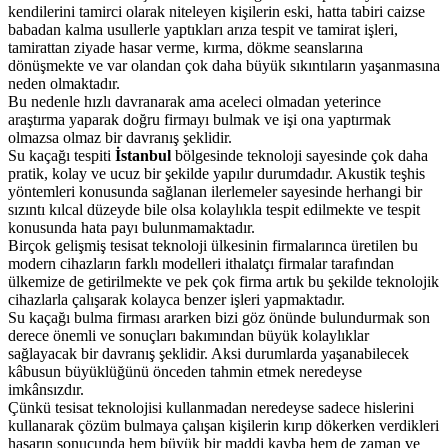
kendilerini tamirci olarak niteleyen kişilerin eski, hatta tabiri caizse
babadan kalma usullerle yaptıkları arıza tespit ve tamirat işleri,
tamirattan ziyade hasar verme, kırma, dökme seanslarına
dönüşmekte ve var olandan çok daha büyük sıkıntıların yaşanmasına
neden olmaktadır.
Bu nedenle hızlı davranarak ama aceleci olmadan yeterince
araştırma yaparak doğru firmayı bulmak ve işi ona yaptırmak
olmazsa olmaz bir davranış şeklidir.
Su kaçağı tespiti
İstanbul
bölgesinde teknoloji sayesinde çok daha
pratik, kolay ve ucuz bir şekilde yapılır durumdadır. Akustik teşhis
yöntemleri konusunda sağlanan ilerlemeler sayesinde herhangi bir
sızıntı kılcal düzeyde bile olsa kolaylıkla tespit edilmekte ve tespit
konusunda hata payı bulunmamaktadır.
Birçok gelişmiş tesisat teknoloji ülkesinin firmalarınca üretilen bu
modern cihazların farklı modelleri ithalatçı firmalar tarafından
ülkemize de getirilmekte ve pek çok firma artık bu şekilde teknolojik
cihazlarla çalışarak kolayca benzer işleri yapmaktadır.
Su kaçağı bulma firması ararken bizi göz önünde bulundurmak son
derece önemli ve sonuçları bakımından büyük kolaylıklar
sağlayacak bir davranış şeklidir. Aksi durumlarda yaşanabilecek
kâbusun büyüklüğünü önceden tahmin etmek neredeyse
imkânsızdır.
Çünkü tesisat teknolojisi kullanmadan neredeyse sadece hislerini
kullanarak çözüm bulmaya çalışan kişilerin kırıp dökerken verdikleri
hasarın sonucunda hem büyük bir maddi kayba hem de zaman ve