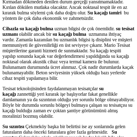
Kırmadan dökmeden denilen durum gerçeği yansıtmamaktadır.
Kırılan dökülen mutlaka olacaktır. Ancak noktasal tespit ile en az
kırarak bulma söylemi çok daha doğru olur.
Su kaçağı tamiri
bu
yöntem ile çok daha ekonomik ve zahmetsizdir.
Cihazla su kaçağı bulma
uzman bilgisi de çok önemlidir.
su tesisat
uzmanı
olabilir ancak bir
su kaçağı bulma
uzmanına ihtiyaç
vardır. Zamanla kazanılan bu uzmanlık bilgisi iş disiplini ve müşteri
memnuniyeti ile güvenilirliği en üst seviyeye çıkarır. Mario Tesisat
müşterilerine garanti hizmeti de sunmaktadır. Su kaçağı tespiti
yapılıp sonunda kaçak var değerlendirmesi yapıldığında su kaçağı
noktasal olarak akustik cihaz veya termal kamera ile bulunur.
Bulunamam durumunda ücret alınmaz. Çok nadir durumlarda kaçak
bulunamayabilir. Beton seviyesinin yüksek olduğu bazı yerlerde
cihaz tespiti yapılamaya bilir.
Tesisat teknolojisinden faydalanmayan tesisatçılar
su
kaçağı
zannettiği yeri kırarak işe başlıyorlar fakat genellikle
damlamanın ya da sızıntının olduğu yer sorunlu bölge olmayabiliyor.
Böyle bir durumda sorunlu bölgeyi bulmaya çalışan su tesisatçısı su
kaçağı bulduğu zaman ev çoktan şantiye görünümünü almış
moralinizi bozmuş olabilir.
Su sızıntısı
Çekmeköy başka bir belirtisi ise ay sonlarında gelen
faturaların daha önceki faturalara göre fazla gelmesidir.
Su