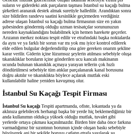
suların ve giderdeki atık parçaların taşması İstanbul su kaçağı bulma
şirketleri aranarak destek almak suretiyle halledilir. Arandıktan sonra
size bildirilen randevu saatini kesinlikle geçirmeden verdiğiniz
adrese ulaşan İstanbul su kaçağı bulma firmasının size en yakın
şubesinden göndermiş olduğu uzman tesisatçılar sorununuzun
nereden kaynaklandığını bulabilmek için hemen harekete geçerler.
Arızanın merkez noktası tespit edilir ve etrafındaki başka noktalarda
da aynı ve ya farklı bir sorun var mı yok mu iyice kontrol edilerek
elde edilen bulgular değerlendirilip ona göre gereken onarım şekline
karar verilir. Giderin içine lüzumsuz şeylerin atılması sebebiyle oluşa
tıkanıklıklar boruların içine gönderilen ucu kancalı makinanın
ucunda bulunan tıkanıklık açmaya yarayan tellerin çok hızlı
döndürülmesi sebebiyle tüm atıklar parçalanarak kanal borusuna
doğru akıtılır ve tıkanıklıkta böylece açılarak mutfak eski
kullanılabilir haline yeniden kavuşmuş olur.
İstanbul Su Kaçağı Tespit Firması
İstanbul Su kaçağı
Tespiti apartmanda, ofiste, lokantada ya da
aklınıza gelebilecek herhangi başka bir yerde hiç beklemediğimiz bir
anda kullanımın oldukça yüksek olduğu mutfak, tuvalet gibi
yerlerde ortaya çıkması kaçınılmazdır. Birden bire daha önce farkına
varmadığımız bir sızıntının borunun içinde oluşan baskı sebebiyle
büyüyerek ani bir şekilde boruyu çatlatıp etrafa yayılarak su