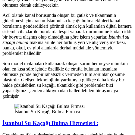
olumsuz olarak etkileyecektir.
Acil olarak kanal borusunda oluşan bu çatlak ve tıkanmanın
giderilmesi için aranan İstanbul su kaçağı bulma ekipleri kanal
borularına gönderdikleri görüntü almak için kullanılan dijital kamera
sistemli cihazlar ile borularda tespit yaparak durumun ne kadar ciddi
bir boyuta ulaşmış olup olmadığına göre işlem yaparlar.
İstanbul su
kaçağı bulma
makinaları ile her türlü iş yeri ve alış veriş merkezi,
banka, okul, ev gibi alanlarda derhal müdahale yöntemiyle
problemler halledilir.
Son model makinaları kullanarak oluşan sorun her neyse mümkün
olan en kısa süre içinde özellikle de etrafta bulunan insanlara
olumsuz yönde hiçbir rahatsızlık vermeden tüm sorunlar çözüme
ulaştırılır. Gelişen teknolojinin yardımıyla gittikçe daha kolay bir
halde çözülebilen su kaçağı, tıkanıklık gibi problemler bizi
yapacağımız işlerden alıkoymadan halledilebilen bir aşamaya
gelmiştir.
İstanbul Su Kaçağı Bulma Firması
İstanbul Su Kaçağı Bulma Hizmetleri :
Genelde mutfak giderlerinde oluşan tıkanma sebebiyle etrafa pis