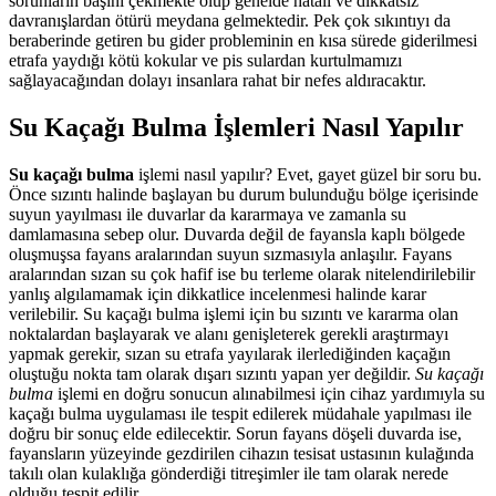
sorunların başını çekmekte olup genelde hatalı ve dikkatsiz
davranışlardan ötürü meydana gelmektedir. Pek çok sıkıntıyı da
beraberinde getiren bu gider probleminin en kısa sürede giderilmesi
etrafa yaydığı kötü kokular ve pis sulardan kurtulmamızı
sağlayacağından dolayı insanlara rahat bir nefes aldıracaktır.
Su Kaçağı Bulma İşlemleri Nasıl Yapılır
Su kaçağı bulma
işlemi nasıl yapılır? Evet, gayet güzel bir soru bu.
Önce sızıntı halinde başlayan bu durum bulunduğu bölge içerisinde
suyun yayılması ile duvarlar da kararmaya ve zamanla su
damlamasına sebep olur. Duvarda değil de fayansla kaplı bölgede
oluşmuşsa fayans aralarından suyun sızmasıyla anlaşılır. Fayans
aralarından sızan su çok hafif ise bu terleme olarak nitelendirilebilir
yanlış algılamamak için dikkatlice incelenmesi halinde karar
verilebilir. Su kaçağı bulma işlemi için bu sızıntı ve kararma olan
noktalardan başlayarak ve alanı genişleterek gerekli araştırmayı
yapmak gerekir, sızan su etrafa yayılarak ilerlediğinden kaçağın
oluştuğu nokta tam olarak dışarı sızıntı yapan yer değildir.
Su kaçağı
bulma
işlemi en doğru sonucun alınabilmesi için cihaz yardımıyla su
kaçağı bulma uygulaması ile tespit edilerek müdahale yapılması ile
doğru bir sonuç elde edilecektir. Sorun fayans döşeli duvarda ise,
fayansların yüzeyinde gezdirilen cihazın tesisat ustasının kulağında
takılı olan kulaklığa gönderdiği titreşimler ile tam olarak nerede
olduğu tespit edilir.