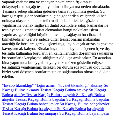
yaparak çatlamasına ve çatlayan noktalardan fışkıran su
dolayısıyla su kaçağı tespiti yapılması ihtiyacına neden olmaktadır.
Taşmaya sebep olmadan giderlere tamirat yapılması gerekir. Su
kaçağı tespiti gider borularının içine gönderilen ve içeride ki her
noktaya ulaşarak en ince teferruatlara kadar tek tek gözlem
yapılmasına olanak sağlayan dijital özelliklere sahip kamaralar ile
tespit yapan uzman tesisat elemanları hangi noktalara işlem
yapılması gerektiğini büyük bir avantaj sağlayan bu cihazlarla
bilmektedirler. Geriye sadece diğer tesisat onarım makinaları
aracılığı ile borulara gerekli işlemi uygulayıp kaçak arızasını çözüme
kavuşturmak kalıyor. Binalar inşaat halindeyken döşenen iç ve dış
tesisatta kullanılan boruların en kalitelilerinden döşenmesi sağlanırsa
bu sorunlarla karşılaşma sıklığımız oldukça azalacaktır. En azından
bina yapımında bu uygulamaya gereken özen gösterilmediyse
tesisatımızı yenilememiz gereken bir durum söz konusu olduğunda
bizler yeni döşenen borularımızın en sağlamından olmasına dikkat
edelim.
"lavabo tıkanıklığı"
"logar acma"
"tuvalet tıkanıklığı"
aksaray Su
Kaçağı Bulma
aksaray Tesisat Kaçağı Bulma
ataköy Su Kaçağı
Bulma
ataköy Tesisat Kaçağı Bulma
ataşehir Su Kaçağı Bulma
ataşehir Tesisat Kaçağı Bulma
bağcılar Su Kaçağı Bulma
bağcılar
Tesisat Kaçağı Bulma
bahçelievler Su Kaçağı Bulma
bahçelievler
Tesisat Kaçağı Bulma
başakşehir Su Kaçağı Bulma
başakşehir
Tesisat Kaçağı Bulma
bayrampaşa Su Kaçağı Bulma
bayrampaşa