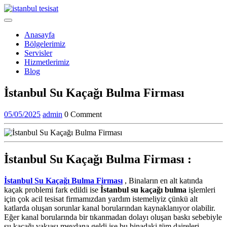
Skip
to
Open
content
Menu
Anasayfa
Bölgelerimiz
Servisler
Hizmetlerimiz
Blog
Close
İstanbul Su Kaçağı Bulma Firması
Menu
05/05/2025
admin
05/05/2025
admin
0 Comment
İstanbul Su Kaçağı Bulma Firması :
İstanbul Su Kaçağı Bulma Firması
, Binaların en alt katında
kaçak problemi fark edildi ise
İstanbul su kaçağı bulma
işlemleri
için çok acil tesisat firmamızdan yardım istemeliyiz çünkü alt
katlarda oluşan sorunlar kanal borularından kaynaklanıyor olabilir.
Eğer kanal borularında bir tıkanmadan dolayı oluşan baskı sebebiyle
su kaçağı vakıası meydana geldi ise bu binadaki tüm daireleri