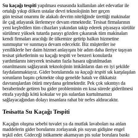
Su kaçağı tespiti
yapılması esnasında kullanılan alet edevatlar ile
ortalığı yıkıp döken ustalar devri teknolojinin her geçen
gün tesisat onarımı ile alakalı devrim niteliğinde ürettiği makinalar
ile çağ atlayarak ilerlemeye devam etmektedir. Tesisat firmalarının
yeni keşfedilen tüm cihazları yakından takip ederek piyasaya sürülür
sürülmez yüksek tutarda parayı gözden çıkararak tüm makinaları
kendi firmaları aracılığı ile ülkemize getirip halkın hizmetine
sunmuştur ve sunmaya devam edecektir. Biz müşteriler ise
yeniliklerle her daim hizmet anlayışını bir adım daha ileriye taşıyan
tesisat şirketlerinin su kaçağı tespiti ve benzeri konularda
yardımlarını isteyerek tesisatın fazla hasara uğratılmadan
onarılmasını sağlayarak teknolojinin imkânların dan en iyi şekilde
faydalanmaktayız. Gider borularında
su kaçağı tespiti
sık karşılaşılan
sorunların başını çekmekte olup genelde hatalı ve dikkatsiz
davranışlardan ötürü meydana gelmektedir. Pek çok sıkıntıyı da
beraberinde getiren bu gider probleminin en kısa sürede giderilmesi
etrafa yaydığı kötü kokular ve pis sulardan kurtulmamızı
sağlayacağından dolayı insanlara rahat bir nefes aldıracaktır.
Tesisatta Su Kaçağı Tespiti
Kaçağın oluşma sebebi tuvalet ya da mutfak lavaboları na atılan
maddelerin gider borularını zorlayarak pis suyun gidişine engel
teşkil eder. Gideceği istikamete akamayan pis sular borulara baskı