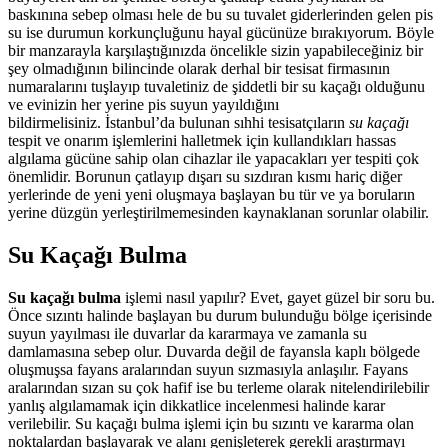
baskınına sebep olması hele de bu su tuvalet giderlerinden gelen pis
su ise durumun korkunçluğunu hayal gücünüze bırakıyorum. Böyle
bir manzarayla karşılaştığınızda öncelikle sizin yapabileceğiniz bir
şey olmadığının bilincinde olarak derhal bir tesisat firmasının
numaralarını tuşlayıp tuvaletiniz de şiddetli bir su kaçağı olduğunu
ve evinizin her yerine pis suyun yayıldığını
bildirmelisiniz. İstanbul’da bulunan sıhhi tesisatçıların
su kaçağı
tespit ve onarım işlemlerini halletmek için kullandıkları hassas
algılama gücüne sahip olan cihazlar ile yapacakları yer tespiti çok
önemlidir. Borunun çatlayıp dışarı su sızdıran kısmı hariç diğer
yerlerinde de yeni yeni oluşmaya başlayan bu tür ve ya boruların
yerine düzgün yerleştirilmemesinden kaynaklanan sorunlar olabilir.
Su Kaçağı Bulma
Su kaçağı bulma
işlemi nasıl yapılır? Evet, gayet güzel bir soru bu.
Önce sızıntı halinde başlayan bu durum bulunduğu bölge içerisinde
suyun yayılması ile duvarlar da kararmaya ve zamanla su
damlamasına sebep olur. Duvarda değil de fayansla kaplı bölgede
oluşmuşsa fayans aralarından suyun sızmasıyla anlaşılır. Fayans
aralarından sızan su çok hafif ise bu terleme olarak nitelendirilebilir
yanlış algılamamak için dikkatlice incelenmesi halinde karar
verilebilir. Su kaçağı bulma işlemi için bu sızıntı ve kararma olan
noktalardan başlayarak ve alanı genişleterek gerekli araştırmayı