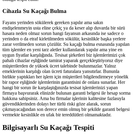
Cihazla Su Kaçağı Bulma
Fayans yerinden sökülerek gereken yapılır ama sakın
endişelenmeyin usta eline çekiç ya da keser alıp duvarda bir sürü
hasara neden olmaz sorun hangi fayansın arkasında ise sadece o
yerinden o da etraf kirletilmeden sökülür, kesinlikle başka yerlere
zarar verilmeden sorun çözülür. Su kaçağı bulma esnasında yapılan
tüm işlemler en yeni tarz aletler kullanılarak yapılır ama yine en
uygun fiyatlar karşılığında. Tesisat şirketleri biz işlemlerimizi çok
pahalı cihazlar eşliğinde tamirat yaparak gerçekleştiriyoruz diye
müşterilerden de yüksek ücret talebinde bulunmazlar. Yalnız
emeklerinin karşılığı olan ücreti faturalara yansıtırlar. Bununla
birlikte yaptıkları her işlem için müşterileri bilgilendirmeye yönelik
bir rapor eşliğinde işlemlerinin garantisini de onlara sunarlar. Her
hangi bir sorun ile karşılaştığınızda tesisat işlemlerinizi yapan
firmaya başvurarak elinizde bulunan garanti belgesi ile hesap sorma
hakkına sahipsiniz. Ama bu firmalar işlerinin kalitesine fazlasıyla
güvendiklerinden dolayı her türlü riski göze alarak, sorun
çıkmayacağından son derece emin olmuş bir şekilde garanti belgesi
vermekte kesinlikle en ufak bir tereddütleri olmamaktadır.
Bilgisayarlı Su Kaçağı Tespiti