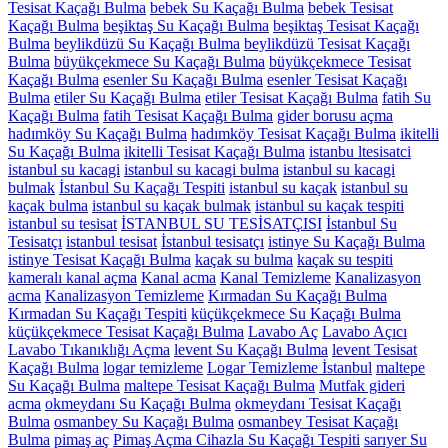
Tesisat Kaçağı Bulma
bebek Su Kaçağı Bulma
bebek Tesisat
Kaçağı Bulma
beşiktaş Su Kaçağı Bulma
beşiktaş Tesisat Kaçağı
Bulma
beylikdüzü Su Kaçağı Bulma
beylikdüzü Tesisat Kaçağı
Bulma
büyükçekmece Su Kaçağı Bulma
büyükçekmece Tesisat
Kaçağı Bulma
esenler Su Kaçağı Bulma
esenler Tesisat Kaçağı
Bulma
etiler Su Kaçağı Bulma
etiler Tesisat Kaçağı Bulma
fatih Su
Kaçağı Bulma
fatih Tesisat Kaçağı Bulma
gider borusu açma
hadımköy Su Kaçağı Bulma
hadımköy Tesisat Kaçağı Bulma
ikitelli
Su Kaçağı Bulma
ikitelli Tesisat Kaçağı Bulma
istanbu ltesisatci
istanbul su kacagi
istanbul su kacagi bulma
istanbul su kacagi
bulmak
İstanbul Su Kaçağı Tespiti
istanbul su kaçak
istanbul su
kaçak bulma
istanbul su kaçak bulmak
istanbul su kaçak tespiti
istanbul su tesisat
İSTANBUL SU TESİSATÇISI
İstanbul Su
Tesisatçı
istanbul tesisat
İstanbul tesisatçı
istinye Su Kaçağı Bulma
istinye Tesisat Kaçağı Bulma
kaçak su bulma
kaçak su tespiti
kameralı kanal açma
Kanal acma
Kanal Temizleme
Kanalizasyon
acma
Kanalizasyon Temizleme
Kırmadan Su Kaçağı Bulma
Kırmadan Su Kaçağı Tespiti
küçükçekmece Su Kaçağı Bulma
küçükçekmece Tesisat Kaçağı Bulma
Lavabo Aç
Lavabo Açıcı
Lavabo Tıkanıklığı Açma
levent Su Kaçağı Bulma
levent Tesisat
Kaçağı Bulma
logar temizleme
Logar Temizleme İstanbul
maltepe
Su Kaçağı Bulma
maltepe Tesisat Kaçağı Bulma
Mutfak gideri
acma
okmeydanı Su Kaçağı Bulma
okmeydanı Tesisat Kaçağı
Bulma
osmanbey Su Kaçağı Bulma
osmanbey Tesisat Kaçağı
Bulma
pimaş aç
Pimaş Açma Cihazla Su Kaçağı Tespiti
sarıyer Su