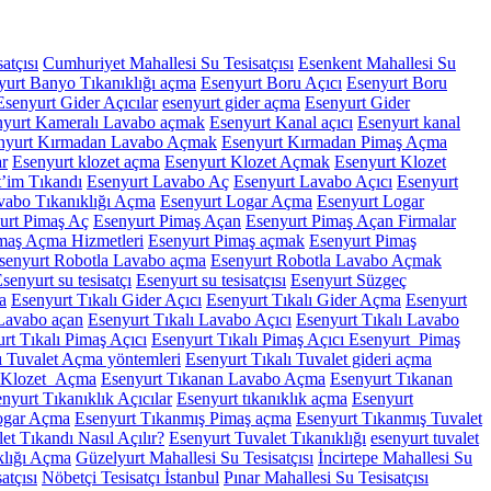
atçısı
Cumhuriyet Mahallesi Su Tesisatçısı
Esenkent Mahallesi Su
yurt Banyo Tıkanıklığı açma
Esenyurt Boru Açıcı
Esenyurt Boru
Esenyurt Gider Açıcılar
esenyurt gider açma
Esenyurt Gider
nyurt Kameralı Lavabo açmak
Esenyurt Kanal açıcı
Esenyurt kanal
nyurt Kırmadan Lavabo Açmak
Esenyurt Kırmadan Pimaş Açma
ar
Esenyurt klozet açma
Esenyurt Klozet Açmak
Esenyurt Klozet
t’im Tıkandı
Esenyurt Lavabo Aç
Esenyurt Lavabo Açıcı
Esenyurt
vabo Tıkanıklığı Açma
Esenyurt Logar Açma
Esenyurt Logar
urt Pimaş Aç
Esenyurt Pimaş Açan
Esenyurt Pimaş Açan Firmalar
maş Açma Hizmetleri
Esenyurt Pimaş açmak
Esenyurt Pimaş
senyurt Robotla Lavabo açma
Esenyurt Robotla Lavabo Açmak
senyurt su tesisatçı
Esenyurt su tesisatçısı
Esenyurt Süzgeç
a
Esenyurt Tıkalı Gider Açıcı
Esenyurt Tıkalı Gider Açma
Esenyurt
 Lavabo açan
Esenyurt Tıkalı Lavabo Açıcı
Esenyurt Tıkalı Lavabo
rt Tıkalı Pimaş Açıcı
Esenyurt Tıkalı Pimaş Açıcı Esenyurt Pimaş
ı Tuvalet Açma yöntemleri
Esenyurt Tıkalı Tuvalet gideri açma
n Klozet Açma
Esenyurt Tıkanan Lavabo Açma
Esenyurt Tıkanan
nyurt Tıkanıklık Açıcılar
Esenyurt tıkanıklık açma
Esenyurt
ogar Açma
Esenyurt Tıkanmış Pimaş açma
Esenyurt Tıkanmış Tuvalet
et Tıkandı Nasıl Açılır?
Esenyurt Tuvalet Tıkanıklığı
esenyurt tuvalet
klığı Açma
Güzelyurt Mahallesi Su Tesisatçısı
İncirtepe Mahallesi Su
atçısı
Nöbetçi Tesisatçı İstanbul
Pınar Mahallesi Su Tesisatçısı