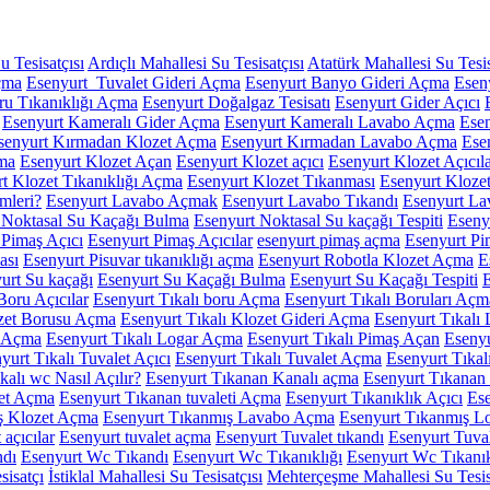
 Tesisatçısı
Ardıçlı Mahallesi Su Tesisatçısı
Atatürk Mahallesi Su Tesis
çma
Esenyurt Tuvalet Gideri Açma
Esenyurt Banyo Gideri Açma
Esen
ru Tıkanıklığı Açma
Esenyurt Doğalgaz Tesisatı
Esenyurt Gider Açıcı
Esenyurt Kameralı Gider Açma
Esenyurt Kameralı Lavabo Açma
Ese
senyurt Kırmadan Klozet Açma
Esenyurt Kırmadan Lavabo Açma
Ese
ma
Esenyurt Klozet Açan
Esenyurt Klozet açıcı
Esenyurt Klozet Açıcıl
t Klozet Tıkanıklığı Açma
Esenyurt Klozet Tıkanması
Esenyurt Kloze
mleri?
Esenyurt Lavabo Açmak
Esenyurt Lavabo Tıkandı
Esenyurt La
 Noktasal Su Kaçağı Bulma
Esenyurt Noktasal Su kaçağı Tespiti
Eseny
 Pimaş Açıcı
Esenyurt Pimaş Açıcılar
esenyurt pimaş açma
Esenyurt Pi
ası
Esenyurt Pisuvar tıkanıklığı açma
Esenyurt Robotla Klozet Açma
E
urt Su kaçağı
Esenyurt Su Kaçağı Bulma
Esenyurt Su Kaçağı Tespiti
E
Boru Açıcılar
Esenyurt Tıkalı boru Açma
Esenyurt Tıkalı Boruları Açm
ozet Borusu Açma
Esenyurt Tıkalı Klozet Gideri Açma
Esenyurt Tıkalı
i Açma
Esenyurt Tıkalı Logar Açma
Esenyurt Tıkalı Pimaş Açan
Esenyu
yurt Tıkalı Tuvalet Açıcı
Esenyurt Tıkalı Tuvalet Açma
Esenyurt Tıkal
kalı wc Nasıl Açılır?
Esenyurt Tıkanan Kanalı açma
Esenyurt Tıkana
let Açma
Esenyurt Tıkanan tuvaleti Açma
Esenyurt Tıkanıklık Açıcı
Ese
ş Klozet Açma
Esenyurt Tıkanmış Lavabo Açma
Esenyurt Tıkanmış L
 açıcılar
Esenyurt tuvalet açma
Esenyurt Tuvalet tıkandı
Esenyurt Tuval
ndı
Esenyurt Wc Tıkandı
Esenyurt Wc Tıkanıklığı
Esenyurt Wc Tıkanı
sisatçı
İstiklal Mahallesi Su Tesisatçısı
Mehterçeşme Mahallesi Su Tesis