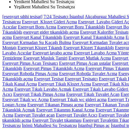
Yenikent Mahallesi Su Tesisatçısı
Yeşilkent Mahallesi Su Tesisatçısı
[esenyurt sıhhi tesisat]
7/24 Tesisatçı İstanbul
Akçaburgaz Mahallesi Su
Tesisatçısı
Esenyurt Klozet Gideri Açma
Esenyurt Lavabo Gideri A
Açıcılar
Esenyurt Boru Açma
Esenyurt Boru Tıkanıklığı
Esenyurt Bo
Tıkanıklığı
esenyurt gider tıkanıklığı açma
Esenyurt Kalorifer Tesisatı
açma
Esenyurt Kanal Tıkanıklığı
Esenyurt Kanal Tıkanıklığı Açma
E
Esenyurt Kırmadan Su Kaçağı Bulma
Esenyurt Kırmadan Tuvalet aç
Montajı
Esenyurt Klozet Tıkandı
Esenyurt Klozet Tıkanıklığı
Esenyur
Lavabo Açıcılar
Esenyurt lavabo açma
Esenyurt Lavabo Açma Yönte
Temizleme
Esenyurt Musluk Tamiri
Esenyurt Mutfak Açma
Esenyurt
Esenyurt Pimaş Açan Tesisatçı
Esenyurt Pimaş Açan ustalar
Esenyurt
Tıkanıklığı
Esenyurt Pimaş Tıkanıklığı Açma
Esenyurt Pimaş Tıkanm
Esenyurt Robotla Pimaş Açma
Esenyurt Robotla Tuvalet Açma
Eseny
Tıkanıklığı açma
Esenyurt Tesisat
Esenyurt Tesisatçı
Esenyurt Tıkalı 
Tıkalı Kanal Açma
Esenyurt Tıkalı Klozet Açma
Esenyurt Tıkalı Kl
Açma
Esenyurt Tıkalı Lavabo Açmak
Esenyurt Tıkalı Lavabo Gider
Açıcı
Esenyurt Tıkalı Pimaş Açma
Esenyurt Tıkalı Tuvalet Açan
Esen
Esenyurt Tıkalı wc Açma
Esenyurt Tıkalı wc gideri açma
Esenyurt Tı
Logarı Açma
Esenyurt Tıkanan Pimaşı açma
Esenyurt Tıkanan Tuva
Tıkanıklık Açmak
Esenyurt Tıkanmış Kanal Açma
Esenyurt Tıkanmı
Açma
Esenyurt Tuvalet açan
Esenyurt Tuvalet Açıcı
Esenyurt Tuvalet
tıkanıklığı açma
Esenyurt Tuvalet tıkanması
Esenyurt Tuvaletim Tıka
Tesisatçısı
İnönü Mahallesi Su Tesisatçısı
İstanbul Pimaş aç
İstanbul te