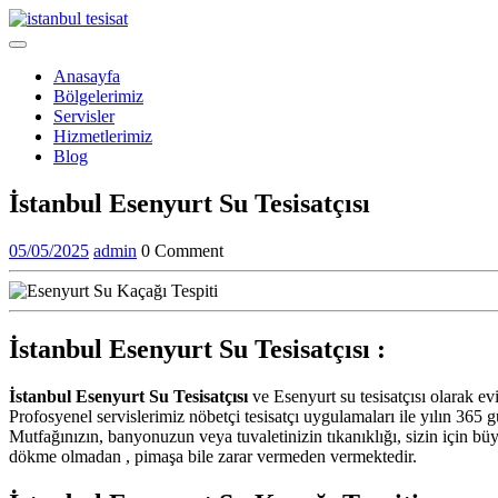
Skip
to
Open
content
Menu
Anasayfa
Bölgelerimiz
Servisler
Hizmetlerimiz
Blog
Close
İstanbul Esenyurt Su Tesisatçısı
Menu
05/05/2025
admin
05/05/2025
admin
0 Comment
İstanbul Esenyurt Su Tesisatçısı :
İstanbul Esenyurt Su Tesisatçısı
ve Esenyurt su tesisatçısı olarak evi
Profosyenel servislerimiz nöbetçi tesisatçı uygulamaları ile yılın 365
Mutfağınızın, banyonuzun veya tuvaletinizin tıkanıklığı, sizin için büy
dökme olmadan , pimaşa bile zarar vermeden vermektedir.