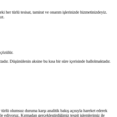
i her türlü tesisat, tamirat ve onarım işlerinizde hizmetinizdeyiz.
uz.
 çözülür.
tadır. Düşünülenin aksine bu kısa bir süre içerisinde hallolmaktadır.
r türlü olumsuz duruma karşı analitik bakış açısıyla hareket ederek
le ediyoruz. Kırmadan gerçekleştirdiğimiz tespit işlemlerimiz ile