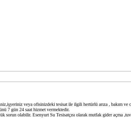
niz,işyeriniz veya ofisinizdeki tesisat ile ilgili hertürlü arıza , bakım v
 günü 7 gün 24 saat hizmet vermektedir.
ük sorun olabilir. Esenyurt Su Tesisatçısı olarak mutfak gider açma ,tuva