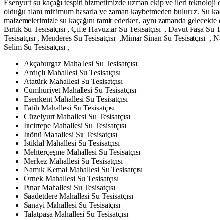
Esenyurt su kaçağı tespiti hizmetimizde uzman ekip ve ileri teknoloji 
olduğu alanı minimum hasarla ve zaman kaybetmeden buluruz. Su kaçağı 
malzemelerimizle su kaçağını tamir ederken, aynı zamanda gelecekte o
Birlik Su Tesisatçısı , Çifte Havuzlar Su Tesisatçısı , Davut Paşa Su
Tesisatçısı , Menderes Su Tesisatçısı ,Mimar Sinan Su Tesisatçısı , Na
Selim Su Tesisatçısı ,
Akçaburgaz Mahallesi Su Tesisatçısı
Ardıçlı Mahallesi Su Tesisatçısı
Atatürk Mahallesi Su Tesisatçısı
Cumhuriyet Mahallesi Su Tesisatçısı
Esenkent Mahallesi Su Tesisatçısı
Fatih Mahallesi Su Tesisatçısı
Güzelyurt Mahallesi Su Tesisatçısı
İncirtepe Mahallesi Su Tesisatçısı
İnönü Mahallesi Su Tesisatçısı
İstiklal Mahallesi Su Tesisatçısı
Mehterçeşme Mahallesi Su Tesisatçısı
Merkez Mahallesi Su Tesisatçısı
Namık Kemal Mahallesi Su Tesisatçısı
Örnek Mahallesi Su Tesisatçısı
Pınar Mahallesi Su Tesisatçısı
Saadetdere Mahallesi Su Tesisatçısı
Sanayi Mahallesi Su Tesisatçısı
Talatpaşa Mahallesi Su Tesisatçısı