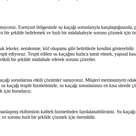
 sunuyoruz. Esenyurt bölgesinde su kaçağı sorunlarıyla karşılaştığınızda,
ru bir şekilde belirlemek ve hızlı bir müdahaleyle sorunu çözmek için ön
lak lekeler, nemlenme, küf oluşumu gibi belirtilerle kendini gösterebilir
pit ediyoruz. Tespit edilen su kaçağını hızlıca tamir etmek, yapısal ha
etkili bir şekilde müdahale ederek sorunu çözerler.
u kaçağı sorunlarına etkili çözümler sunuyoruz. Müşteri memnuniyeti oda
urt su kaçağı tespiti hizmetimizle, su kaçağı sorunlarınızı en kısa sürede
k için buradayız.
laşmış ekibimizin kaliteli hizmetinden faydalanabilirsiniz. Su kaçağı t
k ve sorunu hızlı bir şekilde çözmek için önemlidir.