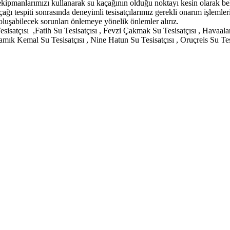
ekipmanlarımızı kullanarak su kaçağının olduğu noktayı kesin olarak bel
tespiti sonrasında deneyimli tesisatçılarımız gerekli onarım işlemlerini
luşabilecek sorunları önlemeye yönelik önlemler alırız.
 Tesisatçısı ,Fatih Su Tesisatçısı , Fevzi Çakmak Su Tesisatçısı , Havaa
mık Kemal Su Tesisatçısı , Nine Hatun Su Tesisatçısı , Oruçreis Su Tesis