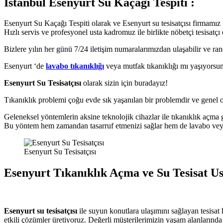
İstanbul Esenyurt Su Kaçağı Tespiti :
Esenyurt Su Kaçağı Tespiti olarak ve Esenyurt su tesisatçısı firmamız 7
Hızlı servis ve profesyonel usta kadromuz ile birlikte nöbetçi tesisatçı 
Bizlere yılın her günü 7/24 iletişim numaralarımızdan ulaşabilir ve ran
Esenyurt ‘de
lavabo tıkanıklığı
veya mutfak tıkanıklığı mı yaşıyorsu
Esenyurt Su Tesisatçısı
olarak sizin için buradayız!
Tıkanıklık problemi çoğu evde sık yaşanılan bir problemdir ve genel ol
Geleneksel yöntemlerin aksine teknolojik cihazlar ile tıkanıklık açma 
Bu yöntem hem zamandan tasarruf etmenizi sağlar hem de lavabo veya 
Esenyurt Su Tesisatçısı
Esenyurt Tıkanıklık Açma ve Su Tesisat Ust
Esenyurt su tesisatçısı
ile suyun konutlara ulaşımını sağlayan tesisat 
etkili çözümler üretiyoruz. Değerli müşterilerimizin yaşam alanlarında