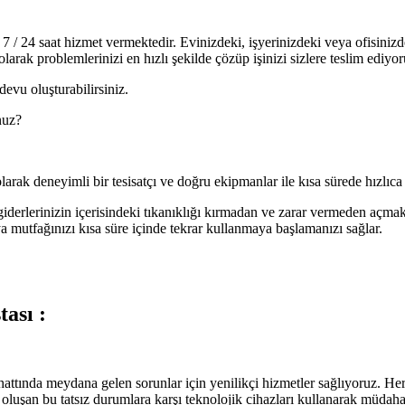
 / 24 saat hizmet vermektedir. Evinizdeki, işyerinizdeki veya ofisinizdek
olarak problemlerinizi en hızlı şekilde çözüp işinizi sizlere teslim ediyor
devu oluşturabilirsiniz.
nuz?
arak deneyimli bir tesisatçı ve doğru ekipmanlar ile kısa sürede hızlıca
giderlerinizin içerisindeki tıkanıklığı kırmadan ve zarar vermeden açmak
mutfağınızı kısa süre içinde tekrar kullanmaya başlamanızı sağlar.
ası :
hattında meydana gelen sorunlar için yenilikçi hizmetler sağlıyoruz. He
 oluşan bu tatsız durumlara karşı teknolojik cihazları kullanarak müdaha