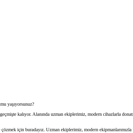
u mu yaşıyorsunuz?
k geçmişte kalıyor. Alanında uzman ekiplerimiz, modern cihazlarla donatıl
 çözmek için buradayız. Uzman ekiplerimiz, modern ekipmanlarımızla bir 