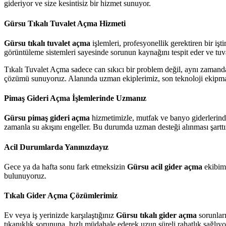
gideriyor ve size kesintisiz bir hizmet sunuyor.
Gürsu Tıkalı Tuvalet Açma Hizmeti
Gürsu tıkalı tuvalet açma
işlemleri, profesyonellik gerektiren bir i
görüntüleme sistemleri sayesinde sorunun kaynağını tespit eder ve tuv
Tıkalı Tuvalet Açma sadece can sıkıcı bir problem değil, aynı zamand
çözümü sunuyoruz. Alanında uzman ekiplerimiz, son teknoloji ekipmanla
Pimaş Gideri Açma İşlemlerinde Uzmanız
Gürsu pimaş gideri açma
hizmetimizle, mutfak ve banyo giderlerinde
zamanla su akışını engeller. Bu durumda uzman desteği alınması şarttı
Acil Durumlarda Yanınızdayız
Gece ya da hafta sonu fark etmeksizin
Gürsu acil gider açma
ekibimi
bulunuyoruz.
Tıkalı Gider Açma Çözümlerimiz
Ev veya iş yerinizde karşılaştığınız
Gürsu tıkalı gider açma
sorunlar
tıkanıklık sorununa, hızlı müdahale ederek uzun süreli rahatlık sağlıyo