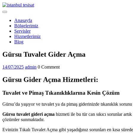
Skip
to
Open
content
Menu
Anasayfa
Bölgelerimiz
Servisler
Hizmetlerimiz
Blog
Close
Gürsu Tuvalet Gider Açma
Menu
14/07/2025
admin
14/07/2025
admin
0 Comment
Gürsu Gider Açma Hizmetleri:
Tuvalet ve Pimaş Tıkanıklıklarına Kesin Çözüm
Gürsu’da yaşıyor ve tuvalet ya da pimaş giderinizde tıkanıklık sorun
Gürsu tuvalet gideri açma
hizmeti ile bu tür can sıkıcı sorunlar artı
çözümler sunmaktadır.
Evinizin Tıkalı Tuvalet Açma gibi yaşadığınız sorunları en kısa sürede