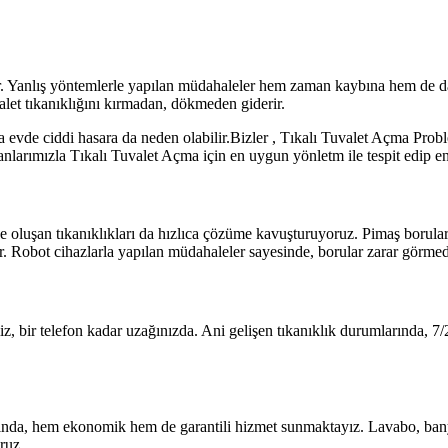
ştir. Yanlış yöntemlerle yapılan müdahaleler hem zaman kaybına hem de d
alet tıkanıklığını kırmadan, dökmeden giderir.
a evde ciddi hasara da neden olabilir.Bizler , Tıkalı Tuvalet Açma Prob
rımızla Tıkalı Tuvalet Açma için en uygun yönletm ile tespit edip en h
 oluşan tıkanıklıkları da hızlıca çözüme kavuşturuyoruz. Pimaş boruların
r. Robot cihazlarla yapılan müdahaleler sayesinde, borular zarar görmede
z, bir telefon kadar uzağınızda. Ani gelişen tıkanıklık durumlarında, 7
ında, hem ekonomik hem de garantili hizmet sunmaktayız. Lavabo, banyo
ruz.