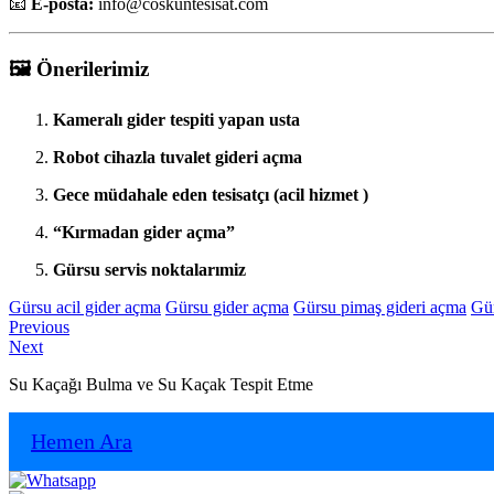
📧
E-posta:
info
@coskuntesisat.com
🖼️
Önerilerimiz
Kameralı gider tespiti yapan usta
Robot cihazla tuvalet gideri açma
Gece müdahale eden tesisatçı (acil hizmet )
“Kırmadan gider açma”
Gürsu servis noktalarımiz
Gürsu acil gider açma
Gürsu gider açma
Gürsu pimaş gideri açma
Gür
Yazı
Previous
Previous
Next
post:
Next
gezinmesi
post:
Su Kaçağı Bulma ve Su Kaçak Tespit Etme
Hemen Ara