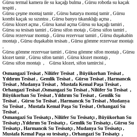
Gürsu termal kamera ile su kaçağı bulma , Gürsu robotla su kaçak
tespiti ,
Gürsu çeşme montaj tamir , Gürsu batarya montaj tamir , Gürsu
kombi kaçak su sızıntısı , Gürsu banyo tıkanıklığı açma ,
Gürsu klozet açma , Gürsu kanal açma Gürsu su kaçağı tamiri ,
Gürsu su tesisatı tamiri , Gürsu sifon motajı , Gürsu sifon tamiri ,
Gürsu rezervuar montajı , Gürsu rezervuar tamiri , Gürsu duşakabin
montajı , Gürsu duşakabin tesisatı , Gürsu gömme rezervuar montajı
,
Gürsu gömme rezervuar tamiri , Gürsu gömme sifon montajı , Gürsu
klozet tamir , Gürsu sifon tamiri , Gürsu klozet montajı ,
Gürsu sifon montajı , Gürsu klozet, sifon tamircisi ,
Osmangazi Tesisat , Nilüfer Tesisat , Büyükorhan Tesisat ,
Yıldırım Tesisat , Gemlik Tesisat , Gürsu Tesisat , Harmancık
Tesisat , Mudanya Tesisat , Mustafa Kemal Paşa Tesisat ,
Orhangazi Tesisat ,Osmangazi Su Tesisat , Nilüfer Su Tesisat ,
Büyükorhan Su Tesisat , Yıldırım Su Tesisat , Gemlik Su
Tesisat , Gürsu Su Tesisat , Harmancık Su Tesisat , Mudanya
Su Tesisat , Mustafa Kemal Paşa Su Tesisat , Orhangazi Su
Tesisat ,
Osmangazi Su Tesisatçı , Nilüfer Su Tesisatçı , Büyükorhan Su
Tesisatçı ,Yıldırım Su Tesisatçı , Gemlik Su Tesisatçı , Gürsu Su
Tesisatçı , Harmancık Su Tesisatçı , Mudanya Su Tesisatçı ,
Mustafa Kemal Paşa su tesisatçı , Orhangazi Su Tesisatçı ,