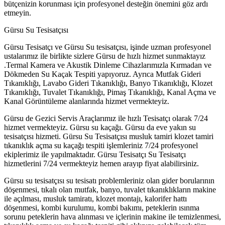
bütçenizin korunması için profesyonel desteğin önemini göz ardı
etmeyin.
Gürsu Su Tesisatçısı
Gürsu Tesisatçı ve Gürsu Su tesisatçısı, işinde uzman profesyonel
ustalarımız ile birlikte sizlere Gürsu de hızlı hizmet sunmaktayız
.Termal Kamera ve Akustik Dinleme Cihazlarımızla Kırmadan ve
Dökmeden Su Kaçak Tespiti yapıyoruz. Ayrıca Mutfak Gideri
Tıkanıklığı, Lavabo Gideri Tıkanıklığı, Banyo Tıkanıklığı, Klozet
Tıkanıklığı, Tuvalet Tıkanıklığı, Pimaş Tıkanıklığı, Kanal Açma ve
Kanal Görüntüleme alanlarında hizmet vermekteyiz.
Gürsu de Gezici Servis Araçlarımız ile hızlı Tesisatçı olarak 7/24
hizmet vermekteyiz. Gürsu su kaçağı. Gürsu da eve yakın su
tesisatçısı hizmeti. Gürsu Su Tesisatçısı musluk tamiri klozet tamiri
tıkanıklık açma su kaçağı tespiti işlemleriniz 7/24 profesyonel
ekiplerimiz ile yapılmaktadır. Gürsu Tesisatçı Su Tesisatçı
hizmetlerini 7/24 vermekteyiz hemen arayıp fiyat alabilirsiniz.
Gürsu su tesisatçısı su tesisatı problemleriniz olan gider borularının
döşenmesi, tıkalı olan mutfak, banyo, tuvalet tıkanıklıkların makine
ile açılması, musluk tamiratı, klozet montajı, kalorifer hattı
döşenmesi, kombi kurulumu, kombi bakımı, peteklerin ısınma
sorunu peteklerin hava alınması ve içlerinin makine ile temizlenmesi,