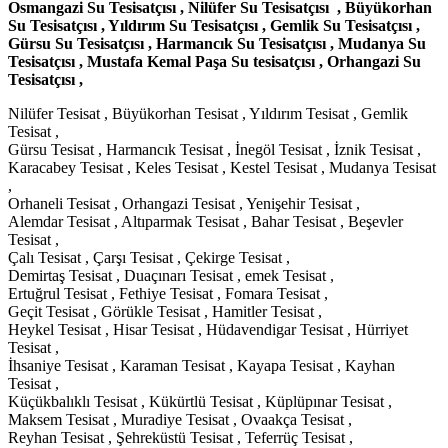
Osmangazi Su Tesisatçısı , Nilüfer Su Tesisatçısı , Büyükorhan
Su Tesisatçısı , Yıldırım Su Tesisatçısı , Gemlik Su Tesisatçısı ,
Gürsu Su Tesisatçısı , Harmancık Su Tesisatçısı , Mudanya Su
Tesisatçısı , Mustafa Kemal Paşa Su tesisatçısı , Orhangazi Su
Tesisatçısı ,
Nilüfer Tesisat , Büyükorhan Tesisat , Yıldırım Tesisat , Gemlik
Tesisat ,
Gürsu Tesisat , Harmancık Tesisat , İnegöl Tesisat , İznik Tesisat ,
Karacabey Tesisat , Keles Tesisat , Kestel Tesisat , Mudanya Tesisat
,
Orhaneli Tesisat , Orhangazi Tesisat , Yenişehir Tesisat ,
Alemdar Tesisat , Altıparmak Tesisat , Bahar Tesisat , Beşevler
Tesisat ,
Çalı Tesisat , Çarşı Tesisat , Çekirge Tesisat ,
Demirtaş Tesisat , Duaçınarı Tesisat , emek Tesisat ,
Ertuğrul Tesisat , Fethiye Tesisat , Fomara Tesisat ,
Geçit Tesisat , Görükle Tesisat , Hamitler Tesisat ,
Heykel Tesisat , Hisar Tesisat , Hüdavendigar Tesisat , Hürriyet
Tesisat ,
İhsaniye Tesisat , Karaman Tesisat , Kayapa Tesisat , Kayhan
Tesisat ,
Küçükbalıklı Tesisat , Kükürtlü Tesisat , Küplüpınar Tesisat ,
Maksem Tesisat , Muradiye Tesisat , Ovaakça Tesisat ,
Reyhan Tesisat , Şehreküstü Tesisat , Teferrüç Tesisat ,