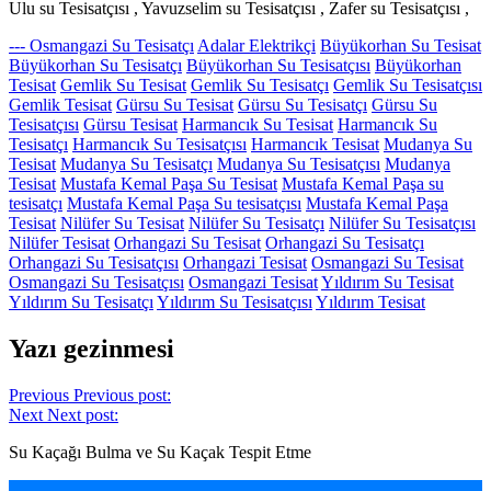
Ulu su Tesisatçısı , Yavuzselim su Tesisatçısı , Zafer su Tesisatçısı ,
--- Osmangazi Su Tesisatçı
Adalar Elektrikçi
Büyükorhan Su Tesisat
Büyükorhan Su Tesisatçı
Büyükorhan Su Tesisatçısı
Büyükorhan
Tesisat
Gemlik Su Tesisat
Gemlik Su Tesisatçı
Gemlik Su Tesisatçısı
Gemlik Tesisat
Gürsu Su Tesisat
Gürsu Su Tesisatçı
Gürsu Su
Tesisatçısı
Gürsu Tesisat
Harmancık Su Tesisat
Harmancık Su
Tesisatçı
Harmancık Su Tesisatçısı
Harmancık Tesisat
Mudanya Su
Tesisat
Mudanya Su Tesisatçı
Mudanya Su Tesisatçısı
Mudanya
Tesisat
Mustafa Kemal Paşa Su Tesisat
Mustafa Kemal Paşa su
tesisatçı
Mustafa Kemal Paşa Su tesisatçısı
Mustafa Kemal Paşa
Tesisat
Nilüfer Su Tesisat
Nilüfer Su Tesisatçı
Nilüfer Su Tesisatçısı
Nilüfer Tesisat
Orhangazi Su Tesisat
Orhangazi Su Tesisatçı
Orhangazi Su Tesisatçısı
Orhangazi Tesisat
Osmangazi Su Tesisat
Osmangazi Su Tesisatçısı
Osmangazi Tesisat
Yıldırım Su Tesisat
Yıldırım Su Tesisatçı
Yıldırım Su Tesisatçısı
Yıldırım Tesisat
Yazı gezinmesi
Previous
Previous post:
Next
Next post:
Su Kaçağı Bulma ve Su Kaçak Tespit Etme