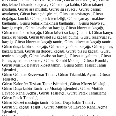
duş teknesi tıkanıklık açma , Gürsu duşa kabin, Gürsu taharet
musluğu, Gürsu ara musluk, Gürsu su sayacı , Gürsu basınç
ayarlayıcı, Gürsu basınç düşürücü, Gürsu su tesisatçısı, Gürsu
doğalgaz kombi. Gürsu petek temizliği, Gürsu çamaşır makinesi
bağlantısı, Gürsu bulaşık makinesi bağlantısı , Gürsu banyo su
kaçağı tespit , Gürsu lavabo su kaçağı, Gürsu klozet su kaçağı,
Gürsu mutfak su kaçağı. Gürsu küvet su kaçağı tamiri, Gürsu banyo
kaçak su tespiti, Gürsu tuvalet su kaçağı bulma, Gürsu rezervuar su
kaçağı. Gürsu klozet su kaçağı tamiri, Gürsu küvet su kaçağı tamir.
Gürsu duşa kabin su kaçağı, Gürsu radyatör su kaçağı. Gürsu pimaş
kaçağı tamiri. Gürsu su deposu kaçağı. Gürsu pis su kaçağı, Gürsu
temiz su kaçağı, Gürsu lavabo su kaçağı, Gürsu su yalıtımı , Gürsu
Pimaş açma, temizleme , Gürsu Kombi Montajı , Gürsu Kombi ,
Gürsu Musluk Batarya klozet tamiri , Gürsu Sıhhi Tesisat Tamir
İşlemleri ,
Gürsu Gömme Rezervuar Tamir , Gürsu Tıkanıklık Açma , Gürsu
Tesisatçı ,
Gürsu Kalorifer Tesisatı Tamir İşlemleri , Gürsu Klozet Musluğu ,
Gürsu Duşa kabin Tamiri ve Montajı İşlemleri , Gürsu Mutfak
Lavabo Kanal Açma , Gürsu Tesisatçı , Gürsu Petek Temizleme ,
Gürsu Petek Temizliği ,
Gürsu Klozet musluğu tamir , Gürsu Duşa kabin Tamiri ,
Gürsu Su kaçağı Tespit , Gürsu Mutfak ve Lavabo Kanal Açma
İşlemleri ,