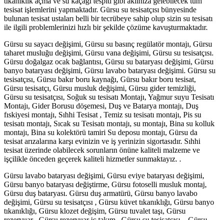
tıkanıklık açma ve su kaçağı tespiti gibi aklınıza gelebilecek tüm
tesisat işlemlerini yapmaktadır. Gürsu su tesisatçısı bünyesinde
bulunan tesisat ustaları belli bir tecrübeye sahip olup sizin su tesisatı
ile ilgili problemlerinizi hızlı bir şekilde çözüme kavuşturmaktadır.
Gürsu su sayacı değişimi, Gürsu su basınç regülatör montajı, Gürsu
taharet musluğu değişimi, Gürsu vana değişimi, Gürsu su tesisatçısı.
Gürsu doğalgaz ocak bağlantısı, Gürsu su bataryası değişimi, Gürsu
banyo bataryası değişimi, Gürsu lavabo bataryası değişimi. Gürsu su
tesisatçısı, Gürsu bakır boru kaynağı, Gürsu bakır boru tesisat,
Gürsu tesisatçı, Gürsu musluk değişimi, Gürsu gider temizliği,
Gürsu su tesisatçısı, Soğuk su tesisatı Montajı, Yağmur suyu Tesisatı
Montajı, Gider Borusu döşemesi, Duş ve Batarya montajı, Duş
fıskiyesi montajı, Sıhhi Tesisat , Temiz su tesisatı montajı, Pis su
tesisatı montajı, Sıcak su Tesisatı montajı, su montajı, Bina su kolluk
montajı, Bina su kolektörü tamiri Su deposu montajı, Gürsu da
tesisat arızalarına karşı evinizin ve iş yerinizin sigortasıdır. Sıhhi
tesisat üzerinde olabilecek sorunların önüne kaliteli malzeme ve
işçilikle önceden geçerek kaliteli hizmetler sunmaktayız. .
Gürsu lavabo bataryası değişimi, Gürsu eviye bataryası değişimi,
Gürsu banyo bataryası değiştirme, Gürsu fotoselli musluk montaj,
Gürsu duş bataryası. Gürsu duş armatürü, Gürsu banyo lavabo
değişimi, Gürsu su tesisatçısı , Gürsu küvet tıkanıklığı, Gürsu banyo
tıkanıklığı, Gürsu klozet değişim, Gürsu tuvalet taşı, Gürsu
rezervuar , Gürsu rezervuar iç takım , Gürsu su tesisatçısı , Gürsu