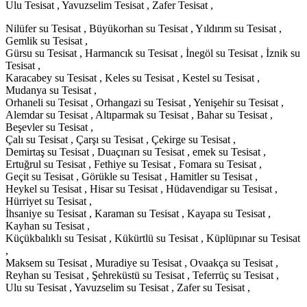
Ulu Tesisat , Yavuzselim Tesisat , Zafer Tesisat ,
Nilüfer su Tesisat , Büyükorhan su Tesisat , Yıldırım su Tesisat ,
Gemlik su Tesisat ,
Gürsu su Tesisat , Harmancık su Tesisat , İnegöl su Tesisat , İznik su
Tesisat ,
Karacabey su Tesisat , Keles su Tesisat , Kestel su Tesisat ,
Mudanya su Tesisat ,
Orhaneli su Tesisat , Orhangazi su Tesisat , Yenişehir su Tesisat ,
Alemdar su Tesisat , Altıparmak su Tesisat , Bahar su Tesisat ,
Beşevler su Tesisat ,
Çalı su Tesisat , Çarşı su Tesisat , Çekirge su Tesisat ,
Demirtaş su Tesisat , Duaçınarı su Tesisat , emek su Tesisat ,
Ertuğrul su Tesisat , Fethiye su Tesisat , Fomara su Tesisat ,
Geçit su Tesisat , Görükle su Tesisat , Hamitler su Tesisat ,
Heykel su Tesisat , Hisar su Tesisat , Hüdavendigar su Tesisat ,
Hürriyet su Tesisat ,
İhsaniye su Tesisat , Karaman su Tesisat , Kayapa su Tesisat ,
Kayhan su Tesisat ,
Küçükbalıklı su Tesisat , Kükürtlü su Tesisat , Küplüpınar su Tesisat
,
Maksem su Tesisat , Muradiye su Tesisat , Ovaakça su Tesisat ,
Reyhan su Tesisat , Şehreküstü su Tesisat , Teferrüç su Tesisat ,
Ulu su Tesisat , Yavuzselim su Tesisat , Zafer su Tesisat ,