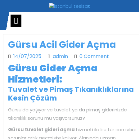
Skip
to
content
Open
Menu
Gürsu Acil Gider Açma
14/07/2025
admin
14/07/2025
admin
0 Comment
Gürsu Gider Açma
Hizmetleri:
Tuvalet ve Pimaş Tıkanıklıklarına
Kesin Çözüm
Gürsu’da yaşıyor ve tuvalet ya da pimaş giderinizde
tıkanıklık sorunu mu yaşıyorsunuz?
Gürsu tuvalet gideri açma
hizmeti ile bu tür can sıkıcı
sorunlar artık geçmişte kalıyor. Alanında uzman