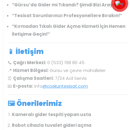
“Gürsu’da Gider mi Tıkandı? Şimdi Bizi Arayın!”
“Tesisat Sorunlarınızı Profesyonellere Bırakın!”
“Kırmadan Tıkalı Gider Açma Hizmeti İçin Hemen
İletişime Geçin!”
📱
İletişim
📞
Çağrı Merkezi:
0 (533) 198 80 45
📍
Hizmet Bölgesi:
Gürsu ve çevre mahalleler
⏰
Çalışma Saatleri:
7/24 Acil Servis
📧
E-posta:
info
@coskuntesisat.com
🖼️
Önerilerimiz
Kameralı gider tespiti yapan usta
Robot cihazla tuvalet gideri açma