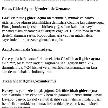
Pimaş Gideri Açma İşlemlerinde Uzmanız
Görükle pimaş gideri açma
hizmetimizle, mutfak ve banyo
giderlerinde oluşan tıkanıklıkları da hızlıca çözüme kavuşturuyoruz.
Pimaş boruların içerisinde biriken yağ, sabun kalıntıları veya
yabancı cisimler zamanla su akışını engeller. Bu durumda uzman
desteği alınması şarttır. Robot cihazlarla yapılan müdahaleler
sayesinde, borular zarar görmeden açılır.
Acil Durumlarda Yanınızdayız
Gece ya da hafta sonu fark etmeksizin
Görükle acil gider açma
ekibimiz, bir telefon kadar uzağınızda. Ani gelişen tıkanıklık
durumlarında, 7/24 hizmet veren tecrübeli ustalarımızla en kısa
sürede müdahalede bulunuyoruz.
Tıkalı Gider Açma Çözümlerimiz
Ev veya iş yerinizde karşılaştığınız
Görükle tıkalı gider açma
sorunlarında, hem ekonomik hem de garantili hizmet sunmaktayız.
Lavabo, banyo, tuvalet ve mutfak gibi yaşam alanlarınızda oluşan
her türlü tıkanıklık sorununa, hızlı müdahale ederek uzun süreli
rahatlık sağlıyoruz.