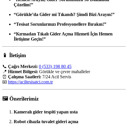
Çözelim!”
“Görükle’da Gider mi Tıkandı? Şimdi Bizi Arayın!”
“Tesisat Sorunlarınızı Profesyonellere Bırakın!”
“Kırmadan Tıkalı Gider Açma Hizmeti İçin Hemen
İletişime Geçin!”
📱
İletişim
📞
Çağrı Merkezi:
0 (533) 198 80 45
📍
Hizmet Bölgesi:
Görükle ve çevre mahalleler
⏰
Çalışma Saatleri:
7/24 Acil Servis
📧
https://aciltesisatci.com.tr
🖼️
Önerilerimiz
Kameralı gider tespiti yapan usta
Robot cihazla tuvalet gideri açma