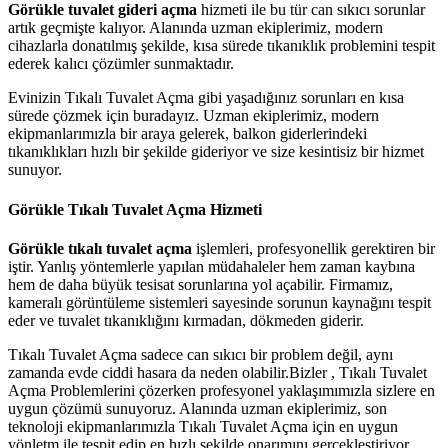
Görükle tuvalet gideri açma
hizmeti ile bu tür can sıkıcı sorunlar
artık geçmişte kalıyor. Alanında uzman ekiplerimiz, modern
cihazlarla donatılmış şekilde, kısa sürede tıkanıklık problemini tespit
ederek kalıcı çözümler sunmaktadır.
Evinizin Tıkalı Tuvalet Açma gibi yaşadığınız sorunları en kısa
sürede çözmek için buradayız. Uzman ekiplerimiz, modern
ekipmanlarımızla bir araya gelerek, balkon giderlerindeki
tıkanıklıkları hızlı bir şekilde gideriyor ve size kesintisiz bir hizmet
sunuyor.
Görükle Tıkalı Tuvalet Açma Hizmeti
Görükle tıkalı tuvalet açma
işlemleri, profesyonellik gerektiren bir
iştir. Yanlış yöntemlerle yapılan müdahaleler hem zaman kaybına
hem de daha büyük tesisat sorunlarına yol açabilir. Firmamız,
kameralı görüntüleme sistemleri sayesinde sorunun kaynağını tespit
eder ve tuvalet tıkanıklığını kırmadan, dökmeden giderir.
Tıkalı Tuvalet Açma sadece can sıkıcı bir problem değil, aynı
zamanda evde ciddi hasara da neden olabilir.Bizler , Tıkalı Tuvalet
Açma Problemlerini çözerken profesyonel yaklaşımımızla sizlere en
uygun çözümü sunuyoruz. Alanında uzman ekiplerimiz, son
teknoloji ekipmanlarımızla Tıkalı Tuvalet Açma için en uygun
yönletm ile tespit edip en hızlı şekilde onarımını gerçekleştiriyor.