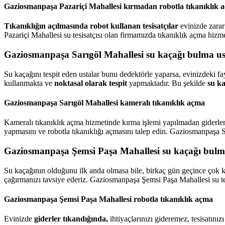
Gaziosmanpaşa Pazariçi Mahallesi kırmadan robotla tıkanıklık 
Tıkanıklığın açılmasında robot kullanan tesisatçılar
evinizde zarar
Pazariçi Mahallesi su tesisatçısı olan firmamızda tıkanıklık açma hizme
Gaziosmanpaşa Sarıgöl Mahallesi su kaçağı bulma us
Su kaçağını tespit eden ustalar bunu dedektörle yaparsa, evinizdeki 
kullanmakta ve
noktasal olarak tespit
yapmaktadır. Bu şekilde
su k
Gaziosmanpaşa Sarıgöl Mahallesi kameralı tıkanıklık açma
Kameralı tıkanıklık açma hizmetinde kırma işlemi yapılmadan giderleri
yapmasını ve robotla tıkanıklığı açmasını talep edin. Gaziosmanpaşa Sa
Gaziosmanpaşa Şemsi Paşa Mahallesi su kaçağı bulma
Su kaçağının olduğunu ilk anda olmasa bile, birkaç gün geçince çok ko
çağırmanızı tavsiye ederiz. Gaziosmanpaşa Şemsi Paşa Mahallesi su tes
Gaziosmanpaşa Şemsi Paşa Mahallesi robotla tıkanıklık açma
Evinizde
giderler tıkandığında,
ihtiyaçlarınızı gideremez, tesisatını