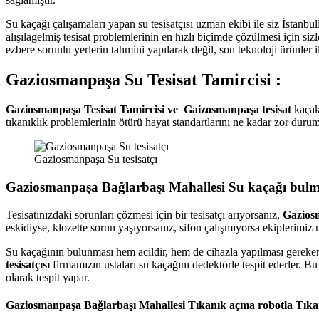
Su kaçağı çalışamaları yapan su tesisatçısı uzman ekibi ile siz İstanbull
alışılagelmiş tesisat problemlerinin en hızlı biçimde çözülmesi için si
ezbere sorunlu yerlerin tahmini yapılarak değil, son teknoloji ürünler i
Gaziosmanpaşa Su Tesisat Tamircisi :
Gaziosmanpaşa Tesisat Tamircisi ve Gaizosmanpaşa tesisat
kaçakl
tıkanıklık problemlerinin ötürü hayat standartlarını ne kadar zor durum
Gaziosmanpaşa Su tesisatçı
Gaziosmanpaşa Bağlarbaşı Mahallesi Su kaçağı bulm
Tesisatınızdaki sorunları çözmesi için bir tesisatçı arıyorsanız,
Gaziosm
eskidiyse, klozette sorun yaşıyorsanız, sifon çalışmıyorsa ekiplerimiz
Su kaçağının bulunması hem acildir, hem de cihazla yapılması gereken b
tesisatçısı
firmamızın ustaları su kaçağını dedektörle tespit ederler. B
olarak tespit yapar.
Gaziosmanpaşa Bağlarbaşı Mahallesi Tıkanık açma robotla Tık