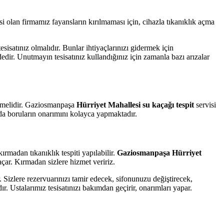
si olan firmamız fayansların kırılmaması için, cihazla tıkanıklık açma
esisatınız olmalıdır. Bunlar ihtiyaçlarınızı gidermek için
ndedir. Unutmayın tesisatınız kullandığınız için zamanla bazı arızalar
 etmelidir. Gaziosmanpaşa
Hürriyet Mahallesi su kaçağı tespit
servisi
da boruların onarımını kolayca yapmaktadır.
rmadan tıkanıklık tespiti yapılabilir.
Gaziosmanpaşa Hürriyet
açar. Kırmadan sizlere hizmet veririz.
ir. Sizlere rezervuarınızı tamir edecek, sifonunuzu değiştirecek,
. Ustalarımız tesisatınızı bakımdan geçirir, onarımları yapar.