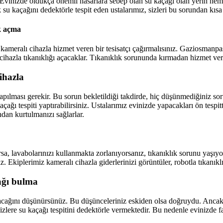
Evinizde oldukça önemli hasarlara sebep olan su kaçağı olan yerin heme
 su kaçağını dedektörle tespit eden ustalarımız, sizleri bu sorundan kısa
k açma
 kameralı cihazla hizmet veren bir tesisatçı çağırmalısınız. Gaziosmanp
 cihazla tıkanıklığı açacaklar. Tıkanıklık sorununda kırmadan hizmet vere
ihazla
apılması gerekir. Bu sorun bekletildiği takdirde, hiç düşünmediğiniz s
ağı tespiti yaptırabilirsiniz. Ustalarımız evinizde yapacakları ön tespit
dan kurtulmanızı sağlarlar.
orsa, lavabolarınızı kullanmakta zorlanıyorsanız, tıkanıklık sorunu 
 Ekiplerimiz kameralı cihazla giderlerinizi görüntüler, robotla tıkanıklı
ağı bulma
rılacağını düşünürsünüz. Bu düşünceleriniz eskiden olsa doğruydu. An
izlere su kaçağı tespitini dedektörle vermektedir. Bu nedenle evinizde 