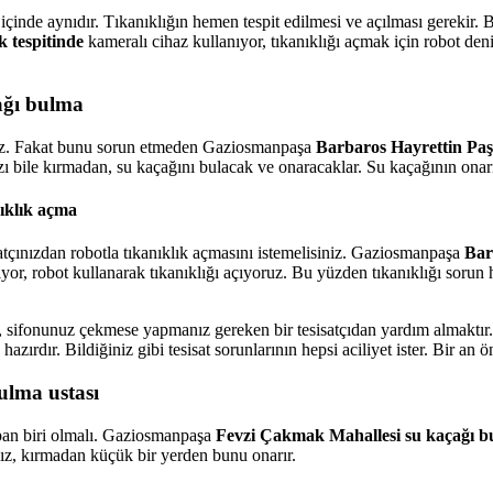
 içinde aynıdır. Tıkanıklığın hemen tespit edilmesi ve açılması gerekir. 
k tespitinde
kameralı cihaz kullanıyor, tıkanıklığı açmak için robot den
ağı bulma
siniz. Fakat bunu sorun etmeden Gaziosmanpaşa
Barbaros Hayrettin Paşa
ızı bile kırmadan, su kaçağını bulacak ve onaracaklar. Su kaçağının ona
ıklık açma
satçınızdan robotla tıkanıklık açmasını istemelisiniz. Gaziosmanpaşa
Bar
liyor, robot kullanarak tıkanıklığı açıyoruz. Bu yüzden tıkanıklığı soru
a, sifonunuz çekmese yapmanız gereken bir tesisatçıdan yardım almaktır
ırdır. Bildiğiniz gibi tesisat sorunlarının hepsi aciliyet ister. Bir an ö
ulma ustası
yapan biri olmalı. Gaziosmanpaşa
Fevzi Çakmak Mahallesi su kaçağı 
mız, kırmadan küçük bir yerden bunu onarır.