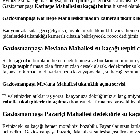
Evinizde su kaçağı başladıysa, hemen profesyonel destek almalısınız. 
Gaziosmanpaşa
Karlıtepe Mahallesi su kaçağı bulma
hizmeti olarak
Gaziosmanpaşa Karlıtepe Mahallesikırmadan kameralı tıkanıklı
Banyonuzda sular geri geliyorsa, tuvaletinizde tıkanıklık varsa hemen
giderlerdeki tıkanıklığı kameralı cihazla belirleyecek, robot dediğimiz
Gaziosmanpaşa Mevlana Mahallesi su kaçağı tespiti c
Su kaçağı olan boruların hemen belirlenmesi ve bunların onarımının y
kaçağı tespit
firması olan firmamızdan destek alarak, dedektörler su kaç
fayansları kırmadan, duvarlarınızda kazı yapmadan, su kaçağı sorunun
Gaziosmanpaşa Mevlana Mahallesi tıkanıklık açma servisi
Tuvaletinizden atıklar taşıyorsa, banyonuza döktüğünüz sular gitmiy
robotla tıkalı giderlerin açılması
konusunda firmamızı arayabilirsiniz.
Gaziosmanpaşa Pazariçi Mahallesi dedektörle su kaç
Evinizdeki su kaçağı hemen moralinizi bozabilir. Fayanslarınızın kı
belirtelim. Gaziosmanpaşa Pazariçi Mahallesi su tesisatçısı firmamız s