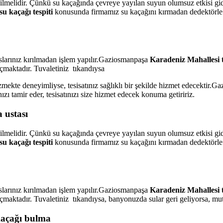
dilmelidir. Çünkü su kaçağında çevreye yayılan suyun olumsuz etkisi gi
u kaçağı tespiti
konusunda firmamız su kaçağını kırmadan dedektörle 
slarınız kırılmadan işlem yapılır.Gaziosmanpaşa
Karadeniz Mahallesi 
çmaktadır. Tuvaletiniz tıkandıysa
 çözmekte deneyimliyse, tesisatınız sağlıklı bir şekilde hizmet edecektir
nızı tamir eder, tesisatınızı size hizmet edecek konuma getiririz.
 ustası
dilmelidir. Çünkü su kaçağında çevreye yayılan suyun olumsuz etkisi gi
u kaçağı tespiti
konusunda firmamız su kaçağını kırmadan dedektörle 
slarınız kırılmadan işlem yapılır.Gaziosmanpaşa
Karadeniz Mahallesi 
çmaktadır. Tuvaletiniz tıkandıysa, banyonuzda sular geri geliyorsa, mutf
kaçağı bulma