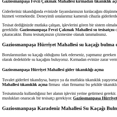
Gaziosmanpaşa Fevzi Çakmak Mahallesi kırmadan tıkanıklık a
Giderleriniz tıkandığında evinizde fayanslarınızın kırılacağını düş
hizmeti vermektedir. Deneyimli ustalarımız kameralı cihazla giderlerdek
Tesisat dediğinizde mutlaka çalışan, işlevlerini gören bir sistem olmalı
gereklidir.
Gaziosmanpaşa Fevzi Çakmak Mahallesi su tesisatçısı
o
çıkaracaktır. Bunu tesisatçınızın çözmesine olanak tanımalısınız.
Gaziosmanpaşa Hürriyet Mahallesi su kaçağı bulma c
Borularınızdan su kaçağı olduğunu fark ederseniz, yapmanız gereken bi
olarak dedektörle su kaçağını buluyoruz. Kırmadan evinize zarar verm
Gaziosmanpaşa Hürriyet Mahallesi gider tıkanıklığı açma
Tuvalet giderleri tıkandıysa, banyo ya da mutfakta tıkanıklık yaşıyorsa
Mahallesi tıkanıklık açma
firması olan firmamız bu şekilde tıkanıklık
Tesisatınızda kullandığınız her alanın işlevini yerine getirmesi gerekir.
muslukları onaracak bir tesisatçı gerekiyor.
Gaziosmanpaşa Hürriyet M
Gaziosmanpaşa Karadeniz Mahallesi Su Kaçağı Bu