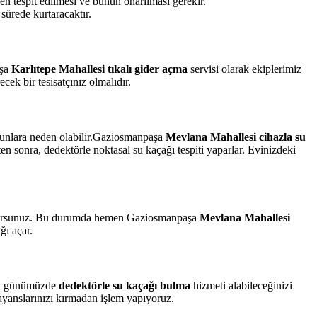
n tespit edilmesi ve bunun onarılması gerekir.
 sürede kurtaracaktır.
aşa
Karlıtepe Mahallesi tıkalı gider açma
servisi olarak ekiplerimiz
cek bir tesisatçınız olmalıdır.
orunlara neden olabilir.Gaziosmanpaşa
Mevlana Mahallesi cihazla su
ten sonra, dedektörle noktasal su kaçağı tespiti yaparlar. Evinizdeki
yaşıyorsunuz. Bu durumda hemen Gaziosmanpaşa
Mevlana Mahallesi
ğı açar.
cak günümüzde
dedektörle su kaçağı bulma
hizmeti alabileceğinizi
fayanslarınızı kırmadan işlem yapıyoruz.