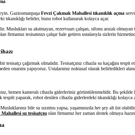
çma
ünmeyin. Gaziosmanpaşa
Fevzi Çakmak Mahallesi tıkanıklık açma
servi
i tıkanıklığı belirler, bunu robot kullanarak kolayca açar.
dır. Muslukları su akıtmayan, rezervuarı çalışan, sifonu arızalı olmayan t
lan firmamız tesisatınızı çalışır hale getiren ustalarıyla sizlerin hizmeti
ihazı
r tesisatçı çağırmak olmalıdır. Tesisatçınız cihazla su kaçağını tespit
eden onarımı yapıyoruz. Ustalarımız noktasal olarak belirledikleri alan
nız, hemen kameralı cihazla giderleriniz görüntülenmelidir. Bu şekilde kı
 tespiti yaparak, robot denilen cihazla giderlerdeki tıkanıklığı kolayca 
 Musluklarınız bile su sızıntısı yapsa, yaşamınızda her şey alt üst olabil
ahallesi su tesisatçısı
olan firmamız her zaman destek olmaya hazırdır
lma