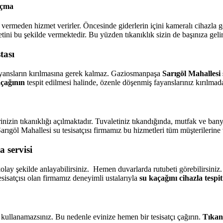
açma
 vermeden hizmet verirler. Öncesinde giderlerin içini kameralı cihazla 
tini bu şekilde vermektedir. Bu yüzden tıkanıklık sizin de başınıza gelir
tası
fayansların kırılmasına gerek kalmaz. Gaziosmanpaşa
Sarıgöl Mahallesi s
açağının
tespit edilmesi halinde, özenle döşenmiş fayanslarınız kırılmada
nizin tıkanıklığı açılmaktadır. Tuvaletiniz tıkandığında, mutfak ve ban
rıgöl Mahallesi su tesisatçısı firmamız bu hizmetleri tüm müşterilerine
 servisi
lay şekilde anlayabilirsiniz. Hemen duvarlarda rutubeti görebilirsiniz
isatçısı olan firmamız deneyimli ustalarıyla
su kaçağını cihazla tespit
zı kullanamazsınız. Bu nedenle evinize hemen bir tesisatçı çağırın.
Tıkan