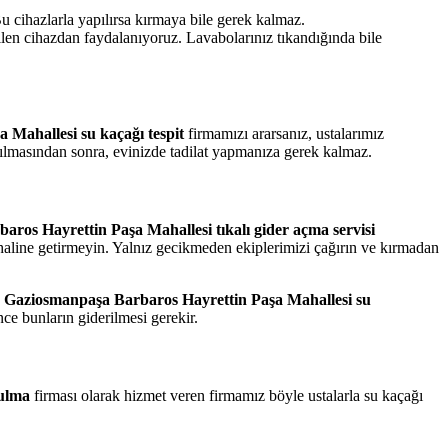
Bu cihazlarla yapılırsa kırmaya bile gerek kalmaz.
ilen cihazdan faydalanıyoruz. Lavabolarınız tıkandığında bile
 Mahallesi su kaçağı tespit
firmamızı ararsanız, ustalarımız
rılmasından sonra, evinizde tadilat yapmanıza gerek kalmaz.
baros Hayrettin Paşa Mahallesi tıkalı gider açma servisi
n haline getirmeyin. Yalnız gecikmeden ekiplerimizi çağırın ve kırmadan
.
Gaziosmanpaşa Barbaros Hayrettin Paşa Mahallesi su
nce bunların giderilmesi gerekir.
bulma
firması olarak hizmet veren firmamız böyle ustalarla su kaçağı