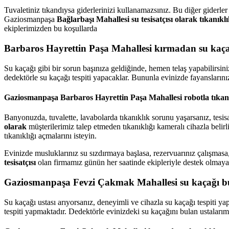
Tuvaletiniz tıkandıysa giderlerinizi kullanamazsınız. Bu diğer giderler
Gaziosmanpaşa
Bağlarbaşı Mahallesi su tesisatçısı olarak tıkanıklı
ekiplerimizden bu koşullarda
Barbaros Hayrettin Paşa Mahallesi kırmadan su kaç
Su kaçağı gibi bir sorun başınıza geldiğinde, hemen telaş yapabilir
dedektörle su kaçağı tespiti yapacaklar. Bununla evinizde fayansların
Gaziosmanpaşa Barbaros Hayrettin Paşa Mahallesi robotla tıkan
Banyonuzda, tuvalette, lavabolarda tıkanıklık sorunu yaşarsanız, tesi
olarak
müşterilerimiz talep etmeden tıkanıklığı kameralı cihazla belir
tıkanıklığı açmalarını isteyin.
Evinizde musluklarınız su sızdırmaya başlasa, rezervuarınız çalışmas
tesisatçısı
olan firmamız günün her saatinde ekipleriyle destek olmaya haz
Gaziosmanpaşa Fevzi Çakmak Mahallesi su kaçağı b
Su kaçağı ustası arıyorsanız, deneyimli ve cihazla su kaçağı tespiti 
tespiti yapmaktadır. Dedektörle evinizdeki su kaçağını bulan ustaları