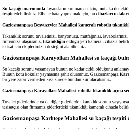
Su kaçağı onarımında
fayansların kırılmaması için, mutlaka dedektö
tespit
edebilirsiniz. Elbette hata yapmamak için, bu
cihazları ustalar
Gaziosmanpaşa Beşyüzevler Mahallesi kameralı robotlu tıkanıkl
Tıkanıklık sorunu tuvaletinizi, banyonuzu, mutfağınızı, lavabolarınız
firmamıza ulaşırsanız,
tıkanıklığın
olduğu yeri kameralı cihazla belirl
tesisat için ekiplerimizin desteğini alabilirsiniz.
Gaziosmanpaşa Karayolları Mahallesi su kaçağı bulm
Su kaçağı sorunu yaşamayan bunun ne kadar ciddi olduğunu anlamayabili
Bunun kötü kokular yaymasına şahit olursunuz. Gaziosmanpaşa
Kara
bir yere zarar vermeden kısa sürede bundan kurtulacaksınız.
Gaziosmanpaşa Karayolları Mahallesi robotla tıkanıklık açma ser
Tuvalet giderlerinde ya da diğer giderlerde tıkanıklık sorunu yaşıyors
tesisatçısı olan firmamız giderlerdeki tıkanıklığı kameralı cihazla beli
Gaziosmanpaşa Karlıtepe Mahallesi su kaçağı tespiti 