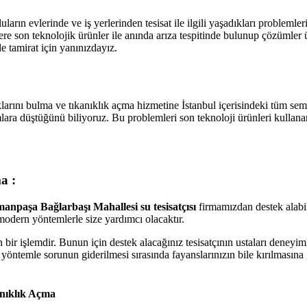
uların evlerinde ve iş yerlerinden tesisat ile ilgili yaşadıkları problemle
zlere son teknolojik ürünler ile anında arıza tespitinde bulunup çözümler
le tamirat için yanınızdayız.
arını bulma ve tıkanıklık açma hizmetine İstanbul içerisindeki tüm se
lara düştüğünü biliyoruz. Bu problemleri son teknoloji ürünleri kullanar
a :
anpaşa Bağlarbaşı Mahallesi su tesisatçısı
firmamızdan destek alabil
 modern yöntemlerle size yardımcı olacaktır.
ir işlemdir. Bunun için destek alacağınız tesisatçının ustaları deneyiml
u yöntemle sorunun giderilmesi sırasında fayanslarınızın bile kırılmasına
anıklık Açma