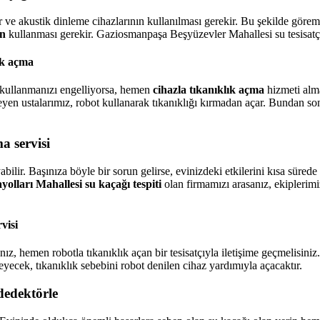
r ve akustik dinleme cihazlarının kullanılması gerekir. Bu şekilde gör
ın
kullanması gerekir. Gaziosmanpaşa Beşyüzevler Mahallesi su tesisatçı
ık açma
ı kullanmanızı engelliyorsa, hemen
cihazla tıkanıklık açma
hizmeti alma
eyen ustalarımız, robot kullanarak tıkanıklığı kırmadan açar. Bundan son
a servisi
r. Başınıza böyle bir sorun gelirse, evinizdeki etkilerini kısa sürede g
yolları Mahallesi su kaçağı tespiti
olan firmamızı arasanız, ekiplerimi
visi
anız, hemen robotla tıkanıklık açan bir tesisatçıyla iletişime geçmelisi
rleyecek, tıkanıklık sebebini robot denilen cihaz yardımıyla açacaktır.
dedektörle