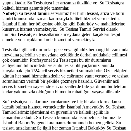
yapmaktadır. Su Tesisatçısı her arızanızı titizlikle ve Su Tesisatçısı
kaliteli hizmet garantisiyle tamamlar.
Nöbetçi su tesisat tamiri
servisimiz her türlü tesisat, arıza ve boru
tamiri konusunda uzman kadrosuyla kaliteli hizmet vermektedir.
İstanbul ilinin her bölgesine olduğu gibi Bakırköy ve mahallelerine
kusursuz hizmet vermekteyiz. Su Tesisat Tamiri Servisi olarak
tüm
Su Tesisatçısı
tesisatlarında meydana gelen kaçakları tespit
etmekte ve kaçakların tamir hizmetini vermekteyiz.
Tesisatla ilgili acil durumlar gece veya gündüz herhangi bir zamanda
meydana gelebilir ve meydana geldiğinde derhal müdahale edilmesi
çok önemlidir. Profesyonel Su Tesisatçısı bu tür durumların
aciliyetinin bilincindedir ve sıhhi tesisat ihtiyaçlarınızı anında
karşılamak için 7/24 acil servis hizmetleri sunmaktadır. Özel ekipleri
günün her saati hizmetinizdedir ve çağrınıza yanıt vermeye ve tesisat
sorunlarınızı verimli bir şekilde çözmeye hazırdır. Güvenilir acil
servis hizmetleri sayesinde en zor saatlerde bile yardımın bir telefon
kadar yakınınızda olduğunu bilmenin rahatlığını yaşayabilirsiniz.
Su Tesisatçısı ustalarımız borularınızı ve hiç bir alanı kırmadan su
kaçağı bulma hizmeti vermektedir. İstanbul Arnavutköy Su Tesisatı
Tamircilerimiz işlemlerini en güvenilir ve kaliteli işçilik ile
tamamlamaktadır. Su Tesisatı konusunda tecrübeli ustalarımız ile
İstanbul Bakırköy geneli aramanız durumunda hemen geliriz. Su
tesisatı arızalarınız ile ilgili her zaman İstanbul Bakırköy Su Tesisatı