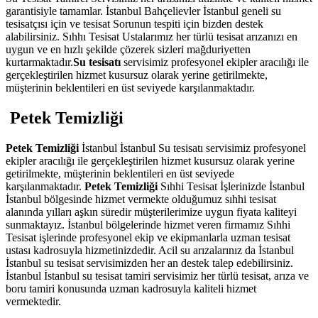
garantisiyle tamamlar. İstanbul Bahçelievler İstanbul geneli su
tesisatçısı için ve tesisat Sorunun tespiti için bizden destek
alabilirsiniz. Sıhhı Tesisat Ustalarımız her türlü tesisat arızanızı en
uygun ve en hızlı şekilde çözerek sizleri mağduriyetten
kurtarmaktadır.
Su tesisatı
servisimiz profesyonel ekipler aracılığı ile
gerçekleştirilen hizmet kusursuz olarak yerine getirilmekte,
müşterinin beklentileri en üst seviyede karşılanmaktadır.
Petek Temizliği
Petek Temizliği
İstanbul İstanbul Su tesisatı servisimiz profesyonel
ekipler aracılığı ile gerçekleştirilen hizmet kusursuz olarak yerine
getirilmekte, müşterinin beklentileri en üst seviyede
karşılanmaktadır.
Petek Temizliği
Sıhhi Tesisat İşlerinizde İstanbul
İstanbul bölgesinde hizmet vermekte olduğumuz sıhhi tesisat
alanında yılları aşkın süredir müşterilerimize uygun fiyata kaliteyi
sunmaktayız. İstanbul bölgelerinde hizmet veren firmamız Sıhhi
Tesisat işlerinde profesyonel ekip ve ekipmanlarla uzman tesisat
ustası kadrosuyla hizmetinizdedir. Acil su arızalarınız da İstanbul
İstanbul su tesisat servisimizden her an destek talep edebilirsiniz.
İstanbul İstanbul su tesisat tamiri servisimiz her türlü tesisat, arıza ve
boru tamiri konusunda uzman kadrosuyla kaliteli hizmet
vermektedir.