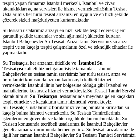
tespiti yapan firmamız İstanbul merkezli, İstanbul ve civarı
tıkanıklıkları açma servisleri ile hizmet vermektedir.Sıhhı Tesisat
Ustalarımız her türlü tesisat arızanızı en uygun ve en hızlı şekilde
çözerek sizleri mağduriyetten kurtarmaktadır.
Su tesisatı ustalarımız arızayı en hızlı şekilde tespit ederek işlemi
garantili şekilde tamamlar ve sizi ağır mali yüklerden kurtarır.
İstanbul Bahçelievler Su Tesisatı Arıza Tamir Servisimiz su arıza
tespiti ve su kaçağı tespiti çalışmalarını özel ve teknoljik cihazlar ile
yapmaktadır.
Su Tesisatçısı her arızanızı titizlikle ve
İstanbul Su
Tesisatçısı
kaliteli hizmet garantisiyle tamamlar. İstanbul
Bahçelievler su tesisat tamiri servisimiz her türlü tesisat, arıza ve
boru tamiri konusunda uzman kadrosuyla kaliteli hizmet
vermektedir. İstanbul ilinin her bölgesine olduğu gibi İstanbul ve
mahallelerine kusursuz hizmet vermekteyiz.Su Tesisat Tamiri Servisi
olarak tüm su
Su Tesisatçısı
tesisatlarında meydana gelen kaçakları
tespit etmekte ve kaçakların tamir hizmetini vermekteyiz.
Su Tesisatçısı ustalarımız borularınızı ve hiç bir alanı kırmadan su
kaçağı bulma hizmeti vermektedir. Su Tesisatı Tamircilerimiz
işlemlerini en güvenilir ve kaliteli işçilik ile tamamlamaktadır. Su
Tesisatı konusunda tecrübeli ustalarımız ile İstanbul Bahçelievler
geneli aramanız durumunda hemen geliriz. Su tesisatı arızalarınız ile
ilgili her zaman İstanbul Bahçelievler Su Tesisatı Tamirci Servisimizi