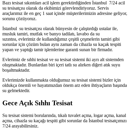
Bazı tesisat sıkıntıları acil işlem gerektirdiğinden İstanbul 7/24 acil
su tesisatçısı olarak da ekibimizi görevlendiriyoruz. Servis
araçlarımız ile en geç 1 saat içinde müşterilerimizin adresine geliyor,
sorunu çözüyoruz.
İstanbul su tesisatçısı olarak bünyesin de çalıştırdığı ustalar ile,
musluk tamiri, mutfak ve banyo tadilatı, lavabo da su
sızıntısı, evlerimiz de kullandığımız çeşitli çeşmelerin tamiri gibi
sorunlar için çözüm bulan aynı zaman da cihazla su kaçak tespiti
yapan ve yaptığı tamir işlemlerine garanti sunan bir firmadır.
Evlerimiz de sıhhi tesisat ve su tesisat sistemi iki ayrı alt sistemden
oluşmaktadır. Bunlardan biri içeri tatlı su alırken diğeri atık suyu
boşaltmaktadır.
Evlerimizde kullanmakta olduğumuz su tesisat sistemi bizler için
oldukça önemli ve hayatımızdan önem arz eden ihtiyaçların başında
su gelmektedir.
Gece Açık Sıhhı Tesisat
Su tesisat sistemi borularında, tıkalı tuvalet açma, logar açma, kanal
açma, cihazla su kaçağı tespiti gibi sorunlar da İstanbul tesisatçımızı
7/24 arayabilirsiniz.