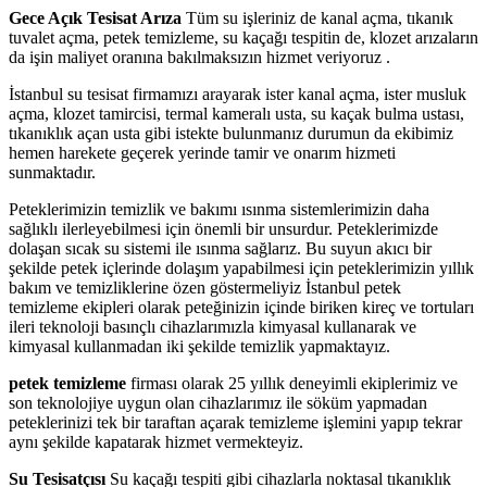
Gece Açık Tesisat Arıza
Tüm su işleriniz de kanal açma, tıkanık
tuvalet açma, petek temizleme, su kaçağı tespitin de, klozet arızaların
da işin maliyet oranına bakılmaksızın hizmet veriyoruz .
İstanbul su tesisat firmamızı arayarak ister kanal açma, ister musluk
açma, klozet tamircisi, termal kameralı usta, su kaçak bulma ustası,
tıkanıklık açan usta gibi istekte bulunmanız durumun da ekibimiz
hemen harekete geçerek yerinde tamir ve onarım hizmeti
sunmaktadır.
Peteklerimizin temizlik ve bakımı ısınma sistemlerimizin daha
sağlıklı ilerleyebilmesi için önemli bir unsurdur. Peteklerimizde
dolaşan sıcak su sistemi ile ısınma sağlarız. Bu suyun akıcı bir
şekilde petek içlerinde dolaşım yapabilmesi için peteklerimizin yıllık
bakım ve temizliklerine özen göstermeliyiz İstanbul petek
temizleme ekipleri olarak peteğinizin içinde biriken kireç ve tortuları
ileri teknoloji basınçlı cihazlarımızla kimyasal kullanarak ve
kimyasal kullanmadan iki şekilde temizlik yapmaktayız.
petek temizleme
firması olarak 25 yıllık deneyimli ekiplerimiz ve
son teknolojiye uygun olan cihazlarımız ile söküm yapmadan
peteklerinizi tek bir taraftan açarak temizleme işlemini yapıp tekrar
aynı şekilde kapatarak hizmet vermekteyiz.
Su Tesisatçısı
Su kaçağı tespiti gibi cihazlarla noktasal tıkanıklık