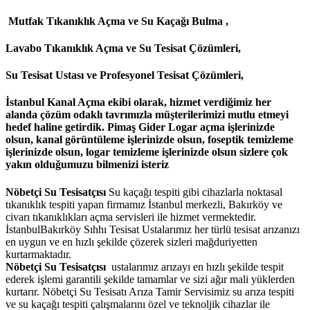
Mutfak Tıkanıklık Açma ve Su Kaçağı Bulma ,
Lavabo Tıkanıklık Açma ve Su Tesisat Çözümleri,
Su Tesisat Ustası ve Profesyonel Tesisat Çözümleri,
İstanbul Kanal Açma
ekibi olarak, hizmet verdiğimiz her
alanda çözüm odaklı tavrımızla müşterilerimizi mutlu etmeyi
hedef haline getirdik. Pimaş Gider Logar açma işlerinizde
olsun, kanal görüntüleme işlerinizde olsun, foseptik temizleme
işlerinizde olsun, logar temizleme işlerinizde olsun sizlere çok
yakın olduğumuzu bilmenizi isteriz
Nöbetçi Su Tesisatçısı
Su kaçağı tespiti gibi cihazlarla noktasal
tıkanıklık tespiti yapan firmamız İstanbul merkezli, Bakırköy ve
civarı tıkanıklıkları açma servisleri ile hizmet vermektedir.
İstanbulBakırköy Sıhhı Tesisat Ustalarımız her türlü tesisat arızanızı
en uygun ve en hızlı şekilde çözerek sizleri mağduriyetten
kurtarmaktadır.
Nöbetçi Su Tesisatçısı
ustalarımız arızayı en hızlı şekilde tespit
ederek işlemi garantili şekilde tamamlar ve sizi ağır mali yüklerden
kurtarır. Nöbetçi Su Tesisatı Arıza Tamir Servisimiz su arıza tespiti
ve su kaçağı tespiti çalışmalarını özel ve teknoljik cihazlar ile