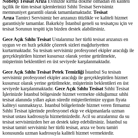
Nöbetçi Tesisat Arıza
Evinizde kırma dökme olmadan en kaliteli
işçilik ile tüm tesisat işlemlerinizi Sıhhi Tesisat Servisimiz
memnuniyet garantili olarak tamamlamaktadır.
Tesisat
Arıza
Tamirci Servisimiz her arızanızı titizlikle ve kaliteli hizmet
garantisiyle tamamlar. Bakırköy İstanbul geneli su tesisatçısı için ve
tesisat Sorunun tespiti için bizden destek alabilirsiniz.
Gece Açık Sıhhı Tesisat
Ustalarımız her türlü tesisat arızanızı en
uygun ve en hızlı şekilde çözerek sizleri mağduriyetten
kurtarmaktadır. Su tesisatı servisimiz profesyonel ekipler aracılığı ile
gerçekleştirilen hizmet kusursuz olarak yerine getirilmekte,
müşterinin beklentileri en üst seviyede karşılanmaktadır.
Gece Açık Sıhhı Tesisat Petek Temizliği
İstanbul Su tesisatı
servisimiz profesyonel ekipler aracılığı ile gerçekleştirilen hizmet
kusursuz olarak yerine getirilmekte, müşterinin beklentileri en üst
seviyede karşılanmaktadır.
Gece Açık Sıhhı Tesisat
Sıhhi Tesisat
İşlerinizde İstanbul bölgesinde hizmet vermekte olduğumuz sıhhi
tesisat alanında yılları aşkın süredir müşterilerimize uygun fiyata
kaliteyi sunmaktayız. İstanbul bölgelerinde hizmet veren firmamız
Sıhhi Tesisat işlerinde profesyonel ekip ve ekipmanlarla uzman
tesisat ustası kadrosuyla hizmetinizdedir. Acil su arızalarınız da su
tesisat servisimizden her an destek talep edebilirsiniz. İstanbul su
tesisat tamiri servisimiz her türlü tesisat, arıza ve boru tamiri
konusunda uzman kadrosuyla kaliteli hizmet vermektedir.