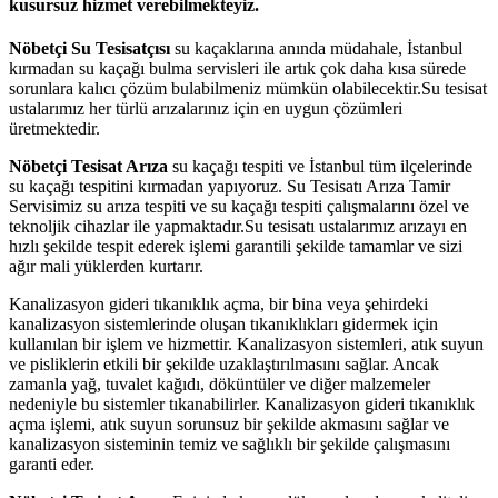
kusursuz hizmet verebilmekteyiz.
Nöbetçi Su Tesisatçısı
su kaçaklarına anında müdahale, İstanbul
kırmadan su kaçağı bulma servisleri ile artık çok daha kısa sürede
sorunlara kalıcı çözüm bulabilmeniz mümkün olabilecektir.Su tesisat
ustalarımız her türlü arızalarınız için en uygun çözümleri
üretmektedir.
Nöbetçi Tesisat Arıza
su kaçağı tespiti ve İstanbul tüm ilçelerinde
su kaçağı tespitini kırmadan yapıyoruz. Su Tesisatı Arıza Tamir
Servisimiz su arıza tespiti ve su kaçağı tespiti çalışmalarını özel ve
teknoljik cihazlar ile yapmaktadır.Su tesisatı ustalarımız arızayı en
hızlı şekilde tespit ederek işlemi garantili şekilde tamamlar ve sizi
ağır mali yüklerden kurtarır.
Kanalizasyon gideri tıkanıklık açma, bir bina veya şehirdeki
kanalizasyon sistemlerinde oluşan tıkanıklıkları gidermek için
kullanılan bir işlem ve hizmettir. Kanalizasyon sistemleri, atık suyun
ve pisliklerin etkili bir şekilde uzaklaştırılmasını sağlar. Ancak
zamanla yağ, tuvalet kağıdı, döküntüler ve diğer malzemeler
nedeniyle bu sistemler tıkanabilirler. Kanalizasyon gideri tıkanıklık
açma işlemi, atık suyun sorunsuz bir şekilde akmasını sağlar ve
kanalizasyon sisteminin temiz ve sağlıklı bir şekilde çalışmasını
garanti eder.