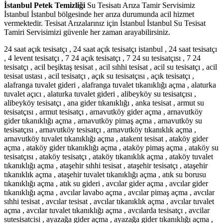
İstanbul Petek Temizliği
Su Tesisatı Arıza Tamir Servisimiz
İstanbul İstanbul bölgesinde her arıza durumunda acil hizmet
vermektedir. Tesisat Arızalarınız için İstanbul İstanbul Su Tesisat
Tamiri Servisimizi güvenle her zaman arayabilirsiniz.
24 saat açık tesisatçı , 24 saat açık tesisatçı istanbul , 24 saat tesisatçı , 4 levent tesisatçı , 7 24 açık tesisatçı , 7 24 su tesisatçısı , 7 24 tesisatçı , acil beşiktaş tesisat , acil sıhhi tesisat , acil su tesisatçı , acil tesisat ustası , acil tesisatçı , açık su tesisatçısı , açık tesisatçı , alafranga tuvalet gideri , alafranga tuvalet tıkanıklığı açma , alaturka tuvalet açıcı , alaturka tuvalet gideri , alibeyköy su tesisatçısı , alibeyköy tesisatçı , ana gider tıkanıklığı , anka tesisat , armut su tesisatçısı , armut tesisatçı , arnavutköy gider açma , arnavutköy gider tıkanıklığı açma , arnavutköy pimaş açma , arnavutköy su tesisatçısı , arnavutköy tesisatçı , arnavutköy tıkanıklık açma , arnavutköy tuvalet tıkanıklığı açma , atakent tesisat , ataköy gider açma , ataköy gider tıkanıklığı açma , ataköy pimaş açma , ataköy su tesisatçısı , ataköy tesisatçı , ataköy tıkanıklık açma , ataköy tuvalet tıkanıklığı açma , ataşehir sıhhi tesisat , ataşehir tesisatçı , ataşehir tıkanıklık açma , ataşehir tuvalet tıkanıklığı açma , atık su borusu tıkanıklığı açma , atık su gideri , avcılar gider açma , avcılar gider tıkanıklığı açma , avcılar lavabo açma , avcılar pimaş açma , avcılar sıhhi tesisat , avcılar tesisat , avcılar tıkanıklık açma , avcılar tuvalet açma , avcılar tuvalet tıkanıklığı açma , avcılarda tesisatçı , avcilar sutesisatcisi , ayazağa gider açma , ayazağa gider tıkanıklığı açma , ayazağa pimaş açma , ayazağa tıkanıklık açma , ayazağa tuvalet tıkanıklığı açma , bağcılar da su tesisatçısı , bağcılar gider açma , bağcılar gider tıkanıklığı açma , bağcılar pimaş açma , bağcılar su tesisatçı , bağcılar tıkanıklık açma , bağcılar tuvalet açma , bağcılar tuvalet tıkanıklığı açma , bağcılarda tesisatçı , bahçelievler gider açma , bahçelievler gider tıkanıklığı açma , bahçelievler lavabo açma , bahçelievler pimaş açma , bahçelievler sıhhi tesisatçı , bahçelievler su tesisatçısı , bahçelievler tesisatçı , bahçelievler tıkanıklık açma , bahçelievler tuvalet açma , bahçelievler tuvalet tıkanıklığı açma , bahçelievler yayla tesisatçı , bahçeşehir tesisatçı , bakırköy gider açma , bakırköy gider tıkanıklığı açma , bakırköy lavabo açma , bakırköy pimaş açma , bakırköy su tesisat , bakırköy su tesisatçısı , bakırköy tıkanıklık açma , bakırköy tuvalet tıkanıklığı açma , balkon gideri açma , bana en yakın su tesisatçısı , banyo borusu tıkandı , banyo gider açma , banyo gider tesisatı , banyo gideri açma fiyat , banyo gideri temizleme , banyo gideri tıkalı , banyo gideri tıkandı , banyo gideri tıkanıklığı , banyo gideri tıkanıklığı açma , banyo gideri tıkanması , banyo giderini açma , banyo giderini açmak için , banyo giderinin tıkanması , banyo su gideri tıkandı , banyo su tesisatı , banyo tıkandı , banyo tıkanıklığı , banyo tıkanıklığı açma , banyo tıkanıklığı nasıl açılır , banyo tıkanıklık açma , banyo tuvalet tıkanıklığı açma , başakşehir gider açma , başakşehir gider tıkanıklığı açma , başakşehir lavabo açma , başakşehir pimaş açma , başakşehir su tesisatçısı , başakşehir tesisatçı , başakşehir tıkanıklık açma , başakşehir tuvalet açma , başakşehir tuvalet tıkanıklığı açma , bayrampaşa gider açma , bayrampaşa gider tıkanıklığı açma , bayrampaşa pimaş açma , bayrampaşa su tesisatçısı , bayrampaşa tıkanıklık açma , bayrampaşa tuvalet açma , bayrampaşa tuvalet tıkanıklığı açma , bebek su tesisatçısı , bebek tesisatçı , belediye tuvalet açma , belediye tuvalet tıkanıklığı açma , beşiktaş gider açma , beşiktaş gider tıkanıklığı açma , beşiktaş lavabo açma , beşiktaş pimaş açma , beşiktaş su tesisatçısı , beşiktaş tesisat , beşiktaş tıkanıklık açma , beşiktaş tuvalet açma , beşiktaş tuvalet tıkanıklığı açma , beyazıt gider açma , beyazıt gider tıkanıklığı açma , beyazıt pimaş açma , beyazıt tıkanıklık açma , beyazıt tuvalet tıkanıklığı açma , beylerbeyi tesisatçı , beylikduzu su tesisatci , beylikdüzü gider açma , beylikdüzü gider tıkanıklığı açma , beylikdüzü pimaş açma , beylikdüzü su tesisatçısı , beylikdüzü tesisatçı , beylikdüzü tıkanıklık açma , beylikdüzü tuvalet tıkanıklığı açma , beyoğlu gider açma , beyoğlu gider tıkanıklığı açma , beyoğlu pimaş açma , beyoğlu tesisatçı , beyoğlu tıkanıklık açma , beyoğlu tuvalet tıkanıklığı açma , bina gideri açma , bokla tıkanan tuvalet nasıl açılır , boru açma , boru tıkanıklığı , boru tıkanıklığı açma , boru tıkanması , bostancı tesisatçı , bostancı tıkanıklık açma , bulaşık makinesi gider tıkanıklığı , büyükçekmece gider açma , büyükçekmece gider tıkanıklığı açma , büyükçekmece pimaş açma , büyükçekmece tesisatçı , büyükçekmece tıkanıklık açma , büyükçekmece tuvalet tıkanıklığı açma , cennet mahallesi tesisatçı , cevizli su tesisatçısı , cihazlı su tesisatçısı , cihazlı tesisatçı , çağlayan gider açma , çağlayan gider tıkanıklığı açma , çağlayan pimaş açma , çağlayan tıkanıklık açma , çağlayan tuvalet tıkanıklığı açma , çatalca gider açma , çatalca gider tıkanıklığı açma , çatalca pimaş açma , çatalca tıkanıklık açma , çatalca tuvalet tıkanıklığı açma , çeliktepe gider açma , çeliktepe gider tıkanıklığı açma , çeliktepe pimaş açma , çeliktepe tıkanıklık açma , çeliktepe tuvalet tıkanıklığı açma , dudullu tesisatçı , eminönü gider açma , eminönü gider tıkanıklığı açma , eminönü pimaş açma , eminönü tıkanıklık açma , eminönü tuvalet tıkanıklığı açma , en iyi su tesisatçısı , en iyi tesisat , en yakın sıhhi tesisat , en yakın su tesisatçısı , en yakın sucu su tesisatçısı , en yakın tesisatçı , erenköy tesisatçı , esatpaşa su tesisatçısı , esenevler su tesisatçısı , esenkent tesisatçı , esenler atışalanı su tesisatçısı , esenler de su tesisatçısı , esenler gider açma , esenler gider tıkanıklığı açma , esenler lavabo açma , esenler pimaş açma , esenler su tesisatçısı , esenler tesisat , esenler tıkanıklık açma , esenler tuvalet açma , esenler tuvalet tıkanıklığı açma , esentepe su tesisatçısı , esenyalı tesisatçı , esenyurt gider açma , esenyurt gider tıkanıklığı açma , esenyurt kanal açma , esenyurt pimaş açma , esenyurt su tesisat , esenyurt su tesisatçısı , esenyurt tıkanıklık açma , esenyurt tuvalet açma , esenyurt tuvalet tıkanıklığı açma , etiler gider açma , etiler gider tıkanıklığı açma , etiler pimaş açma , etiler tesisatçı , etiler tıkanıklık açma , etiler tuvalet tıkanıklığı açma , ev pis su tesisatı döşeme , evde gider açma , evde kanalizasyon tıkanıklığı , evde lavabo acma , evde lavabo açma , evde tıkalı klozet nasıl açılır , evde tıkanan tuvalet nasıl açılır , evde tuvalet tıkanıklığı açma , eve gelen su tamircisi , eve gelen tesisatci , eve gelen tesisatçı , evin gideri tıkandı , evinizin tesisatçısı , eyüp gider açma , eyüp gider tıkanıklığı açma , eyüp pimaş açma , eyüp tesisatçı , eyüp tıkanıklık açma , eyüp tuvalet açma , eyüp tuvalet tıkanıklığı açma , eyüpsultan gider açma , eyüpsultan gider tıkanıklığı açma , eyüpsultan pimaş açma , eyüpsultan tıkanıklık açma , eyüpsultan tuvalet tıkanıklığı açma , fatih gider açma , fatih gider tıkanıklığı açma , fatih pimaş açma , fatih su tesisatçısı , fatih tesisat , fatih tıkanıklık açma , fatih tuvalet tıkanıklığı açma , fındıklı tesisatçı , florya tesisatçı , fulya gider açma , fulya gider tıkanıklığı açma , fulya pimaş açma , fulya su tesisatçısı , fulya tesisatçı , fulya tıkanıklık açma , fulya tuvalet tıkanıklığı açma , garantili tıkanıklık açma , gayrettepe gider açma , gayrettepe gider tıkanıklığı açma , gayrettepe pimaş açma , gayrettepe tıkanıklık açma , gayrettepe tuvalet tıkanıklığı açma , gaziosmanpaşa gider tıkanıklığı açma , gaziosmanpaşa pimaş açma , gaziosmanpaşa tıkanıklık açma , gider acma , gider açma , gider açma arnavutköy , gider açma ataköy , gider açma avcılar , gider açma ayazağa , gider açma bağcılar , gider açma bahçelievler , gider açma bakırköy , gider açma başakşehir , gider açma bayrampaşa , gider açma beşiktaş , gider açma beyazıt , gider açma beylikdüzü , gider açma beyoğlu , gider açma büyükçekmece , gider açma çağlayan , gider açma çatalca , gider açma çeliktepe , gider açma eminönü , gider açma esenler , gider açma esenyurt , gider açma etiler , gider açma eyüp , gider açma eyüpsultan , gider açma fatih , gider açma fulya , gider açma gayrettepe , gider açma gaziosmanpaşa , gider açma gop , gider açma göktürk , gider açma gültepe , gider açma gümüşyaka , gider açma güngören , gider açma halaskargazi , gider açma halıcıoğlu , gider açma halkalı , gider açma hamidiye , gider açma harbiye , gider açma kağıthane , gider açma karagümrük , gider açma kocamustafapaşa , gider açma kumburgaz , gider açma küçükçekmece , gider açma maslak , gider açma mecidiyeköy , gider açma nurtepe , gider açma ortaköy , gider açma piyalepaşa , gider açma sarıyer , gider açma servisi , gider açma seyrantepe , gider açma silivri , gider açma silivrikapı , gider açma sultangazi , gider açma şirinevler , gider açma şişli , gider açma taksim , gider açma teşvikiye , gider açma topkapı , gider açma ulus , gider açma ücreti , gider açma yenibosna , gider açma zekeriyaköy , gider açma zeytinburnu , gider borusu açma , gider borusu temizleme , gider borusu tıkandı , gider borusu tıkanıklığı açma , gider borusu tikanmasi , gider temizleme , gider tesisatı , gider tıkandı , gider tıkanıklığı , gider tıkanıklığı açma , gider tıkanıklığı açma arnavutköy , gider tıkanıklığı açma ataköy , gider tıkanıklığı açma avcılar , gider tıkanıklığı açma ayazağa , gider tıkanıklığı açma bağcılar , gider tıkanıklığı açma bahçelievler , gider tıkanıklığı açma bakırköy , gider tıkanıklığı açma başakşehir , gider tıkanıklığı açma bayrampaşa , gider tıkanıklığı açma beşiktaş , gider tıkanıklığı açma beyazıt , gider tıkanıklığı açma beylikdüzü , gider tıkanıklığı açma beyoğlu , gider tıkanıklığı açma büyükçekmece , gider tıkanıklığı açma çağlayan , gider tıkanıklığı açma çatalca , gider tıkanıklığı açma çeliktepe , gider tıkanıklığı açma eminönü , gider tıkanıklığı açma esenler , gider tıkanıklığı açma esenyurt , gider tıkanıklığı açma etiler , gider tıkanıklığı açma eyüp , gider tıkanıklığı açma eyüpsultan , gider tıkanık