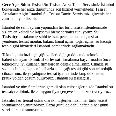
Gece Açık Sıhhı Tesisat
Su Tesisatı Arıza Tamir Servisimiz İstanbul
bölgesinde her arıza durumunda acil hizmet vermektedir. Tesisat
Arızalarınız için İstanbul Su Tesisat Tamiri Servisimizi güvenle her
zaman arayabilirsiniz.
İstanbul de semt ayrımı yapmadan her türlü tesisat işlemlerinizde
sizlere en kaliteli ve kapsamlı hizmetlerimizi sunuyoruz.
Su
Tesisatçısı
ustalarımız sıhhi tesisat, petek temizleme, tesisat
yenileme, tesisat montaj, bakım, kanal açma, logar açma, su kaçağı
tespiti gibi hizmetleri İstanbul semtlerinde sağlamaktadır.
Teknolojinin hızla geliştiği ve ilerlediği şu dönemde teknolojiden
haberi olmayan
İstanbul su tesisat
firmalarına başvurmadan önce
teknolojiyi iyi kullanan firmalardan destek almalısınız. Cihazla su
sızıntısı bulma, kameralı cihazla su kaçağı tespiti gibi son teknolojik
cihazlarımız ile yaşadığınız tesisat işlemlerinde kırıp dökmeden
pratik yoldan çözüm buluyoruz. İstanbul su tesisatçısı ,
İstanbul ve tüm Semtlerine gerekli olan tesisat işlerinizde İstanbul su
tesisatçı ekibimiz ile en uygun fiyat çerçevesinde hizmet veriyoruz.
İstanbul su tesisat
ustası olarak müşterilerimizin her türlü tesisat
sorunlarında yanınızdayız. Pazar günü de dahil haftanın her günü
servis hizmeti sunuyoruz.