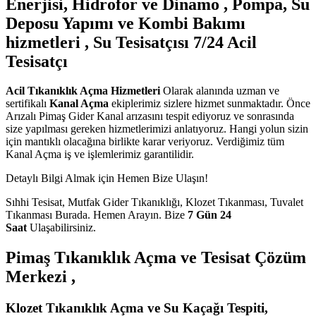
Enerjisi, Hidrofor ve Dinamo , Pompa, Su
Deposu Yapımı ve Kombi Bakımı
hizmetleri , Su Tesisatçısı 7/24 Acil
Tesisatçı
Acil Tıkanıklık Açma Hizmetleri
Olarak alanında uzman ve
sertifikalı
Kanal Açma
ekiplerimiz sizlere hizmet sunmaktadır. Önce
Arızalı Pimaş Gider Kanal arızasını tespit ediyoruz ve sonrasında
size yapılması gereken hizmetlerimizi anlatıyoruz. Hangi yolun sizin
için mantıklı olacağına birlikte karar veriyoruz. Verdiğimiz tüm
Kanal Açma iş ve işlemlerimiz garantilidir.
Detaylı Bilgi Almak için Hemen Bize Ulaşın!
Sıhhi Tesisat, Mutfak Gider Tıkanıklığı, Klozet Tıkanması, Tuvalet
Tıkanması Burada. Hemen Arayın. Bize
7 Gün 24
Saat
Ulaşabilirsiniz.
Pimaş Tıkanıklık Açma ve Tesisat Çözüm
Merkezi ,
Klozet Tıkanıklık Açma ve Su Kaçağı Tespiti,