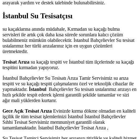
arayarak yardım ve destek talebinde bulunabilirsiniz.
İstanbul Su Tesisatçısı
su kaçaklarına anında müdahale, Kırmadan su kaçağı bulma
servisleri ile artık çok daha kısa sürede sorunlara kalıcı çözüm
bulabilmeniz mümkün olabilecektir. İstanbul Bahçelievler Su tesisat
ustalarımız her türlü arızalarınız için en uygun çözümleri
üretmektedir.
Tesisat Arıza
su kaçağı tespiti ve İstanbul tüm ilçelerinde su kaçağı
tespitini kırmadan yapıyoruz.
İstanbul Bahçelievler Su Tesisatı Arıza Tamir Servisimiz su arıza
tespiti ve su kaçağı tespiti çalışmalarını özel ve teknoljik cihazlar ile
yapmaktadır.
İstanbul
Bahçelievler Su tesisatı ustalarımız arızayı en
hızlı şekilde tespit ederek işlemi garantili şekilde tamamlar ve sizi
ağır mali yüklerden kurtarır.
Gece Açık Tesisat Arıza
Evinizde kırma dökme olmadan en kaliteli
işçilik ile tüm tesisat işlemlerinizi İstanbul İstanbul Bahçelievler
Sıhhi Tesisat Servisimiz memnuniyet garantili olarak
tamamlamaktadır. İstanbul Bahçelievler Tesisat Arıza ,
Su Tesisat Tamirci Servisimiz her arızanızı titizlikle ve kaliteli hizmet