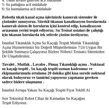
4: Tıkalı lavabo giderine acil müdahale
5: Su patlağına acil müdahale
6: Su basmalarına acil müdahale
Robotla tıkalı kanal açma işlerinizde kameralı sistemler ile
çözümler sunuyoruz. Sürekli tıkanan kanalizasyon borularında
kameralı sistem ile boruların içini kontrol edip, kanalizasyon
arızasının yerini tespit ediyoruz. Su Tesisat ustaları ile çalıştığı
için tıkanan borularda tek seferde çözüm üretiyoruz.
İstanbul Tıkanıklık Açma Su Kaçağı Tespiti Mutfak Tıkanıklığı
Açma Hizmelerimizi Siz Değerli Müşterilerimize 7/24 Uygun Bir
Şekilde Sunmaya Çalışıyoruz Bizlere Nöbetci Tesisatcı Sitemizden
De Ulaşabilirsiniz.
Tuvalet , Mutfak , Lavabo , Pimaş Tıkanıklığı açma . Noktasal
su kaçağı tespiti , Su kaçağı tespiti uzman kadromuz ve
ekipmanlarımızla ortalama 20 dakika gibi kısa surede noktasal
olarak buluyoruz ve tamirini yapıyoruz yapmanız gereken
sadece bizlere ulaşmanız .
İstanbul Avrupa Yakası Su Kaçağı Tespiti Fiyat Teklifi Al
Son Teknoloji Robot Cihaz ile Kırmadan Su Kaçağını
Tespit Ediyoruz.