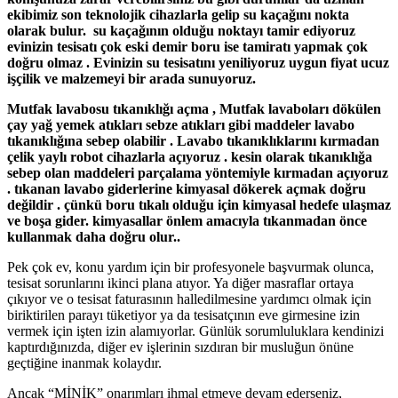
ekibimiz son teknolojik cihazlarla gelip su kaçağını nokta
olarak bulur. su kaçağının olduğu noktayı tamir ediyoruz
evinizin tesisatı çok eski demir boru ise tamiratı yapmak çok
doğru olmaz . Evinizin su tesisatını yeniliyoruz uygun fiyat ucuz
işçilik ve malzemeyi bir arada sunuyoruz.
Mutfak lavabosu tıkanıklığı açma , Mutfak lavaboları dökülen
çay yağ yemek atıkları sebze atıkları gibi maddeler lavabo
tıkanıklığına sebep olabilir . Lavabo tıkanıklıklarını kırmadan
çelik yaylı robot cihazlarla açıyoruz . kesin olarak tıkanıklığa
sebep olan maddeleri parçalama yöntemiyle kırmadan açıyoruz
. tıkanan lavabo giderlerine kimyasal dökerek açmak doğru
değildir . çünkü boru tıkalı olduğu için kimyasal hedefe ulaşmaz
ve boşa gider. kimyasallar önlem amacıyla tıkanmadan önce
kullanmak daha doğru olur..
Pek çok ev, konu yardım için bir profesyonele başvurmak olunca,
tesisat sorunlarını ikinci plana atıyor. Ya diğer masraflar ortaya
çıkıyor ve o tesisat faturasının halledilmesine yardımcı olmak için
biriktirilen parayı tüketiyor ya da tesisatçının eve girmesine izin
vermek için işten izin alamıyorlar. Günlük sorumluluklara kendinizi
kaptırdığınızda, diğer ev işlerinin sızdıran bir musluğun önüne
geçtiğine inanmak kolaydır.
Ancak “MİNİK” onarımları ihmal etmeye devam ederseniz,