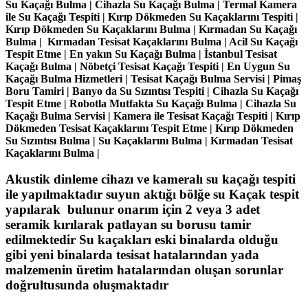
Su Kaçağı Bulma | Cihazla Su Kaçağı Bulma | Termal Kamera
ile Su Kaçağı Tespiti | Kırıp Dökmeden Su Kaçaklarını Tespiti |
Kırıp Dökmeden Su Kaçaklarını Bulma | Kırmadan Su Kaçağı
Bulma | Kırmadan Tesisat Kaçaklarını Bulma | Acil Su Kaçağı
Tespit Etme | En yakın Su Kaçağı Bulma | İstanbul Tesisat
Kaçağı Bulma | Nöbetçi Tesisat Kaçağı Tespiti | En Uygun Su
Kaçağı Bulma Hizmetleri | Tesisat Kaçağı Bulma Servisi | Pimaş
Boru Tamiri | Banyo da Su Sızıntısı Tespiti | Cihazla Su Kaçağı
Tespit Etme | Robotla Mutfakta Su Kaçağı Bulma | Cihazla Su
Kaçağı Bulma Servisi | Kamera ile Tesisat Kaçağı Tespiti | Kırıp
Dökmeden Tesisat Kaçaklarını Tespit Etme | Kırıp Dökmeden
Su Sızıntısı Bulma | Su Kaçaklarını Bulma | Kırmadan Tesisat
Kaçaklarını Bulma |
Akustik dinleme cihazı ve kameralı su kaçağı tespiti
ile yapılmaktadır suyun aktığı bölğe su Kaçak tespit
yapılarak bulunur onarım için 2 veya 3 adet
seramik kırılarak patlayan su borusu tamir
edilmektedir Su kaçakları eski binalarda olduğu
gibi yeni binalarda tesisat hatalarından yada
malzemenin üretim hatalarından oluşan sorunlar
doğrultusunda oluşmaktadır