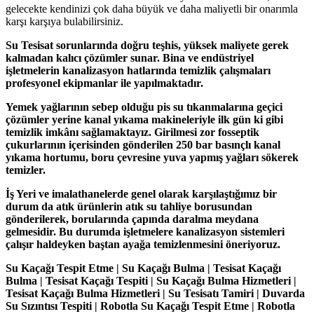
gelecekte kendinizi çok daha büyük ve daha maliyetli bir onarımla
karşı karşıya bulabilirsiniz.
Su Tesisat sorunlarında doğru teşhis, yüksek maliyete gerek
kalmadan kalıcı çözümler sunar. Bina ve endüstriyel
işletmelerin kanalizasyon hatlarında temizlik çalışmaları
profesyonel ekipmanlar ile yapılmaktadır.
Yemek yağlarının sebep olduğu pis su tıkanmalarına geçici
çözümler yerine kanal yıkama makineleriyle ilk gün ki gibi
temizlik imkânı sağlamaktayız. Girilmesi zor fosseptik
çukurlarının içerisinden gönderilen 250 bar basınçlı kanal
yıkama hortumu, boru çevresine yuva yapmış yağları sökerek
temizler.
İş Yeri ve imalathanelerde genel olarak karşılaştığımız bir
durum da atık ürünlerin atık su tahliye borusundan
gönderilerek, borularında çapında daralma meydana
gelmesidir. Bu durumda işletmelere kanalizasyon sistemleri
çalışır haldeyken baştan ayağa temizlenmesini öneriyoruz.
Su Kaçağı Tespit Etme | Su Kaçağı Bulma | Tesisat Kaçağı
Bulma | Tesisat Kaçağı Tespiti | Su Kaçağı Bulma Hizmetleri |
Tesisat Kaçağı Bulma Hizmetleri | Su Tesisatı Tamiri | Duvarda
Su Sızıntısı Tespiti | Robotla Su Kaçağı Tespit Etme | Robotla