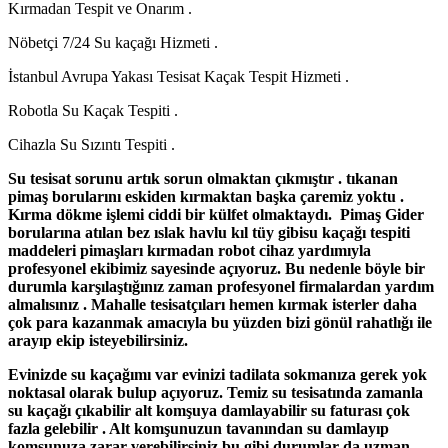
Kırmadan Tespit ve Onarım .
Nöbetçi 7/24 Su kaçağı Hizmeti .
İstanbul Avrupa Yakası Tesisat Kaçak Tespit Hizmeti .
Robotla Su Kaçak Tespiti .
Cihazla Su Sızıntı Tespiti .
Su tesisat sorunu artık sorun olmaktan çıkmıştır . tıkanan
pimaş borularını eskiden kırmaktan başka çaremiz yoktu .
Kırma dökme işlemi ciddi bir külfet olmaktaydı. Pimaş Gider
borularına atılan bez ıslak havlu kıl tüy gibisu kaçağı tespiti
maddeleri pimaşları kırmadan robot cihaz yardımıyla
profesyonel ekibimiz sayesinde açıyoruz. Bu nedenle böyle bir
durumla karşılaştığınız zaman profesyonel firmalardan yardım
almalısınız . Mahalle tesisatçıları hemen kırmak isterler daha
çok para kazanmak amacıyla bu yüzden bizi gönül rahatlığı ile
arayıp ekip isteyebilirsiniz.
Evinizde su kaçağımı var evinizi tadilata sokmanıza gerek yok
noktasal olarak bulup açıyoruz. Temiz su tesisatında zamanla
su kaçağı çıkabilir alt komşuya damlayabilir su faturası çok
fazla gelebilir . Alt komşunuzun tavanından su damlayıp
komşunuza zarar verebilirsiniz bu gibi durumlar da uzman