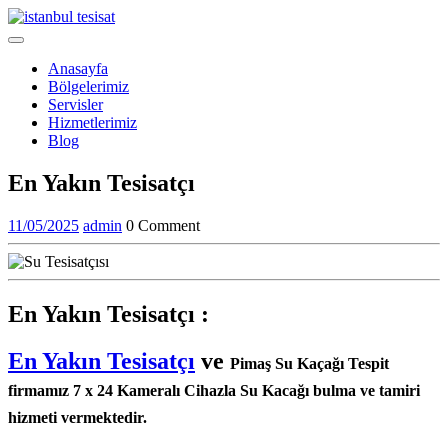
Skip
to
Open
content
Menu
Anasayfa
Bölgelerimiz
Servisler
Hizmetlerimiz
Blog
Close
En Yakın Tesisatçı
Menu
11/05/2025
admin
11/05/2025
admin
0 Comment
En Yakın Tesisatçı :
En Yakın Tesisatçı
ve
Pimaş Su Kaçağı Tespit
firmamız 7 x 24 Kameralı Cihazla Su Kacağı bulma ve tamiri
hizmeti vermektedir.