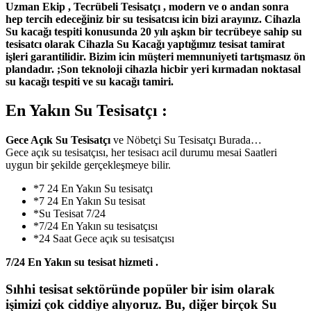
Uzman Ekip , Tecrübeli Tesisatçı , modern ve o andan sonra
hep tercih edeceğiniz bir su tesisatcısı icin bizi arayınız. Cihazla
Su kacağı tespiti konusunda 20 yılı aşkın bir tecrübeye sahip su
tesisatcı olarak Cihazla Su Kacağı yaptığımız tesisat tamirat
işleri garantilidir. Bizim icin müşteri memnuniyeti tartışmasız ön
plandadır. ;Son teknoloji cihazla hicbir yeri kırmadan noktasal
su kacağı tespiti ve su kacağı tamiri.
En Yakın Su Tesisatçı :
Gece Açık Su Tesisatçı
ve Nöbetçi Su Tesisatçı Burada…
Gece açık su tesisatçısı, her tesisacı acil durumu mesai Saatleri
uygun bir şekilde gerçekleşmeye bilir.
*7 24 En Yakın Su tesisatçı
*7 24 En Yakın Su tesisat
*Su Tesisat 7/24
*7/24 En Yakın su tesisatçısı
*24 Saat Gece açık su tesisatçısı
7/24 En Yakın su tesisat hizmeti .
Sıhhi tesisat sektöründe popüler bir isim olarak
işimizi çok ciddiye alıyoruz. Bu, diğer birçok Su